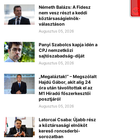
Németh Balázs: A Fidesz
nem vesz részt a keddi
köztársaságielnök-
választáson
Augusztus 05, 2026
Panyi Szabolcs kapja idén a
CPJ nemzetközi
sajtószabadság-díját
Augusztus 05, 2026
„Megaláztak!” – Megszólalt
Hajdú Gábor, akit alig 24
óra után távolítottak el az
M1 Híradó főszerkesztői
posztjáról
Augusztus 05, 2026
Latorcai Csaba: Újabb rész
a köztársasági elnököt
kereső roncsderbi-
sorozatban