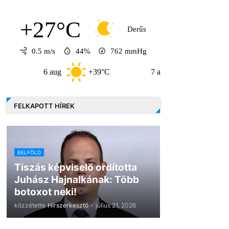
+27°C
Derűs
0.5 m/s
44%
762
mmHg
6 aug
+39°C
7 aug
+32°C
8
FELKAPOTT HÍREK
BELFÖLD
Tiszás képviselő ordította
Juhász Hajnalkának: Több
botoxot neki!
közzétette
Hírszerkesztő
-
július 21, 2026