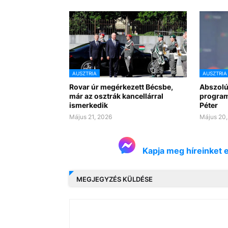
AUSZTRIA
AUSZTRIA
Rovar úr megérkezett Bécsbe,
Abszolút
már az osztrák kancellárral
program
ismerkedik
Péter
Május 21, 2026
Május 20,
Kapja meg híreinket 
MEGJEGYZÉS KÜLDÉSE