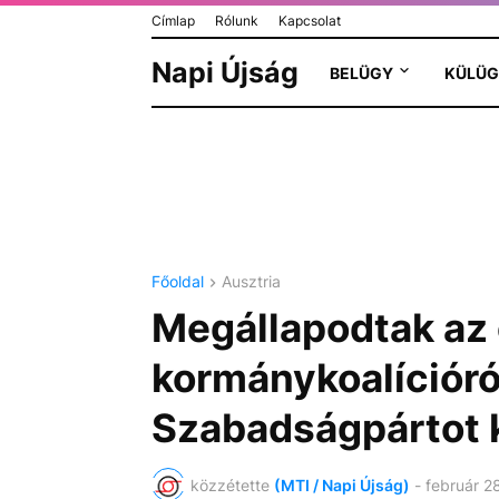
Címlap
Rólunk
Kapcsolat
Napi Újság
BELÜGY
KÜLÜG
Főoldal
Ausztria
Megállapodtak az 
kormánykoalícióró
Szabadságpártot 
közzétette
(MTI / Napi Újság)
-
február 2