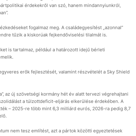
rtpolitikai érdekekről van szó, hanem mindannyiunkról,
an”.
tézkedéseket fogalmaz meg. A családegyesítést „azonnal”
endre tűzik a kiskorúak fejkendőviselési tilalmát is.
et is tartalmaz, például a határozott idejű bérleti
melik.
fegyveres erők fejlesztését, valamint részvételét a Sky Shield
a”, az új szövetségi kormány hét év alatt tervezi végrehajtani
zolidálást a túlzottdeficit-eljárás elkerülése érdekében. A
tték – 2025-re több mint 6,3 milliárd eurós, 2026-ra pedig 8,7
lő.
tum nem tesz említést, azt a pártok közötti egyeztetések