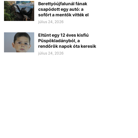
Berettyóújfalunál fának
csapódott egy autó: a
sofőrt a mentők vitték el
július 24, 2026
Eltűnt egy 12 éves kisfiú
Püspökladányból, a
rendőrök napok óta keresik
július 24, 2026