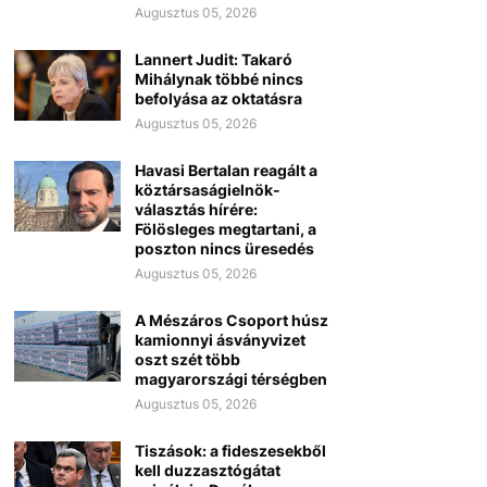
Augusztus 05, 2026
Lannert Judit: Takaró
Mihálynak többé nincs
befolyása az oktatásra
Augusztus 05, 2026
Havasi Bertalan reagált a
köztársaságielnök-
választás hírére:
Fölösleges megtartani, a
poszton nincs üresedés
Augusztus 05, 2026
A Mészáros Csoport húsz
kamionnyi ásványvizet
oszt szét több
magyarországi térségben
Augusztus 05, 2026
Tiszások: a fideszesekből
kell duzzasztógátat