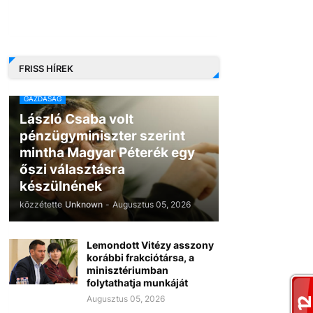
FRISS HÍREK
GAZDASÁG
László Csaba volt
pénzügyminiszter szerint
mintha Magyar Péterék egy
őszi választásra
készülnének
közzétette
Unknown
-
Augusztus 05, 2026
Lemondott Vitézy asszony
korábbi frakciótársa, a
minisztériumban
folytathatja munkáját
Augusztus 05, 2026