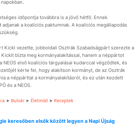
ő napokban.
tséges időpontja továbbra is a jövő hétfő. Ennek
at adjanak a koalíciós paktumnak. A koalíciós megállapodás
szükség.
t Kickl vezette, jobboldali Osztrák Szabadságpárt szerezte a
 Kicklt bízta meg kormányalakítással, hanem a néppártot
 NEOS első koalíciós tárgyalásai kudarccal végződtek, és
zetőjét kérte fel, hogy alakítson kormányt, de az Osztrák
a a néppárttal a kormányalakításról, és ez után kezdett
SPÖ és a NEOS.
úra
Bulvár
Életmód
Receptek
➤
➤
➤
oogle keresőben elsők között legyen a Napi Újság