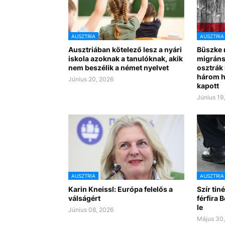
AUSZTRIA
AUSZTRIA
Ausztriában kötelező lesz a nyári
Büszke 
iskola azoknak a tanulóknak, akik
migráns
nem beszélik a német nyelvet
osztrák
három h
Június 20, 2026
kapott
Június 19
AUSZTRIA
AUSZTRIA
Karin Kneissl: Európa felelős a
Szír tin
válságért
férfira 
le
Június 08, 2026
Május 30