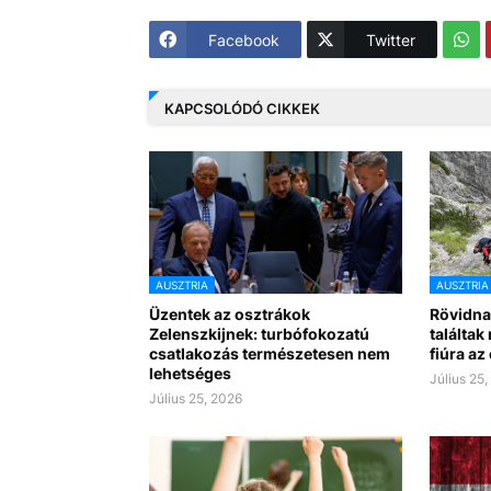
Facebook
Twitter
KAPCSOLÓDÓ CIKKEK
AUSZTRIA
AUSZTRIA
Üzentek az osztrákok
Rövidna
Zelenszkijnek: turbófokozatú
találtak
csatlakozás természetesen nem
fiúra a
lehetséges
Július 25
Július 25, 2026