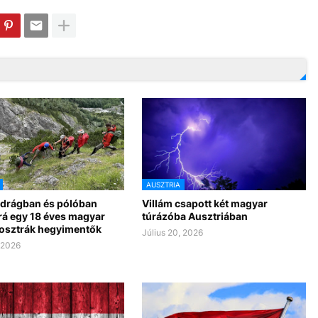
AUSZTRIA
drágban és pólóban
Villám csapott két magyar
 rá egy 18 éves magyar
túrázóba Ausztriában
z osztrák hegyimentők
Július 20, 2026
, 2026