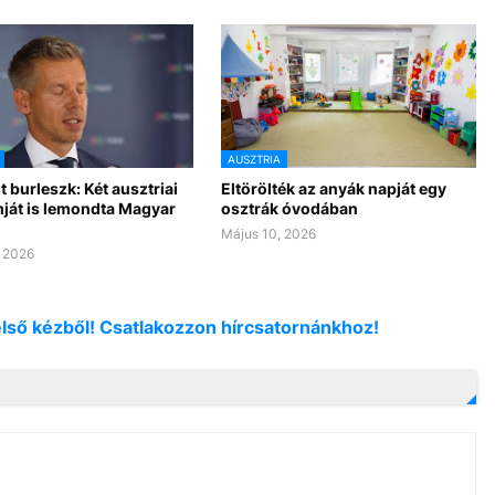
AUSZTRIA
 burleszk: Két ausztriai
Eltörölték az anyák napját egy
ját is lemondta Magyar
osztrák óvodában
Május 10, 2026
 2026
első kézből! Csatlakozzon hírcsatornánkhoz!