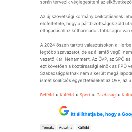
során tervezik véglegesíteni az elkövetkez
Az új szövetségi kormány beiktatásának lehe
előfeltétele, hogy a pártbizottságok zöld ut
elfogadásához kétharmados többségre van 
A 2024 őszén tartott választásokon a Herber
legtöbb szavazatot, de az államfő végül nem
vezető Karl Nehammert. Az ÖVP, az SPÖ és a
ezt követően a köztársasági elnök az FPÖ ve
Szabadságpártnak nem sikerült megállapodni
ismét koalíciós egyeztetéseket az ÖVP, az 
Belföld
Külföld
Sport
Gazdaság
Kult
➤
➤
➤
➤
Itt állíthatja be, hogy a G
Témák:
Ausztria
Külföld