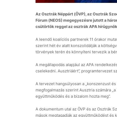
Az Osztrák Néppárt (ÖVP), az Osztrák Szoc
Fórum (NEOS) megegyezésre jutott a háromp
csütörtök reggel az osztrák APA hírügynö
A leendő koalíciós partnerek 11 órakor mut
szerint hét év alatt konszolidálják a költség
törvények terén és könnyíteni tervezik a bérl
A megállapodás alapjául az APA rendelkezés
cselekedni. Ausztriáért”, programtervezet sz
A tervezet hangsúlyosan a „konszenzust és 
megfogalmazás szerint Ausztria számára „a 
együttműködés és a bizalom hozta meg”.
A dokumentum utal az ÖVP és az Osztrák Sza
mások megtagadják az együttműködést és kib