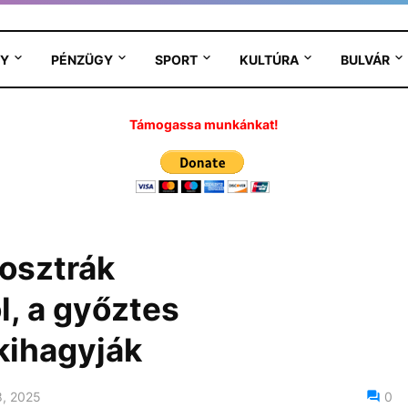
Y
PÉNZÜGY
SPORT
KULTÚRA
BULVÁR
Támogassa munkánkat!
osztrák
l, a győztes
kihagyják
8, 2025
0