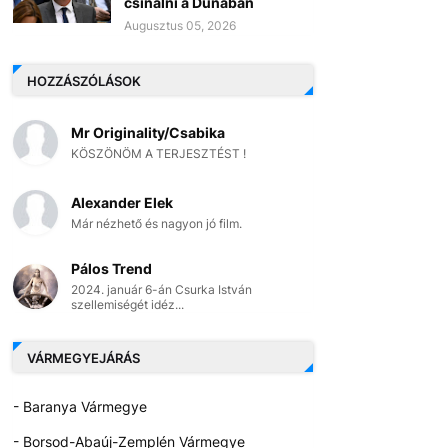
csinálni a Dunában
Augusztus 05, 2026
HOZZÁSZÓLÁSOK
Mr Originality/Csabika
KÖSZÖNÖM A TERJESZTÉST !
Alexander Elek
Már nézhető és nagyon jó film.
Pálos Trend
2024. január 6-án Csurka István
szellemiségét idéz...
VÁRMEGYEJÁRÁS
- Baranya Vármegye
- Borsod-Abaúj-Zemplén Vármegye