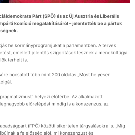
iáldemokrata Párt (SPÖ) és az Új Ausztria és Liberális
árti koalíció megalakításáról – jelentették be a pártok
kségnek.
atják be kormányprogramjukat a parlamentben. A tervek
vetést, emellett jelentős szigorítások lesznek a menekültügyi
ők terheit is.
ére bocsátott több mint 200 oldalas „Most helyesen
olgál.
pragmatizmust” helyezi előtérbe. Az alkalmazott
legnagyobb előrelépést mindig is a konszenzus, az
badságpárt (FPÖ) közötti sikertelen tárgyalásokra is. „Míg
újnak a felelősség alól, mi konszenzust és