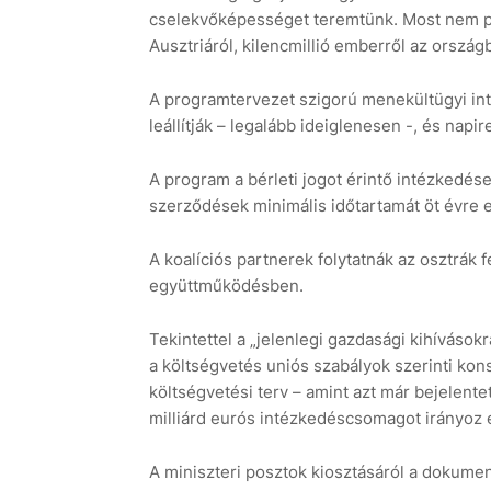
cselekvőképességet teremtünk. Most nem pá
Ausztriáról, kilencmillió emberről az országb
A programtervezet szigorú menekültügyi in
leállítják – legalább ideiglenesen -, és napir
A program a bérleti jogot érintő intézkedések
szerződések minimális időtartamát öt évre e
A koalíciós partnerek folytatnák az osztrák 
együttműködésben.
Tekintettel a „jelenlegi gazdasági kihívásokr
a költségvetés uniós szabályok szerinti kons
költségvetési terv – amint azt már bejelente
milliárd eurós intézkedéscsomagot irányoz e
A miniszteri posztok kiosztásáról a dokumen