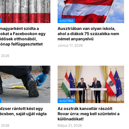
AUSZTRIA
magyarként szidta a
Ausztriában van olyan iskola,
okat a Facebookon egy
ahol a diákok 75 százaléka nem
 idősek otthonából,
német anyanyelvű
ónap felfüggesztettet
Június 17, 2026
, 2026
AUSZTRIA
édzser rántott kést egy
Az osztrák kancellár rászólt
Bécsben, saját ujját vágta
Rovar úrra: meg kell szüntetni a
különadókat!
, 2026
Május 21, 2026