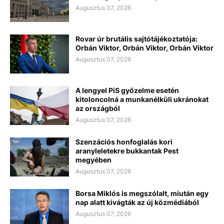
Augusztus 07, 2026
Rovar úr brutális sajtótájékoztatója:
Orbán Viktor, Orbán Viktor, Orbán Viktor
Augusztus 07, 2026
A lengyel PiS győzelme esetén
kitoloncolná a munkanélküli ukránokat
az országból
Augusztus 07, 2026
Szenzációs honfoglalás kori
aranyleletekre bukkantak Pest
megyében
Augusztus 07, 2026
Borsa Miklós is megszólalt, miután egy
nap alatt kivágták az új közmédiából
Augusztus 07, 2026