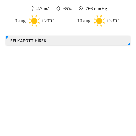
2.7 m/s
65%
766
mmHg
9 aug
+29°C
10 aug
+33°C
1
FELKAPOTT HÍREK