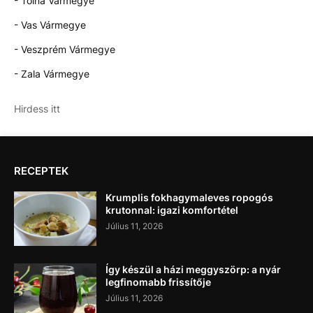
- Tolna Vármegye
- Vas Vármegye
- Veszprém Vármegye
- Zala Vármegye
Hirdess itt
RECEPTEK
Krumplis fokhagymaleves ropogós
krutonnal: igazi komfortétel
Július 11, 2026
Így készül a házi meggyszörp: a nyár
legfinomabb frissítője
Július 11, 2026