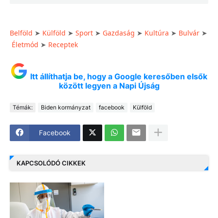
Belföld
Külföld
Sport
Gazdaság
Kultúra
Bulvár
➤
➤
➤
➤
➤
➤
Életmód
Receptek
➤
Itt állíthatja be, hogy a Google keresőben elsők
között legyen a Napi Újság
Témák:
Biden kormányzat
facebook
Külföld
Facebook
KAPCSOLÓDÓ CIKKEK