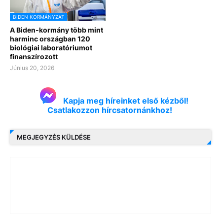
BIDEN KORMÁNYZAT
A Biden-kormány több mint
harminc országban 120
biológiai laboratóriumot
finanszírozott
Június 20, 2026
Kapja meg híreinket első kézből!
Csatlakozzon hírcsatornánkhoz!
MEGJEGYZÉS KÜLDÉSE