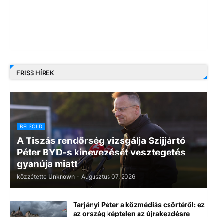
FRISS HÍREK
BELFÖLD
A Tiszás rendőrség vizsgálja Szijjártó
Péter BYD-s kinevezését vesztegetés
gyanúja miatt
közzétette
Unknown
-
Augusztus 07, 2026
Tarjányi Péter a közmédiás csörtéről: ez
az ország képtelen az újrakezdésre