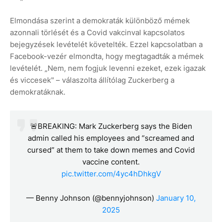
Elmondása szerint a demokraták különböző mémek
azonnali törlését és a Covid vakcinval kapcsolatos
bejegyzések levételét követelték. Ezzel kapcsolatban a
Facebook-vezér elmondta, hogy megtagadták a mémek
levételét. „Nem, nem fogjuk levenni ezeket, ezek igazak
és viccesek" – válaszolta állítólag Zuckerberg a
demokratáknak.
🚨BREAKING: Mark Zuckerberg says the Biden
admin called his employees and “screamed and
cursed” at them to take down memes and Covid
vaccine content.
pic.twitter.com/4yc4hDhkgV
— Benny Johnson (@bennyjohnson)
January 10,
2025