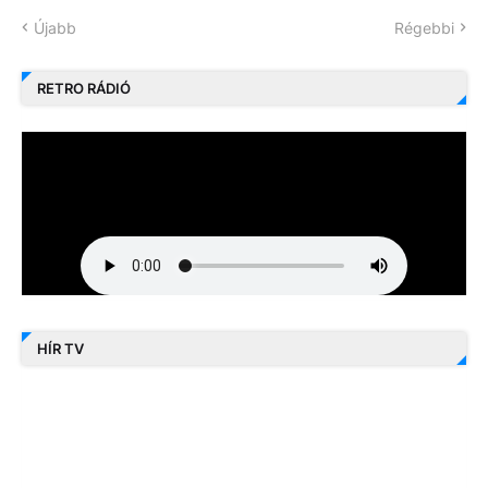
Újabb
Régebbi
RETRO RÁDIÓ
HÍR TV