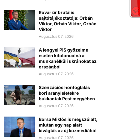
Rovar úr brutális
sajtótájékoztatója: Orbán
Viktor, Orbán Viktor, Orbán
Viktor
Augusztus 07, 2026
A lengyel PiS győzelme
esetén kitoloncolná a
munkanélküli ukránokat az
országból
Augusztus 07, 2026
Szenzációs honfoglalás
kori aranyleletekre
bukkantak Pest megyében
Augusztus 07, 2026
Borsa Miklós is megszólalt,
miután egy nap alatt
kivágták az új közmédiából
Augusztus 07, 2026