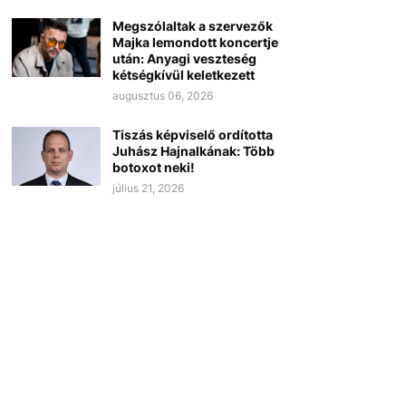
Megszólaltak a szervezők
Majka lemondott koncertje
után: Anyagi veszteség
kétségkívül keletkezett
augusztus 06, 2026
Tiszás képviselő ordította
Juhász Hajnalkának: Több
botoxot neki!
július 21, 2026