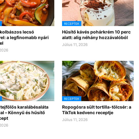
RECEPTEK
 kolbászos lecsó
Hűsítő kávés pohárkrém 10 perc
el: a legfinomabb nyári
alatt: alig néhány hozzávalóból
el
Július 11, 2026
 2026
RECEPTEK
tejfölös karalábésaláta
Ropogósra sült tortilla-tölcsér: a
al – Könnyű és hűsítő
TikTok kedvenc receptje
cept
Július 11, 2026
 2026