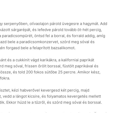
Egy serpenyőben, olívaolajon párold üvegesre a hagymát. Add
ázott sárgarépát, és lefedve párold tovább öt-hét percig,
paradicsompürét, öntsd fel a borral, és forrald addig, amíg
alazd bele a paradicsomkonzervet, szórd meg sóval és
én forgasd bele a felaprított bazsalikomot.
sánt és a cukkinit vágd karikákra, a kaliforniai paprikát
d meg sóval, frissen őrölt borssal, füstölt paprikával és
sd össze, és told 200 fokos sütőbe 25 percre. Amikor kész,
fokra.
lisztet, kézi habverővel kevergesd két percig, majd
rt, vedd a lángot kicsire, és folyamatos kevergetés mellett
k. Ekkor húzd le a tűzről, és szórd meg sóval és borssal.