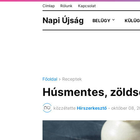
Címlap
Rólunk
Kapcsolat
Napi Újság
BELÜGY
KÜLÜG
Főoldal
Receptek
Húsmentes, zölds
közzétette
Hírszerkesztő
-
október 08, 