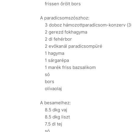
frissen őrölt bors
A paradicsomszószhoz:
3 doboz hámozottparadicsom-konzerv (3
2 gerezd fokhagyma
2 dl fehérbor
2 evőkanál paradicsompüré
1 hagyma
1 sárgarépa
1 marék friss bazsalikom
só
bors
olívaolaj
A besamelhez:
8.5 dkg vaj
8.5 dkg liszt
7.5 dl tej
só