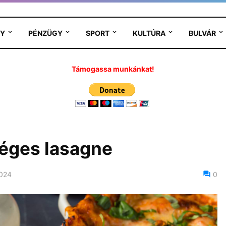
Y
PÉNZÜGY
SPORT
KULTÚRA
BULVÁR
Támogassa munkánkat!
éges lasagne
2024
0