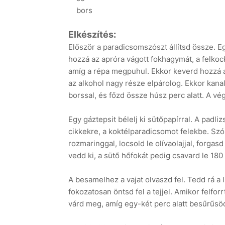
bors
Elkészítés:
Először a paradicsomszószt állítsd össze. 
hozzá az apróra vágott fokhagymát, a felkock
amíg a répa megpuhul. Ekkor keverd hozzá a 
az alkohol nagy része elpárolog. Ekkor kan
borssal, és főzd össze húsz perc alatt. A vég
Egy gáztepsit bélelj ki sütőpapírral. A padliz
cikkekre, a koktélparadicsomot felekbe. Szór
rozmaringgal, locsold le olívaolajjal, forga
vedd ki, a sütő hőfokát pedig csavard le 180 
A besamelhez a vajat olvaszd fel. Tedd rá a 
fokozatosan öntsd fel a tejjel. Amikor felfor
várd meg, amíg egy-két perc alatt besűrűsödi