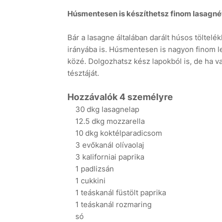
Húsmentesen is készíthetsz finom lasagnét:
Bár a lasagne általában darált húsos töltel
irányába is. Húsmentesen is nagyon finom le
közé. Dolgozhatsz kész lapokból is, de ha v
tésztáját.
Hozzávalók 4 személyre
30 dkg lasagnelap
12.5 dkg mozzarella
10 dkg koktélparadicsom
3 evőkanál olívaolaj
3 kaliforniai paprika
1 padlizsán
1 cukkini
1 teáskanál füstölt paprika
1 teáskanál rozmaring
só