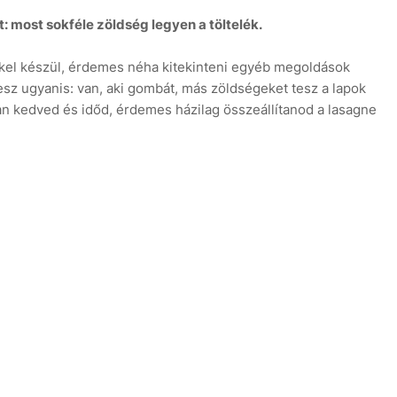
 most sokféle zöldség legyen a töltelék.
ékkel készül, érdemes néha kitekinteni egyéb megoldások
sz ugyanis: van, aki gombát, más zöldségeket tesz a lapok
an kedved és időd, érdemes házilag összeállítanod a lasagne