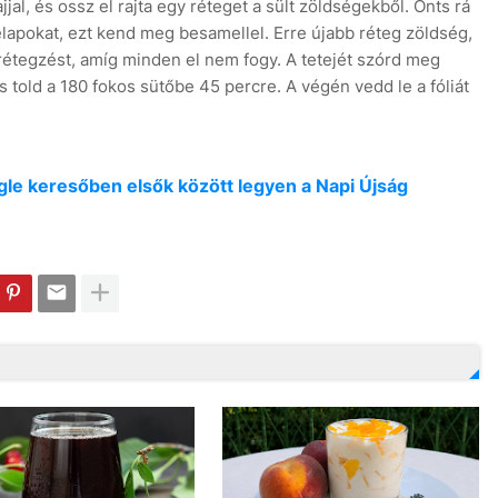
jal, és ossz el rajta egy réteget a sült zöldségekből. Önts rá
lapokat, ezt kend meg besamellel. Erre újabb réteg zöldség,
 rétegzést, amíg minden el nem fogy. A tetejét szórd meg
 és told a 180 fokos sütőbe 45 percre. A végén vedd le a fóliát
oogle keresőben elsők között legyen a Napi Újság