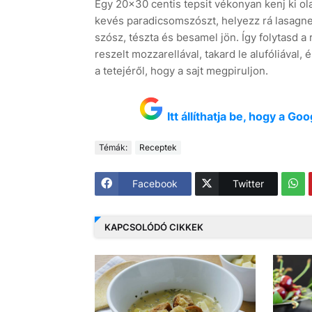
Egy 20x30 centis tepsit vékonyan kenj ki olaj
kevés paradicsomszószt, helyezz rá lasagne
szósz, tészta és besamel jön. Így folytasd a
reszelt mozzarellával, takard le alufóliával,
a tetejéről, hogy a sajt megpiruljon.
Itt állíthatja be, hogy a G
Témák:
Receptek
Facebook
Twitter
KAPCSOLÓDÓ CIKKEK