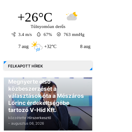
+26°C
Túlnyomóan derűs
3.4 m/s
67%
763
mmHg
7 aug
+32°C
8 aug
+30°C
9 au
FELKAPOTT HÍREK
GAZDASÁG
Megnyerte első
közbeszerzését a
választások óta a Mészáros
Lőrinc érdekeltségébe
tartozó V-Híd Kft.
közzétette
Hírszerkesztő
-
augusztus 06, 2026