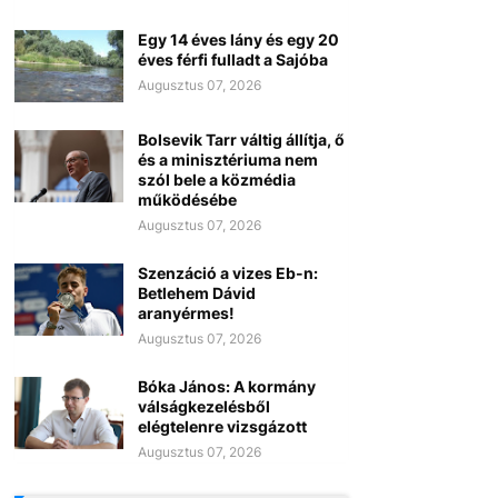
Egy 14 éves lány és egy 20
éves férfi fulladt a Sajóba
Augusztus 07, 2026
Bolsevik Tarr váltig állítja, ő
és a minisztériuma nem
szól bele a közmédia
működésébe
Augusztus 07, 2026
Szenzáció a vizes Eb-n:
Betlehem Dávid
aranyérmes!
Augusztus 07, 2026
Bóka János: A kormány
válságkezelésből
elégtelenre vizsgázott
Augusztus 07, 2026