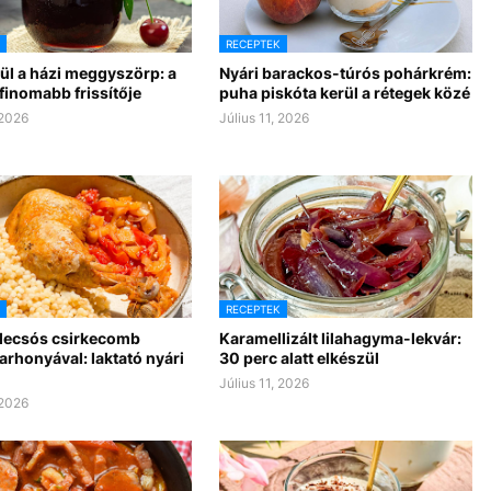
RECEPTEK
ül a házi meggyszörp: a
Nyári barackos-túrós pohárkrém:
finomabb frissítője
puha piskóta kerül a rétegek közé
 2026
Július 11, 2026
RECEPTEK
 lecsós csirkecomb
Karamellizált lilahagyma-lekvár:
 tarhonyával: laktató nyári
30 perc alatt elkészül
Július 11, 2026
 2026