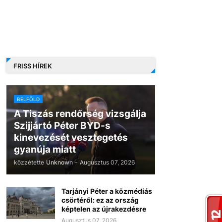
FRISS HÍREK
BELFÖLD
A Tiszás rendőrség vizsgálja
Szijjártó Péter BYD-s
kinevezését vesztegetés
gyanúja miatt
közzétette
Unknown
-
Augusztus 07, 2026
Tarjányi Péter a közmédiás
csörtéről: ez az ország
képtelen az újrakezdésre
Augusztus 07, 2026