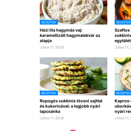
RECEPTEK
RECEPTEK
Házi lila hagymás vaj:
Szaftos
karamellizált hagymalekvár az
cukkiniv
alapja
egytálét
Július 11, 2026
Július 11,
RECEPTEK
RECEPTEK
Ropogós cukkinis tócsni sajttal
Kapros-
és kukoricával: a legjobb nyári
uborkáv
lapcsánka
nyári re
Július 11, 2026
Július 11,