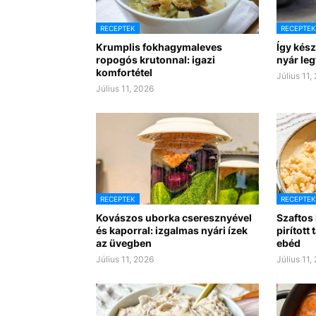
RECEPTEK
RECEPTEK
Krumplis fokhagymaleves
Így kész
ropogós krutonnal: igazi
nyár leg
komfortétel
Július 11,
Július 11, 2026
RECEPTEK
RECEPTEK
Kovászos uborka cseresznyével
Szaftos
és kaporral: izgalmas nyári ízek
pirított
az üvegben
ebéd
Július 11, 2026
Július 11,