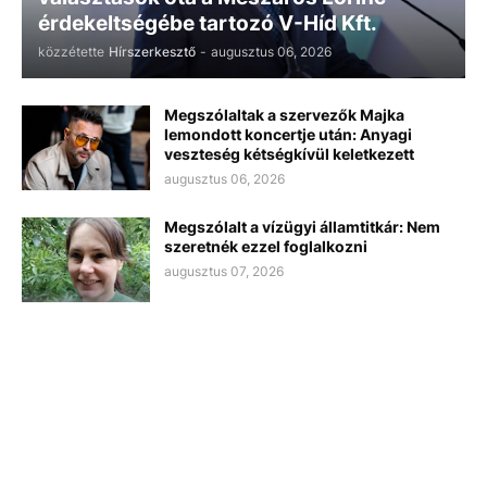
érdekeltségébe tartozó V-Híd Kft.
közzétette
Hírszerkesztő
-
augusztus 06, 2026
Megszólaltak a szervezők Majka
lemondott koncertje után: Anyagi
veszteség kétségkívül keletkezett
augusztus 06, 2026
Megszólalt a vízügyi államtitkár: Nem
szeretnék ezzel foglalkozni
augusztus 07, 2026