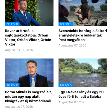
BELFÖLD
BELFÖLD
Rovar úr brutális
Szenzációs honfoglalás kori
sajtótájékoztatója: Orbán
aranyleletekre bukkantak
Viktor, Orbán Viktor, Orbán
Pest megyében
Viktor
Augusztus 07, 2026
Augusztus 07, 2026
BELFÖLD
BELFÖLD
Borsa Miklós is megszólalt,
Egy 14 éves lány és egy 20
miután egy nap alatt
éves férfi fulladt a Sajóba
kivágták az új közmédiából
Augusztus 07, 2026
Augusztus 07, 2026