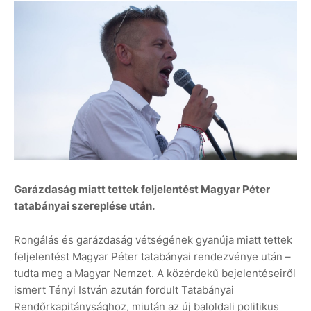
Garázdaság miatt tettek feljelentést Magyar Péter
tatabányai szereplése után.
Rongálás és garázdaság vétségének gyanúja miatt tettek
feljelentést Magyar Péter tatabányai rendezvénye után –
tudta meg a Magyar Nemzet. A közérdekű bejelentéseiről
ismert Tényi István azután fordult Tatabányai
Rendőrkapitánysághoz, miután az új baloldali politikus