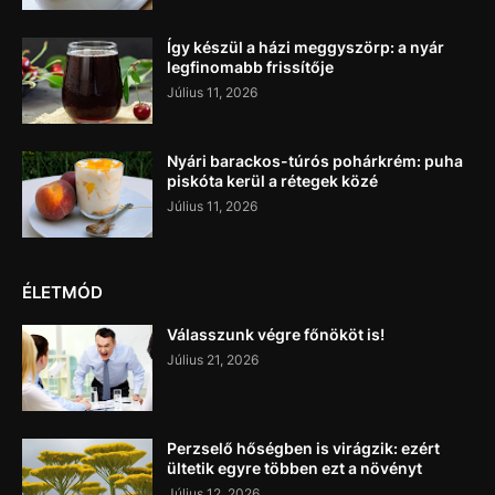
Így készül a házi meggyszörp: a nyár
legfinomabb frissítője
Július 11, 2026
Nyári barackos-túrós pohárkrém: puha
piskóta kerül a rétegek közé
Július 11, 2026
ÉLETMÓD
Válasszunk végre főnököt is!
Július 21, 2026
Perzselő hőségben is virágzik: ezért
ültetik egyre többen ezt a növényt
Július 12, 2026