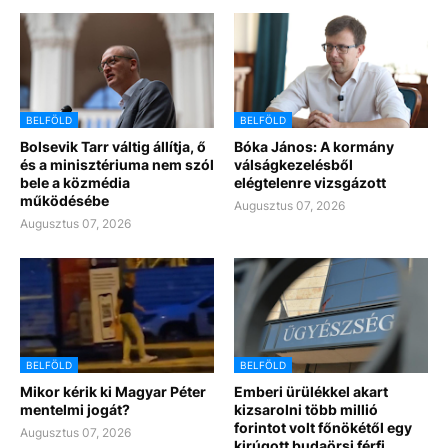
BELFÖLD
BELFÖLD
Bolsevik Tarr váltig állítja, ő
Bóka János: A kormány
és a minisztériuma nem szól
válságkezelésből
bele a közmédia
elégtelenre vizsgázott
működésébe
Augusztus 07, 2026
Augusztus 07, 2026
BELFÖLD
BELFÖLD
Mikor kérik ki Magyar Péter
Emberi ürülékkel akart
mentelmi jogát?
kizsarolni több millió
forintot volt főnökétől egy
Augusztus 07, 2026
kirúgott budaörsi férfi