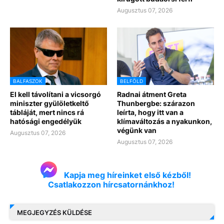
Augusztus 07, 2026
BALFASZOK
BELFÖLD
El kell távolítani a vicsorgó
Radnai átment Greta
miniszter gyülöletkeltő
Thunbergbe: szárazon
tábláját, mert nincs rá
leírta, hogy itt van a
hatósági engedélyük
klímaváltozás a nyakunkon,
végünk van
Augusztus 07, 2026
Augusztus 07, 2026
Kapja meg híreinket első kézből!
Csatlakozzon hírcsatornánkhoz!
MEGJEGYZÉS KÜLDÉSE