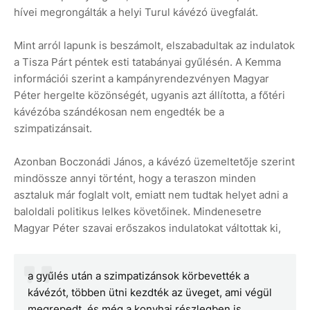
hívei megrongálták a helyi Turul kávézó üvegfalát.
Mint arról lapunk is beszámolt, elszabadultak az indulatok
a Tisza Párt péntek esti tatabányai gyűlésén. A Kemma
információi szerint a kampányrendezvényen Magyar
Péter hergelte közönségét, ugyanis azt állította, a főtéri
kávézóba szándékosan nem engedték be a
szimpatizánsait.
Azonban Boczonádi János, a kávézó üzemeltetője szerint
mindössze annyi történt, hogy a teraszon minden
asztaluk már foglalt volt, emiatt nem tudtak helyet adni a
baloldali politikus lelkes követőinek. Mindenesetre
Magyar Péter szavai erőszakos indulatokat váltottak ki,
a gyűlés után a szimpatizánsok körbevették a
kávézót, többen ütni kezdték az üveget, ami végül
megrepedt, és még a konyhai részlegben is