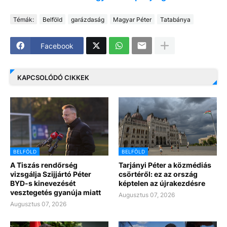
Témák:
Belföld
garázdaság
Magyar Péter
Tatabánya
Facebook
KAPCSOLÓDÓ CIKKEK
BELFÖLD
BELFÖLD
A Tiszás rendőrség
Tarjányi Péter a közmédiás
vizsgálja Szijjártó Péter
csörtéről: ez az ország
BYD-s kinevezését
képtelen az újrakezdésre
vesztegetés gyanúja miatt
Augusztus 07, 2026
Augusztus 07, 2026