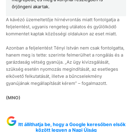
őrjöngeni akartak.
A kávézó üzemeltetője hírnévrontás miatt fontolgatja a
feljelentést, ugyanis rengeteg utálatos és gyűlölködő
kommentet kaptak közösségi oldalukon az eset miatt.
Azonban a feljelentést Tényi István nem csak fontolgatta,
hanem meg is tette: szerinte felmerülhet a rongálás és a
garázdaság vétség gyanúja. „Az ügy kivizsgálását,
szükség esetén nyomozás megindítását, az esetleges
elkövető felkutatását, illetve a bűncselekmény
gyanújának megállapítását kérem” – fogalmazott.
(MNO)
Itt állíthatja be, hogy a Google keresőben elsők
között legyen a Napi Újság