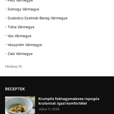
- Pest Vármegye
- Somogy Vármegye
- Szabolcs-Szatmár-Bereg Vármegye
- Tolna Vármegye
- Vas Vármegye
- Veszprém Vármegye
- Zala Vármegye
Hirdess itt
RECEPTEK
Krumplis fokhagymaleves ropogós
krutonnal: igazi komfortétel
Július 11, 2026