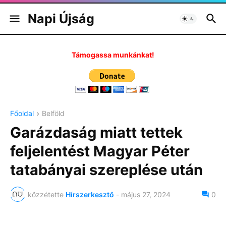
Napi Újság
Támogassa munkánkat!
Főoldal
Belföld
Garázdaság miatt tettek
feljelentést Magyar Péter
tatabányai szereplése után
közzétette
Hírszerkesztő
-
május 27, 2024
0