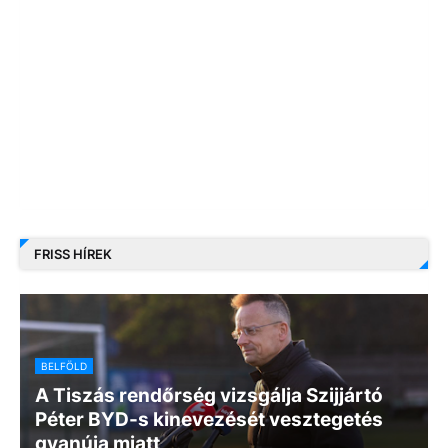
FRISS HÍREK
BELFÖLD
A Tiszás rendőrség vizsgálja Szijjártó
Péter BYD-s kinevezését vesztegetés
gyanúja miatt