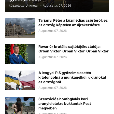
közzétette
Unknown
-
Augusztus 07, 2026
Tarjányi Péter a közmédiás csörtéről: ez
az ország képtelen az újrakezdésre
Augusztus 07, 2026
Rovar úr brutális sajtótájékoztatója:
Orbán Viktor, Orbán Viktor, Orbán Viktor
Augusztus 07, 2026
A lengyel PiS győzelme esetén
kitoloncolná a munkanélküli ukránokat
az országból
Augusztus 07, 2026
Szenzációs honfoglalás kori
aranyleletekre bukkantak Pest
megyében
Augusztus 07, 2026