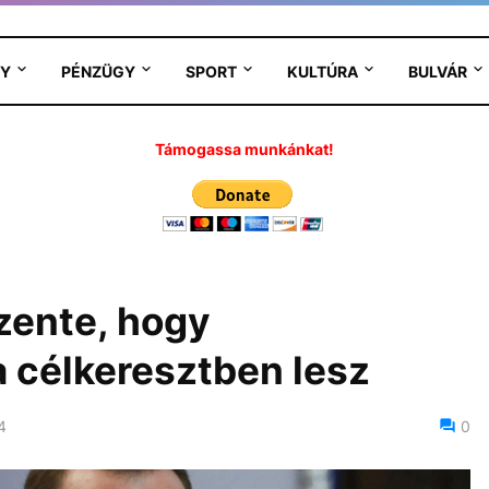
Y
PÉNZÜGY
SPORT
KULTÚRA
BULVÁR
Támogassa munkánkat!
ente, hogy
a célkeresztben lesz
4
0