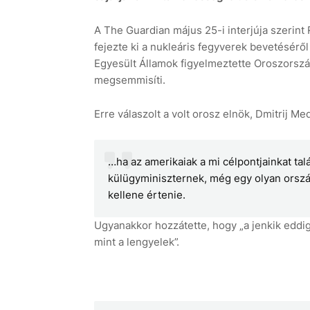
A The Guardian május 25-i interjúja szerint
fejezte ki a nukleáris fegyverek bevetésér
Egyesült Államok figyelmeztette Oroszország
megsemmisíti.
Erre válaszolt a volt orosz elnök, Dmitrij M
…ha az amerikaiak a mi célpontjainkat talá
külügyminiszternek, még egy olyan orszá
kellene értenie.
Ugyanakkor hozzátette, hogy „a jenkik edd
mint a lengyelek”.