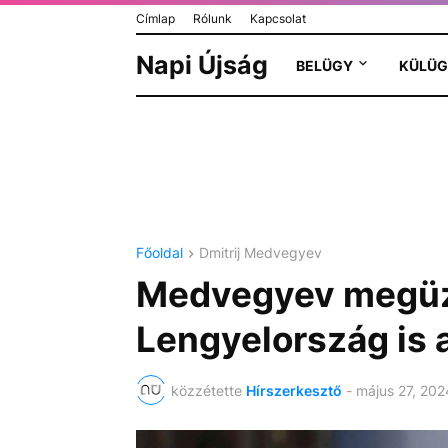
Címlap
Rólunk
Kapcsolat
Napi Újság
BELÜGY
KÜLÜG
Főoldal
Dmitrij Medvegyev
Medvegyev megüz
Lengyelország is 
közzétette
Hírszerkesztő
-
május 27, 202