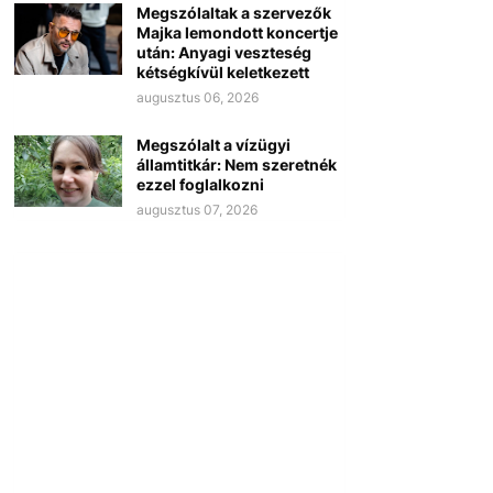
Megszólaltak a szervezők
Majka lemondott koncertje
után: Anyagi veszteség
kétségkívül keletkezett
augusztus 06, 2026
Megszólalt a vízügyi
államtitkár: Nem szeretnék
ezzel foglalkozni
augusztus 07, 2026