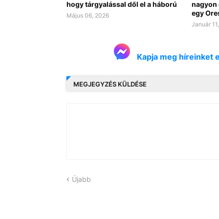
hogy tárgyalással dől el a háború
nagyon 
egy Ore
Május 06, 2026
Január 11
Kapja meg híreinket 
MEGJEGYZÉS KÜLDÉSE
Újabb