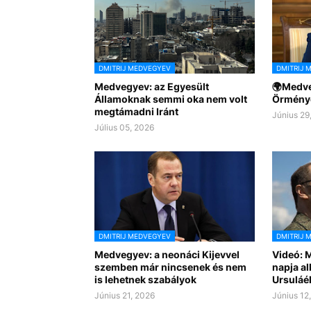
DMITRIJ MEDVEGYEV
DMITRIJ 
Medvegyev: az Egyesült
🌍Medve
Államoknak semmi oka nem volt
Örmény
megtámadni Iránt
Június 29
Július 05, 2026
DMITRIJ MEDVEGYEV
DMITRIJ 
Medvegyev: a neonáci Kijevvel
Videó: 
szemben már nincsenek és nem
napja al
is lehetnek szabályok
Ursuláé
Június 21, 2026
Június 12