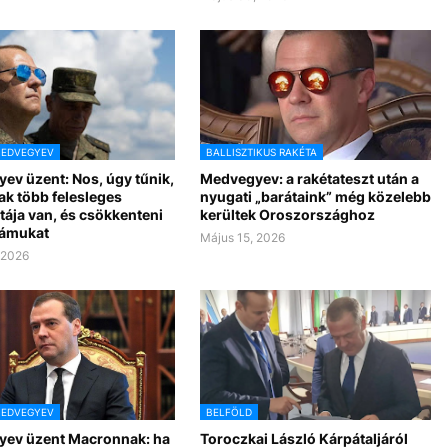
MEDVEGYEV
BALLISZTIKUS RAKÉTA
ev üzent: Nos, úgy tűnik,
Medvegyev: a rakétateszt után a
ak több felesleges
nyugati „barátaink” még közelebb
tája van, és csökkenteni
kerültek Oroszországhoz
zámukat
Május 15, 2026
 2026
MEDVEGYEV
BELFÖLD
ev üzent Macronnak: ha
Toroczkai László Kárpátaljáról