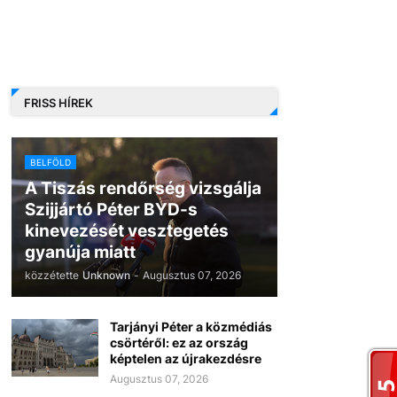
FRISS HÍREK
BELFÖLD
A Tiszás rendőrség vizsgálja
Szijjártó Péter BYD-s
kinevezését vesztegetés
gyanúja miatt
közzétette
Unknown
-
Augusztus 07, 2026
Tarjányi Péter a közmédiás
csörtéről: ez az ország
képtelen az újrakezdésre
Augusztus 07, 2026