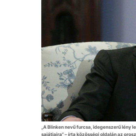
„A Blinken nevű furcsa, idegenszerű lény le
sajátjaira” – írta közösségi oldalán az orosz