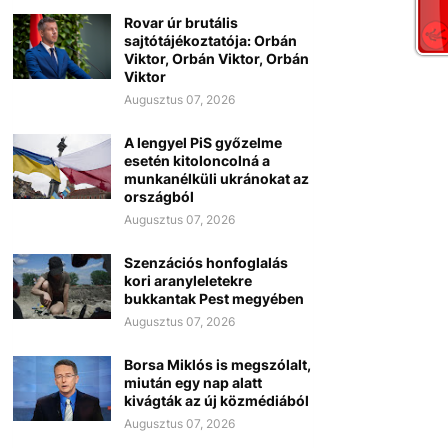
Rovar úr brutális
sajtótájékoztatója: Orbán
Viktor, Orbán Viktor, Orbán
Viktor
Augusztus 07, 2026
A lengyel PiS győzelme
esetén kitoloncolná a
munkanélküli ukránokat az
országból
Augusztus 07, 2026
Szenzációs honfoglalás
kori aranyleletekre
bukkantak Pest megyében
Augusztus 07, 2026
Borsa Miklós is megszólalt,
miután egy nap alatt
kivágták az új közmédiából
Augusztus 07, 2026