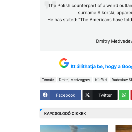
The Polish counterpart of a weird outla
surname Sikorski, apparen
He has stated: “The Americans have told t
— Dmitry Medvede
Itt állíthatja be, hogy a G
Témák:
Dmitrij Medvegyev
Külföld
Radoslaw Si
Facebook
Twitter
KAPCSOLÓDÓ CIKKEK