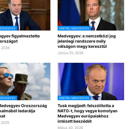
MEDVEGYEV
DMITRIJ MEDVEGYEV
gyev figyelmeztette
Medvegyev: a nemzetközi jog
országot
jelenlegi rendszere mély
válságon megy keresztül
, 2026
Június 25, 2026
MEDVEGYEV
DMITRIJ MEDVEGYEV
Medvegyev Oroszország
Tusk megijedt: felszólította a
kalmából ledarálja
NATO-t, hogy vegye komolyan
kat
Medvegyev európaiakhoz
intézett beszédét
, 2026
Május 30, 2026