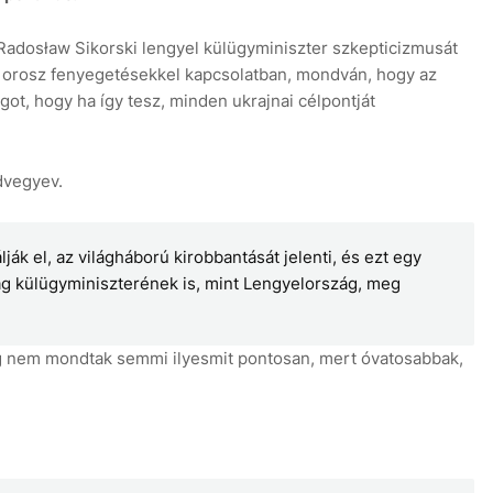
 Radosław Sikorski lengyel külügyminiszter szkepticizmusát
ől orosz fenyegetésekkel kapcsolatban, mondván, hogy az
ot, hogy ha így tesz, minden ukrajnai célpontját
edvegyev.
lják el, az világháború kirobbantását jelenti, és ezt egy
g külügyminiszterének is, mint Lengyelország, meg
ig nem mondtak semmi ilyesmit pontosan, mert óvatosabbak,