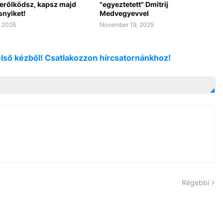
erőlködsz, kapsz majd
"egyeztetett" Dmitrij
snyiket!
Medvegyevvel
, 2026
November 19, 2025
első kézből! Csatlakozzon hírcsatornánkhoz!
Régebbi