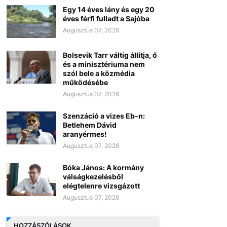
Egy 14 éves lány és egy 20
éves férfi fulladt a Sajóba
Augusztus 07, 2026
Bolsevik Tarr váltig állítja, ő
és a minisztériuma nem
szól bele a közmédia
működésébe
Augusztus 07, 2026
Szenzáció a vizes Eb-n:
Betlehem Dávid
aranyérmes!
Augusztus 07, 2026
Bóka János: A kormány
válságkezelésből
elégtelenre vizsgázott
Augusztus 07, 2026
HOZZÁSZÓLÁSOK