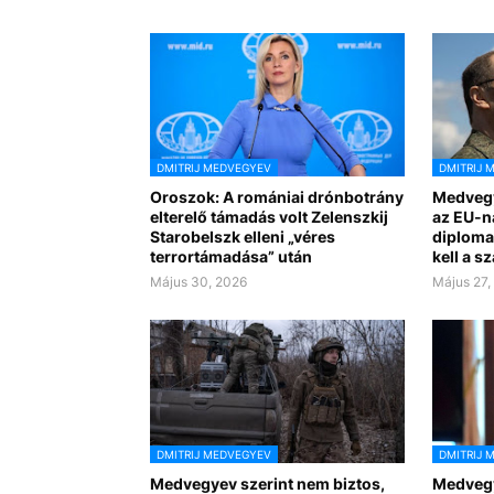
DMITRIJ MEDVEGYEV
DMITRIJ 
Oroszok: A romániai drónbotrány
Medvegy
elterelő támadás volt Zelenszkij
az EU-n
Starobelszk elleni „véres
diploma
terrortámadása” után
kell a s
Május 30, 2026
Május 27,
DMITRIJ MEDVEGYEV
DMITRIJ 
Medvegyev szerint nem biztos,
Medvegy