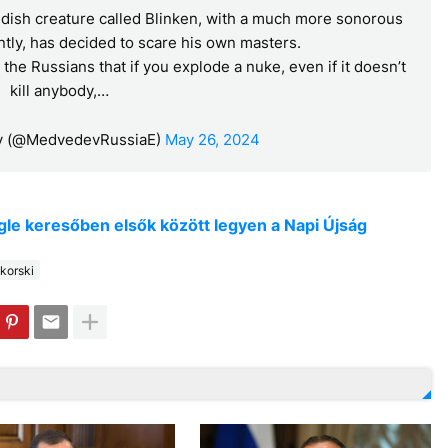
ndish creature called Blinken, with a much more sonorous
tly, has decided to scare his own masters.
he Russians that if you explode a nuke, even if it doesn’t
kill anybody,…
v (@MedvedevRussiaE)
May 26, 2024
oogle keresőben elsők között legyen a Napi Újság
korski