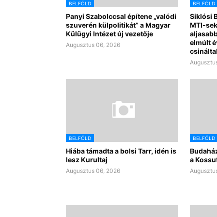
BELFÖLD
BELFÖLD
Panyi Szabolccsal építene „valódi
Siklósi B
szuverén külpolitikát” a Magyar
MTI-sek
Külügyi Intézet új vezetője
aljasabb
elmúlt é
Augusztus 06, 2026
csinálta
Augusztus
BELFÖLD
BELFÖLD
Hiába támadta a bolsi Tarr, idén is
Budaház
lesz Kurultaj
a Kossut
Augusztus 06, 2026
Augusztus