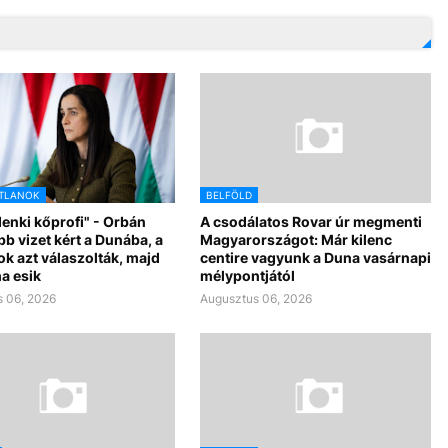
TLANOK
BELFÖLD
denki kőprofi" - Orbán
A csodálatos Rovar úr megmenti
bb vizet kért a Dunába, a
Magyarországot: Már kilenc
k azt válaszolták, majd
centire vagyunk a Duna vasárnapi
a esik
mélypontjától
 06, 2026
Augusztus 06, 2026