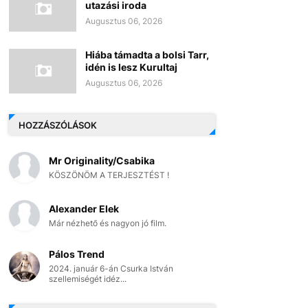
utazási iroda
Augusztus 06, 2026
Hiába támadta a bolsi Tarr,
idén is lesz Kurultaj
Augusztus 06, 2026
HOZZÁSZÓLÁSOK
Mr Originality/Csabika
KÖSZÖNÖM A TERJESZTÉST !
Alexander Elek
Már nézhető és nagyon jó film.
Pálos Trend
2024. január 6-án Csurka István
szellemiségét idéz...