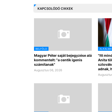
KAPCSOLÓDÓ CIKKEK
BELFÖLD
ALKALMA
Magyar Péter saját bejegyzése alá
"Itt min
kommentelt: "a centik igenis
Anita tö
számítanak"
szlováko
adnak, h
Augusztus 06, 2026
Augusztus