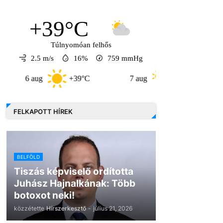
+39°C
Túlnyomóan felhős
2.5 m/s
16%
759
mmHg
6 aug
+39°C
7 aug
+32°C
8 au
FELKAPOTT HÍREK
BELFÖLD
Tiszás képviselő ordította
Juhász Hajnalkának: Több
botoxot neki!
közzétette
Hírszerkesztő
-
július 21, 2026