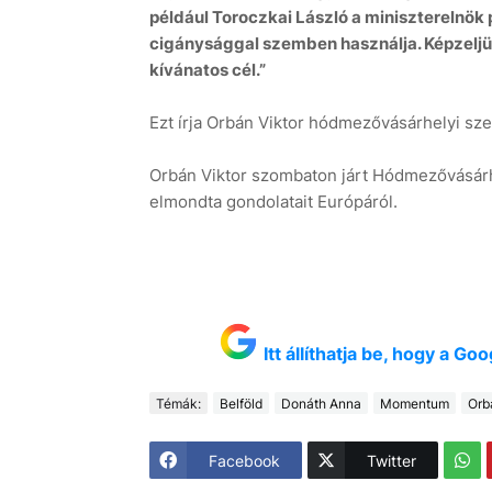
például Toroczkai László a miniszterelnök
cigánysággal szemben használja. Képzeljük 
kívánatos cél.”
Ezt írja Orbán Viktor hódmezővásárhelyi sz
Orbán Viktor szombaton járt Hódmezővásárhe
elmondta gondolatait Európáról.
Itt állíthatja be, hogy a G
Témák:
Belföld
Donáth Anna
Momentum
Orb
Facebook
Twitter