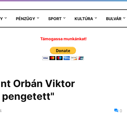
Y
PÉNZÜGY
SPORT
KULTÚRA
BULVÁR
Támogassa munkánkat!
nt Orbán Viktor
t pengetett"
4
0