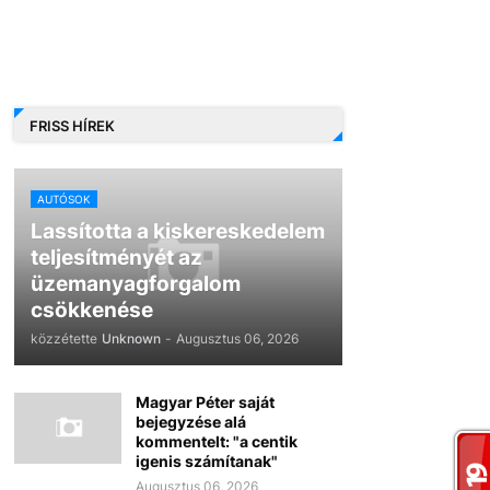
FRISS HÍREK
AUTÓSOK
Lassította a kiskereskedelem
teljesítményét az
üzemanyagforgalom
csökkenése
közzétette
Unknown
-
Augusztus 06, 2026
Magyar Péter saját
bejegyzése alá
kommentelt: "a centik
igenis számítanak"
Augusztus 06, 2026