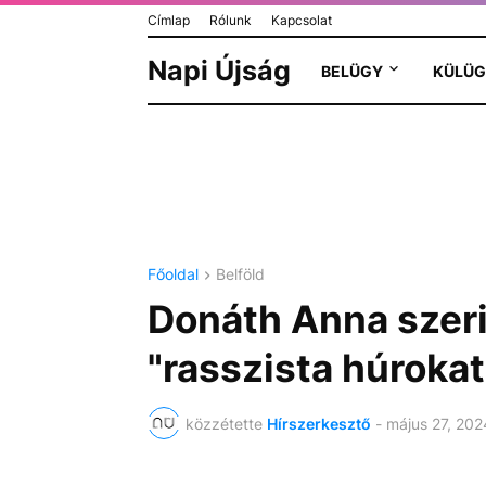
Címlap
Rólunk
Kapcsolat
Napi Újság
BELÜGY
KÜLÜG
Főoldal
Belföld
Donáth Anna szeri
"rasszista húroka
közzétette
Hírszerkesztő
-
május 27, 202