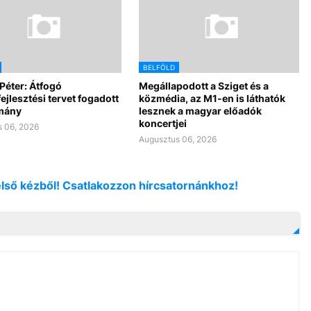
BELFÖLD
Péter: Átfogó
Megállapodott a Sziget és a
ejlesztési tervet fogadott
közmédia, az M1-en is láthatók
rmány
lesznek a magyar előadók
koncertjei
 06, 2026
Augusztus 06, 2026
első kézből! Csatlakozzon hírcsatornánkhoz!