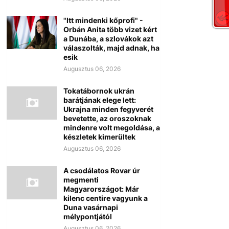
"Itt mindenki kőprofi" -
Orbán Anita több vizet kért
a Dunába, a szlovákok azt
válaszolták, majd adnak, ha
esik
Augusztus 06, 2026
Tokatábornok ukrán
barátjának elege lett:
Ukrajna minden fegyverét
bevetette, az oroszoknak
mindenre volt megoldása, a
készletek kimerültek
Augusztus 06, 2026
A csodálatos Rovar úr
megmenti
Magyarországot: Már
kilenc centire vagyunk a
Duna vasárnapi
mélypontjától
Augusztus 06, 2026