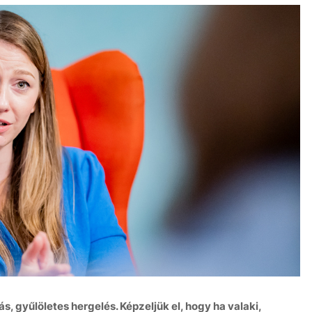
, gyűlöletes hergelés. Képzeljük el, hogy ha valaki,