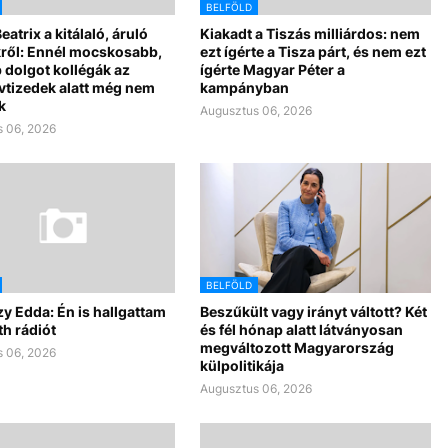
BELFÖLD
eatrix a kitálaló, áruló
Kiakadt a Tiszás milliárdos: nem
ről: Ennél mocskosabb,
ezt ígérte a Tisza párt, és nem ezt
 dolgot kollégák az
ígérte Magyar Péter a
vtizedek alatt még nem
kampányban
k
Augusztus 06, 2026
 06, 2026
BELFÖLD
y Edda: Én is hallgattam
Beszűkült vagy irányt váltott? Két
h rádiót
és fél hónap alatt látványosan
megváltozott Magyarország
 06, 2026
külpolitikája
Augusztus 06, 2026