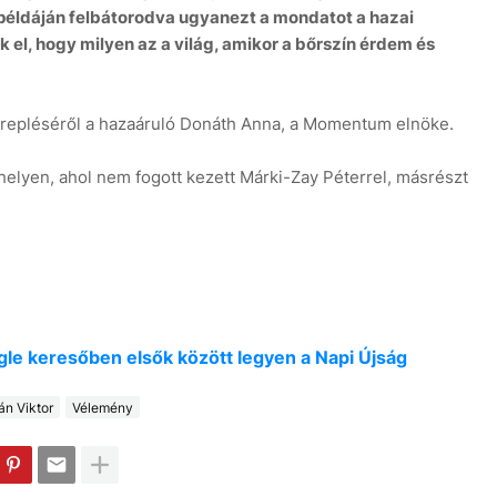
 példáján felbátorodva ugyanezt a mondatot a hazai
el, hogy milyen az a világ, amikor a bőrszín érdem és
erepléséről a hazaáruló Donáth Anna, a Momentum elnöke.
lyen, ahol nem fogott kezett Márki-Zay Péterrel, másrészt
oogle keresőben elsők között legyen a Napi Újság
án Viktor
Vélemény