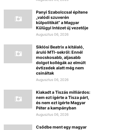
Panyi Szabolccsal építene
„valódi szuverén
külpolitikát” a Magyar
Külügyi Intézet új vezetője
Augusztus 06, 2026
Siklósi Beatrix a kitálaló,
áruló MTI-sekről: Ennél
mocskosabb, aljasabb
dolgot kollégák az elmúlt
évtizedek alatt még nem
csináltak
Augusztus 06, 2026
Kiakadt a Tiszás milliárdos:
nem ezt ígérte a Tisza párt,
és nem ezt ígérte Magyar
Péter a kampányban
Augusztus 06, 2026
Csődbe ment egy magyar