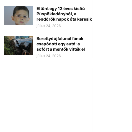
Eltűnt egy 12 éves kisfiú
Püspökladányból, a
rendőrök napok óta keresik
július 24, 2026
Berettyóújfalunál fának
csapódott egy autó: a
sofőrt a mentők vitték el
július 24, 2026