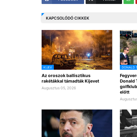
KAPCSOLÓDÓ CIKKEK
KIJEV
DONALD 
Az oroszok ballisztikus
Fegyvere
rakétákkal támadták Kijevet
Donald T
golfklub
Augusztus 05, 2026
előtt
Augusztus