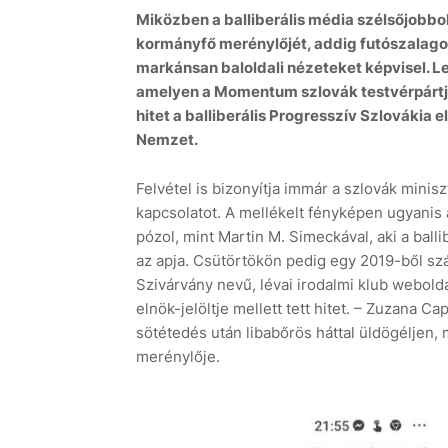
Miközben a balliberális média szélsőjobbol
kormányfő merénylőjét, addig futószalagon 
markánsan baloldali nézeteket képvisel. 
amelyen a Momentum szlovák testvérpártja
hitet a balliberális Progresszív Szlovákia e
Nemzet.
Felvétel is bizonyítja immár a szlovák mini
kapcsolatot. A mellékelt fényképen ugyanis 
pózol, mint Martin M. Simeckával, aki a bal
az apja. Csütörtökön pedig egy 2019-ből szár
Szivárvány nevű, lévai irodalmi klub webold
elnök-jelöltje mellett tett hitet. – Zuzana 
sötétedés után libabőrös háttal üldögéljen,
merénylője.