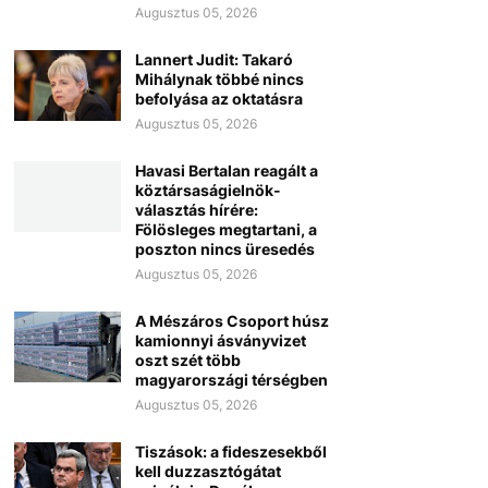
Augusztus 05, 2026
Lannert Judit: Takaró
Mihálynak többé nincs
befolyása az oktatásra
Augusztus 05, 2026
Havasi Bertalan reagált a
köztársaságielnök-
választás hírére:
Fölösleges megtartani, a
poszton nincs üresedés
Augusztus 05, 2026
A Mészáros Csoport húsz
kamionnyi ásványvizet
oszt szét több
magyarországi térségben
Augusztus 05, 2026
Tiszások: a fideszesekből
kell duzzasztógátat