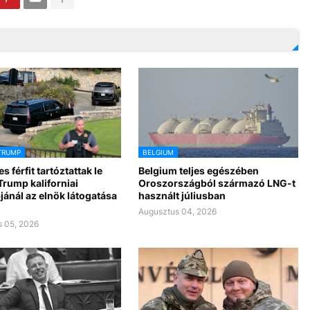
TRUMP
BELGIUM
s férfit tartóztattak le
Belgium teljes egészében
rump kaliforniai
Oroszországból származó LNG-t
jánál az elnök látogatása
használt júliusban
Augusztus 04, 2026
 05, 2026