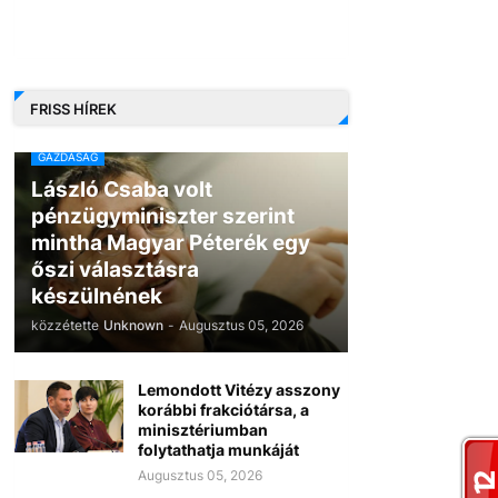
FRISS HÍREK
GAZDASÁG
László Csaba volt
pénzügyminiszter szerint
mintha Magyar Péterék egy
őszi választásra
készülnének
közzétette
Unknown
-
Augusztus 05, 2026
Lemondott Vitézy asszony
korábbi frakciótársa, a
minisztériumban
folytathatja munkáját
Augusztus 05, 2026