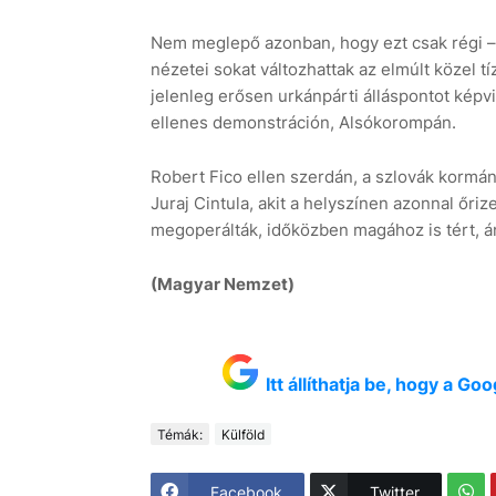
Nem meglepő azonban, hogy ezt csak régi – 2
nézetei sokat változhattak az elmúlt közel t
jelenleg erősen urkánpárti álláspontot képvis
ellenes demonstráción, Alsókorompán.
Robert Fico ellen szerdán, a szlovák kormán
Juraj Cintula, akit a helyszínen azonnal őri
megoperálták, időközben magához is tért, ám
(Magyar Nemzet)
Itt állíthatja be, hogy a G
Témák:
Külföld
Facebook
Twitter