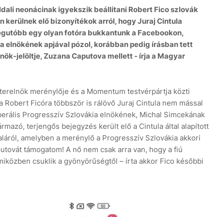
dali neonácinak igyekszik beállítani Robert Fico szlovák
kerülnek elő bizonyítékok arról, hogy Juraj Cintula
Legutóbb egy olyan fotóra bukkantunk a Facebookon,
 elnökének apjával pózol, korábban pedig írásban tett
lnök-jelöltje, Zuzana Caputova mellett - írja a Magyar
szterelnök merénylője és a Momentum testvérpártja közti
a Robert Ficóra többször is rálövő Juraj Cintula nem mással
liberális Progresszív Szlovákia elnökének, Michal Simcekának
mazó, terjengős bejegyzés került elő a Cintula által alapított
aláról, amelyben a merénylő a Progresszív Szlovákia akkori
Caputovát támogatom! A nő nem csak arra van, hogy a fiú
 miközben csuklik a gyönyörűségtől – írta akkor Fico későbbi