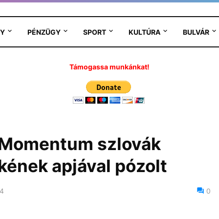
Y
PÉNZÜGY
SPORT
KULTÚRA
BULVÁR
Támogassa munkánkat!
a Momentum szlovák
kének apjával pózolt
24
0