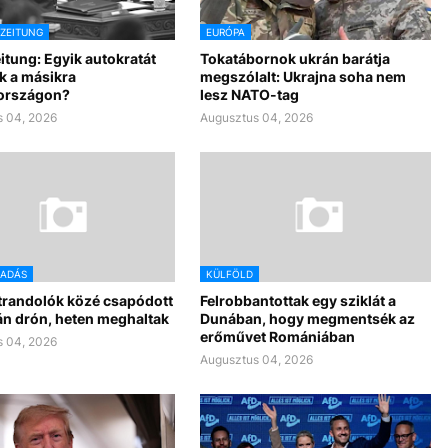
SZEITUNG
EURÓPA
itung: Egyik autokratát
Tokatábornok ukrán barátja
k a másikra
megszólalt: Ukrajna soha nem
országon?
lesz NATO-tag
 04, 2026
Augusztus 04, 2026
ADÁS
KÜLFÖLD
trandolók közé csapódott
Felrobbantottak egy sziklát a
án drón, heten meghaltak
Dunában, hogy megmentsék az
erőművet Romániában
 04, 2026
Augusztus 04, 2026