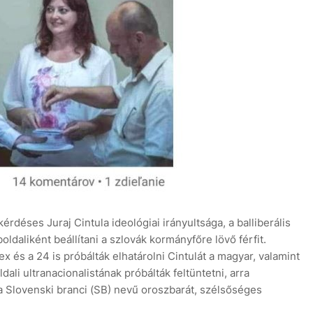
éses Juraj Cintula ideológiai irányultsága, a balliberális
daliként beállítani a szlovák kormányfőre lövő férfit.
ex és a 24 is próbálták elhatárolni Cintulát a magyar, valamint
dali ultranacionalistának próbálták feltüntetni, arra
 Slovenski branci (SB) nevű oroszbarát, szélsőséges