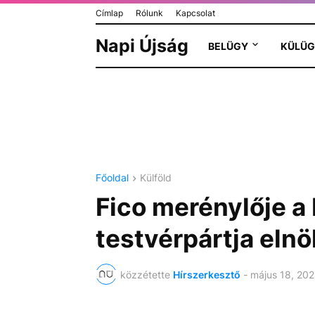
Címlap
Rólunk
Kapcsolat
Napi Újság
BELÜGY
KÜLÜG
Főoldal
Külföld
Fico merénylője 
testvérpártja elnö
közzétette
Hírszerkesztő
-
május 18, 20