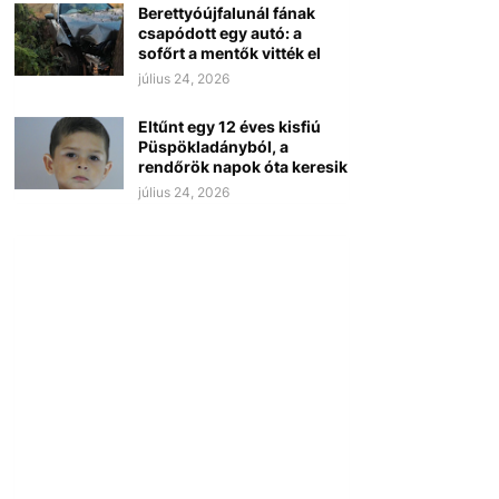
Berettyóújfalunál fának
csapódott egy autó: a
sofőrt a mentők vitték el
július 24, 2026
Eltűnt egy 12 éves kisfiú
Püspökladányból, a
rendőrök napok óta keresik
július 24, 2026