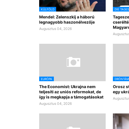
KÜLFÖLD
DIE TAGE
Mendel: Zelenszkij a háború
Tagesze
legnagyobb haszonélvezője
cserélté
Magyar
Augusztus 04, 2026
Augusztus
EURÓPA
DRÓNTÁM
The Economist: Ukrajna nem
Orosz s
teljesíti az uniós reformokat, de
egy ukr
így is megkapja a támogatásokat
Augusztus
Augusztus 04, 2026