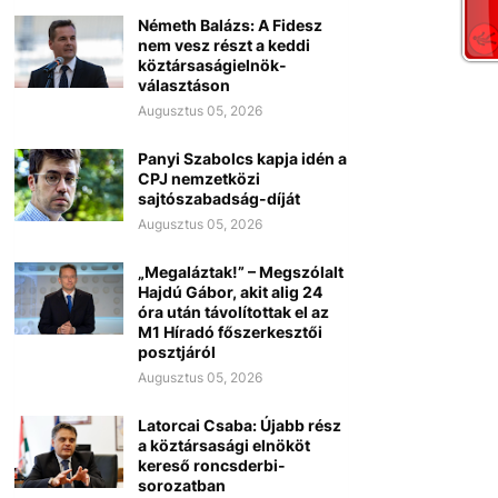
Németh Balázs: A Fidesz
nem vesz részt a keddi
köztársaságielnök-
választáson
Augusztus 05, 2026
Panyi Szabolcs kapja idén a
CPJ nemzetközi
sajtószabadság-díját
Augusztus 05, 2026
„Megaláztak!” – Megszólalt
Hajdú Gábor, akit alig 24
óra után távolítottak el az
M1 Híradó főszerkesztői
posztjáról
Augusztus 05, 2026
Latorcai Csaba: Újabb rész
a köztársasági elnököt
kereső roncsderbi-
sorozatban