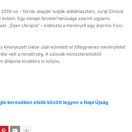
016-os – forrás alapján tudják alátámasztani, Juraj Cintula
íz évben. Egy minapi felvétel tanúsága szerint ugyanis
el. „Éljen Ukrajna” – kiáltozta a merénylő egy árprilisi Fico-
y kihelyezett ülése után követett el lőfegyveres merényletet
zetbe vett a rendőrség. A szlovák miniszterelnököt
 állapota továbbra is súlyos.
oogle keresőben elsők között legyen a Napi Újság