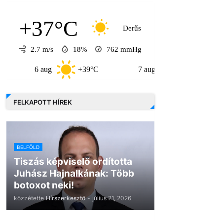
+37°C
Derűs
2.7 m/s
18%
762
mmHg
6 aug
+39°C
7 aug
+32°C
8 a
FELKAPOTT HÍREK
BELFÖLD
Tiszás képviselő ordította
Juhász Hajnalkának: Több
botoxot neki!
közzétette
Hírszerkesztő
-
július 21, 2026