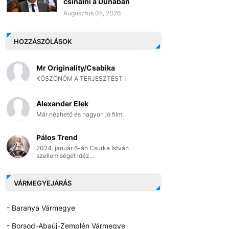
csinálni a Dunában
Augusztus 05, 2026
HOZZÁSZÓLÁSOK
Mr Originality/Csabika
KÖSZÖNÖM A TERJESZTÉST !
Alexander Elek
Már nézhető és nagyon jó film.
Pálos Trend
2024. január 6-án Csurka István
szellemiségét idéz...
VÁRMEGYEJÁRÁS
- Baranya Vármegye
- Borsod-Abaúj-Zemplén Vármegye