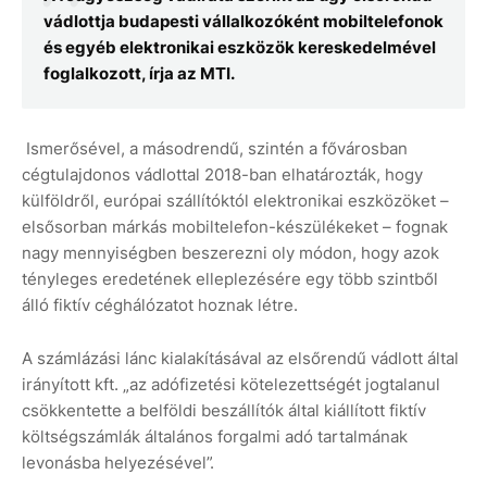
vádlottja budapesti vállalkozóként mobiltelefonok
és egyéb elektronikai eszközök kereskedelmével
foglalkozott, írja az MTI.
Ismerősével, a másodrendű, szintén a fővárosban
cégtulajdonos vádlottal 2018-ban elhatározták, hogy
külföldről, európai szállítóktól elektronikai eszközöket –
elsősorban márkás mobiltelefon-készülékeket – fognak
nagy mennyiségben beszerezni oly módon, hogy azok
tényleges eredetének elleplezésére egy több szintből
álló fiktív céghálózatot hoznak létre.
A számlázási lánc kialakításával az elsőrendű vádlott által
irányított kft. „az adófizetési kötelezettségét jogtalanul
csökkentette a belföldi beszállítók által kiállított fiktív
költségszámlák általános forgalmi adó tartalmának
levonásba helyezésével”.