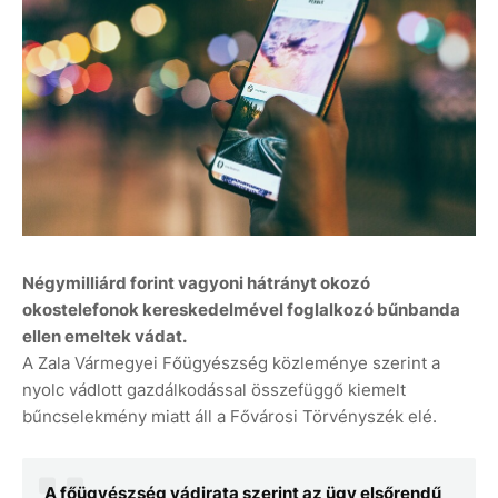
Négymilliárd forint vagyoni hátrányt okozó
okostelefonok kereskedelmével foglalkozó bűnbanda
ellen emeltek vádat.
A Zala Vármegyei Főügyészség közleménye szerint a
nyolc vádlott gazdálkodással összefüggő kiemelt
bűncselekmény miatt áll a Fővárosi Törvényszék elé.
A főügyészség vádirata szerint az ügy elsőrendű