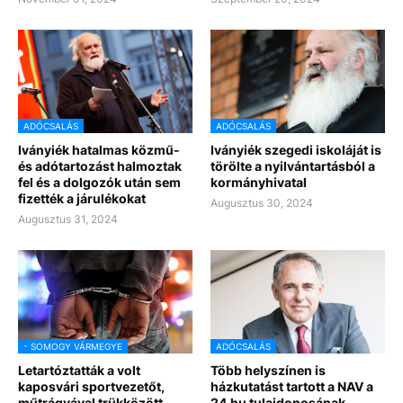
ADÓCSALÁS
ADÓCSALÁS
Iványiék hatalmas közmű-
Iványiék szegedi iskoláját is
és adótartozást halmoztak
törölte a nyilvántartásból a
fel és a dolgozók után sem
kormányhivatal
fizették a járulékokat
Augusztus 30, 2024
Augusztus 31, 2024
- SOMOGY VÁRMEGYE
ADÓCSALÁS
Letartóztatták a volt
Több helyszínen is
kaposvári sportvezetőt,
házkutatást tartott a NAV a
műtrágyával trükközött
24.hu tulajdonosának