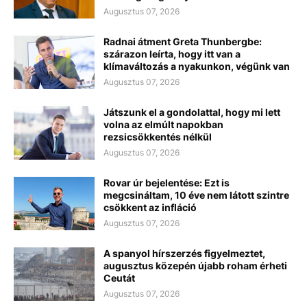
Augusztus 07, 2026
Radnai átment Greta Thunbergbe:
szárazon leírta, hogy itt van a
klímaváltozás a nyakunkon, végünk van
Augusztus 07, 2026
Játszunk el a gondolattal, hogy mi lett
volna az elmúlt napokban
rezsicsökkentés nélkül
Augusztus 07, 2026
Rovar úr bejelentése: Ezt is
megcsináltam, 10 éve nem látott szintre
csökkent az infláció
Augusztus 07, 2026
A spanyol hírszerzés figyelmeztet,
augusztus közepén újabb roham érheti
Ceutát
Augusztus 07, 2026