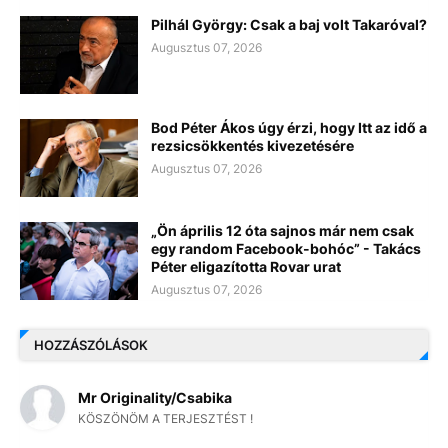
Pilhál György: Csak a baj volt Takaróval?
Augusztus 07, 2026
Bod Péter Ákos úgy érzi, hogy Itt az idő a
rezsicsökkentés kivezetésére
Augusztus 07, 2026
„Ön április 12 óta sajnos már nem csak
egy random Facebook-bohóc” - Takács
Péter eligazította Rovar urat
Augusztus 07, 2026
HOZZÁSZÓLÁSOK
Mr Originality/Csabika
KÖSZÖNÖM A TERJESZTÉST !