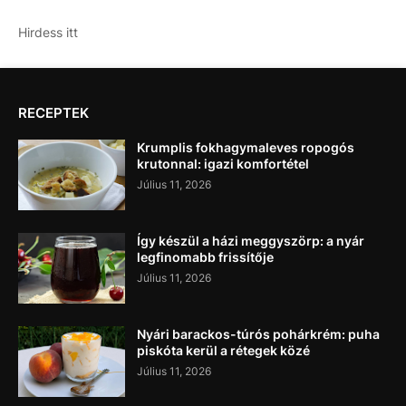
Hirdess itt
RECEPTEK
Krumplis fokhagymaleves ropogós
krutonnal: igazi komfortétel
Július 11, 2026
Így készül a házi meggyszörp: a nyár
legfinomabb frissítője
Július 11, 2026
Nyári barackos-túrós pohárkrém: puha
piskóta kerül a rétegek közé
Július 11, 2026