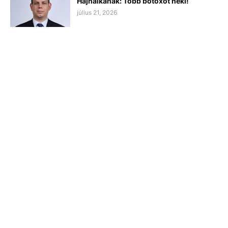
Hajnalkának: Több botoxot neki!
július 21, 2026