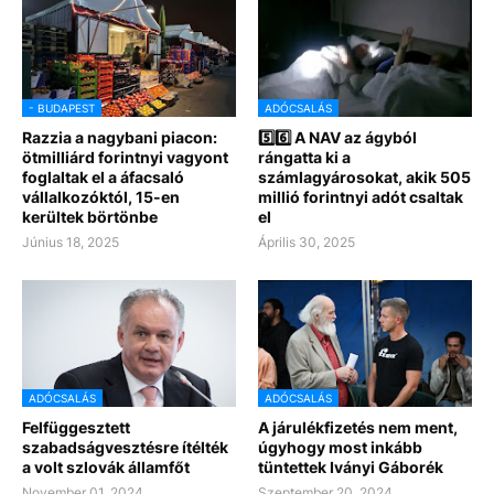
- BUDAPEST
ADÓCSALÁS
Razzia a nagybani piacon:
5️⃣6️⃣ A NAV az ágyból
ötmilliárd forintnyi vagyont
rángatta ki a
foglaltak el a áfacsaló
számlagyárosokat, akik 505
vállalkozóktól, 15-en
millió forintnyi adót csaltak
kerültek börtönbe
el
Június 18, 2025
Április 30, 2025
ADÓCSALÁS
ADÓCSALÁS
Felfüggesztett
A járulékfizetés nem ment,
szabadságvesztésre ítélték
úgyhogy most inkább
a volt szlovák államfőt
tüntettek Iványi Gáborék
November 01, 2024
Szeptember 20, 2024