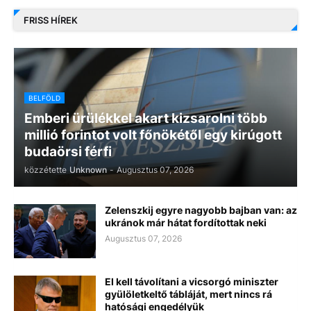
FRISS HÍREK
BELFÖLD
Emberi ürülékkel akart kizsarolni több
millió forintot volt főnökétől egy kirúgott
budaörsi férfi
közzétette
Unknown
-
Augusztus 07, 2026
Zelenszkij egyre nagyobb bajban van: az
ukránok már hátat fordítottak neki
Augusztus 07, 2026
El kell távolítani a vicsorgó miniszter
gyülöletkeltő tábláját, mert nincs rá
hatósági engedélyük