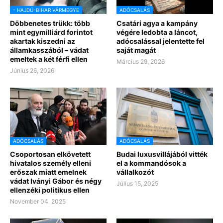
- HAJDÚ-BIHAR VÁRMEGYE
ADÓCSALÁS
Döbbenetes trükk: több
Csatári agya a kampány
mint egymilliárd forintot
végére ledobta a láncot,
akartak kiszedni az
adócsalással jelentette fel
államkasszából – vádat
saját magát
emeltek a két férfi ellen
Március 29, 2026
Június 26, 2026
ADÓCSALÁS
ADÓCSALÁS
Csoportosan elkövetett
Budai luxusvillájából vitték
hivatalos személy elleni
el a kommandósok a
erőszak miatt emelnek
vállalkozót
vádat Iványi Gábor és négy
Július 15, 2025
ellenzéki politikus ellen
November 04, 2025