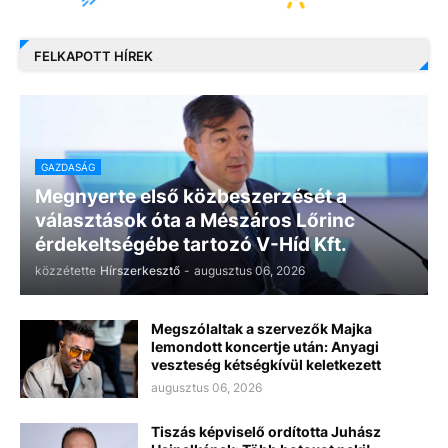
FELKAPOTT HÍREK
GAZDASÁG
Megnyerte első közbeszerzését a
választások óta a Mészáros Lőrinc
érdekeltségébe tartozó V-Híd Kft.
közzétette
Hírszerkesztő
-
augusztus 06, 2026
Megszólaltak a szervezők Majka
lemondott koncertje után: Anyagi
veszteség kétségkívül keletkezett
augusztus 06, 2026
Tiszás képviselő ordította Juhász