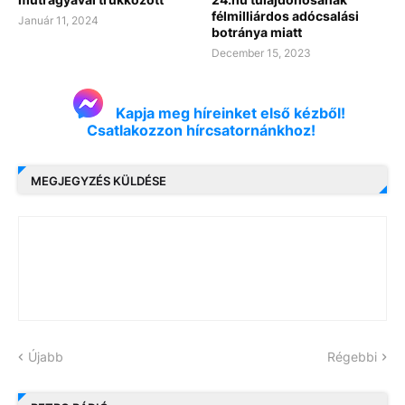
félmilliárdos adócsalási
Január 11, 2024
botránya miatt
December 15, 2023
Kapja meg híreinket első kézből!
Csatlakozzon hírcsatornánkhoz!
MEGJEGYZÉS KÜLDÉSE
Újabb
Régebbi