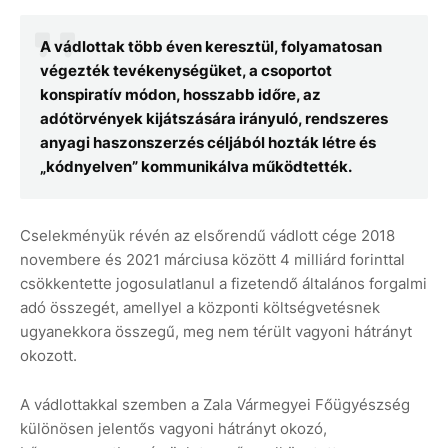
A vádlottak több éven keresztül, folyamatosan
végezték tevékenységüket, a csoportot
konspiratív módon, hosszabb időre, az
adótörvények kijátszására irányuló, rendszeres
anyagi haszonszerzés céljából hozták létre és
„kódnyelven” kommunikálva működtették.
Cselekményük révén az elsőrendű vádlott cége 2018
novembere és 2021 márciusa között 4 milliárd forinttal
csökkentette jogosulatlanul a fizetendő általános forgalmi
adó összegét, amellyel a központi költségvetésnek
ugyanekkora összegű, meg nem térült vagyoni hátrányt
okozott.
A vádlottakkal szemben a Zala Vármegyei Főügyészség
különösen jelentős vagyoni hátrányt okozó,