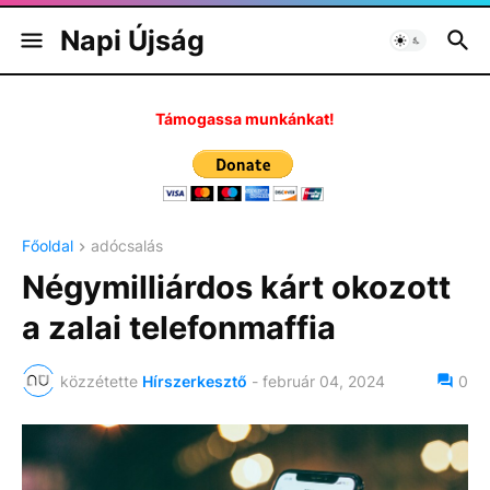
Napi Újság
Támogassa munkánkat!
Főoldal
adócsalás
Négymilliárdos kárt okozott
a zalai telefonmaffia
közzétette
Hírszerkesztő
-
február 04, 2024
0