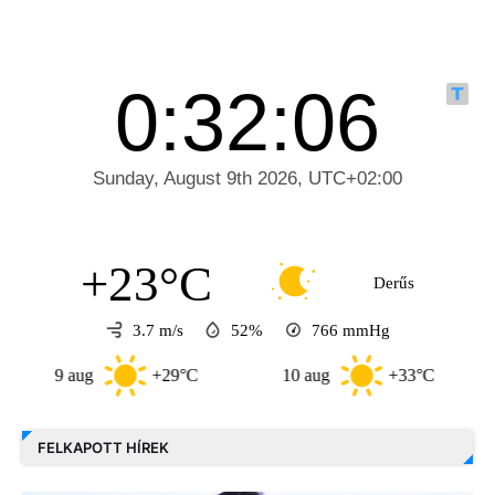
+23°C
Derűs
3.7 m/s
52%
766
mmHg
9 aug
+29°C
10 aug
+33°C
11 a
FELKAPOTT HÍREK