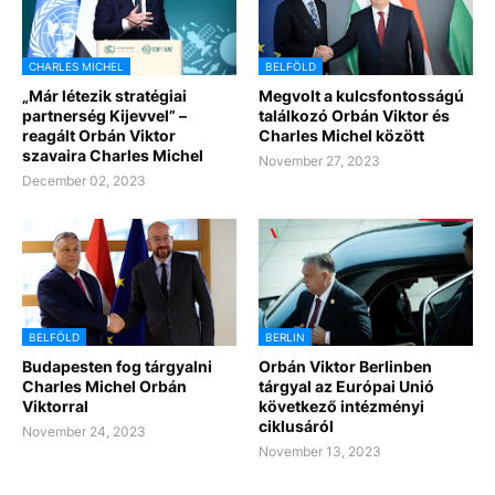
CHARLES MICHEL
BELFÖLD
„Már létezik stratégiai
Megvolt a kulcsfontosságú
partnerség Kijevvel” –
találkozó Orbán Viktor és
reagált Orbán Viktor
Charles Michel között
szavaira Charles Michel
November 27, 2023
December 02, 2023
BELFÖLD
BERLIN
Budapesten fog tárgyalni
Orbán Viktor Berlinben
Charles Michel Orbán
tárgyal az Európai Unió
Viktorral
következő intézményi
ciklusáról
November 24, 2023
November 13, 2023