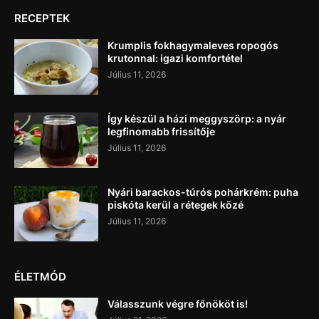
RECEPTEK
Krumplis fokhagymaleves ropogós
krutonnal: igazi komfortétel
Július 11, 2026
Így készül a házi meggyszörp: a nyár
legfinomabb frissítője
Július 11, 2026
Nyári barackos-túrós pohárkrém: puha
piskóta kerül a rétegek közé
Július 11, 2026
ÉLETMÓD
Válasszunk végre főnököt is!