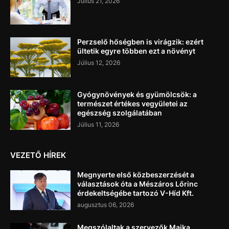
Július 21, 2026
Perzselő hőségben is virágzik: ezért
ültetik egyre többen ezt a növényt
Július 12, 2026
Gyógynövények és gyümölcsök: a
természet értékes vegyületei az
egészség szolgálatában
Július 11, 2026
VEZETŐ HÍREK
Megnyerte első közbeszerzését a
választások óta a Mészáros Lőrinc
érdekeltségébe tartozó V-Híd Kft.
augusztus 06, 2026
Megszólaltak a szervezők Majka