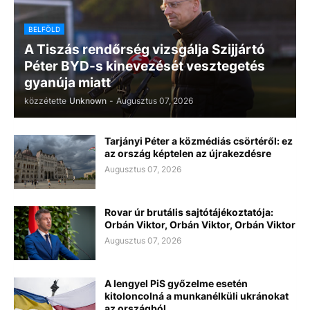
BELFÖLD
A Tiszás rendőrség vizsgálja Szijjártó
Péter BYD-s kinevezését vesztegetés
gyanúja miatt
közzétette
Unknown
-
Augusztus 07, 2026
Tarjányi Péter a közmédiás csörtéről: ez
az ország képtelen az újrakezdésre
Augusztus 07, 2026
Rovar úr brutális sajtótájékoztatója:
Orbán Viktor, Orbán Viktor, Orbán Viktor
Augusztus 07, 2026
A lengyel PiS győzelme esetén
kitoloncolná a munkanélküli ukránokat
az országból