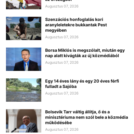
Augusztus 07, 2026
Szenzációs honfoglalás kori
aranyleletekre bukkantak Pest
megyében
Augusztus 07, 2026
Borsa Miklós is megszólalt, miután egy
nap alatt kivágták az új közmédiából
Augusztus 07, 2026
Egy 14 éves lány és egy 20 éves férfi
fulladt a Sajóba
Augusztus 07, 2026
Bolsevik Tarr váltig állítja, ő és a
minisztériuma nem szól bele a közmédia
működésébe
Augusztus 07, 2026