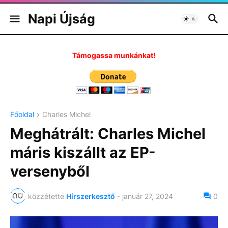
Napi Újság
Támogassa munkánkat!
Főoldal
Charles Michel
Meghátrált: Charles Michel
máris kiszállt az EP-
versenyből
közzétette
Hírszerkesztő
-
január 27, 2024
0