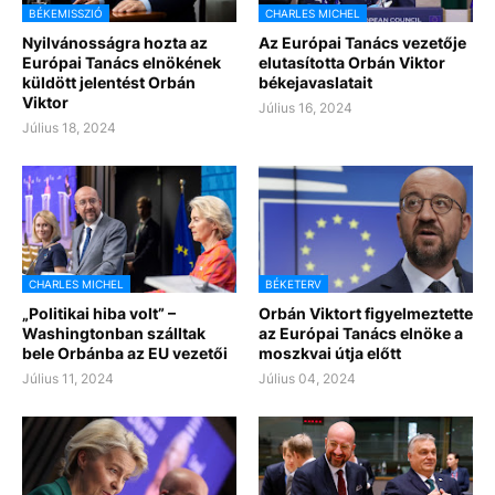
BÉKEMISSZIÓ
CHARLES MICHEL
Nyilvánosságra hozta az
Az Európai Tanács vezetője
Európai Tanács elnökének
elutasította Orbán Viktor
küldött jelentést Orbán
békejavaslatait
Viktor
Július 16, 2024
Július 18, 2024
CHARLES MICHEL
BÉKETERV
„Politikai hiba volt” –
Orbán Viktort figyelmeztette
Washingtonban szálltak
az Európai Tanács elnöke a
bele Orbánba az EU vezetői
moszkvai útja előtt
Július 11, 2024
Július 04, 2024