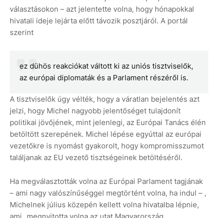
választásokon – azt jelentette volna, hogy hónapokkal
hivatali ideje lejárta előtt távozik posztjáról. A portál
szerint
ez dühös reakciókat váltott ki az uniós tisztviselők,
az európai diplomaták és a Parlament részéről is.
A tisztviselők úgy vélték, hogy a váratlan bejelentés azt
jelzi, hogy Michel nagyobb jelentőséget tulajdonít
politikai jövőjének, mint jelenlegi, az Európai Tanács élén
betöltött szerepének. Michel lépése egyúttal az európai
vezetőkre is nyomást gyakorolt, hogy kompromisszumot
találjanak az EU vezető tisztségeinek betöltéséről.
Ha megválasztották volna az Európai Parlament tagjának
– ami nagy valószínűséggel megtörtént volna, ha indul – ,
Michelnek július közepén kellett volna hivatalba lépnie,
ami „megnyitotta volna az utat Magyarország