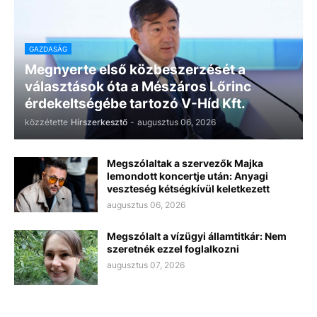
GAZDASÁG
Megnyerte első közbeszerzését a
választások óta a Mészáros Lőrinc
érdekeltségébe tartozó V-Híd Kft.
közzétette
Hírszerkesztő
-
augusztus 06, 2026
Megszólaltak a szervezők Majka
lemondott koncertje után: Anyagi
veszteség kétségkívül keletkezett
augusztus 06, 2026
Megszólalt a vízügyi államtitkár: Nem
szeretnék ezzel foglalkozni
augusztus 07, 2026