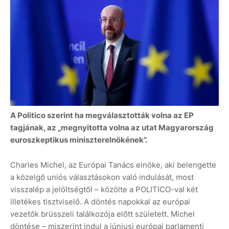
A Politico szerint ha megválasztották volna az EP
tagjának, az „megnyitotta volna az utat Magyarország
euroszkeptikus miniszterelnökének”.
Charles Michel, az Európai Tanács elnöke, aki belengette
a közelgő uniós választásokon való indulását, most
visszalép a jelöltségtől – közölte a POLITICO-val két
illetékes tisztviselő. A döntés napokkal az európai
vezetők brüsszeli találkozója előtt született. Michel
döntése – miszerint indul a júniusi európai parlamenti