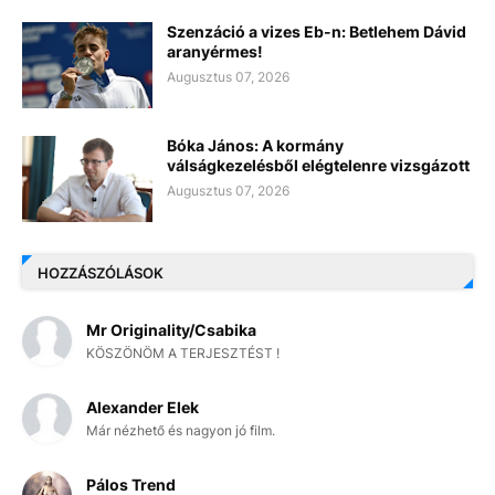
Szenzáció a vizes Eb-n: Betlehem Dávid
aranyérmes!
Augusztus 07, 2026
Bóka János: A kormány
válságkezelésből elégtelenre vizsgázott
Augusztus 07, 2026
HOZZÁSZÓLÁSOK
Mr Originality/Csabika
KÖSZÖNÖM A TERJESZTÉST !
Alexander Elek
Már nézhető és nagyon jó film.
Pálos Trend