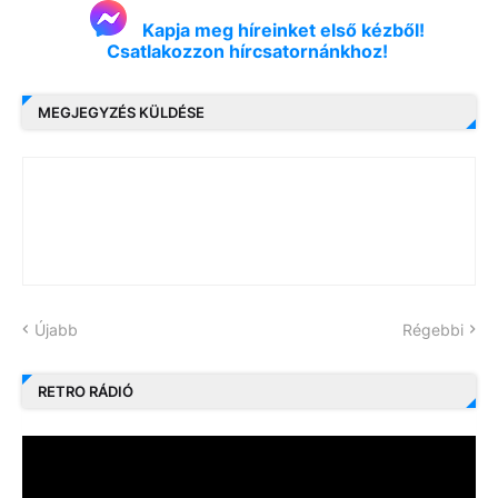
Kapja meg híreinket első kézből!
Csatlakozzon hírcsatornánkhoz!
MEGJEGYZÉS KÜLDÉSE
Újabb
Régebbi
RETRO RÁDIÓ