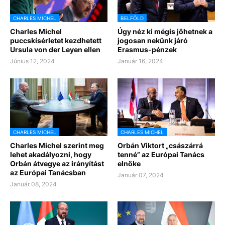
CHARLES MICHEL
BELFÖLD
Charles Michel
Úgy néz ki mégis jöhetnek a
puccskísérletet kezdhetett
jogosan nekünk járó
Ursula von der Leyen ellen
Erasmus-pénzek
Június 12, 2024
Január 16, 2024
CHARLES MICHEL
CHARLES MICHEL
Charles Michel szerint meg
Orbán Viktort „császárrá
lehet akadályozni, hogy
tenné” az Európai Tanács
Orbán átvegye az irányítást
elnöke
az Európai Tanácsban
Január 07, 2024
Január 08, 2024