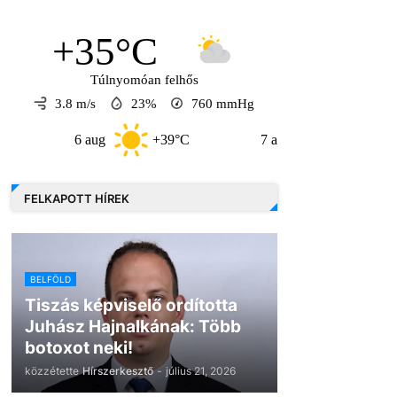
+35°C
Túlnyomóan felhős
3.8 m/s
23%
760
mmHg
6 aug
+39°C
7 aug
+33°C
8
FELKAPOTT HÍREK
BELFÖLD
Tiszás képviselő ordította
Juhász Hajnalkának: Több
botoxot neki!
közzétette
Hírszerkesztő
-
július 21, 2026