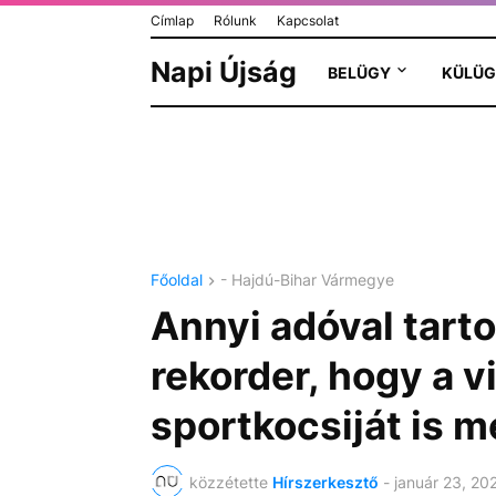
Címlap
Rólunk
Kapcsolat
Napi Újság
BELÜGY
KÜLÜG
Főoldal
- Hajdú-Bihar Vármegye
Annyi adóval tart
rekorder, hogy a v
sportkocsiját is 
közzétette
Hírszerkesztő
-
január 23, 20