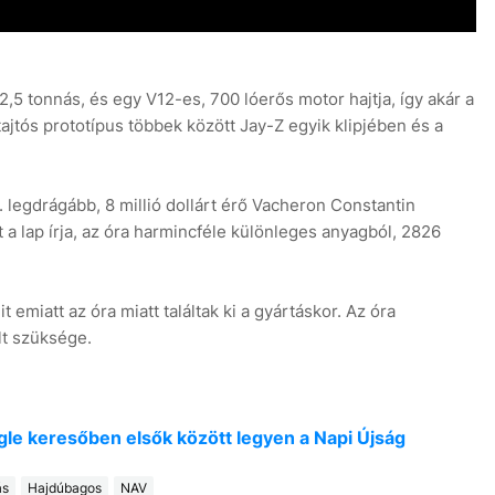
,5 tonnás, és egy V12-es, 700 lóerős motor hajtja, így akár a
ajtós prototípus többek között Jay-Z egyik klipjében és a
. legdrágább, 8 millió dollárt érő Vacheron Constantin
t a lap írja, az óra harmincféle különleges anyagból, 2826
 emiatt az óra miatt találtak ki a gyártáskor. Az óra
t szüksége.
oogle keresőben elsők között legyen a Napi Újság
ás
Hajdúbagos
NAV