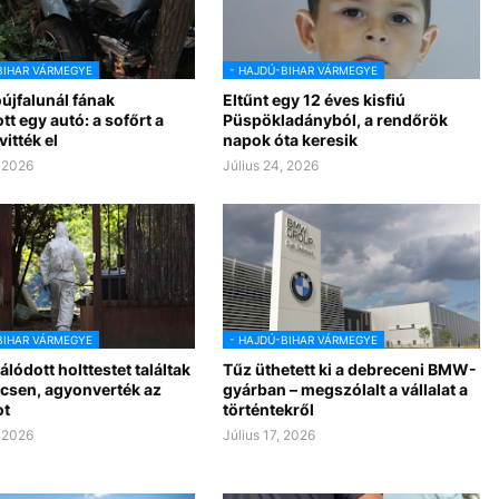
BIHAR VÁRMEGYE
- HAJDÚ-BIHAR VÁRMEGYE
újfalunál fának
Eltűnt egy 12 éves kisfiú
t egy autó: a sofőrt a
Püspökladányból, a rendőrök
itték el
napok óta keresik
, 2026
Július 24, 2026
BIHAR VÁRMEGYE
- HAJDÚ-BIHAR VÁRMEGYE
lódott holttestet találtak
Tűz üthetett ki a debreceni BMW-
csen, agyonverték az
gyárban – megszólalt a vállalat a
ot
történtekről
, 2026
Július 17, 2026