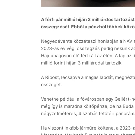
A férfi pár millió híján 3 milliárdos tartoz
összegzését. Ebből a pénzből többek között
Negyedévente közzéteszi honlapján a NAV a 
2023-as év végi összegzés pedig nekünk azér
Hajdúbagoson élő férfi áll az élén. A lap azt
millió forint híján 3 milliárddal tartozik.
A Ripost, lecsapva a magas labdát, megnézte,
összeget.
Vehetne például a fővárosban egy Gellért-he
még így is maradna költőpénze, de ha Buda h
négyzetméteres, 4 szobás tetőtéri panorámás
Ha viszont inkább járműre költene, a 2023-a