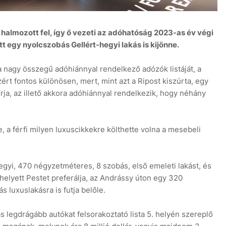
ást halmozott fel, így ő vezeti az adóhatóság 2023-as év végi
 egy nyolcszobás Gellért-hegyi lakás is kijönne.
nagy összegű adóhiánnyal rendelkező adózók listáját, a
t fontos különösen, mert, mint azt a Ripost kiszúrta, egy
 írja, az illető akkora adóhiánnyal rendelkezik, hogy néhány
 a férfi milyen luxuscikkekre költhette volna a mesebeli
gyi, 470 négyzetméteres, 8 szobás, első emeleti lakást, és
elyett Pestet preferálja, az Andrássy úton egy 320
 luxuslakásra is futja belőle.
s legdrágább autókat felsorakoztató lista 5. helyén szereplő