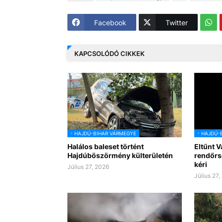
Facebook
Twitter
KAPCSOLÓDÓ CIKKEK
- HAJDÚ-BIHAR VÁRMEGYE
- HAJDÚ-
Halálos baleset történt
Eltűnt V
Hajdúböszörmény külterületén
rendőrs
kéri
Július 27, 2026
Július 27,