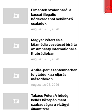
Elmentek Szalonnáról a
kassai illegális
bódévárosból beköltöző
családok
Augusztus 06, 2026
Magyar Pétert és a
közmédia vezetését bírálta
az Amnesty International a
Klubrádióban
Augusztus 06, 2026
Antifa-per: szeptemberben
folytatódik az eljárás
másodfokon
Augusztus 06, 2026
Takács Péter: A hőség
kellős közepén ment
szabadságra a vízügyi
államtitkár