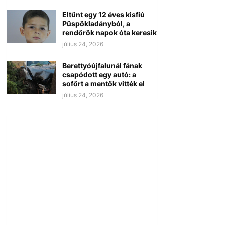
Eltűnt egy 12 éves kisfiú
Püspökladányból, a
rendőrök napok óta keresik
július 24, 2026
Berettyóújfalunál fának
csapódott egy autó: a
sofőrt a mentők vitték el
július 24, 2026