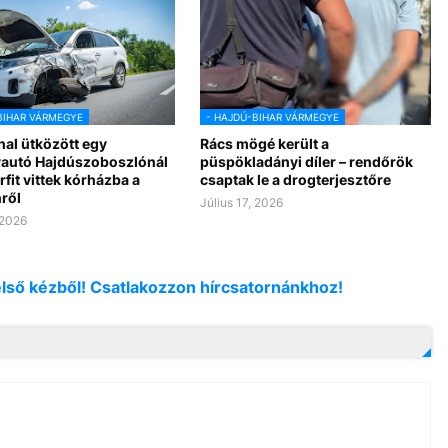
BIHAR VÁRMEGYE
- HAJDÚ-BIHAR VÁRMEGYE
al ütközött egy
Rács mögé került a
autó Hajdúszoboszlónál
püspökladányi díler – rendőrök
érfit vittek kórházba a
csaptak le a drogterjesztőre
ről
Július 17, 2026
 2026
első kézből! Csatlakozzon hírcsatornánkhoz!