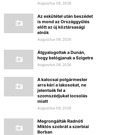
Augusztus 06, 2026
Az eskütétel után beszédet
is mond az Országgyűlés
előtt az új köztársasági
elnök
Augusztus 06, 2026
Átgyalogoltak a Dunán,
hogy belógjanak a Szigetre
Augusztus 06, 2026
A kalocsai polgármester
arra kéri a lakosokat, ne
jelentsék fel a
szomszédjukat locsolás
miatt
Augusztus 06, 2026
Megrongálták Radnóti
Miklós szobrát a szerbiai
Borban