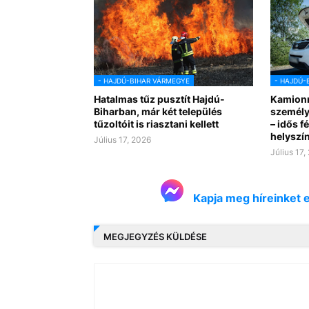
- HAJDÚ-BIHAR VÁRMEGYE
- HAJDÚ-
Hatalmas tűz pusztít Hajdú-
Kamionn
Biharban, már két település
személy
tűzoltóit is riasztani kellett
– idős f
helyszín
Július 17, 2026
Július 17,
Kapja meg híreinket 
MEGJEGYZÉS KÜLDÉSE