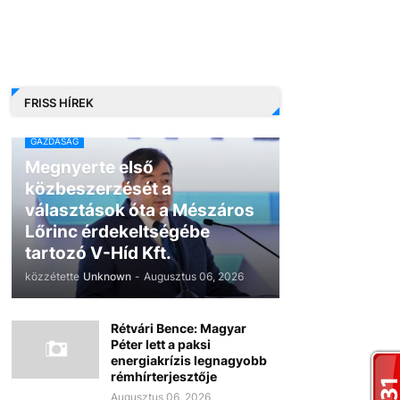
FRISS HÍREK
GAZDASÁG
Megnyerte első
közbeszerzését a
választások óta a Mészáros
Lőrinc érdekeltségébe
tartozó V-Híd Kft.
közzétette
Unknown
-
Augusztus 06, 2026
Rétvári Bence: Magyar
Péter lett a paksi
energiakrízis legnagyobb
rémhírterjesztője
Augusztus 06, 2026