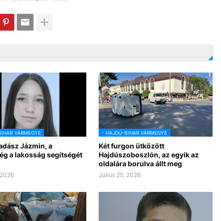
BIHAR VÁRMEGYE
- HAJDÚ-BIHAR VÁRMEGYE
adász Jázmin, a
Két furgon ütközött
ég a lakosság segítségét
Hajdúszoboszlón, az egyik az
oldalára borulva állt meg
 2026
Július 25, 2026