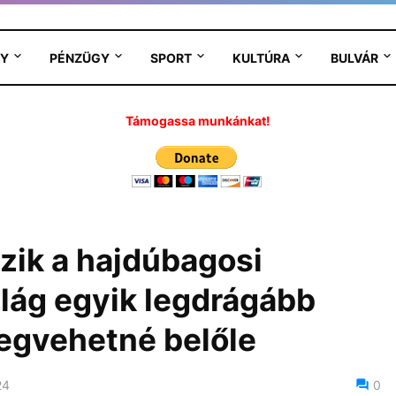
Y
PÉNZÜGY
SPORT
KULTÚRA
BULVÁR
Támogassa munkánkat!
ozik a hajdúbagosi
ilág egyik legdrágább
megvehetné belőle
24
0