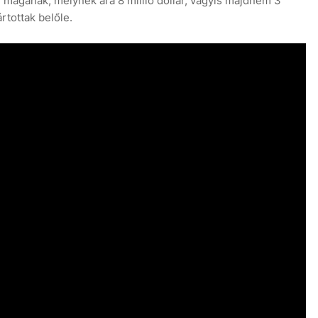
agának, melynek ára 8 millió dollár, vagyis majdnem 3
rtottak belőle.