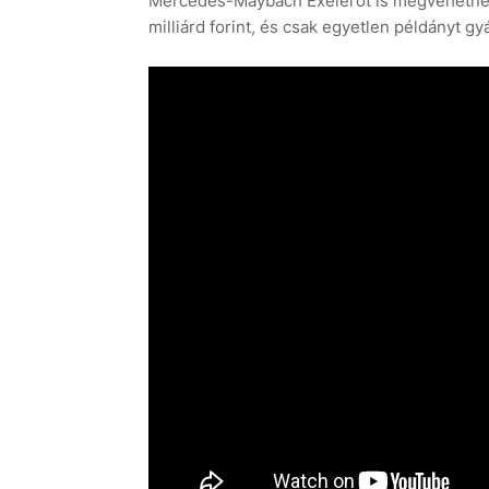
Mercedes-Maybach Exelerót is megvehetné m
milliárd forint, és csak egyetlen példányt gyá