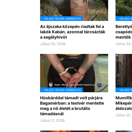
- HAJDÚ-BIHAR VÁRMEGYE
- HAJDÚ-
Az éjszaka közepén riadtak fel a
Berettyó
lakók Kabán, azonnal tárcsázták
csapódot
a segélyhívót
mentők v
Július 24, 2026
Július 24
- HAJDÚ-BIHAR VÁRMEGYE
- HAJDÚ-
Húsbárddal támadt volt párjára
Mumifiká
Bagamérban: a testvér mentette
Mikepér
meg a nő életét a brutális
áldozat
támadásnál
Július 20
Július 21, 2026