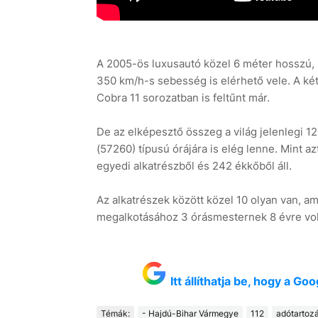
A 2005-ös luxusautó közel 6 méter hosszú, 2
350 km/h-s sebesség is elérhető vele. A két
Cobra 11 sorozatban is feltűnt már.
De az elképesztő összeg a világ jelenlegi 12
(57260) típusú órájára is elég lenne. Mint az
egyedi alkatrészből és 242 ékkőből áll.
Az alkatrészek között közel 10 olyan van, amit
megalkotásához 3 órásmesternek 8 évre vol
Itt állíthatja be, hogy a G
Témák:
- Hajdú-Bihar Vármegye
112
adótartoz