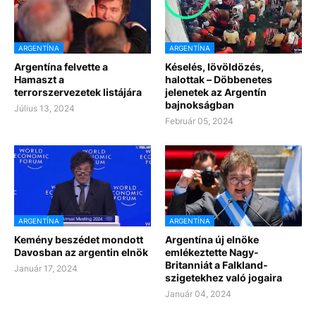
ARGENTÍNA
ARGENTÍNA
Argentína felvette a
Késelés, lövöldözés,
Hamaszt a
halottak – Döbbenetes
terrorszervezetek listájára
jelenetek az Argentín
bajnokságban
Július 13, 2024
Február 05, 2024
ARGENTÍNA
ARGENTÍNA
Kemény beszédet mondott
Argentína új elnöke
Davosban az argentin elnök
emlékeztette Nagy-
Britanniát a Falkland-
Január 17, 2024
szigetekhez való jogaira
Január 04, 2024