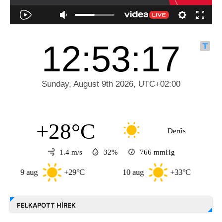
+28°C
Derűs
1.4 m/s
32%
766
mmHg
9 aug
+29°C
10 aug
+33°C
11 au
FELKAPOTT HÍREK