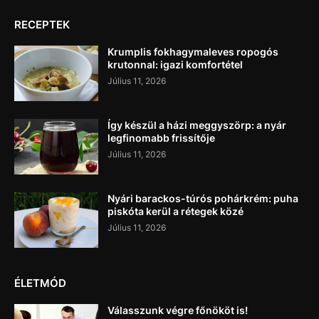
RECEPTEK
Krumplis fokhagymaleves ropogós
krutonnal: igazi komfortétel
Július 11, 2026
Így készül a házi meggyszörp: a nyár
legfinomabb frissítője
Július 11, 2026
Nyári barackos-túrós pohárkrém: puha
piskóta kerül a rétegek közé
Július 11, 2026
ÉLETMÓD
Válasszunk végre főnököt is!