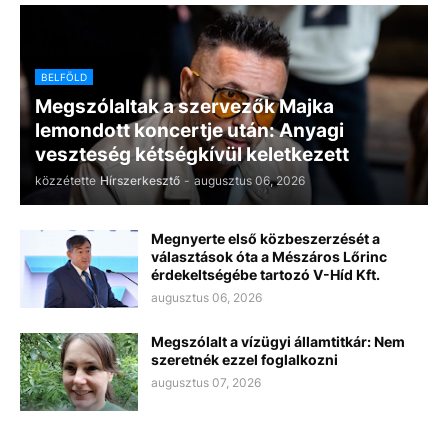
BELFÖLD
Megszólaltak a szervezők Majka
lemondott koncertje után: Anyagi
veszteség kétségkívül keletkezett
közzétette
Hírszerkesztő
-
augusztus 06, 2026
Megnyerte első közbeszerzését a
választások óta a Mészáros Lőrinc
érdekeltségébe tartozó V-Híd Kft.
augusztus 06, 2026
Megszólalt a vízügyi államtitkár: Nem
szeretnék ezzel foglalkozni
augusztus 07, 2026