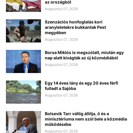
az országból
Augusztus 07, 2026
Szenzációs honfoglalás kori
aranyleletekre bukkantak Pest
megyében
Augusztus 07, 2026
Borsa Miklós is megszólalt, miután egy
nap alatt kivágták az új közmédiából
Augusztus 07, 2026
Egy 14 éves lány és egy 20 éves férfi
fulladt a Sajóba
Augusztus 07, 2026
Bolsevik Tarr váltig állítja, ő és a
minisztériuma nem szól bele a közmédia
működésébe
Augusztus 07, 2026