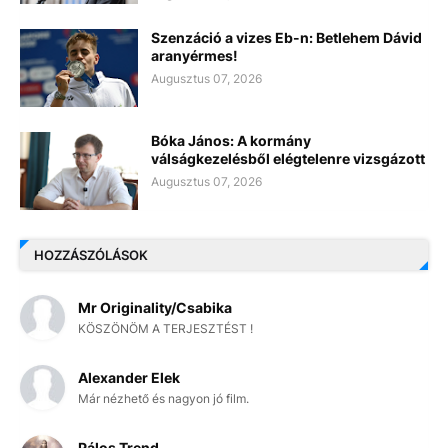
Szenzáció a vizes Eb-n: Betlehem Dávid
aranyérmes!
Augusztus 07, 2026
Bóka János: A kormány
válságkezelésből elégtelenre vizsgázott
Augusztus 07, 2026
HOZZÁSZÓLÁSOK
Mr Originality/Csabika
KÖSZÖNÖM A TERJESZTÉST !
Alexander Elek
Már nézhető és nagyon jó film.
Pálos Trend