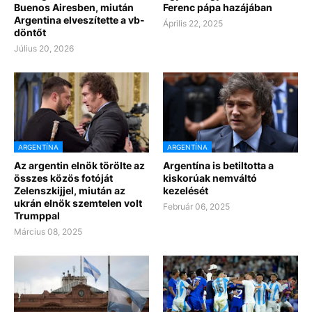
Buenos Airesben, miután
Ferenc pápa hazájában
Argentina elveszítette a vb-
Április 22, 2025
döntőt
Július 20, 2026
ARGENTÍNA
ARGENTÍNA
Az argentin elnök törölte az
Argentína is betiltotta a
összes közös fotóját
kiskorúak nemváltó
Zelenszkijjel, miután az
kezelését
ukrán elnök szemtelen volt
Február 06, 2025
Trumppal
Március 08, 2025