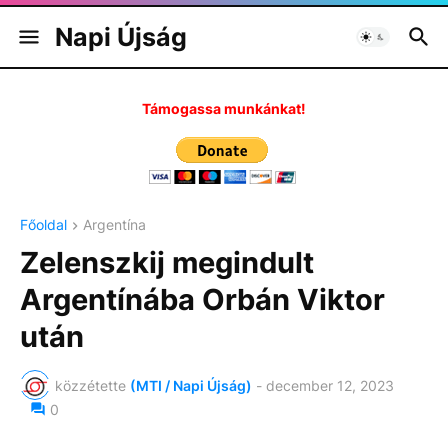
Napi Újság
Támogassa munkánkat!
Főoldal
Argentína
Zelenszkij megindult
Argentínába Orbán Viktor
után
közzétette
(MTI / Napi Újság)
-
december 12, 2023
0