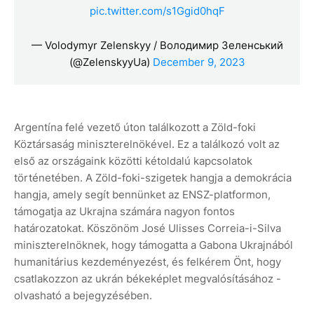
pic.twitter.com/s1Ggid0hqF
— Volodymyr Zelenskyy / Володимир Зеленський
(@ZelenskyyUa)
December 9, 2023
Argentína felé vezető úton találkozott a Zöld-foki
Köztársaság miniszterelnökével. Ez a találkozó volt az
első az országaink közötti kétoldalú kapcsolatok
történetében. A Zöld-foki-szigetek hangja a demokrácia
hangja, amely segít bennünket az ENSZ-platformon,
támogatja az Ukrajna számára nagyon fontos
határozatokat. Köszönöm José Ulisses Correia-i-Silva
miniszterelnöknek, hogy támogatta a Gabona Ukrajnából
humanitárius kezdeményezést, és felkérem Önt, hogy
csatlakozzon az ukrán békeképlet megvalósításához -
olvasható a bejegyzésében.