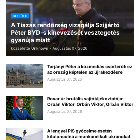
BELFÖLD
A Tiszás rendőrség vizsgálja Szijjártó
Péter BYD-s kinevezését vesztegetés
gyanúja miatt
közzétette
Unknown
-
Augusztus 07, 2026
Tarjányi Péter a közmédiás csörtéről: ez
az ország képtelen az újrakezdésre
Augusztus 07, 2026
Rovar úr brutális sajtótájékoztatója:
Orbán Viktor, Orbán Viktor, Orbán Viktor
Augusztus 07, 2026
A lengyel PiS győzelme esetén
kitoloncolná a munkanélküli ukránokat