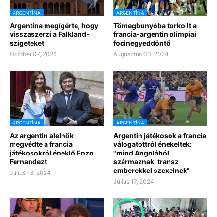
ARGENTÍNA
ARGENTÍNA
Argentína megígérte, hogy
Tömegbunyóba torkollt a
visszaszerzi a Falkland-
francia-argentin olimpiai
szigeteket
focinegyeddöntő
Október 07, 2024
Augusztus 03, 2024
ARGENTÍNA
ARGENTÍNA
Az argentin alelnök
Argentin játékosok a francia
megvédte a francia
válogatottról énekeltek:
játékosokról éneklő Enzo
"mind Angolából
Fernandezt
származnak, transz
emberekkel szexelnek"
Július 18, 2024
Július 17, 2024