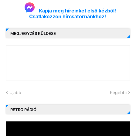
Kapja meg híreinket első kézből!
Csatlakozzon hírcsatornánkhoz!
MEGJEGYZÉS KÜLDÉSE
Újabb
Régebbi
RETRO RÁDIÓ