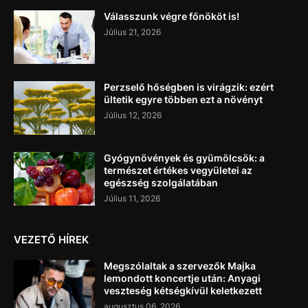
Válasszunk végre főnököt is!
Július 21, 2026
Perzselő hőségben is virágzik: ezért
ültetik egyre többen ezt a növényt
Július 12, 2026
Gyógynövények és gyümölcsök: a
természet értékes vegyületei az
egészség szolgálatában
Július 11, 2026
VEZETŐ HÍREK
Megszólaltak a szervezők Majka
lemondott koncertje után: Anyagi
veszteség kétségkívül keletkezett
augusztus 06, 2026