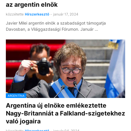
az argentin elnök
közzétette
Hírszerkesztő
-
január 17, 2024
Javier Milei argentin elnök a szabadságot támogatja
Davosban, a Világgazdasági Fórumon. Január …
ARGENTÍNA
Argentína új elnöke emlékeztette
Nagy-Britanniát a Falkland-szigetekhez
való jogaira
közzétette
Hírszerkesztő
-
január 04, 2024