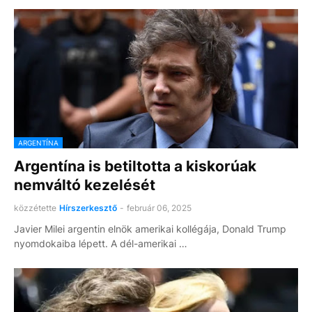
ARGENTÍNA
Argentína is betiltotta a kiskorúak
nemváltó kezelését
közzétette
Hírszerkesztő
-
február 06, 2025
Javier Milei argentin elnök amerikai kollégája, Donald Trump
nyomdokaiba lépett. A dél-amerikai …