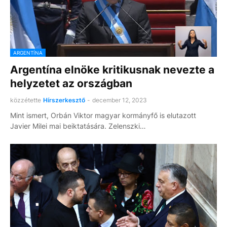
ARGENTÍNA
Argentína elnöke kritikusnak nevezte a
helyzetet az országban
közzétette
Hírszerkesztő
-
december 12, 2023
Mint ismert, Orbán Viktor magyar kormányfő is elutazott
Javier Milei mai beiktatására. Zelenszki…