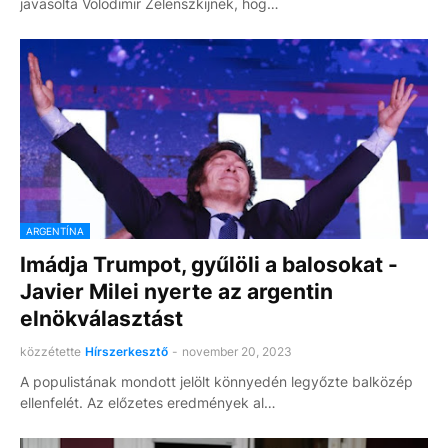
javasolta Volodimir Zelenszkijnek, hog…
ARGENTÍNA
Imádja Trumpot, gyűlöli a balosokat -
Javier Milei nyerte az argentin
elnökválasztást
közzétette
Hírszerkesztő
-
november 20, 2023
A populistának mondott jelölt könnyedén legyőzte balközép
ellenfelét. Az előzetes eredmények al…