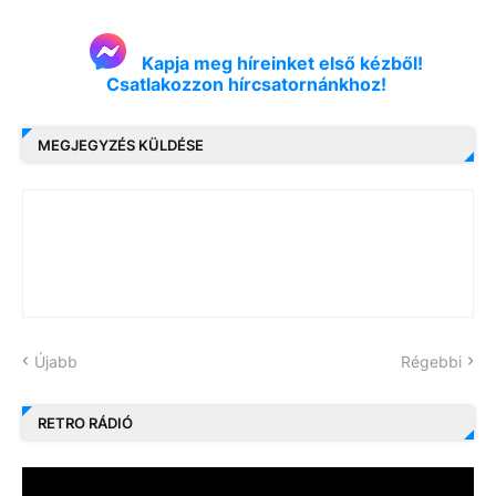
Kapja meg híreinket első kézből!
Csatlakozzon hírcsatornánkhoz!
MEGJEGYZÉS KÜLDÉSE
Újabb
Régebbi
RETRO RÁDIÓ