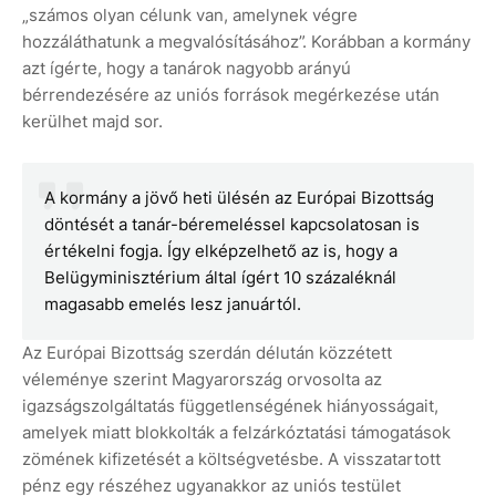
„számos olyan célunk van, amelynek végre
hozzáláthatunk a megvalósításához”. Korábban a kormány
azt ígérte, hogy a tanárok nagyobb arányú
bérrendezésére az uniós források megérkezése után
kerülhet majd sor.
A kormány a jövő heti ülésén az Európai Bizottság
döntését a tanár-béremeléssel kapcsolatosan is
értékelni fogja. Így elképzelhető az is, hogy a
Belügyminisztérium által ígért 10 százaléknál
magasabb emelés lesz januártól.
Az Európai Bizottság szerdán délután közzétett
véleménye szerint Magyarország orvosolta az
igazságszolgáltatás függetlenségének hiányosságait,
amelyek miatt blokkolták a felzárkóztatási támogatások
zömének kifizetését a költségvetésbe. A visszatartott
pénz egy részéhez ugyanakkor az uniós testület