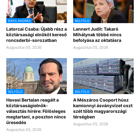
BAKA ANDRÁS
BELFÖLD
Latorcai Csaba: Újabb rész a
Lannert Judit: Takaró
köztársasági elnököt kereső
Mihálynak többé nincs
roncsderbi-sorozatban
befolyása az oktatásra
Augusztus 05, 2026
Augusztus 05, 2026
BELFÖLD
BELFÖLD
Havasi Bertalan reagált a
A Mészáros Csoport húsz
köztársaságielnök-
kamionnyi ásványvizet oszt
választás hírére: Fölösleges
szét több magyarországi
megtartani, a poszton nincs
térségben
üresedés
Augusztus 05, 2026
Augusztus 05, 2026