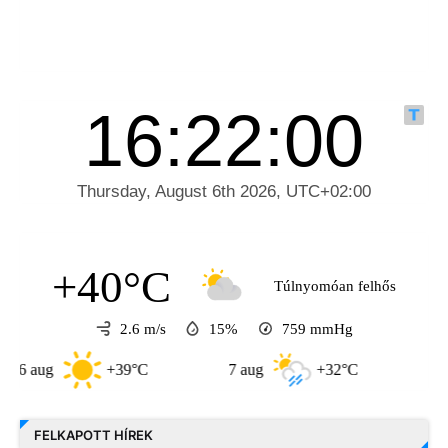
+40°C
Túlnyomóan felhős
2.6 m/s
15%
759
mmHg
g
+39°C
7 aug
+32°C
8 aug
FELKAPOTT HÍREK