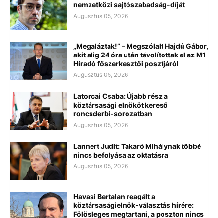
nemzetközi sajtószabadság-díját
Augusztus 05, 2026
„Megaláztak!” – Megszólalt Hajdú Gábor,
akit alig 24 óra után távolítottak el az M1
Híradó főszerkesztői posztjáról
Augusztus 05, 2026
Latorcai Csaba: Újabb rész a
köztársasági elnököt kereső
roncsderbi-sorozatban
Augusztus 05, 2026
Lannert Judit: Takaró Mihálynak többé
nincs befolyása az oktatásra
Augusztus 05, 2026
Havasi Bertalan reagált a
köztársaságielnök-választás hírére:
Fölösleges megtartani, a poszton nincs