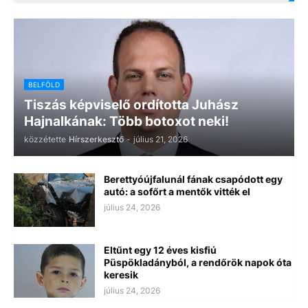
BELFÖLD
Tiszás képviselő ordította Juhász
Hajnalkának: Több botoxot neki!
közzétette
Hírszerkesztő
-
július 21, 2026
Berettyóújfalunál fának csapódott egy
autó: a sofőrt a mentők vitték el
július 24, 2026
Eltűnt egy 12 éves kisfiú
Püspökladányból, a rendőrök napok óta
keresik
július 24, 2026