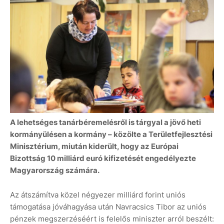
A lehetséges tanárbéremelésről is tárgyal a jövő heti
kormányülésen a kormány – közölte a Területfejlesztési
Minisztérium, miután kiderült, hogy az Európai
Bizottság 10 milliárd euró kifizetését engedélyezte
Magyarország számára.
Az átszámítva közel négyezer milliárd forint uniós
támogatása jóváhagyása után Navracsics Tibor az uniós
pénzek megszerzéséért is felelős miniszter arról beszélt: