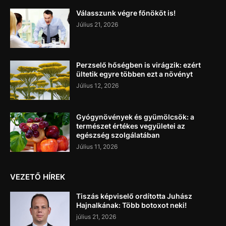
Válasszunk végre főnököt is!
Július 21, 2026
Perzselő hőségben is virágzik: ezért
ültetik egyre többen ezt a növényt
Július 12, 2026
Gyógynövények és gyümölcsök: a
természet értékes vegyületei az
egészség szolgálatában
Július 11, 2026
VEZETŐ HÍREK
Tiszás képviselő ordította Juhász
Hajnalkának: Több botoxot neki!
július 21, 2026