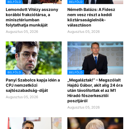
BELFÖLD
BELFÖLD
Lemondott Vitézy asszony
Németh Balázs: A Fidesz
korábbi frakciótársa, a
nem vesz részt a keddi
minisztériumban
köztársaságielnök-
folytathatja munkáját
választáson
Augusztus 05, 2026
Augusztus 05, 2026
BELFÖLD
BELFÖLD
Panyi Szabolcs kapja idén a
„Megaláztak!” – Megszólalt
CPJ nemzetközi
Hajdú Gábor, akit alig 24 óra
sajtószabadság-díját
után távolítottak el az M1
Híradó főszerkesztői
Augusztus 05, 2026
posztjáról
Augusztus 05, 2026