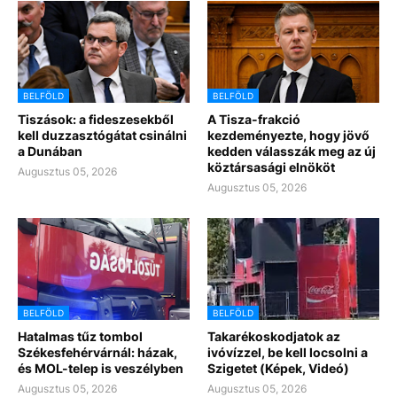
BELFÖLD
BELFÖLD
Tiszások: a fideszesekből
A Tisza-frakció
kell duzzasztógátat csinálni
kezdeményezte, hogy jövő
a Dunában
kedden válasszák meg az új
köztársasági elnököt
Augusztus 05, 2026
Augusztus 05, 2026
BELFÖLD
BELFÖLD
Hatalmas tűz tombol
Takarékoskodjatok az
Székesfehérvárnál: házak,
ivóvízzel, be kell locsolni a
és MOL-telep is veszélyben
Szigetet (Képek, Videó)
Augusztus 05, 2026
Augusztus 05, 2026