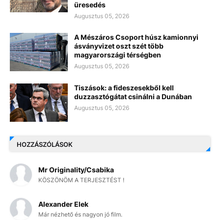
üresedés
Augusztus 05, 2026
A Mészáros Csoport húsz kamionnyi
ásványvizet oszt szét több
magyarországi térségben
Augusztus 05, 2026
Tiszások: a fideszesekből kell
duzzasztógátat csinálni a Dunában
Augusztus 05, 2026
HOZZÁSZÓLÁSOK
Mr Originality/Csabika
KÖSZÖNÖM A TERJESZTÉST !
Alexander Elek
Már nézhető és nagyon jó film.