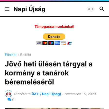
Napi Újság
Támogassa munkánkat!
Főoldal
Belföld
Jövő heti ülésén tárgyal a
kormány a tanárok
béremeléséről
közzétette
(MTI / Napi Újság)
-
december 15, 2023
0