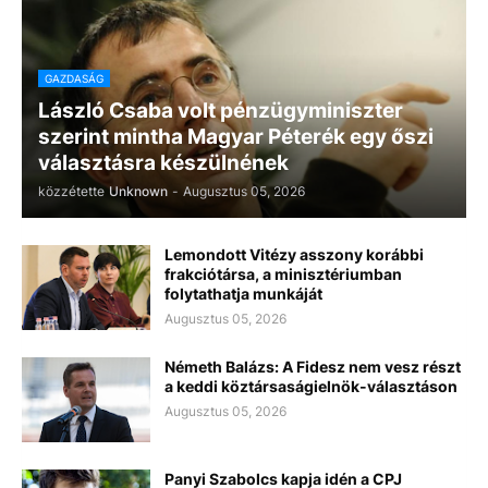
GAZDASÁG
László Csaba volt pénzügyminiszter
szerint mintha Magyar Péterék egy őszi
választásra készülnének
közzétette
Unknown
-
Augusztus 05, 2026
Lemondott Vitézy asszony korábbi
frakciótársa, a minisztériumban
folytathatja munkáját
Augusztus 05, 2026
Németh Balázs: A Fidesz nem vesz részt
a keddi köztársaságielnök-választáson
Augusztus 05, 2026
Panyi Szabolcs kapja idén a CPJ