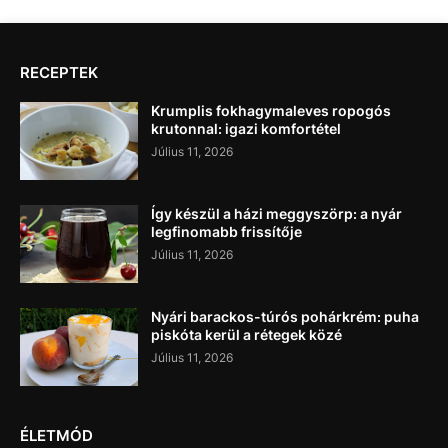
RECEPTEK
Krumplis fokhagymaleves ropogós
krutonnal: igazi komfortétel
Július 11, 2026
Így készül a házi meggyszörp: a nyár
legfinomabb frissítője
Július 11, 2026
Nyári barackos-túrós pohárkrém: puha
piskóta kerül a rétegek közé
Július 11, 2026
ÉLETMÓD