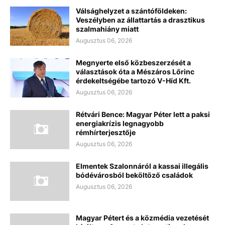
Válsághelyzet a szántóföldeken:
Veszélyben az állattartás a drasztikus
szalmahiány miatt
Augusztus 06, 2026
Megnyerte első közbeszerzését a
választások óta a Mészáros Lőrinc
érdekeltségébe tartozó V-Híd Kft.
Augusztus 06, 2026
Rétvári Bence: Magyar Péter lett a paksi
energiakrízis legnagyobb
rémhírterjesztője
Augusztus 06, 2026
Elmentek Szalonnáról a kassai illegális
bódévárosból beköltöző családok
Augusztus 06, 2026
Magyar Pétert és a közmédia vezetését