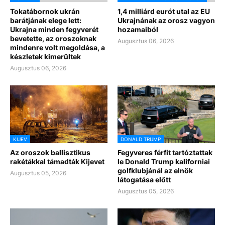
Tokatábornok ukrán
1,4 milliárd eurót utal az EU
barátjának elege lett:
Ukrajnának az orosz vagyon
Ukrajna minden fegyverét
hozamaiból
bevetette, az oroszoknak
Augusztus 06, 2026
mindenre volt megoldása, a
készletek kimerültek
Augusztus 06, 2026
KIJEV
DONALD TRUMP
Az oroszok ballisztikus
Fegyveres férfit tartóztattak
rakétákkal támadták Kijevet
le Donald Trump kaliforniai
golfklubjánál az elnök
Augusztus 05, 2026
látogatása előtt
Augusztus 05, 2026