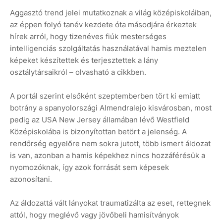
Aggasztó trend jelei mutatkoznak a világ középiskoláiban,
az éppen folyó tanév kezdete óta másodjára érkeztek
hírek arról, hogy tizenéves fiúk mesterséges
intelligenciás szolgáltatás használatával hamis meztelen
képeket készítettek és terjesztettek a lány
osztálytársaikról – olvasható a cikkben.
A portál szerint elsőként szeptemberben tört ki emiatt
botrány a spanyolországi Almendralejo kisvárosban, most
pedig az USA New Jersey államában lévő Westfield
Középiskolába is bizonyítottan betört a jelenség. A
rendőrség egyelőre nem sokra jutott, több ismert áldozat
is van, azonban a hamis képekhez nincs hozzáférésük a
nyomozóknak, így azok forrását sem képesek
azonosítani.
Az áldozattá vált lányokat traumatizálta az eset, rettegnek
attól, hogy meglévő vagy jövőbeli hamisítványok