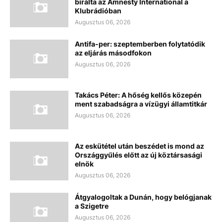
bírálta az Amnesty International a
Klubrádióban
Augusztus 06, 2026
Antifa-per: szeptemberben folytatódik
az eljárás másodfokon
Augusztus 06, 2026
Takács Péter: A hőség kellős közepén
ment szabadságra a vízügyi államtitkár
Augusztus 06, 2026
Az eskütétel után beszédet is mond az
Országgyűlés előtt az új köztársasági
elnök
Augusztus 06, 2026
Átgyalogoltak a Dunán, hogy belógjanak
a Szigetre
Augusztus 06, 2026