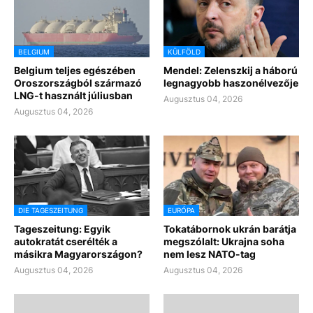
BELGIUM
KÜLFÖLD
Belgium teljes egészében
Mendel: Zelenszkij a háború
Oroszországból származó
legnagyobb haszonélvezője
LNG-t használt júliusban
Augusztus 04, 2026
Augusztus 04, 2026
DIE TAGESZEITUNG
EURÓPA
Tageszeitung: Egyik
Tokatábornok ukrán barátja
autokratát cserélték a
megszólalt: Ukrajna soha
másikra Magyarországon?
nem lesz NATO-tag
Augusztus 04, 2026
Augusztus 04, 2026