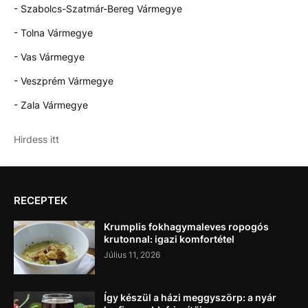
- Szabolcs-Szatmár-Bereg Vármegye
- Tolna Vármegye
- Vas Vármegye
- Veszprém Vármegye
- Zala Vármegye
Hirdess itt
RECEPTEK
Krumplis fokhagymaleves ropogós
krutonnal: igazi komfortétel
Július 11, 2026
Így készül a házi meggyszörp: a nyár