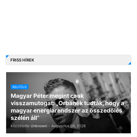
FRISS HÍREK
BELFÖLD
Magyar Péter megint csak
visszamutogat: „Orbánék tudták, hogy a
magyar energiarendszer az összedőlés
szélén áll”
közzétette
Unknown
-
Augusztus 06, 2026