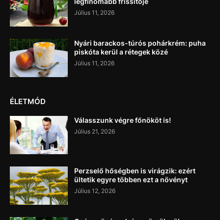
legfinomabb frissítője
Július 11, 2026
Nyári barackos-túrós pohárkrém: puha
piskóta kerül a rétegek közé
Július 11, 2026
ÉLETMÓD
Válasszunk végre főnököt is!
Július 21, 2026
Perzselő hőségben is virágzik: ezért
ültetik egyre többen ezt a növényt
Július 12, 2026