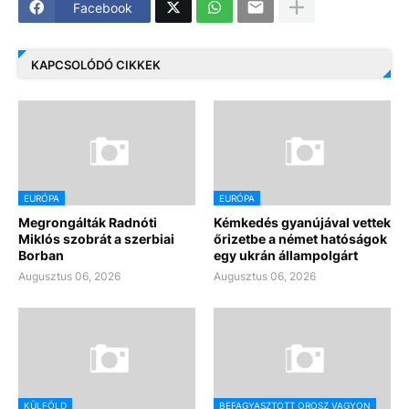
Facebook
KAPCSOLÓDÓ CIKKEK
EURÓPA
EURÓPA
Megrongálták Radnóti
Kémkedés gyanújával vettek
Miklós szobrát a szerbiai
őrizetbe a német hatóságok
Borban
egy ukrán állampolgárt
Augusztus 06, 2026
Augusztus 06, 2026
KÜLFÖLD
BEFAGYASZTOTT OROSZ VAGYON