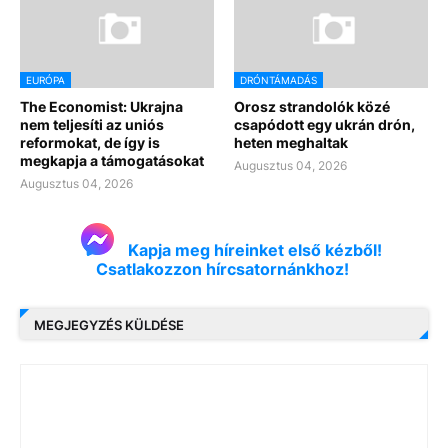
EURÓPA
DRÓNTÁMADÁS
The Economist: Ukrajna
Orosz strandolók közé
nem teljesíti az uniós
csapódott egy ukrán drón,
reformokat, de így is
heten meghaltak
megkapja a támogatásokat
Augusztus 04, 2026
Augusztus 04, 2026
Kapja meg híreinket első kézből!
Csatlakozzon hírcsatornánkhoz!
MEGJEGYZÉS KÜLDÉSE