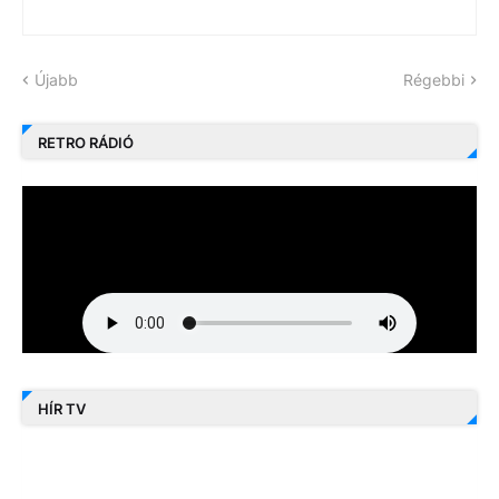
Újabb
Régebbi
RETRO RÁDIÓ
HÍR TV