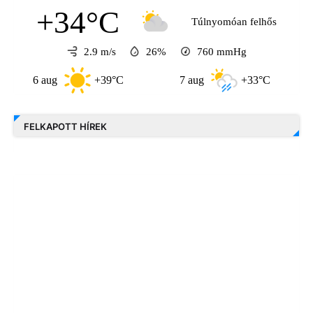
+34°C
Túlnyomóan felhős
2.9 m/s
26%
760
mmHg
6 aug
+39°C
7 aug
+33°C
8 
FELKAPOTT HÍREK