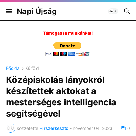
Napi Újság
Támogassa munkánkat!
Főoldal
Külföld
Középiskolás lányokról
készítettek aktokat a
mesterséges intelligencia
segítségével
közzétette
Hírszerkesztő
-
november 04, 2023
0