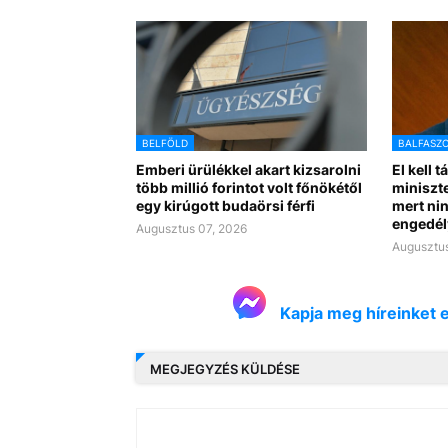
BELFÖLD
BALFASZ
Emberi ürülékkel akart kizsarolni
El kell t
több millió forintot volt főnökétől
miniszte
egy kirúgott budaörsi férfi
mert nin
engedél
Augusztus 07, 2026
Augusztus
Kapja meg híreinket 
MEGJEGYZÉS KÜLDÉSE