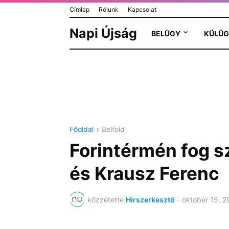
Címlap
Rólunk
Kapcsolat
Napi Újság
BELÜGY
KÜLÜG
Főoldal
Belföld
Forintérmén fog sz
és Krausz Ferenc
közzétette
Hírszerkesztő
-
október 15, 2