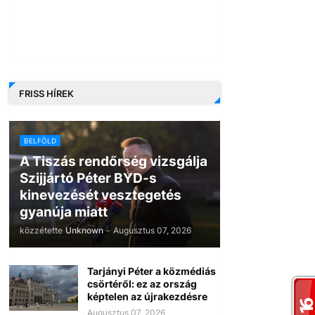
FRISS HÍREK
BELFÖLD
A Tiszás rendőrség vizsgálja
Szijjártó Péter BYD-s
kinevezését vesztegetés
gyanúja miatt
közzétette
Unknown
-
Augusztus 07, 2026
Tarjányi Péter a közmédiás
csörtéről: ez az ország
képtelen az újrakezdésre
Augusztus 07, 2026