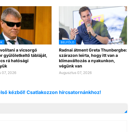
OK
BELFÖLD
ávolítani a vicsorgó
Radnai átment Greta Thunbergbe:
r gyülöletkeltő tábláját,
szárazon leírta, hogy itt van a
cs rá hatósági
klímaváltozás a nyakunkon,
yük
végünk van
 07, 2026
Augusztus 07, 2026
első kézből! Csatlakozzon hírcsatornánkhoz!