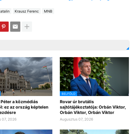
atalin
Krausz Ferenc
MNB
BELFÖLD
 Péter a közmédiás
Rovar úr brutális
l: ez az ország képtelen
sajtótájékoztatója: Orbán Viktor,
kezdésre
Orbán Viktor, Orbán Viktor
 07, 2026
Augusztus 07, 2026