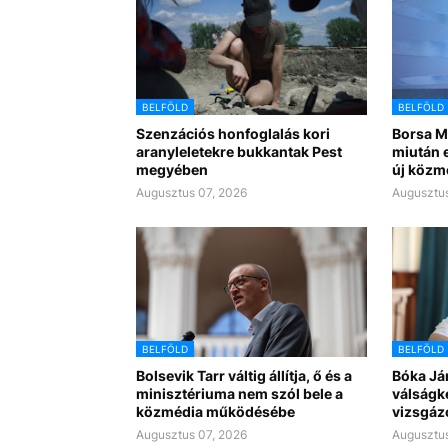
BELFÖLD
BELFÖLD
Szenzációs honfoglalás kori
Borsa Mi
aranyleletekre bukkantak Pest
miután e
megyében
új közm
Augusztus 07, 2026
Augusztus
BELFÖLD
BELFÖLD
Bolsevik Tarr váltig állítja, ő és a
Bóka Já
minisztériuma nem szól bele a
válságk
közmédia működésébe
vizsgáz
Augusztus 07, 2026
Augusztus