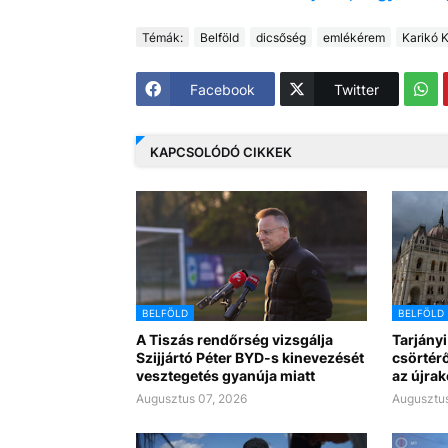
Témák:
Belföld
dicsőség
emlékérem
Karikó K
Facebook
Twitter
KAPCSOLÓDÓ CIKKEK
BELFÖLD
BELFÖLD
A Tiszás rendőrség vizsgálja
Tarjányi
Szijjártó Péter BYD-s kinevezését
csörtérő
vesztegetés gyanúja miatt
az újra
Augusztus 07, 2026
Augusztus