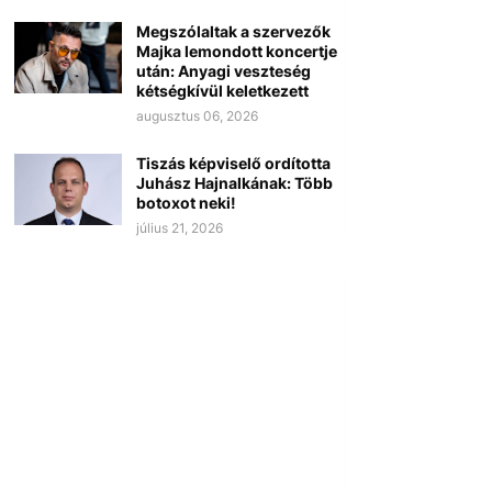
Megszólaltak a szervezők
Majka lemondott koncertje
után: Anyagi veszteség
kétségkívül keletkezett
augusztus 06, 2026
Tiszás képviselő ordította
Juhász Hajnalkának: Több
botoxot neki!
július 21, 2026