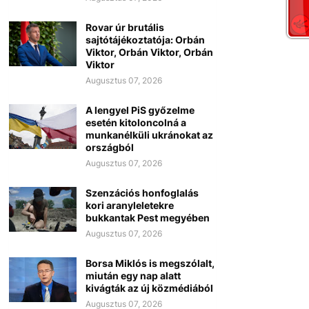
Rovar úr brutális
sajtótájékoztatója: Orbán
Viktor, Orbán Viktor, Orbán
Viktor
Augusztus 07, 2026
A lengyel PiS győzelme
esetén kitoloncolná a
munkanélküli ukránokat az
országból
Augusztus 07, 2026
Szenzációs honfoglalás
kori aranyleletekre
bukkantak Pest megyében
Augusztus 07, 2026
Borsa Miklós is megszólalt,
miután egy nap alatt
kivágták az új közmédiából
Augusztus 07, 2026