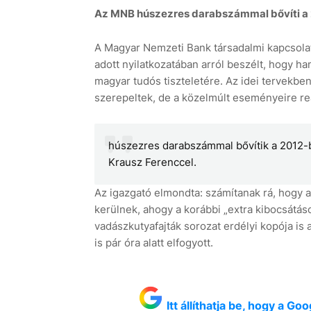
Az MNB húszezres darabszámmal bővíti a 2
A Magyar Nemzeti Bank társadalmi kapcsolato
adott nyilatkozatában arról beszélt, hogy h
magyar tudós tiszteletére. Az idei tervekbe
szerepeltek, de a közelmúlt eseményeire re
húszezres darabszámmal bővítik a 2012-be
Krausz Ferenccel.
Az igazgató elmondta: számítanak rá, hogy a
kerülnek, ahogy a korábbi „extra kibocsátáso
vadászkutyafajták sorozat erdélyi kopója is
is pár óra alatt elfogyott.
Itt állíthatja be, hogy a G