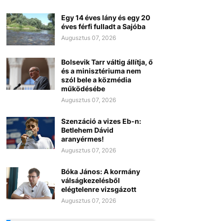
Egy 14 éves lány és egy 20
éves férfi fulladt a Sajóba
Augusztus 07, 2026
Bolsevik Tarr váltig állítja, ő
és a minisztériuma nem
szól bele a közmédia
működésébe
Augusztus 07, 2026
Szenzáció a vizes Eb-n:
Betlehem Dávid
aranyérmes!
Augusztus 07, 2026
Bóka János: A kormány
válságkezelésből
elégtelenre vizsgázott
Augusztus 07, 2026