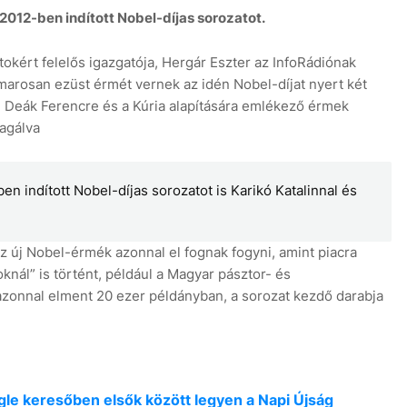
012-ben indított Nobel-díjas sorozatot.
kért felelős igazgatója, Hergár Eszter az InfoRádiónak
amarosan ezüst érmét vernek az idén Nobel-díjat nyert két
n Deák Ferencre és a Kúria alapítására emlékező érmek
agálva
n indított Nobel-díjas sorozatot is Karikó Katalinnal és
z új Nobel-érmék azonnal el fognak fogyni, amint piacra
knál” is történt, például a Magyar pásztor- és
 azonnal elment 20 ezer példányban, a sorozat kezdő darabja
oogle keresőben elsők között legyen a Napi Újság