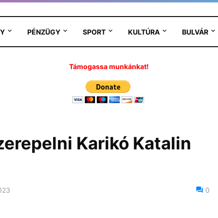
Y
PÉNZÜGY
SPORT
KULTÚRA
BULVÁR
Támogassa munkánkat!
erepelni Karikó Katalin
023
0