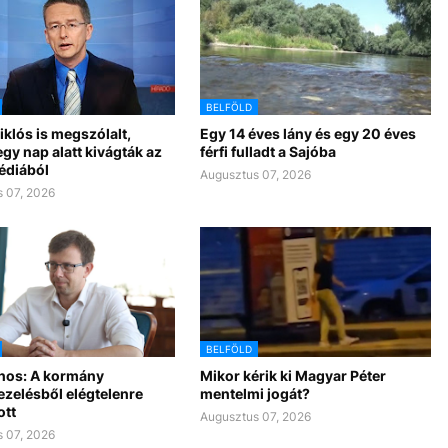
BELFÖLD
klós is megszólalt,
Egy 14 éves lány és egy 20 éves
gy nap alatt kivágták az
férfi fulladt a Sajóba
édiából
Augusztus 07, 2026
 07, 2026
BELFÖLD
nos: A kormány
Mikor kérik ki Magyar Péter
ezelésből elégtelenre
mentelmi jogát?
ott
Augusztus 07, 2026
 07, 2026