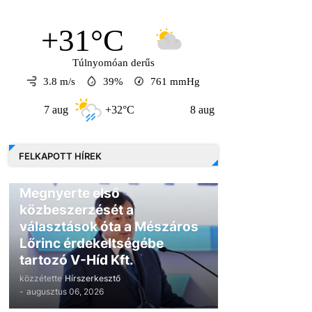
+31°C
Túlnyomóan derűs
3.8 m/s
39%
761
mmHg
7 aug
+32°C
8 aug
+30°C
9 au
FELKAPOTT HÍREK
GAZDASÁG
Megnyerte első
közbeszerzését a
választások óta a Mészáros
Lőrinc érdekeltségébe
tartozó V-Híd Kft.
közzétette
Hírszerkesztő
-
augusztus 06, 2026