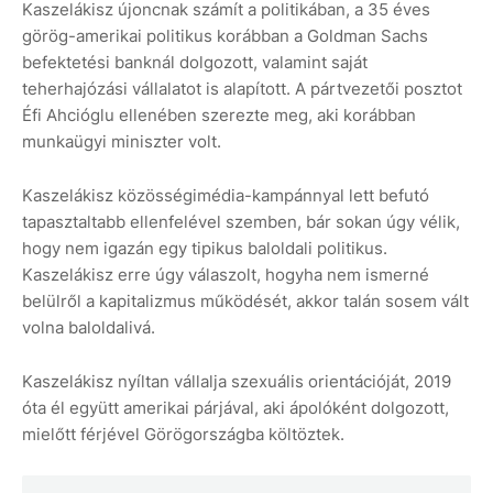
Kaszelákisz újoncnak számít a politikában, a 35 éves
görög-amerikai politikus korábban a Goldman Sachs
befektetési banknál dolgozott, valamint saját
teherhajózási vállalatot is alapított. A pártvezetői posztot
Éfi Ahcióglu ellenében szerezte meg, aki korábban
munkaügyi miniszter volt.
Kaszelákisz közösségimédia-kampánnyal lett befutó
tapasztaltabb ellenfelével szemben, bár sokan úgy vélik,
hogy nem igazán egy tipikus baloldali politikus.
Kaszelákisz erre úgy válaszolt, hogyha nem ismerné
belülről a kapitalizmus működését, akkor talán sosem vált
volna baloldalivá.
Kaszelákisz nyíltan vállalja szexuális orientációját, 2019
óta él együtt amerikai párjával, aki ápolóként dolgozott,
mielőtt férjével Görögországba költöztek.