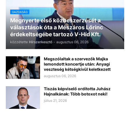
GAZDASÁG
Megnyerte első közbeszerzését a
választások óta a Mészáros Lőrinc
érdekeltségébe tartozó V-Híd Kft.
közzétette
Hírszerkesztő
-
augusztus 06, 2026
Megszólaltak a szervezők Majka
lemondott koncertje után: Anyagi
veszteség kétségkívül keletkezett
augusztus 06, 2026
Tiszás képviselő ordította Juhász
Hajnalkának: Több botoxot neki!
július 21, 2026