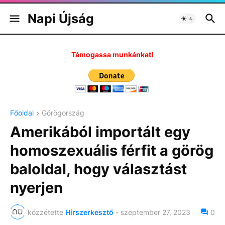
Napi Újság
Támogassa munkánkat!
Főoldal
Görögország
Amerikából importált egy
homoszexuális férfit a görög
baloldal, hogy választást
nyerjen
közzétette
Hírszerkesztő
-
szeptember 27, 2023
0