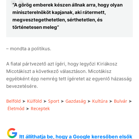
“A görög emberek készen állnak arra, hogy olyan
miniszterelnököt kapjanak, aki rátermett,
megvesztegethetetlen, sérthetetlen, és
történetesen meleg”
– mondta a politikus.
A fiatal pártvezető azt ígéri, hogy legyőzi Kiriákosz
Micotákiszt a következő választáson. Micotákisz
egyébként épp nemrég tett ígéretet az egyenlő házasság
bevezetésére.
Belföld
Külföld
Sport
Gazdaság
Kultúra
Bulvár
➤
➤
➤
➤
➤
➤
Életmód
Receptek
➤
Itt állíthatja be, hogy a Google keresőben elsők