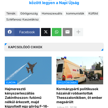
között legyen a Napi Újság
Témák:
Görögország
Homoszexuális
kommunisták
Külföld
Sztéfanosz Kaszelákisz
Facebook
KAPCSOLÓDÓ CIKKEK
EURÓPA
GYÚJTÓBOMBA
Hajmeresztő
Kormánypárti politikusok
kényszerleszállás
házainál robbantottak
Zakinthoszon: futómű
Thesszalonikiben, öt ember
nélkül érkezett, majd
megsérült
kigyulladt egy görög F–16-
Július 01, 2026