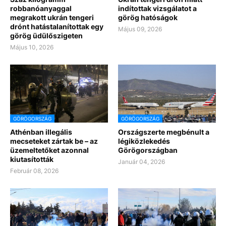
robbanóanyaggal
indítottak vizsgálatot a
megrakott ukrán tengeri
görög hatóságok
drónt hatástalanítottak egy
Május 09, 2026
görög üdülőszigeten
Május 10, 2026
GÖRÖGORSZÁG
GÖRÖGORSZÁG
Athénban illegális
Országszerte megbénult a
mecseteket zártak be – az
légiközlekedés
üzemeltetőket azonnal
Görögországban
kiutasították
Január 04, 2026
Február 08, 2026