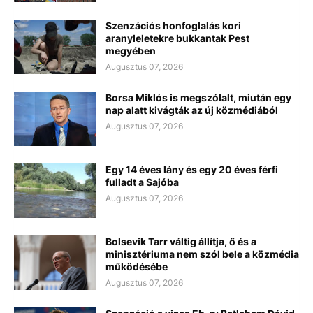
Szenzációs honfoglalás kori
aranyleletekre bukkantak Pest
megyében
Augusztus 07, 2026
Borsa Miklós is megszólalt, miután egy
nap alatt kivágták az új közmédiából
Augusztus 07, 2026
Egy 14 éves lány és egy 20 éves férfi
fulladt a Sajóba
Augusztus 07, 2026
Bolsevik Tarr váltig állítja, ő és a
minisztériuma nem szól bele a közmédia
működésébe
Augusztus 07, 2026