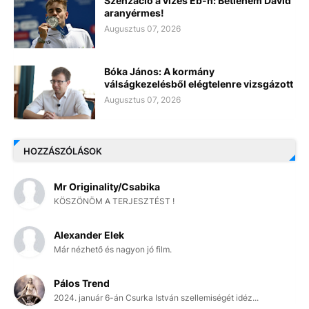
Szenzáció a vizes Eb-n: Betlehem Dávid
aranyérmes!
Augusztus 07, 2026
Bóka János: A kormány
válságkezelésből elégtelenre vizsgázott
Augusztus 07, 2026
HOZZÁSZÓLÁSOK
Mr Originality/Csabika
KÖSZÖNÖM A TERJESZTÉST !
Alexander Elek
Már nézhető és nagyon jó film.
Pálos Trend
2024. január 6-án Csurka István szellemiségét idéz...