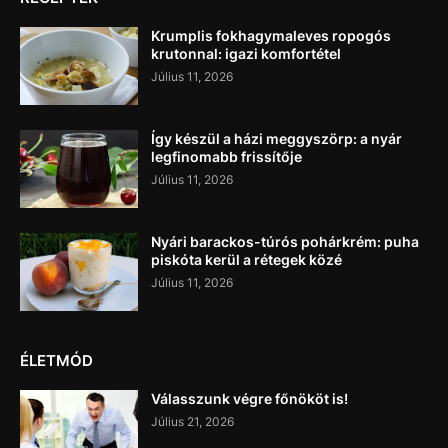
Krumplis fokhagymaleves ropogós
krutonnal: igazi komfortétel
Július 11, 2026
Így készül a házi meggyszörp: a nyár
legfinomabb frissítője
Július 11, 2026
Nyári barackos-túrós pohárkrém: puha
piskóta kerül a rétegek közé
Július 11, 2026
ÉLETMÓD
Válasszunk végre főnököt is!
Július 21, 2026