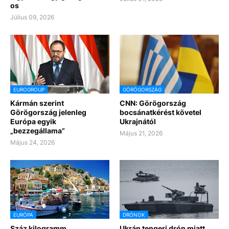
os
Július 09, 2026
EUROGROUP
GÖRÖGORSZÁG
Kármán szerint
CNN: Görögország
Görögország jelenleg
bocsánatkérést követel
Európa egyik
Ukrajnától
„bezzegállama”
Május 21, 2026
Május 24, 2026
EURÓPA
DRÓNOK
Száz kilogramm
Ukrán tengeri drón miatt