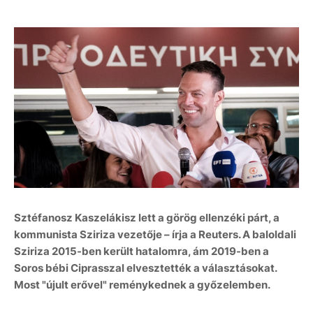
Sztéfanosz Kaszelákisz lett a görög ellenzéki párt, a
kommunista Sziriza vezetője – írja a Reuters. A baloldali
Sziriza 2015-ben került hatalomra, ám 2019-ben a
Soros bébi Ciprasszal elvesztették a választásokat.
Most "újult erővel" reménykednek a győzelemben.