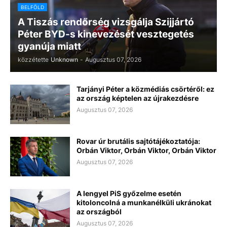
BELFÖLD
A Tiszás rendőrség vizsgálja Szijjártó
Péter BYD-s kinevezését vesztegetés
gyanúja miatt
közzétette
Unknown
-
Augusztus 07, 2026
Tarjányi Péter a közmédiás csörtéről: ez
az ország képtelen az újrakezdésre
Augusztus 07, 2026
Rovar úr brutális sajtótájékoztatója:
Orbán Viktor, Orbán Viktor, Orbán Viktor
Augusztus 07, 2026
A lengyel PiS győzelme esetén
kitoloncolná a munkanélküli ukránokat
az országból
Augusztus 07, 2026