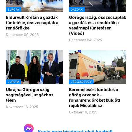
EURÓPA
GAZDÁK
Eldurvult Krétán a gazdák
Görögország: összecsaptak
tüntetése, összecsaptak a
a gazdák és a rendőrök a
rendőrökkel
vasárnapi tüntetésen
(Videó)
December 09, 2025
December 04, 2025
EURÓPA
EGÉSZSÉGÜGY
Ukrajna Görögország
Béremelésért tüntettek a
segítségével jut gázhoz
görög orvosok -
télen
rohamrendőröket küldött
rájuk Micotákisz
November 18, 2025
Október 16, 2025
Kapja meg híreinket első kézből!