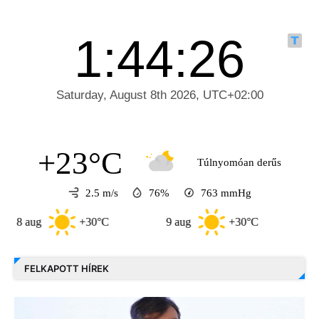
+23°C
Túlnyomóan derűs
2.5 m/s
76%
763
mmHg
ug
+30°C
9 aug
+30°C
10 aug
FELKAPOTT HÍREK