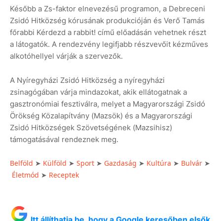
Később a Zs-faktor elnevezésű programon, a Debreceni
Zsidó Hitközség kórusának produkcióján és Verő Tamás
főrabbi Kérdezd a rabbit! című előadásán vehetnek részt
a látogatók. A rendezvény legifjabb részvevőit kézműves
alkotóhellyel várják a szervezők.
A Nyíregyházi Zsidó Hitközség a nyíregyházi
zsinagógában várja mindazokat, akik ellátogatnak a
gasztronómiai fesztiválra, melyet a Magyarországi Zsidó
Örökség Közalapítvány (Mazsök) és a Magyarországi
Zsidó Hitközségek Szövetségének (Mazsihisz)
támogatásával rendeznek meg.
Belföld
Külföld
Sport
Gazdaság
Kultúra
Bulvár
➤
➤
➤
➤
➤
➤
Életmód
Receptek
➤
Itt állíthatja be, hogy a Google keresőben elsők