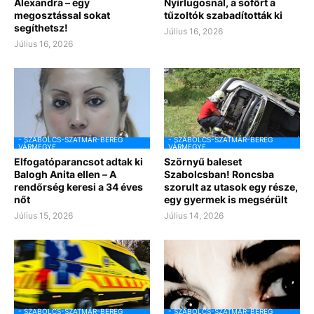
Alexandra – egy
Nyírlugosnál, a sofőrt a
megosztással sokat
tűzoltók szabadították ki
segíthetsz!
Július 16, 2026
Július 16, 2026
- SZABOLCS-SZATMÁR-BEREG
- SZABOLCS-SZATMÁR-BEREG
VÁRMEGYE
VÁRMEGYE
Elfogatóparancsot adtak ki
Szörnyű baleset
Balogh Anita ellen – A
Szabolcsban! Roncsba
rendőrség keresi a 34 éves
szorult az utasok egy része,
nőt
egy gyermek is megsérült
Július 15, 2026
Július 14, 2026
- SZABOLCS-SZATMÁR-BEREG
- SZABOLCS-SZATMÁR-BEREG