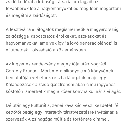
zsidó kultúrát a többségi társadalom tagjaihoz,
továbbörökítse a hagyományokat és "segítsen megérteni
és megélni a zsidóságot".
A fesztiválra ellátogatók megismerhetik a magyarországi
zsidósággal kapcsolatos értékeket, szokásokat és
hagyományokat, amelyek így "a jövő generációjához" is
eljuthatnak - olvasható a közleményben.
Az ingyenes rendezvény megnyitója után Nógrádi
Gergely Brunar - Mortinfern alkonya című könyvének
bemutatóján vehetnek részt a látogatók, majd egy
Kalandozások a zsidó gasztronómiában című ingyenes
kóstolón ismerhetik meg a kóser konyha kulináris világát.
Délután egy kulturális, zenei kavalkád veszi kezdetét, fél
kettőtől pedig egy interaktív tárlatvezetésre invitálnak a
szervezők A zsinagóga múltja és története címmel.