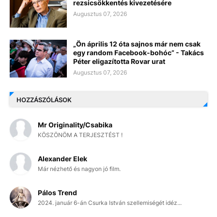
rezsicsökkentés kivezetésére
Augusztus 07, 2026
„Ön április 12 óta sajnos már nem csak
egy random Facebook-bohóc” - Takács
Péter eligazította Rovar urat
Augusztus 07, 2026
HOZZÁSZÓLÁSOK
Mr Originality/Csabika
KÖSZÖNÖM A TERJESZTÉST !
Alexander Elek
Már nézhető és nagyon jó film.
Pálos Trend
2024. január 6-án Csurka István szellemiségét idéz...