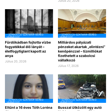
Július 20, 2026
- SZABOLCS-SZATMÁR-BEREG
- SZABOLCS-SZATMÁR-BEREG
VÁRMEGYE
VÁRMEGYE
Fürdőkádban fojtotta vízbe
Milliárdos pályázati
fogyatékkal élő lányát –
pénzeket akartak „elintézni”
életfogytiglant kapott az
kenőpénzzel – tízmilliókat
anya
fizethetett a szabolcsi
vállalkozó
Július 20, 2026
Július 17, 2026
- SZABOLCS-SZATMÁR-BEREG
- SZABOLCS-SZATMÁR-BEREG
VÁRMEGYE
VÁRMEGYE
Eltűnt a 16 éves Tóth Loréna
Busszal ütközött egy autó