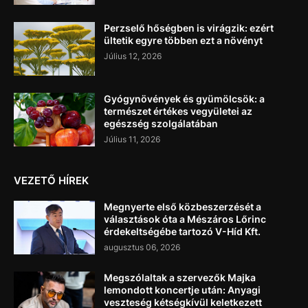
Perzselő hőségben is virágzik: ezért
ültetik egyre többen ezt a növényt
Július 12, 2026
Gyógynövények és gyümölcsök: a
természet értékes vegyületei az
egészség szolgálatában
Július 11, 2026
VEZETŐ HÍREK
Megnyerte első közbeszerzését a
választások óta a Mészáros Lőrinc
érdekeltségébe tartozó V-Híd Kft.
augusztus 06, 2026
Megszólaltak a szervezők Majka
lemondott koncertje után: Anyagi
veszteség kétségkívül keletkezett