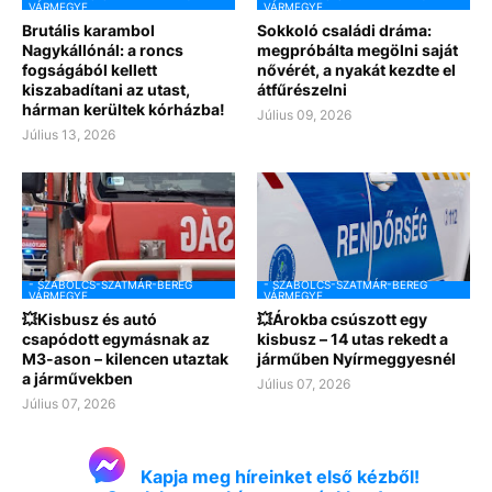
VÁRMEGYE
VÁRMEGYE
Brutális karambol
Sokkoló családi dráma:
Nagykállónál: a roncs
megpróbálta megölni saját
fogságából kellett
nővérét, a nyakát kezdte el
kiszabadítani az utast,
átfűrészelni
hárman kerültek kórházba!
Július 09, 2026
Július 13, 2026
- SZABOLCS-SZATMÁR-BEREG
- SZABOLCS-SZATMÁR-BEREG
VÁRMEGYE
VÁRMEGYE
💥Kisbusz és autó
💥Árokba csúszott egy
csapódott egymásnak az
kisbusz – 14 utas rekedt a
M3-ason – kilencen utaztak
járműben Nyírmeggyesnél
a járművekben
Július 07, 2026
Július 07, 2026
Kapja meg híreinket első kézből!