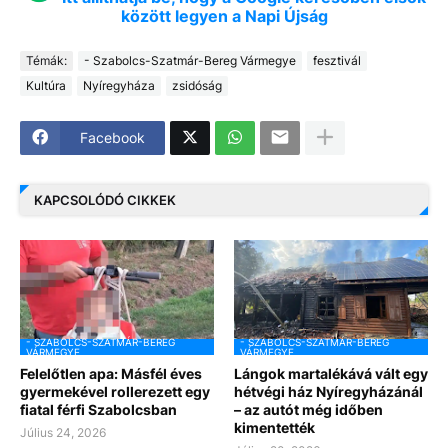
között legyen a Napi Újság
Témák:
- Szabolcs-Szatmár-Bereg Vármegye
fesztivál
Kultúra
Nyíregyháza
zsidóság
Facebook
KAPCSOLÓDÓ CIKKEK
- SZABOLCS-SZATMÁR-BEREG
- SZABOLCS-SZATMÁR-BEREG
VÁRMEGYE
VÁRMEGYE
Felelőtlen apa: Másfél éves
Lángok martalékává vált egy
gyermekével rollerezett egy
hétvégi ház Nyíregyházánál
fiatal férfi Szabolcsban
– az autót még időben
kimentették
Július 24, 2026