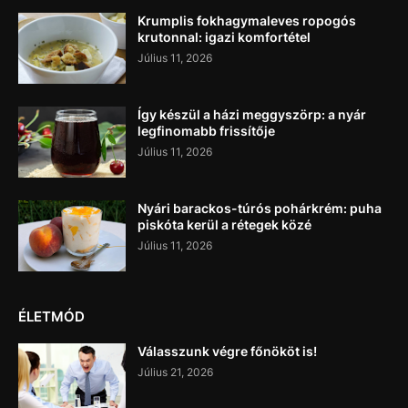
Krumplis fokhagymaleves ropogós
krutonnal: igazi komfortétel
Július 11, 2026
Így készül a házi meggyszörp: a nyár
legfinomabb frissítője
Július 11, 2026
Nyári barackos-túrós pohárkrém: puha
piskóta kerül a rétegek közé
Július 11, 2026
ÉLETMÓD
Válasszunk végre főnököt is!
Július 21, 2026