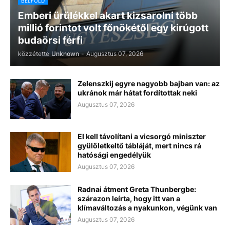
BELFÖLD
Emberi ürülékkel akart kizsarolni több
millió forintot volt főnökétől egy kirúgott
budaörsi férfi
közzétette
Unknown
-
Augusztus 07, 2026
Zelenszkij egyre nagyobb bajban van: az
ukránok már hátat fordítottak neki
Augusztus 07, 2026
El kell távolítani a vicsorgó miniszter
gyülöletkeltő tábláját, mert nincs rá
hatósági engedélyük
Augusztus 07, 2026
Radnai átment Greta Thunbergbe:
szárazon leírta, hogy itt van a
klímaváltozás a nyakunkon, végünk van
Augusztus 07, 2026