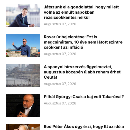
Játszunk el a gondolattal, hogy mi lett
volna az elmúlt napokban
rezsicsökkentés nélkül
Augusztus 07, 2026
Rovar úr bejelentése: Ezt is
megcsináltam, 10 éve nem látott szintre
csökkent az infláció
Augusztus 07, 2026
A spanyol hírszerzés figyelmeztet,
augusztus közepén újabb roham érheti
Ceutát
Augusztus 07, 2026
Pilhál György: Csak a baj volt Takaróval?
Augusztus 07, 2026
Bod Péter Ákos úgy érzi, hogy Itt az idő a