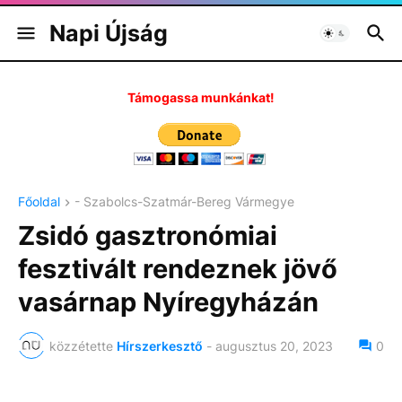
Napi Újság
Támogassa munkánkat!
Főoldal
- Szabolcs-Szatmár-Bereg Vármegye
Zsidó gasztronómiai
fesztivált rendeznek jövő
vasárnap Nyíregyházán
közzétette
Hírszerkesztő
-
augusztus 20, 2023
0