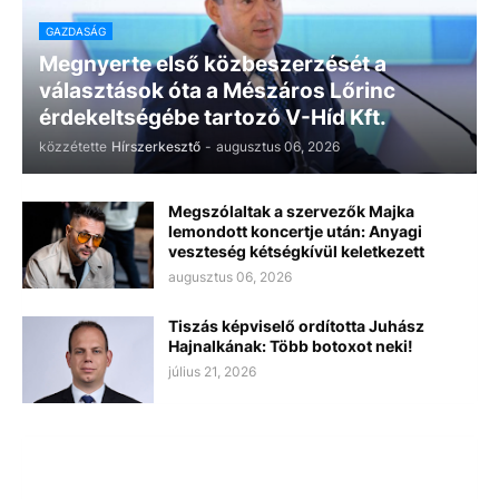
GAZDASÁG
Megnyerte első közbeszerzését a
választások óta a Mészáros Lőrinc
érdekeltségébe tartozó V-Híd Kft.
közzétette
Hírszerkesztő
-
augusztus 06, 2026
Megszólaltak a szervezők Majka
lemondott koncertje után: Anyagi
veszteség kétségkívül keletkezett
augusztus 06, 2026
Tiszás képviselő ordította Juhász
Hajnalkának: Több botoxot neki!
július 21, 2026