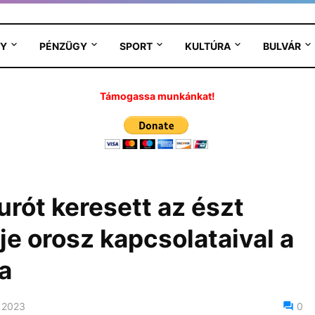
Y
PÉNZÜGY
SPORT
KULTÚRA
BULVÁR
Támogassa munkánkat!
eurót keresett az észt
je orosz kapcsolataival a
a
 2023
0