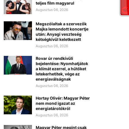
teljes film magyarul
Augusztus 06, 2026
Megszólaltak a szervezők
Majka lemondott koncertje
után: Anyagi veszteség
kétségkívül keletkezett
Augusztus 06, 2026
Rovar úr rendkívüli
bejelentése: Nyomhatjátok
a klímát ezerrel, a hűtőket
letekerhetitek, vége az
energiaválságnak
Augusztus 06, 2026
Hortay Olivér: Magyar Péter
nem mond igazat az
energiatárolókról
Augusztus 06, 2026
Magyar Péter megint csak