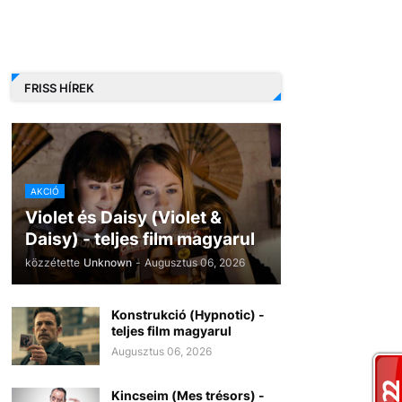
FRISS HÍREK
AKCIÓ
Violet és Daisy (Violet &
Daisy) - teljes film magyarul
közzétette
Unknown
-
Augusztus 06, 2026
Konstrukció (Hypnotic) -
teljes film magyarul
Augusztus 06, 2026
Kincseim (Mes trésors) -