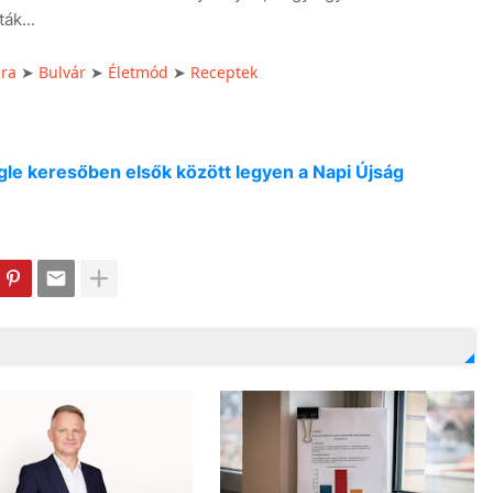
ák...
úra
Bulvár
Életmód
Receptek
➤
➤
➤
oogle keresőben elsők között legyen a Napi Újság