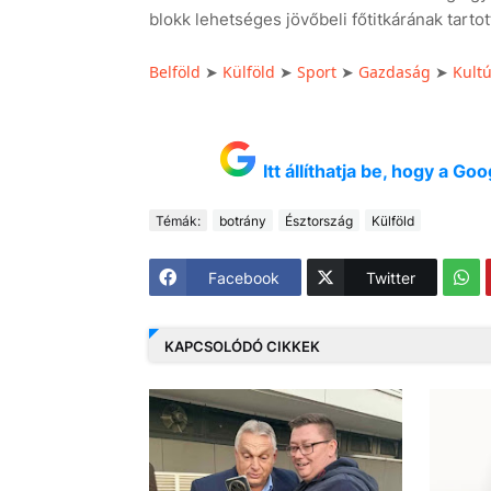
blokk lehetséges jövőbeli főtitkárának tartott
Belföld
Külföld
Sport
Gazdaság
Kult
➤
➤
➤
➤
Itt állíthatja be, hogy a G
Témák:
botrány
Észtország
Külföld
Facebook
Twitter
KAPCSOLÓDÓ CIKKEK