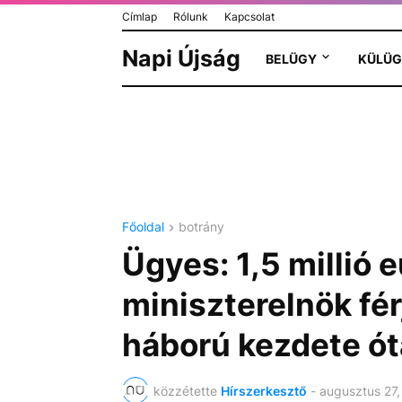
Címlap
Rólunk
Kapcsolat
Napi Újság
BELÜGY
KÜLÜG
Főoldal
botrány
Ügyes: 1,5 millió 
miniszterelnök fér
háború kezdete ót
közzétette
Hírszerkesztő
-
augusztus 27,