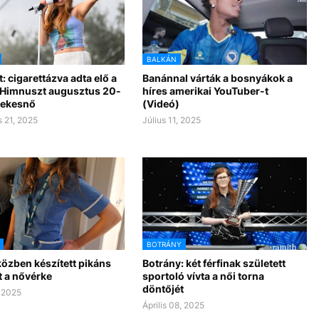
BALKÁN
: cigarettázva adta elő a
Banánnal várták a bosnyákok a
Himnuszt augusztus 20-
híres amerikai YouTuber-t
nekesnő
(Videó)
 21, 2025
Július 11, 2025
BOTRÁNY
özben készített pikáns
Botrány: két férfinak született
t a nővérke
sportoló vívta a női torna
döntőjét
, 2025
Április 08, 2025