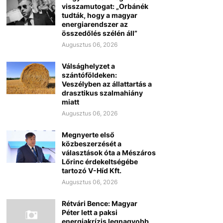
visszamutogat: „Orbánék
tudták, hogy a magyar
energiarendszer az
összedőlés szélén áll”
Augusztus 06, 2026
Válsághelyzet a
szántóföldeken:
Veszélyben az állattartás a
drasztikus szalmahiány
miatt
Augusztus 06, 2026
Megnyerte első
közbeszerzését a
választások óta a Mészáros
Lőrinc érdekeltségébe
tartozó V-Híd Kft.
Augusztus 06, 2026
Rétvári Bence: Magyar
Péter lett a paksi
energiakrízis legnagyobb