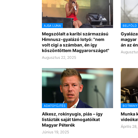
AJSA LUNA
BELFÖLD
Megszólalt a karibi származású
Gyalázat
Himnusz-gyalázó lotyó: "nem
magyar 
volt cigi a számban, én így
án az é
köszöntöttem Magyarországot"
Augusztus
Augusztus 22, 2025
ADATGYŰJTÉS
BOTRÁNY
Alkesz, rokinyugis, piás – így
Munka k
listázták saját támogatóikat
videóka
Magyar Péterék
Április 28
Június 19, 2025