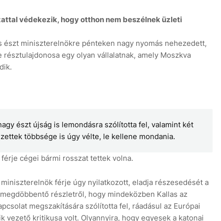
attal védekezik, hogy otthon nem beszélnek üzleti
las észt miniszterelnökre pénteken nagy nyomás nehezedett,
je résztulajdonosa egy olyan vállalatnak, amely Moszkva
dik.
nagy észt újság is lemondásra szólította fel, valamint két
ettek többsége is úgy vélte, le kellene mondania.
férje cégei bármi rosszat tettek volna.
iniszterelnök férje úgy nyilatkozott, eladja részesedését a
 megdöbbentő részletről, hogy mindeközben Kallas az
pcsolat megszakítására szólította fel, ráadásul az Európai
vezető kritikusa volt. Olyannyira, hogy egyesek a katonai