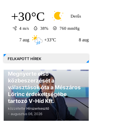
+30°C
Derűs
4 m/s
38%
760
mmHg
7 aug
+33°C
8 aug
+31°C
9 a
FELKAPOTT HÍREK
GAZDASÁG
Megnyerte első
közbeszerzését a
választások óta a Mészáros
Lőrinc érdekeltségébe
tartozó V-Híd Kft.
közzétette
Hírszerkesztő
-
augusztus 06, 2026