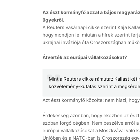
Az észt kormányfő azzal a bájos magyaráz
ügyekről.
A Reuters vasárnapi cikke szerint Kaja Kal
hogy mondjon le, miután a hírek szerint fér
ukrajnai inváziója óta Oroszországban műkö
Átverték az európai vállalkozásokat?
Mint a Reuters cikke rámutat: Kallast két 
közvélemény-kutatás szerint a megkérdez
Azt észt kormányfő közölte: nem hiszi, hogy 
Érdekesség azonban, hogy eközben az észt m
szóban forgó cégben. Nem beszélve arról a
európai vállalkozásokat a Moszkvával való ka
Unióban és a NATO-ban is Oroszország egyik 