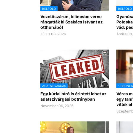
BELFÖLD
BELFÖLD
Vezetőszáron, bilincsbe verve
Gyanúsa
rángatták ki Szakács Istvánt az
Poloska
otthonából
vád: ped
Július 08, 2026
Április 08
ADATSZIVÁRGÁS
- CSONG
Egy kúriai bíró is érintett lehet az
Véres m
adatszivárgási botrányban
egy taní
vitték el
November 06, 2025
Szeptemb