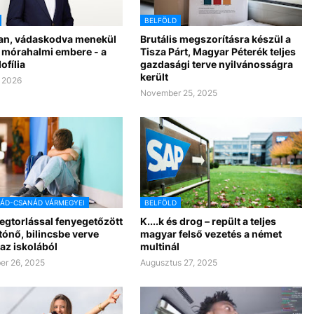
BELFÖLD
n, vádaskodva menekül
Brutális megszorításra készül a
 mórahalmi embere - a
Tisza Párt, Magyar Péterék teljes
ofília
gazdasági terve nyilvánosságra
került
, 2026
November 25, 2025
RÁD-CSANÁD VÁRMEGYEI
BELFÖLD
egtorlással fenyegetőzött
K....k és drog – repült a teljes
tónő, bilincsbe verve
magyar felső vezetés a német
 az iskolából
multinál
er 26, 2025
Augusztus 27, 2025