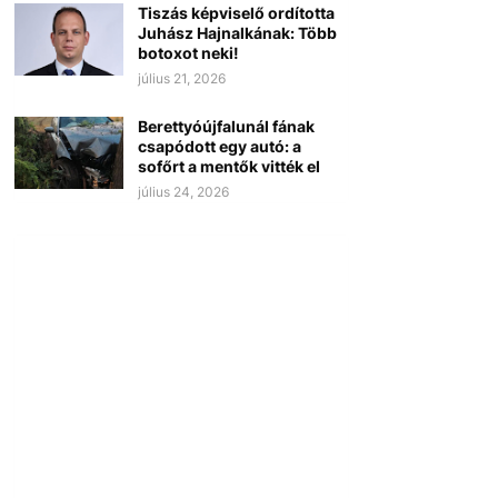
Tiszás képviselő ordította
Juhász Hajnalkának: Több
botoxot neki!
július 21, 2026
Berettyóújfalunál fának
csapódott egy autó: a
sofőrt a mentők vitték el
július 24, 2026