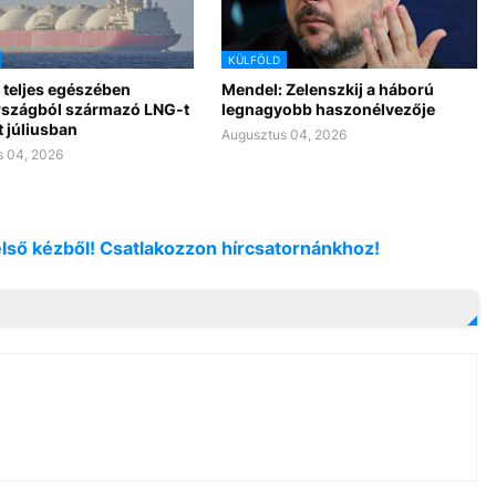
KÜLFÖLD
 teljes egészében
Mendel: Zelenszkij a háború
szágból származó LNG-t
legnagyobb haszonélvezője
 júliusban
Augusztus 04, 2026
 04, 2026
első kézből! Csatlakozzon hírcsatornánkhoz!