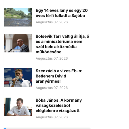
Egy 14 éves lány és egy 20
éves férfi fulladt a Sajóba
Augusztus 07, 2026
Bolsevik Tarr váltig állítja, ő
és a minisztériuma nem
szól bele a közmédia
működésébe
Augusztus 07, 2026
Szenzáció a vizes Eb-n:
Betlehem Dávid
aranyérmes!
Augusztus 07, 2026
Bóka János: A kormány
válságkezelésből
elégtelenre vizsgázott
Augusztus 07, 2026