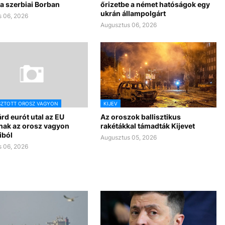
a szerbiai Borban
őrizetbe a német hatóságok egy
ukrán állampolgárt
 06, 2026
Augusztus 06, 2026
SZTOTT OROSZ VAGYON
KIJEV
iárd eurót utal az EU
Az oroszok ballisztikus
nak az orosz vagyon
rakétákkal támadták Kijevet
iból
Augusztus 05, 2026
 06, 2026