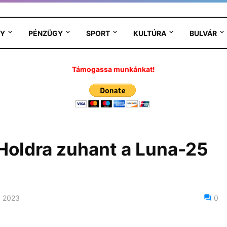
Y
PÉNZÜGY
SPORT
KULTÚRA
BULVÁR
Támogassa munkánkat!
Holdra zuhant a Luna-25
, 2023
0