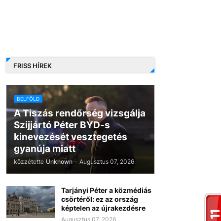
FRISS HÍREK
BELFÖLD
A Tiszás rendőrség vizsgálja
Szijjártó Péter BYD-s
kinevezését vesztegetés
gyanúja miatt
közzétette
Unknown
-
Augusztus 07, 2026
Tarjányi Péter a közmédiás
csörtéről: ez az ország
képtelen az újrakezdésre
Augusztus 07, 2026