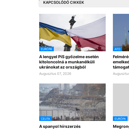
KAPCSOLÓDÓ CIKKEK
EURÓPA
AFD
A lengyel PiS győzelme esetén
Felméré
kitoloncolná a munkanélküli
emelked
ukránokat az országból
támogat
Augusztus 07, 2026
Augusztus
CEUTA
EURÓPA
A spanyol hírszerzés
Megrong