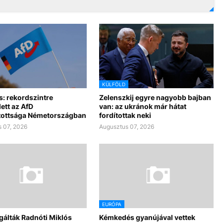
KÜLFÖLD
s: rekordszintre
Zelenszkij egyre nagyobb bajban
ett az AfD
van: az ukránok már hátat
ottsága Németországban
fordítottak neki
 07, 2026
Augusztus 07, 2026
EURÓPA
álták Radnóti Miklós
Kémkedés gyanújával vettek