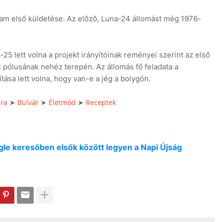
gram első küldetése. Az előző, Luna-24 állomást még 1976-
25 lett volna a projekt irányítóinak reményei szerint az első
li pólusának nehéz terepén. Az állomás fő feladata a
ása lett volna, hogy van-e a jég a bolygón.
úra
Bulvár
Életmód
Receptek
➤
➤
➤
oogle keresőben elsők között legyen a Napi Újság