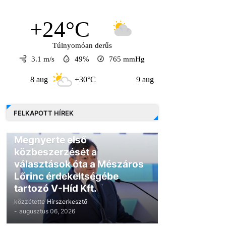
+24°C
Túlnyomóan derűs
3.1 m/s
49%
765
mmHg
8 aug
+30°C
9 aug
+30°C
10 au
FELKAPOTT HÍREK
GAZDASÁG
Megnyerte első
közbeszerzését a
választások óta a Mészáros
Lőrinc érdekeltségébe
tartozó V-Híd Kft.
közzétette
Hírszerkesztő
-
augusztus 06, 2026