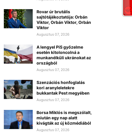
Rovar úr brutális
sajtótájékoztatója: Orbán
Viktor, Orbán Viktor, Orbán
Viktor
Augusztus 07, 2026
A lengyel PiS győzelme
esetén kitoloncolná a
munkanélküli ukránokat az
országból
Augusztus 07, 2026
Szenzációs honfoglalás
kori aranyleletekre
bukkantak Pest megyében
Augusztus 07, 2026
Borsa Miklós is megszólalt,
miután egy nap alatt
kivágták az új közmédiából
Augusztus 07, 2026