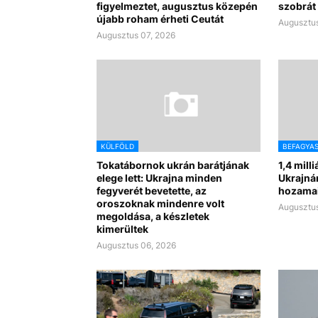
figyelmeztet, augusztus közepén
szobrát 
újabb roham érheti Ceutát
Augusztus
Augusztus 07, 2026
KÜLFÖLD
BEFAGYA
Tokatábornok ukrán barátjának
1,4 mill
elege lett: Ukrajna minden
Ukrajná
fegyverét bevetette, az
hozama
oroszoknak mindenre volt
Augusztus
megoldása, a készletek
kimerültek
Augusztus 06, 2026