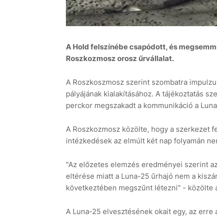
A Hold felszínébe csapódott, és megsemmi
Roszkozmosz orosz űrvállalat.
A Roszkoszmosz szerint szombatra impulzus a
pályájának kialakításához. A tájékoztatás sz
perckor megszakadt a kommunikáció a Luna-
A Roszkozmosz közölte, hogy a szerkezet fel
intézkedések az elmúlt két nap folyamán n
"Az előzetes elemzés eredményei szerint az
eltérése miatt a Luna-25 űrhajó nem a kiszámí
következtében megszűnt létezni" - közölte az
A Luna-25 elvesztésének okait egy, az erre a 