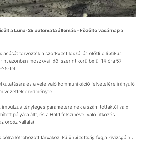
sült a Luna-25 automata állomás - közölte vasárnap a
dását tervezték a szerkezet leszállás előtti elliptikus
erint azonban moszkvai idő szerint körülbelül 14 óra 57
25-tel.
kutatására és a vele való kommunikáció felvételére irányuló
em vezettek eredményre.
 impulzus tényleges paramétereinek a számítottaktól való
tott pályára állt, és a Hold felszínével való ütközés
 orosz vállalat.
célra létrehozott tárcaközi különbizottság fogja kivizsgálni.