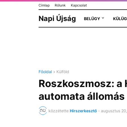
Címlap
Rólunk
Kapcsolat
Napi Újság
BELÜGY
KÜLÜG
Főoldal
Külföld
Roszkoszmosz: a 
automata állomás
közzétette
Hírszerkesztő
-
augusztus 20