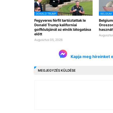
DONALD TRUMP
BELGIUM
Fegyveres férfit tartóztattak le
Belgium
Donald Trump kaliforniai
Oroszor
golfklubjánál az elnök látogatása
használt
előtt
Augusztus
Augusztus 05, 2026
Kapja meg híreinket 
MEGJEGYZÉS KÜLDÉSE