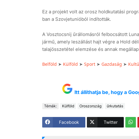
Ez a projekt volt az orosz holdkutatási pro
ban a Szovjetunióból indították.
A Vosztocsnij űrállomásról felbocsátott Luna-
jármű, amely leszállást hajt végre a Hold dé
talajösszetétel elemzése és annak megállapít
Belföld
Külföld
Sport
Gazdaság
Kult
➤
➤
➤
➤
Itt állíthatja be, hogy a G
Témák:
Külföld
Oroszország
űrkutatás
Facebook
Twitter