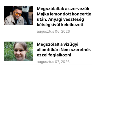
Megszólaltak a szervezők
Majka lemondott koncertje
után: Anyagi veszteség
kétségkívül keletkezett
augusztus 06, 2026
Megszólalt a vízügyi
államtitkár: Nem szeretnék
ezzel foglalkozni
augusztus 07, 2026