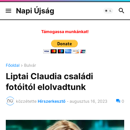
Napi Újság
Támogassa munkánkat!
Főoldal
Bulvár
Liptai Claudia családi
fotóitól elolvadtunk
közzétette
Hírszerkesztő
-
augusztus 16, 2023
0