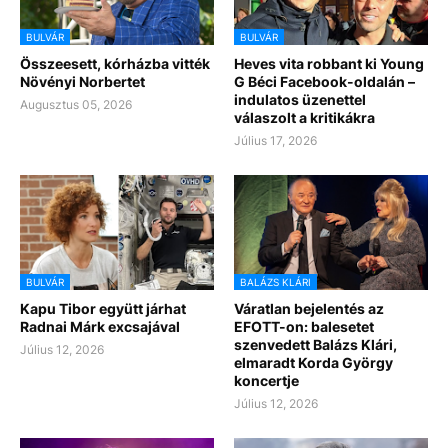
BULVÁR
BULVÁR
Összeesett, kórházba vitték
Heves vita robbant ki Young
Növényi Norbertet
G Béci Facebook-oldalán –
indulatos üzenettel
Augusztus 05, 2026
válaszolt a kritikákra
Július 17, 2026
BULVÁR
BALÁZS KLÁRI
Kapu Tibor együtt járhat
Váratlan bejelentés az
Radnai Márk excsajával
EFOTT-on: balesetet
szenvedett Balázs Klári,
Július 12, 2026
elmaradt Korda György
koncertje
Július 12, 2026