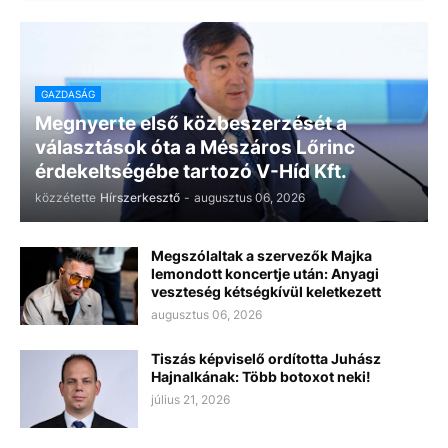
GAZDASÁG
Megnyerte első közbeszerzését a
választások óta a Mészáros Lőrinc
érdekeltségébe tartozó V-Híd Kft.
közzétette
Hírszerkesztő
-
augusztus 06, 2026
Megszólaltak a szervezők Majka
lemondott koncertje után: Anyagi
veszteség kétségkívül keletkezett
augusztus 06, 2026
Tiszás képviselő ordította Juhász
Hajnalkának: Több botoxot neki!
július 21, 2026