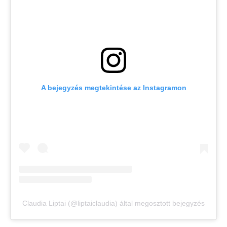
A bejegyzés megtekintése az Instagramon
Claudia Liptai (@liptaiclaudia) által megosztott bejegyzés