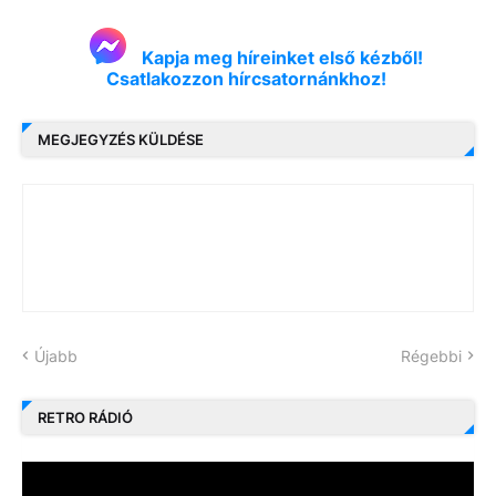
Kapja meg híreinket első kézből!
Csatlakozzon hírcsatornánkhoz!
MEGJEGYZÉS KÜLDÉSE
Újabb
Régebbi
RETRO RÁDIÓ