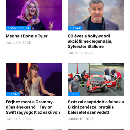
BONNIE TYLER
BULVÁR
Meghalt Bonnie Tyler
80 éves a hollywoodi
akciófilmek legendája,
Július 09, 2026
Sylvester Stallone
Július 07, 2026
BULVÁR
BIKINI
Férjhez ment a Grammy-
Százzal csapódott a falnak a
díjas énekesnő – Taylor
Bikini zenésze: brutális
Swift ragyogott az esküvőn
balesetet szenvedett
Július 05, 2026
Június 19, 2026