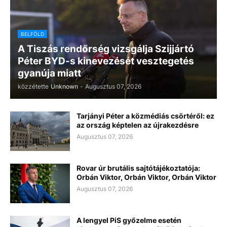
BELFÖLD
A Tiszás rendőrség vizsgálja Szijjártó
Péter BYD-s kinevezését vesztegetés
gyanúja miatt
közzétette
Unknown
-
Augusztus 07, 2026
Tarjányi Péter a közmédiás csörtéről: ez
az ország képtelen az újrakezdésre
Augusztus 07, 2026
Rovar úr brutális sajtótájékoztatója:
Orbán Viktor, Orbán Viktor, Orbán Viktor
Augusztus 07, 2026
A lengyel PiS győzelme esetén