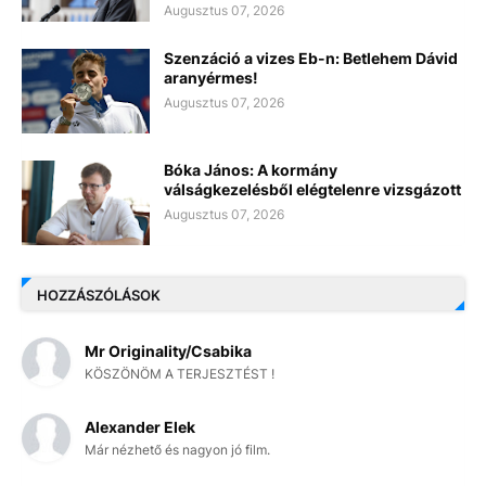
Augusztus 07, 2026
Szenzáció a vizes Eb-n: Betlehem Dávid
aranyérmes!
Augusztus 07, 2026
Bóka János: A kormány
válságkezelésből elégtelenre vizsgázott
Augusztus 07, 2026
HOZZÁSZÓLÁSOK
Mr Originality/Csabika
KÖSZÖNÖM A TERJESZTÉST !
Alexander Elek
Már nézhető és nagyon jó film.