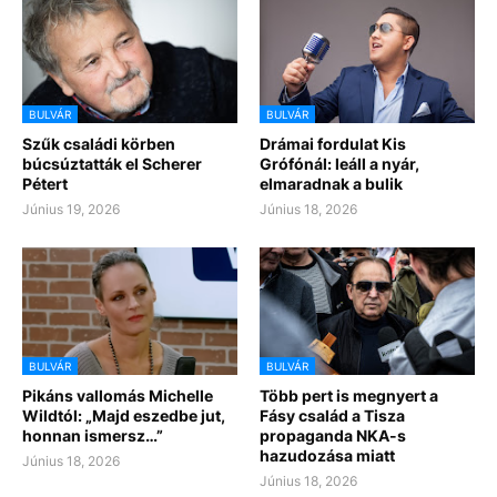
BULVÁR
BULVÁR
Szűk családi körben
Drámai fordulat Kis
búcsúztatták el Scherer
Grófónál: leáll a nyár,
Pétert
elmaradnak a bulik
Június 19, 2026
Június 18, 2026
BULVÁR
BULVÁR
Pikáns vallomás Michelle
Több pert is megnyert a
Wildtól: „Majd eszedbe jut,
Fásy család a Tisza
honnan ismersz…”
propaganda NKA-s
hazudozása miatt
Június 18, 2026
Június 18, 2026