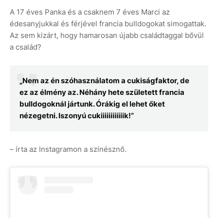
A 17 éves Panka és a csaknem 7 éves Marci az
édesanyjukkal és férjével francia bulldogokat simogattak.
Az sem kizárt, hogy hamarosan újabb családtaggal bővül
a család?
„Nem az én szóhasználatom a cukiságfaktor, de
ez az élmény az. Néhány hete született francia
bulldogoknál jártunk. Órákig el lehet őket
nézegetni. Iszonyú cukiiiiiiiiiiiik!”
– írta az Instagramon a színésznő.