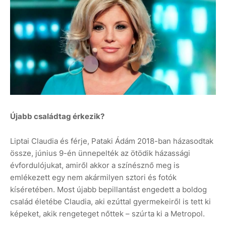
Újabb családtag érkezik?
Liptai Claudia és férje, Pataki Ádám 2018-ban házasodtak
össze, június 9-én ünnepelték az ötödik házassági
évfordulójukat, amiről akkor a színésznő meg is
emlékezett egy nem akármilyen sztori és fotók
kíséretében. Most újabb bepillantást engedett a boldog
család életébe Claudia, aki ezúttal gyermekeiről is tett ki
képeket, akik rengeteget nőttek – szúrta ki a Metropol.