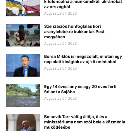
kitoloncolná a munkanélküli ukránokat
az országból
Augusztus 07, 2026
Szenzációs honfoglalás kori
aranyleletekre bukkantak Pest
megyében
Augusztus 07, 2026
Borsa Miklós is megszólalt, miután egy
nap alatt kivágták az új közmédiából
Augusztus 07, 2026
Egy 14 éves lány és egy 20 éves férfi
fulladt a Sajóba
Augusztus 07, 2026
Bolsevik Tarr váltig állítja, ő és a
minisztériuma nem szól bele a közmédia
működésébe