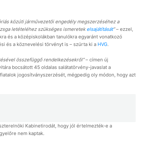
góriás közúti járművezetői engedély megszerzéséhez a
vizsga letételéhez szükséges ismeretek
elsajátítását
”
– ezzel,
kra és a középiskolákban tanulókra egyaránt vonatkozó
i és a köznevelési törvényt is – szúrta ki a
HVG
.
8
tésével összefüggő rendelkezésekről”
– címen új
itára bocsátott 45 oldalas salátatörvény-javaslat a
iatalok jogosítványszerzését, mégpedig oly módon, hogy azt
zterelnöki Kabinetirodát, hogy jól értelmezték-e a
egyelőre nem kaptak.