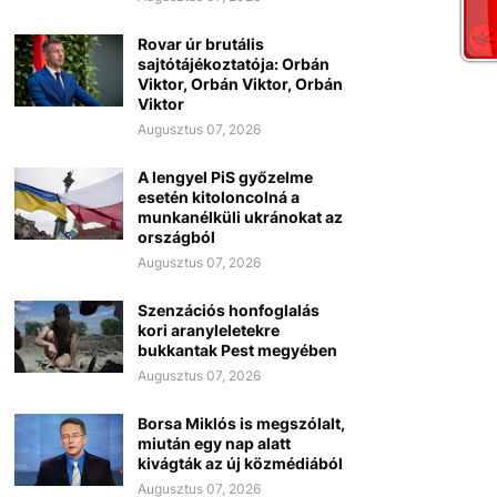
Rovar úr brutális
sajtótájékoztatója: Orbán
Viktor, Orbán Viktor, Orbán
Viktor
Augusztus 07, 2026
A lengyel PiS győzelme
esetén kitoloncolná a
munkanélküli ukránokat az
országból
Augusztus 07, 2026
Szenzációs honfoglalás
kori aranyleletekre
bukkantak Pest megyében
Augusztus 07, 2026
Borsa Miklós is megszólalt,
miután egy nap alatt
kivágták az új közmédiából
Augusztus 07, 2026