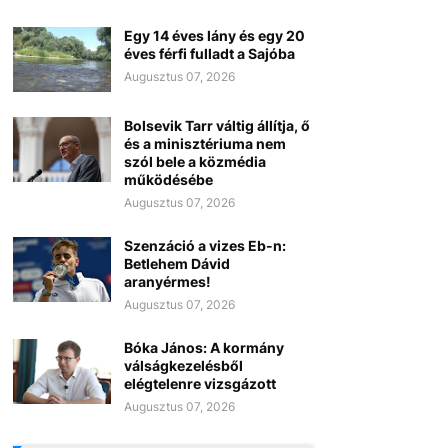
Egy 14 éves lány és egy 20
éves férfi fulladt a Sajóba
Augusztus 07, 2026
Bolsevik Tarr váltig állítja, ő
és a minisztériuma nem
szól bele a közmédia
működésébe
Augusztus 07, 2026
Szenzáció a vizes Eb-n:
Betlehem Dávid
aranyérmes!
Augusztus 07, 2026
Bóka János: A kormány
válságkezelésből
elégtelenre vizsgázott
Augusztus 07, 2026