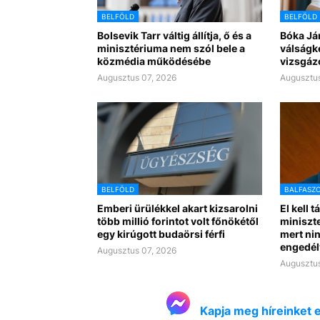
BELFÖLD
BELFÖLD
Bolsevik Tarr váltig állítja, ő és a
Bóka Já
minisztériuma nem szól bele a
válságk
közmédia működésébe
vizsgáz
Augusztus 07, 2026
Augusztus
BELFÖLD
BALFASZ
Emberi ürülékkel akart kizsarolni
El kell t
több millió forintot volt főnökétől
miniszte
egy kirúgott budaörsi férfi
mert nin
engedél
Augusztus 07, 2026
Augusztus
Kapja meg híreinket 