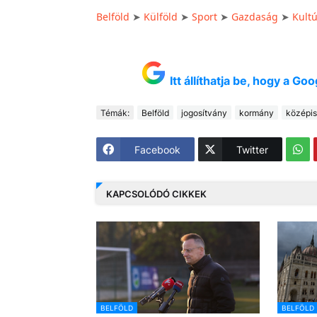
Belföld
Külföld
Sport
Gazdaság
Kult
➤
➤
➤
➤
Itt állíthatja be, hogy a G
Témák:
Belföld
jogosítvány
kormány
középis
Facebook
Twitter
KAPCSOLÓDÓ CIKKEK
BELFÖLD
BELFÖLD