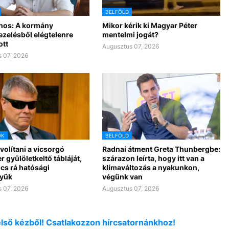
BELFÖLD
nos: A kormány
Mikor kérik ki Magyar Péter
ezelésből elégtelenre
mentelmi jogát?
ott
Augusztus 07, 2026
 07, 2026
OK
BELFÖLD
ávolítani a vicsorgó
Radnai átment Greta Thunbergbe:
r gyülöletkeltő tábláját,
szárazon leírta, hogy itt van a
cs rá hatósági
klímaváltozás a nyakunkon,
yük
végünk van
 07, 2026
Augusztus 07, 2026
első kézből! Csatlakozzon hírcsatornánkhoz!