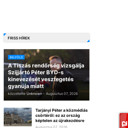
FRISS HÍREK
BELFÖLD
A Tiszás rendőrség vizsgálja
Szijjártó Péter BYD-s
kinevezését vesztegetés
gyanúja miatt
közzétette
Unknown
-
Augusztus 07, 2026
Tarjányi Péter a közmédiás
csörtéről: ez az ország
képtelen az újrakezdésre
Augusztus 07, 2026