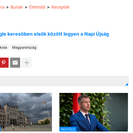
úra
Bulvár
Életmód
Receptek
➤
➤
➤
oogle keresőben elsők között legyen a Napi Újság
kola
Magyarország
BELFÖLD