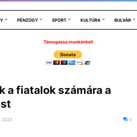
Y
PÉNZÜGY
SPORT
KULTÚRA
BULVÁR
Támogassa munkánkat!
 a fiatalok számára a
st
, 2023
0