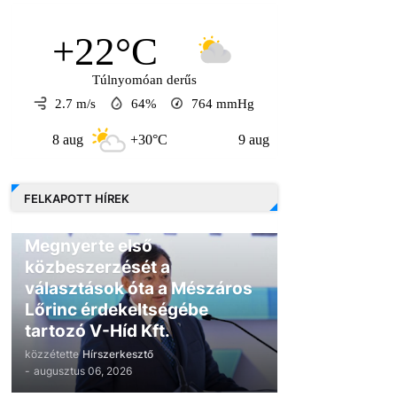
+22°C
Túlnyomóan derűs
2.7 m/s
64%
764
mmHg
 aug
+30°C
9 aug
+30°C
10 aug
FELKAPOTT HÍREK
GAZDASÁG
Megnyerte első
közbeszerzését a
választások óta a Mészáros
Lőrinc érdekeltségébe
tartozó V-Híd Kft.
közzétette
Hírszerkesztő
-
augusztus 06, 2026