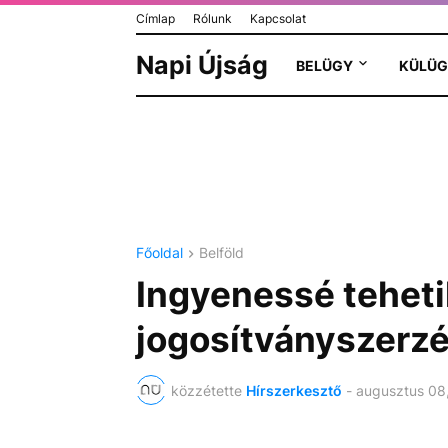
Címlap
Rólunk
Kapcsolat
Napi Újság
BELÜGY
KÜLÜG
Főoldal
Belföld
Ingyenessé tehetik
jogosítványszerzé
közzétette
Hírszerkesztő
-
augusztus 08