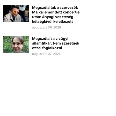
Megszólaltak a szervezők
Majka lemondott koncertje
után: Anyagi veszteség
kétségkívül keletkezett
augusztus 06, 2026
Megszólalt a vízügyi
államtitkár: Nem szeretnék
ezzel foglalkozni
augusztus 07, 2026