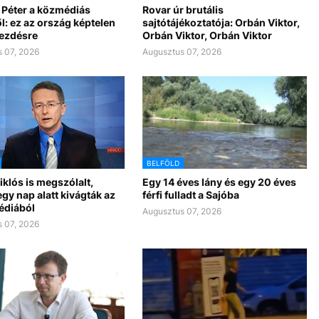
 Péter a közmédiás
Rovar úr brutális
l: ez az ország képtelen
sajtótájékoztatója: Orbán Viktor,
kezdésre
Orbán Viktor, Orbán Viktor
 07, 2026
Augusztus 07, 2026
BELFÖLD
klós is megszólalt,
Egy 14 éves lány és egy 20 éves
gy nap alatt kivágták az
férfi fulladt a Sajóba
édiából
Augusztus 07, 2026
 07, 2026