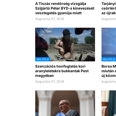
A Tiszás rendőrség vizsgálja
Tarjányi
Szijjártó Péter BYD-s kinevezését
csörtérő
vesztegetés gyanúja miatt
az újra
Augusztus 07, 2026
Augusztus
BELFÖLD
BELFÖLD
Szenzációs honfoglalás kori
Borsa Mi
aranyleletekre bukkantak Pest
miután e
megyében
új közm
Augusztus 07, 2026
Augusztus