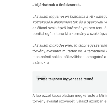
Jól járhatnak a tinédzserek.
„Az állam ingyenesen biztosítja a »B« kate
közlekedési alapismeretek és a gyakorlati 
az állami szakképző intézményekben tanuló
ponttal egészítené ki a kormány a szakképzés
„Az állam működésének további egyszerűsí
törvényjavaslatot mutattak be. A társadalmi v
mostaninál sokkal bőkezűbben támogatná a f
számukra
szinte teljesen ingyenessé tenné.
A lap ezzel kapcsolatban megkereste a Minis
törvényjavaslat szövegét, választ azonban 