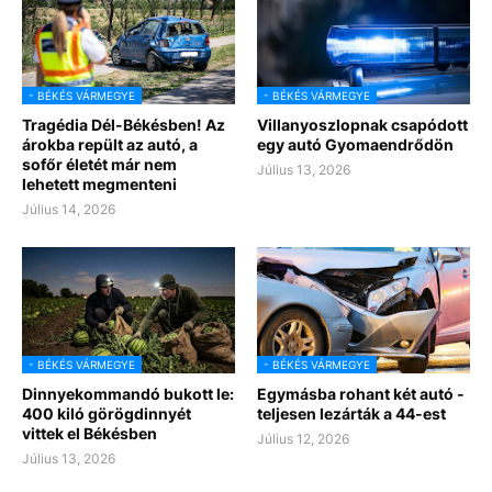
- BÉKÉS VÁRMEGYE
- BÉKÉS VÁRMEGYE
Tragédia Dél-Békésben! Az
Villanyoszlopnak csapódott
árokba repült az autó, a
egy autó Gyomaendrődön
sofőr életét már nem
Július 13, 2026
lehetett megmenteni
Július 14, 2026
- BÉKÉS VÁRMEGYE
- BÉKÉS VÁRMEGYE
Dinnyekommandó bukott le:
Egymásba rohant két autó -
400 kiló görögdinnyét
teljesen lezárták a 44-est
vittek el Békésben
Július 12, 2026
Július 13, 2026