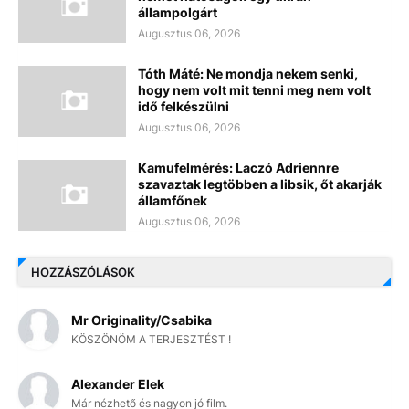
állampolgárt
Augusztus 06, 2026
Tóth Máté: Ne mondja nekem senki,
hogy nem volt mit tenni meg nem volt
idő felkészülni
Augusztus 06, 2026
Kamufelmérés: Laczó Adriennre
szavaztak legtöbben a libsik, őt akarják
államfőnek
Augusztus 06, 2026
HOZZÁSZÓLÁSOK
Mr Originality/Csabika
KÖSZÖNÖM A TERJESZTÉST !
Alexander Elek
Már nézhető és nagyon jó film.