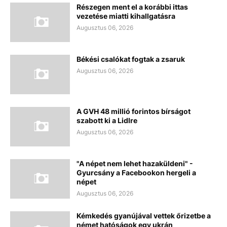
Részegen ment el a korábbi ittas
vezetése miatti kihallgatásra
Augusztus 06, 2026
Békési csalókat fogtak a zsaruk
Augusztus 06, 2026
A GVH 48 millió forintos bírságot
szabott ki a Lidlre
Augusztus 06, 2026
"A népet nem lehet hazaküldeni" -
Gyurcsány a Facebookon hergeli a
népet
Augusztus 06, 2026
Kémkedés gyanújával vettek őrizetbe a
német hatóságok egy ukrán