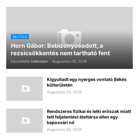
BELFÖLD
Horn Gábor: Bebizonyosodott, a
rezsicsökkentés nem tartható fent
közzétette
Unknown
-
Augusztus 06, 2026
Kigyulladt egy nyerges vontató Békés
külterületén
Augusztus 06, 2026
Rendszeres fizikai és lelki erőszak miatt
tett feljelentést élettársa ellen egy
kaposvári nő
Augusztus 06, 2026