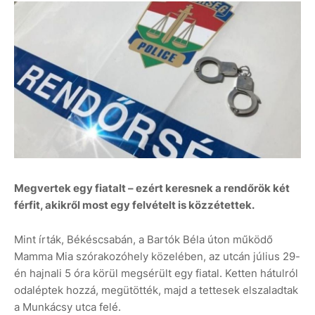
Megvertek egy fiatalt – ezért keresnek a rendőrök két
férfit, akikről most egy felvételt is közzétettek.
Mint írták, Békéscsabán, a Bartók Béla úton működő
Mamma Mia szórakozóhely közelében, az utcán július 29-
én hajnali 5 óra körül megsérült egy fiatal. Ketten hátulról
odaléptek hozzá, megütötték, majd a tettesek elszaladtak
a Munkácsy utca felé.