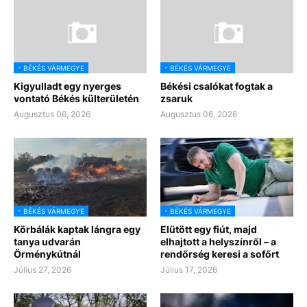
- BÉKÉS VÁRMEGYE
- BÉKÉS VÁRMEGYE
Kigyulladt egy nyerges
Békési csalókat fogtak a
vontató Békés külterületén
zsaruk
Augusztus 06, 2026
Augusztus 06, 2026
- BÉKÉS VÁRMEGYE
- BÉKÉS VÁRMEGYE
Körbálák kaptak lángra egy
Elütött egy fiút, majd
tanya udvarán
elhajtott a helyszínről – a
Örménykútnál
rendőrség keresi a sofőrt
Július 27, 2026
Július 17, 2026