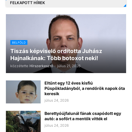
FELKAPOTT HÍREK
BELFÖLD
Tiszás képviselő ordította Juhász
Hajnalkának: Több botoxot neki!
közzétette
Hírszerkesztő
-
július 21, 2026
Eltűnt egy 12 éves kisfiú
Püspökladányból, a rendőrök napok óta
keresik
július 24, 2026
Berettyóújfalunál fának csapódott egy
autó: a sofőrt a mentők vitték el
július 24, 2026