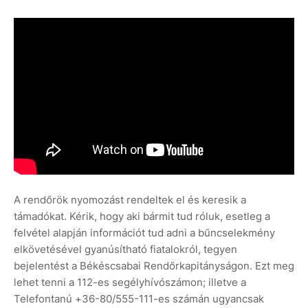
A rendőrök nyomozást rendeltek el és keresik a
támadókat. Kérik, hogy aki bármit tud róluk, esetleg a
felvétel alapján információt tud adni a bűncselekmény
elkövetésével gyanúsítható fiatalokról, tegyen
bejelentést a Békéscsabai Rendőrkapitányságon. Ezt meg
lehet tenni a 112-es segélyhívószámon; illetve a
Telefontanú +36-80/555-111-es számán ugyancsak