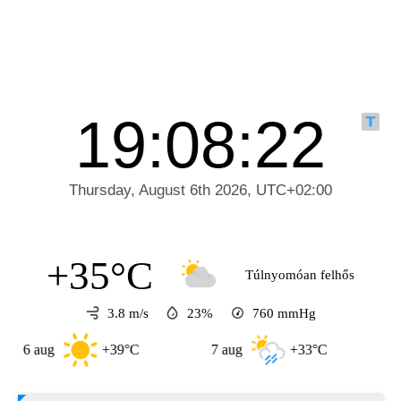
+35°C
Túlnyomóan felhős
3.8 m/s
23%
760
mmHg
aug
+39°C
7 aug
+33°C
8 aug