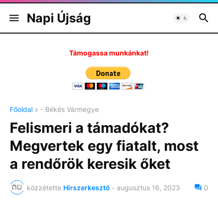
Napi Újság
Támogassa munkánkat!
Főoldal
- Békés Vármegye
Felismeri a támadókat?
Megvertek egy fiatalt, most
a rendőrök keresik őket
közzétette
Hírszerkesztő
-
augusztus 16, 2023
0