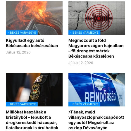
- BÉKÉS VÁRMEGYE
- BÉKÉS VÁRMEGYE
Kigyulladt egy autó
Megmozdult a föld
Békéscsaba belvárosában
Magyarországon hajnalban
– földrengést mértek
Július 12, 2026
Békéscsaba közelében
Július 12, 2026
- BÉKÉS VÁRMEGYE
- BÉKÉS VÁRMEGYE
Milliókat kaszáltak a
⚡Fának, majd
kristályból – lebukott a
villanyoszlopnak csapódott
drogkereskedő házaspár,
egy autó! Megsérült az
fiatalkorúnak is árulhattak
oszlop Dévaványán