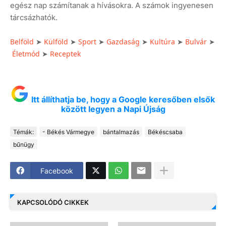
egész nap számítanak a hívásokra. A számok ingyenesen
tárcsázhatók.
Belföld
Külföld
Sport
Gazdaság
Kultúra
Bulvár
➤
➤
➤
➤
➤
➤
Életmód
Receptek
➤
Itt állíthatja be, hogy a Google keresőben elsők
között legyen a Napi Újság
Témák:
- Békés Vármegye
bántalmazás
Békéscsaba
bűnügy
Facebook
KAPCSOLÓDÓ CIKKEK