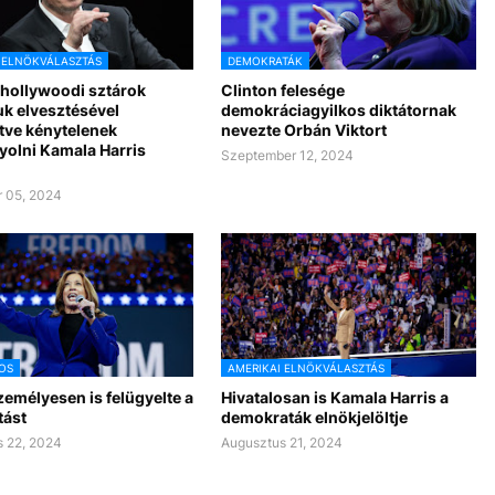
 ELNÖKVÁLASZTÁS
DEMOKRATÁK
 hollywoodi sztárok
Clinton felesége
k elvesztésével
demokráciagyilkos diktátornak
tve kénytelenek
nevezte Orbán Viktort
olni Kamala Harris
Szeptember 12, 2024
 05, 2024
OS
AMERIKAI ELNÖKVÁLASZTÁS
emélyesen is felügyelte a
Hivatalosan is Kamala Harris a
ítást
demokraták elnökjelöltje
 22, 2024
Augusztus 21, 2024