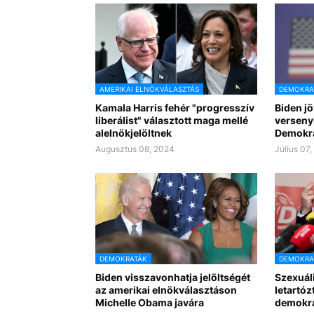
AMERIKAI ELNÖKVÁLASZTÁS
DEMOKRA
Kamala Harris fehér "progresszív
Biden jö
liberálist" választott maga mellé
versenyb
alelnökjelöltnek
Demokra
Augusztus 08, 2024
Július 07
DEMOKRATÁK
DEMOKRA
Biden visszavonhatja jelöltségét
Szexuáli
az amerikai elnökválasztáson
letartóz
Michelle Obama javára
demokra