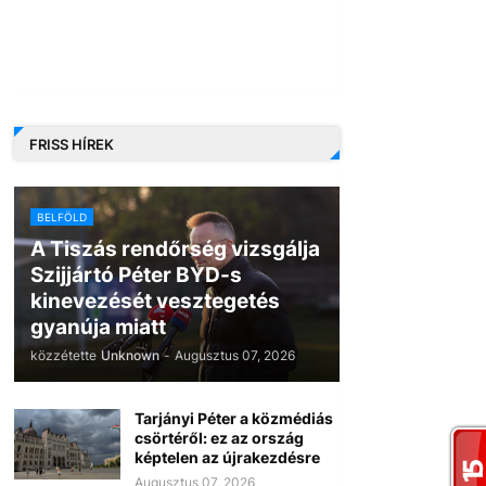
FRISS HÍREK
BELFÖLD
A Tiszás rendőrség vizsgálja
Szijjártó Péter BYD-s
kinevezését vesztegetés
gyanúja miatt
közzétette
Unknown
-
Augusztus 07, 2026
Tarjányi Péter a közmédiás
csörtéről: ez az ország
képtelen az újrakezdésre
Augusztus 07, 2026