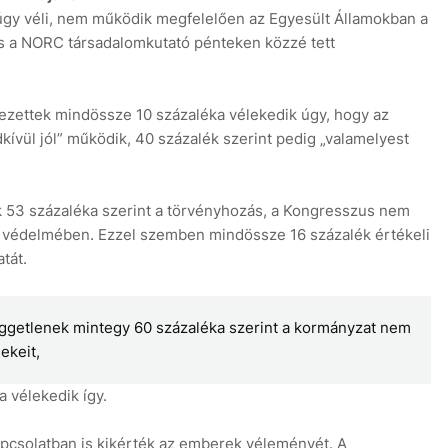
úgy véli, nem működik megfelelően az Egyesült Államokban a
s a NORC társadalomkutató pénteken közzé tett
zettek mindössze 10 százaléka vélekedik úgy, hogy az
kívül jól” működik, 40 százalék szerint pedig „valamelyest
8
ek 53 százaléka szerint a törvényhozás, a Kongresszus nem
k védelmében. Ezzel szemben mindössze 16 százalék értékeli
tát.
függetlenek mintegy 60 százaléka szerint a kormányzat nem
ekeit,
 vélekedik így.
pcsolatban is kikérték az emberek véleményét. A