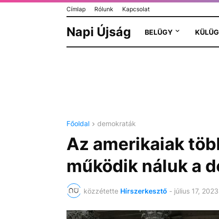
Címlap
Rólunk
Kapcsolat
Napi Újság
BELÜGY
KÜLÜG
Főoldal
demokraták
Az amerikaiak töb
működik náluk a 
közzétette
Hírszerkesztő
-
július 17, 2023