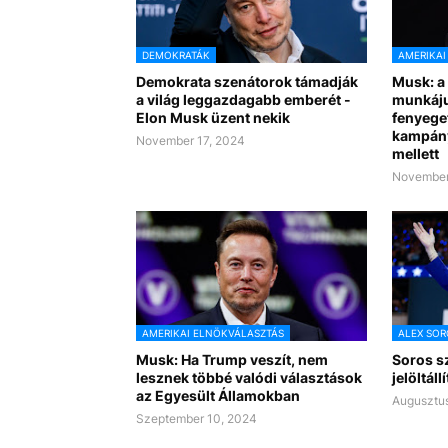
DEMOKRATÁK
AMERIKAI
Demokrata szenátorok támadják
Musk: a
a világ leggazdagabb emberét -
munkáju
Elon Musk üzent nekik
fenyege
kampány
November 17, 2024
mellett
November
AMERIKAI ELNÖKVÁLASZTÁS
ALEX SOR
Musk: Ha Trump veszít, nem
Soros sz
lesznek többé valódi választások
jelöltáll
az Egyesült Államokban
Augusztus
Szeptember 10, 2024