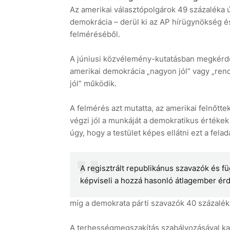
Az amerikai választópolgárok 49 százaléka 
demokrácia – derül ki az AP hírügynökség é
felméréséből.
A júniusi közvélemény-kutatásban megkérde
amerikai demokrácia „nagyon jól” vagy „rend
jól” működik.
A felmérés azt mutatta, az amerikai felnőtt
végzi jól a munkáját a demokratikus értéke
úgy, hogy a testület képes ellátni ezt a felada
A regisztrált republikánus szavazók és 
képviseli a hozzá hasonló átlagember érd
míg a demokrata párti szavazók 40 százaléka
A terhességmegszakítás szabályozásával ka