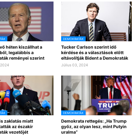
TÁK
DEMOKRATÁK
vő héten kiszállhat a
Tucker Carlson szerint idő
ől, legalábbis a
kérdése és a választások előtt
ták reményei szerint
eltávolítják Bident a Demokraták
, 2024
Július 03, 2024
TÁK
DEMOKRATÁK
s zaklatás miatt
Demokrata rettegés: „Ha Trump
tatták az északír
győz, az olyan lesz, mint Putyin
ták vezetőjét
uralma”