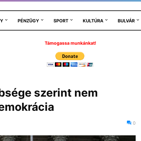
Y
PÉNZÜGY
SPORT
KULTÚRA
BULVÁR
Támogassa munkánkat!
bsége szerint nem
demokrácia
0