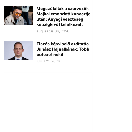
Megszólaltak a szervezők
Majka lemondott koncertje
után: Anyagi veszteség
kétségkívül keletkezett
augusztus 06, 2026
Tiszás képviselő ordította
Juhász Hajnalkának: Több
botoxot neki!
július 21, 2026