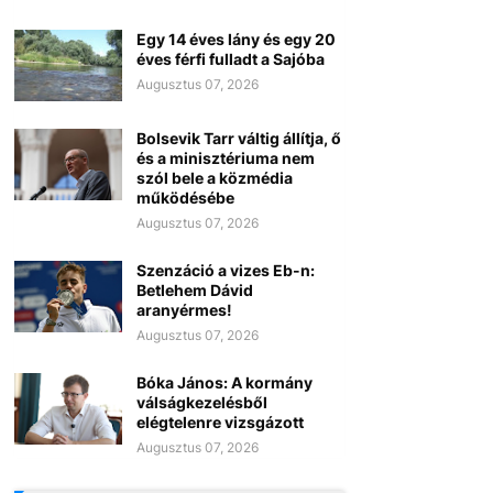
Egy 14 éves lány és egy 20
éves férfi fulladt a Sajóba
Augusztus 07, 2026
Bolsevik Tarr váltig állítja, ő
és a minisztériuma nem
szól bele a közmédia
működésébe
Augusztus 07, 2026
Szenzáció a vizes Eb-n:
Betlehem Dávid
aranyérmes!
Augusztus 07, 2026
Bóka János: A kormány
válságkezelésből
elégtelenre vizsgázott
Augusztus 07, 2026