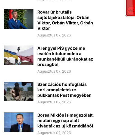
Rovar úr brutális
sajtótájékoztatója: Orbán
Viktor, Orbán Viktor, Orbán
Viktor
Augusztus 07, 2026
A lengyel PiS győzelme
esetén kitoloncolná a
munkanélküli ukránokat az
országból
Augusztus 07, 2026
Szenzációs honfoglalás
kori aranyleletekre
bukkantak Pest megyében
Augusztus 07, 2026
Borsa Miklós is megszólalt,
miután egy nap alatt
kivágták az új közmédiából
Augusztus 07, 2026