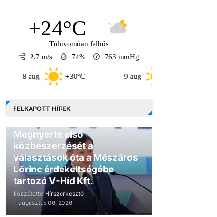
+24°C
Túlnyomóan felhős
2.7 m/s
74%
763
mmHg
 aug
+30°C
9 aug
+30°C
10 au
FELKAPOTT HÍREK
GAZDASÁG
Megnyerte első
közbeszerzését a
választások óta a Mészáros
Lőrinc érdekeltségébe
tartozó V-Híd Kft.
közzétette
Hírszerkesztő
-
augusztus 06, 2026