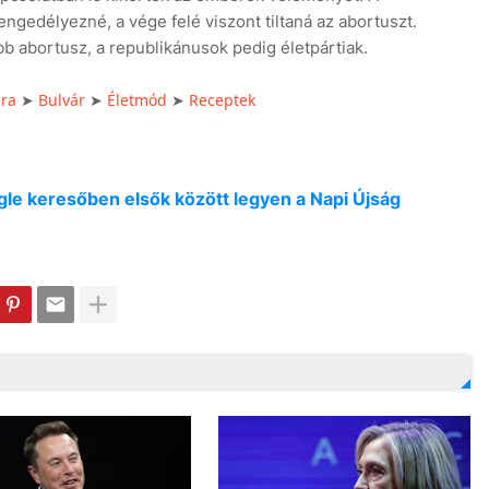
gedélyezné, a vége felé viszont tiltaná az abortuszt.
 abortusz, a republikánusok pedig életpártiak.
úra
Bulvár
Életmód
Receptek
➤
➤
➤
oogle keresőben elsők között legyen a Napi Újság