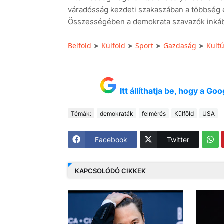
váradósság kezdeti szakaszában a többség en
Összességében a demokrata szavazók inkább
Belföld
Külföld
Sport
Gazdaság
Kult
➤
➤
➤
➤
Itt állíthatja be, hogy a G
Témák:
demokraták
felmérés
Külföld
USA
Facebook
Twitter
KAPCSOLÓDÓ CIKKEK