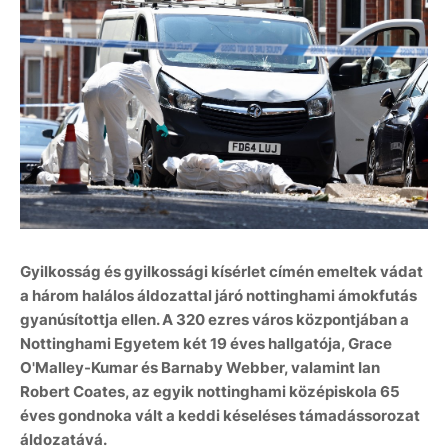
Gyilkosság és gyilkossági kísérlet címén emeltek vádat
a három halálos áldozattal járó nottinghami ámokfutás
gyanúsítottja ellen. A 320 ezres város központjában a
Nottinghami Egyetem két 19 éves hallgatója, Grace
O'Malley-Kumar és Barnaby Webber, valamint Ian
Robert Coates, az egyik nottinghami középiskola 65
éves gondnoka vált a keddi késeléses támadássorozat
áldozatává.