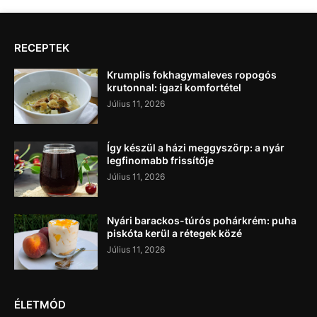
RECEPTEK
Krumplis fokhagymaleves ropogós
krutonnal: igazi komfortétel
Július 11, 2026
Így készül a házi meggyszörp: a nyár
legfinomabb frissítője
Július 11, 2026
Nyári barackos-túrós pohárkrém: puha
piskóta kerül a rétegek közé
Július 11, 2026
ÉLETMÓD