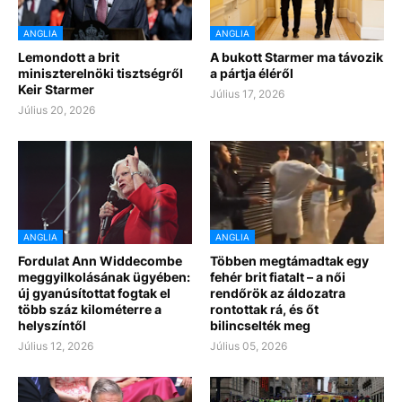
ANGLIA
ANGLIA
Lemondott a brit
A bukott Starmer ma távozik
miniszterelnöki tisztségről
a pártja éléről
Keir Starmer
Július 17, 2026
Július 20, 2026
ANGLIA
ANGLIA
Fordulat Ann Widdecombe
Többen megtámadtak egy
meggyilkolásának ügyében:
fehér brit fiatalt – a női
új gyanúsítottat fogtak el
rendőrök az áldozatra
több száz kilométerre a
rontottak rá, és őt
helyszíntől
bilincselték meg
Július 12, 2026
Július 05, 2026