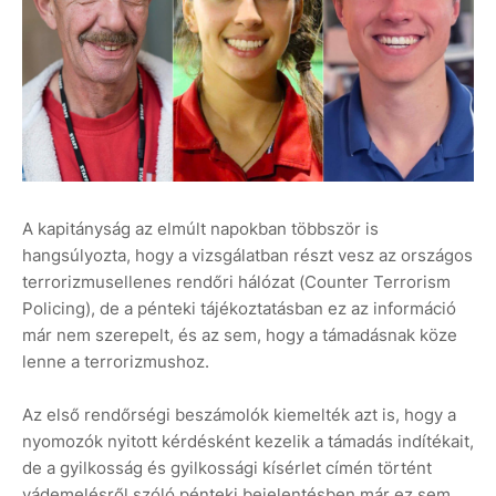
A kapitányság az elmúlt napokban többször is
hangsúlyozta, hogy a vizsgálatban részt vesz az országos
terrorizmusellenes rendőri hálózat (Counter Terrorism
Policing), de a pénteki tájékoztatásban ez az információ
már nem szerepelt, és az sem, hogy a támadásnak köze
lenne a terrorizmushoz.
Az első rendőrségi beszámolók kiemelték azt is, hogy a
nyomozók nyitott kérdésként kezelik a támadás indítékait,
de a gyilkosság és gyilkossági kísérlet címén történt
vádemelésről szóló pénteki bejelentésben már ez sem