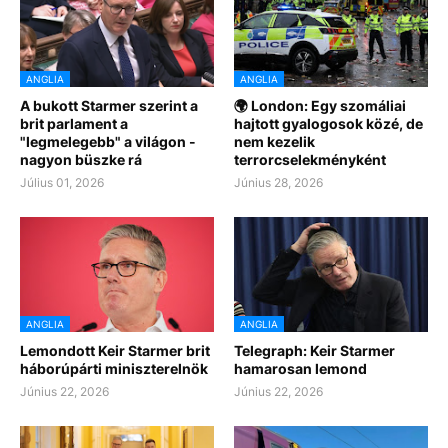
ANGLIA
ANGLIA
A bukott Starmer szerint a
🌍 London: Egy szomáliai
brit parlament a
hajtott gyalogosok közé, de
"legmelegebb" a világon -
nem kezelik
nagyon büszke rá
terrorcselekményként
Július 01, 2026
Június 28, 2026
ANGLIA
ANGLIA
Lemondott Keir Starmer brit
Telegraph: Keir Starmer
háborúpárti miniszterelnök
hamarosan lemond
Június 22, 2026
Június 22, 2026