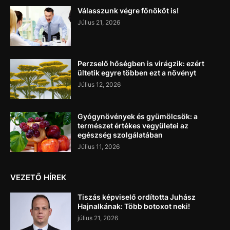
Válasszunk végre főnököt is!
Július 21, 2026
Perzselő hőségben is virágzik: ezért
ültetik egyre többen ezt a növényt
Július 12, 2026
Gyógynövények és gyümölcsök: a
természet értékes vegyületei az
egészség szolgálatában
Július 11, 2026
VEZETŐ HÍREK
Tiszás képviselő ordította Juhász
Hajnalkának: Több botoxot neki!
július 21, 2026