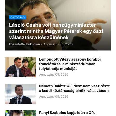
GAZDASÁG
László Csaba volt pénzügyminiszter
szerint mintha Magyar Péterék egy őszi
választásra készülnének
közzétette
Unknown
-
Augusztus 05, 2026
Lemondott Vitézy asszony korábbi
frakciótársa, a minisztériumban
folytathatja munkáját
Augusztus 05, 2026
Németh Balázs: A Fidesz nem vesz részt
a keddi köztársaságielnök-választáson
Augusztus 05, 2026
Panyi Szabolcs kapja idén a CPJ