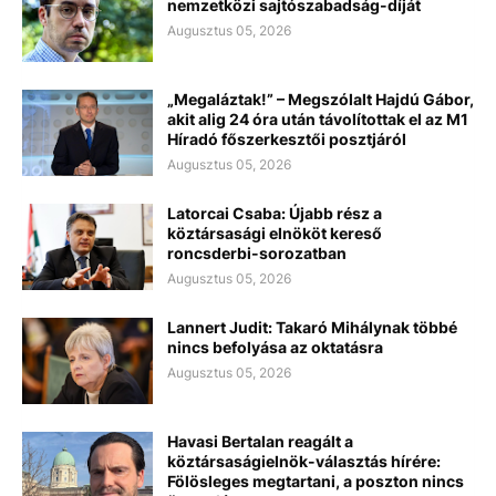
nemzetközi sajtószabadság-díját
Augusztus 05, 2026
„Megaláztak!” – Megszólalt Hajdú Gábor,
akit alig 24 óra után távolítottak el az M1
Híradó főszerkesztői posztjáról
Augusztus 05, 2026
Latorcai Csaba: Újabb rész a
köztársasági elnököt kereső
roncsderbi-sorozatban
Augusztus 05, 2026
Lannert Judit: Takaró Mihálynak többé
nincs befolyása az oktatásra
Augusztus 05, 2026
Havasi Bertalan reagált a
köztársaságielnök-választás hírére:
Fölösleges megtartani, a poszton nincs