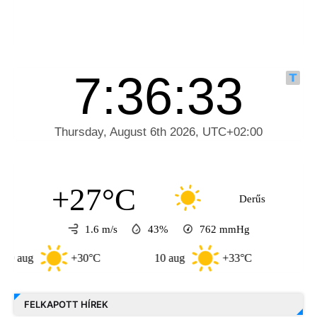
+27°C
Derűs
1.6 m/s
43%
762
mmHg
+30°C
10 aug
+33°C
11 aug
FELKAPOTT HÍREK