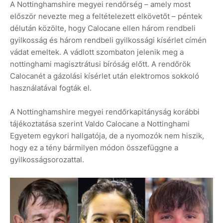
A Nottinghamshire megyei rendőrség – amely most
először nevezte meg a feltételezett elkövetőt – péntek
délután közölte, hogy Calocane ellen három rendbeli
gyilkosság és három rendbeli gyilkossági kísérlet címén
vádat emeltek. A vádlott szombaton jelenik meg a
nottinghami magisztrátusi bíróság előtt. A rendőrök
Calocanét a gázolási kísérlet után elektromos sokkoló
használatával fogták el.
A Nottinghamshire megyei rendőrkapitányság korábbi
tájékoztatása szerint Valdo Calocane a Nottinghami
Egyetem egykori hallgatója, de a nyomozók nem hiszik,
hogy ez a tény bármilyen módon összefüggne a
gyilkosságsorozattal.