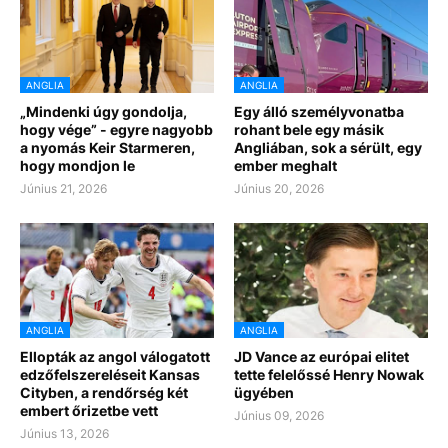
ANGLIA
ANGLIA
„Mindenki úgy gondolja,
Egy álló személyvonatba
hogy vége” - egyre nagyobb
rohant bele egy másik
a nyomás Keir Starmeren,
Angliában, sok a sérült, egy
hogy mondjon le
ember meghalt
Június 21, 2026
Június 20, 2026
ANGLIA
ANGLIA
Ellopták az angol válogatott
JD Vance az európai elitet
edzőfelszereléseit Kansas
tette felelőssé Henry Nowak
Cityben, a rendőrség két
ügyében
embert őrizetbe vett
Június 09, 2026
Június 13, 2026