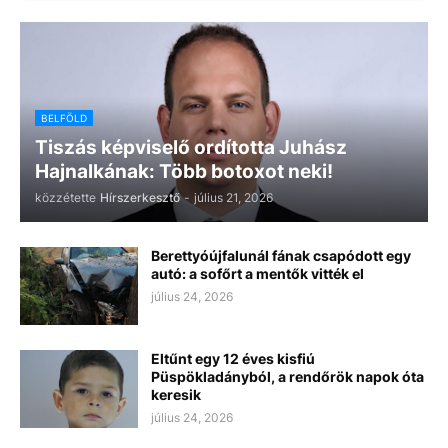
BELFÖLD
Tiszás képviselő ordította Juhász
Hajnalkának: Több botoxot neki!
közzétette
Hírszerkesztő
-
július 21, 2026
Berettyóújfalunál fának csapódott egy
autó: a sofőrt a mentők vitték el
július 24, 2026
Eltűnt egy 12 éves kisfiú
Püspökladányból, a rendőrök napok óta
keresik
július 24, 2026