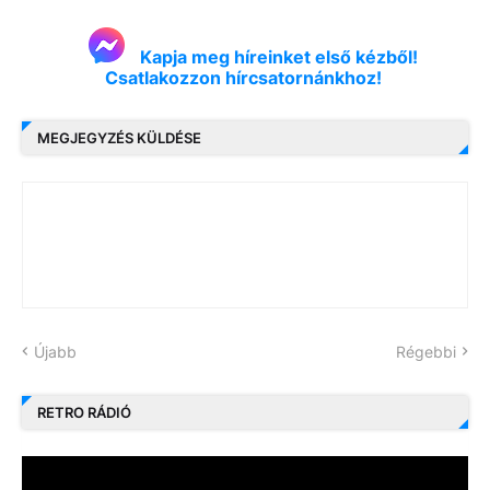
Kapja meg híreinket első kézből!
Csatlakozzon hírcsatornánkhoz!
MEGJEGYZÉS KÜLDÉSE
Újabb
Régebbi
RETRO RÁDIÓ