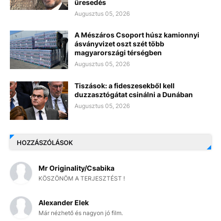
üresedés
Augusztus 05, 2026
A Mészáros Csoport húsz kamionnyi
ásványvizet oszt szét több
magyarországi térségben
Augusztus 05, 2026
Tiszások: a fideszesekből kell
duzzasztógátat csinálni a Dunában
Augusztus 05, 2026
HOZZÁSZÓLÁSOK
Mr Originality/Csabika
KÖSZÖNÖM A TERJESZTÉST !
Alexander Elek
Már nézhető és nagyon jó film.