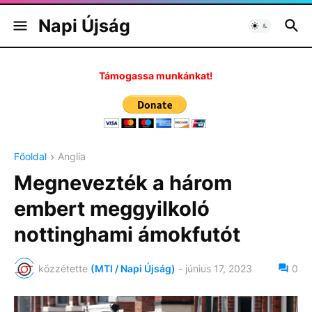
Napi Újság
Támogassa munkánkat!
Főoldal
Anglia
Megnevezték a három
embert meggyilkoló
nottinghami ámokfutót
közzétette
(MTI / Napi Újság)
-
június 17, 2023
0