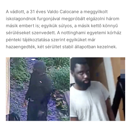
A vádlott, a 31 éves Valdo Calocane a meggyilkolt
iskolagondnok furgonjával megpróbált elgázolni három
másik embert is; egyikük súlyos, a másik kettő könnyű
sérüléseket szenvedett. A nottinghami egyetemi kórház
pénteki tájékoztatása szerint egyiküket már
hazaengedték, két sérültet stabil állapotban kezelnek.