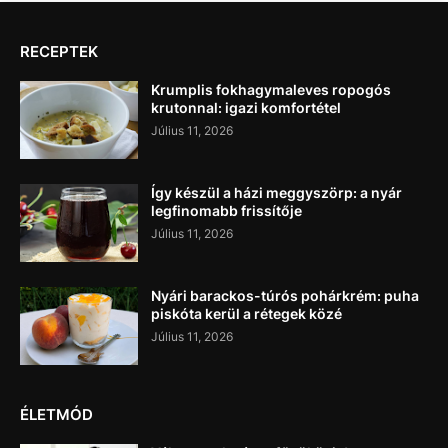
RECEPTEK
Krumplis fokhagymaleves ropogós
krutonnal: igazi komfortétel
Július 11, 2026
Így készül a házi meggyszörp: a nyár
legfinomabb frissítője
Július 11, 2026
Nyári barackos-túrós pohárkrém: puha
piskóta kerül a rétegek közé
Július 11, 2026
ÉLETMÓD