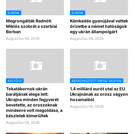
EURÓPA
EURÓPA
Megrongálták Radnóti
Kémkedés gyanújával vettek
Miklós szobrát a szerbiai
őrizetbe a német hatóságok
Borban
egy ukrán állampolgárt
Augusztus 06, 2026
Augusztus 06, 2026
KÜLFÖLD
BEFAGYASZTOTT OROSZ VAGYON
Tokatábornok ukrán
1,4 milliárd eurót utal az EU
barátjának elege lett:
Ukrajnának az orosz vagyon
Ukrajna minden fegyverét
hozamaiból
bevetette, az oroszoknak
Augusztus 06, 2026
mindenre volt megoldása, a
készletek kimerültek
Augusztus 06, 2026