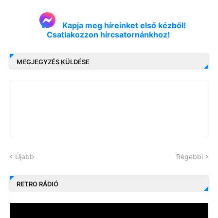
Kapja meg híreinket első kézből!
Csatlakozzon hírcsatornánkhoz!
MEGJEGYZÉS KÜLDÉSE
Újabb
Régebbi
RETRO RÁDIÓ