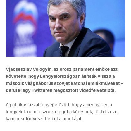
Vjacseszlav Vologyin, az orosz parlament elnöke azt
követelte, hogy Lengyelországban állítsák vissza a
második világháborús szovjet katonai emlékműveket –
derül ki egy Twitteren megosztott videófelvételből.
A politikus azzal fenyegetőzött, hogy amennyiben a
lengyelek nem tesznek eleget a kérésnek, több tízezer
kamionsofőr veszítheti el a munkáját.