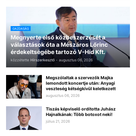
GAZDASÁG
Megnyerte első közbeszerzését a
választások óta a Mészáros Lőrinc
érdekeltségébe tartozó V-Híd Kft.
közzétette
Hírszerkesztő
-
augusztus 06, 2026
Megszólaltak a szervezők Majka
lemondott koncertje után: Anyagi
veszteség kétségkívül keletkezett
augusztus 06, 2026
Tiszás képviselő ordította Juhász
Hajnalkának: Több botoxot neki!
július 21, 2026