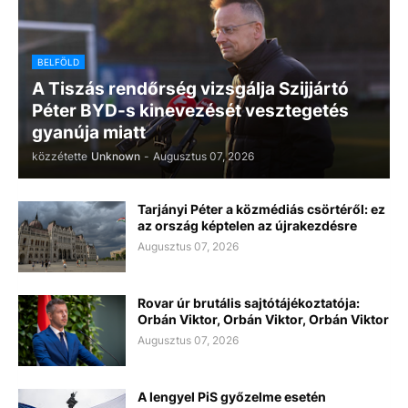
BELFÖLD
A Tiszás rendőrség vizsgálja Szijjártó
Péter BYD-s kinevezését vesztegetés
gyanúja miatt
közzétette
Unknown
-
Augusztus 07, 2026
Tarjányi Péter a közmédiás csörtéről: ez
az ország képtelen az újrakezdésre
Augusztus 07, 2026
Rovar úr brutális sajtótájékoztatója:
Orbán Viktor, Orbán Viktor, Orbán Viktor
Augusztus 07, 2026
A lengyel PiS győzelme esetén