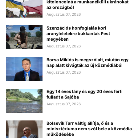
kitoloncolná a munkanélküli ukránokat
az országból
Augusztus 07, 2026
Szenzációs honfoglalás kori
aranyleletekre bukkantak Pest
megyében
Augusztus 07, 2026
Borsa Miklós is megszólalt, miután egy
nap alatt kivágták az új közmédiából
Augusztus 07, 2026
Egy 14 éves lány és egy 20 éves férfi
fulladt a Sajóba
Augusztus 07, 2026
Bolsevik Tarr váltig állítja, ő és a
minisztériuma nem szól bele a közmédia
működésébe