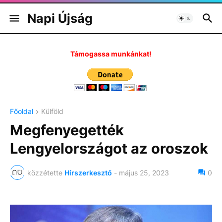
Napi Újság
Támogassa munkánkat!
Főoldal
Külföld
Megfenyegették
Lengyelországot az oroszok
közzétette
Hírszerkesztő
-
május 25, 2023
0