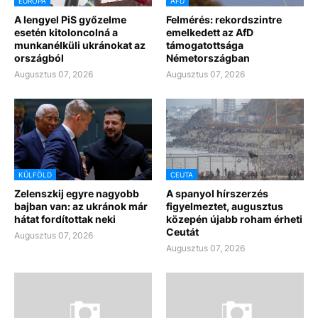
EURÓPA
AFD
A lengyel PiS győzelme
Felmérés: rekordszintre
esetén kitoloncolná a
emelkedett az AfD
munkanélküli ukránokat az
támogatottsága
országból
Németországban
Augusztus 07, 2026
Augusztus 07, 2026
KÜLFÖLD
CEUTA
Zelenszkij egyre nagyobb
A spanyol hírszerzés
bajban van: az ukránok már
figyelmeztet, augusztus
hátat fordítottak neki
közepén újabb roham érheti
Ceutát
Augusztus 07, 2026
Augusztus 07, 2026