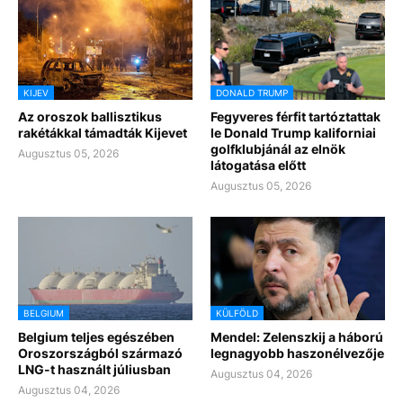
KIJEV
DONALD TRUMP
Az oroszok ballisztikus
Fegyveres férfit tartóztattak
rakétákkal támadták Kijevet
le Donald Trump kaliforniai
golfklubjánál az elnök
Augusztus 05, 2026
látogatása előtt
Augusztus 05, 2026
BELGIUM
KÜLFÖLD
Belgium teljes egészében
Mendel: Zelenszkij a háború
Oroszországból származó
legnagyobb haszonélvezője
LNG-t használt júliusban
Augusztus 04, 2026
Augusztus 04, 2026