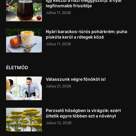
Így készül a házi meggyszörp: a nyár
legfinomabb frissítője
Július 11, 2026
Nyári barackos-túrós pohárkrém: puha
piskóta kerül a rétegek közé
Július 11, 2026
ÉLETMÓD
Válasszunk végre főnököt is!
Július 21, 2026
Perzselő hőségben is virágzik: ezért
ültetik egyre többen ezt a növényt
Július 12, 2026