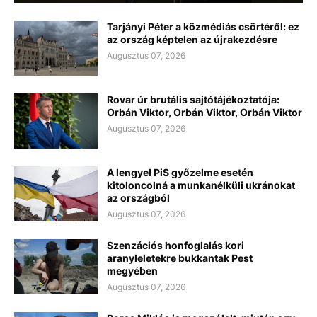
Tarjányi Péter a közmédiás csörtéről: ez
az ország képtelen az újrakezdésre
Augusztus 07, 2026
Rovar úr brutális sajtótájékoztatója:
Orbán Viktor, Orbán Viktor, Orbán Viktor
Augusztus 07, 2026
A lengyel PiS győzelme esetén
kitoloncolná a munkanélküli ukránokat
az országból
Augusztus 07, 2026
Szenzációs honfoglalás kori
aranyleletekre bukkantak Pest
megyében
Augusztus 07, 2026