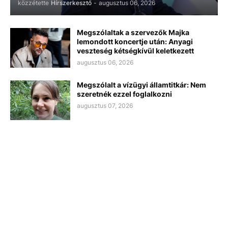
közzétette
Hírszerkesztő
-
augusztus 06, 2026
Megszólaltak a szervezők Majka
lemondott koncertje után: Anyagi
veszteség kétségkívül keletkezett
augusztus 06, 2026
Megszólalt a vízügyi államtitkár: Nem
szeretnék ezzel foglalkozni
augusztus 07, 2026