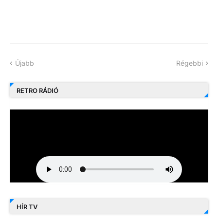
Újabb
Régebbi
RETRO RÁDIÓ
HÍR TV