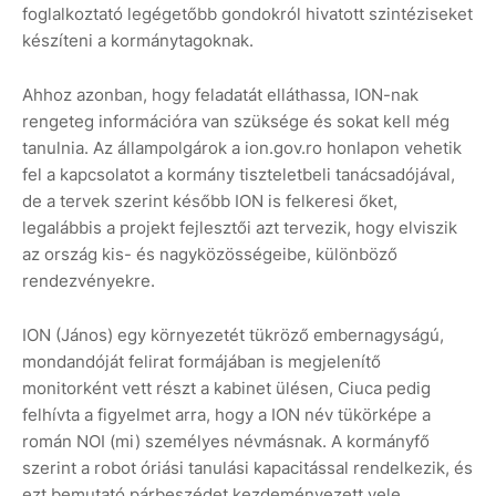
foglalkoztató legégetőbb gondokról hivatott szintéziseket
készíteni a kormánytagoknak.
Ahhoz azonban, hogy feladatát elláthassa, ION-nak
rengeteg információra van szüksége és sokat kell még
tanulnia. Az állampolgárok a ion.gov.ro honlapon vehetik
fel a kapcsolatot a kormány tiszteletbeli tanácsadójával,
de a tervek szerint később ION is felkeresi őket,
legalábbis a projekt fejlesztői azt tervezik, hogy elviszik
az ország kis- és nagyközösségeibe, különböző
rendezvényekre.
ION (János) egy környezetét tükröző embernagyságú,
mondandóját felirat formájában is megjelenítő
monitorként vett részt a kabinet ülésen, Ciuca pedig
felhívta a figyelmet arra, hogy a ION név tükörképe a
román NOI (mi) személyes névmásnak. A kormányfő
szerint a robot óriási tanulási kapacitással rendelkezik, és
ezt bemutató párbeszédet kezdeményezett vele,