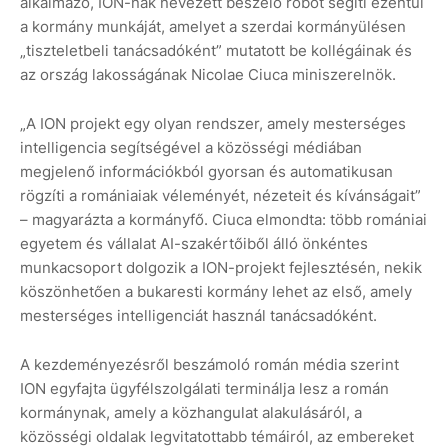
alkalmazó, ION-nak nevezett beszélő robot segíti ezentúl
a kormány munkáját, amelyet a szerdai kormányülésen
„tiszteletbeli tanácsadóként” mutatott be kollégáinak és
az ország lakosságának Nicolae Ciuca miniszerelnök.
„A ION projekt egy olyan rendszer, amely mesterséges
intelligencia segítségével a közösségi médiában
megjelenő információkból gyorsan és automatikusan
rögzíti a romániaiak véleményét, nézeteit és kívánságait”
– magyarázta a kormányfő. Ciuca elmondta: több romániai
egyetem és vállalat AI-szakértőiből álló önkéntes
munkacsoport dolgozik a ION-projekt fejlesztésén, nekik
köszönhetően a bukaresti kormány lehet az első, amely
mesterséges intelligenciát használ tanácsadóként.
A kezdeményezésről beszámoló román média szerint
ION egyfajta ügyfélszolgálati terminálja lesz a román
kormánynak, amely a közhangulat alakulásáról, a
közösségi oldalak legvitatottabb témáiról, az embereket