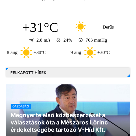
+31°C
Derűs
2.8 m/s
24%
763
mmHg
ug
+30°C
9 aug
+30°C
10 aug
FELKAPOTT HÍREK
GAZDASÁG
Megnyerte első közbeszerzését a
választások óta a Mészáros Lőrinc
érdekeltségébe tartozó V-Híd Kft.