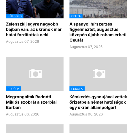
KÜLFÖLD
CEUTA
Zelenszkij egyre nagyobb
A spanyol hírszerzés
bajban van: az ukránok már
figyelmeztet, augusztus
hátat fordítottak neki
közepén újabb roham érheti
Ceutát
Augusztus 07, 2026
Augusztus 07, 2026
EURÓPA
EURÓPA
Megrongálták Radnóti
Kémkedés gyanújával vettek
Miklós szobrát a szerbiai
őrizetbe a német hatóságok
Borban
egy ukrán állampolgárt
Augusztus 06, 2026
Augusztus 06, 2026