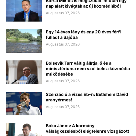
Borsa Miklós is megszólalt, miután egy
nap alatt kivágták az új közmédiából
Augusztus 07, 2026
Egy 14 éves lány és egy 20 éves férfi
fulladt a Sajóba
Augusztus 07, 2026
Bolsevik Tarr váltig állítja, ő és a
minisztériuma nem szól bele a közmédia
működésébe
Augusztus 07, 2026
Szenzáció a vizes Eb-n: Betlehem Dávid
aranyérmes!
Augusztus 07, 2026
Bóka János: A kormány
válságkezelésből elégtelenre vizsgázott