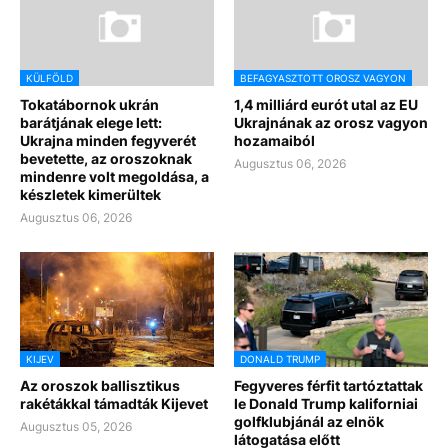
KÜLFÖLD
BEFAGYASZTOTT OROSZ VAGYON
Tokatábornok ukrán
1,4 milliárd eurót utal az EU
barátjának elege lett:
Ukrajnának az orosz vagyon
Ukrajna minden fegyverét
hozamaiból
bevetette, az oroszoknak
Augusztus 06, 2026
mindenre volt megoldása, a
készletek kimerültek
Augusztus 06, 2026
KIJEV
DONALD TRUMP
Az oroszok ballisztikus
Fegyveres férfit tartóztattak
rakétákkal támadták Kijevet
le Donald Trump kaliforniai
golfklubjánál az elnök
Augusztus 05, 2026
látogatása előtt