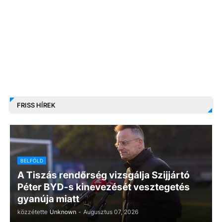
FRISS HÍREK
BELFÖLD
A Tiszás rendőrség vizsgálja Szijjártó
Péter BYD-s kinevezését vesztegetés
gyanúja miatt
közzétette
Unknown
-
Augusztus 07, 2026