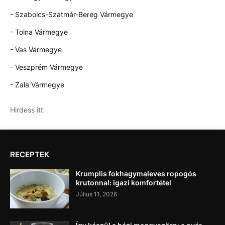
- Szabolcs-Szatmár-Bereg Vármegye
- Tolna Vármegye
- Vas Vármegye
- Veszprém Vármegye
- Zala Vármegye
Hirdess itt
RECEPTEK
Krumplis fokhagymaleves ropogós
krutonnal: igazi komfortétel
Július 11, 2026