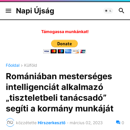
Napi Újság
Támogassa munkánkat!
Főoldal
Külföld
Romániában mesterséges
intelligenciát alkalmazó
„tiszteletbeli tanácsadó”
segíti a kormány munkáját
közzétette
Hírszerkesztő
-
március 02, 2023
0