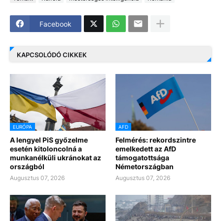
Facebook
KAPCSOLÓDÓ CIKKEK
EURÓPA
AFD
A lengyel PiS győzelme
Felmérés: rekordszintre
esetén kitoloncolná a
emelkedett az AfD
munkanélküli ukránokat az
támogatottsága
országból
Németországban
Augusztus 07, 2026
Augusztus 07, 2026