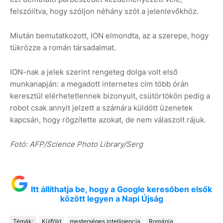
felszólítva, hogy szóljon néhány szót a jelenlevőkhöz.
Miután bemutatkozott, ION elmondta, az a szerepe, hogy
tükrözze a román társadalmat.
ION-nak a jelek szerint rengeteg dolga volt első
munkanapján: a megadott internetes cím több órán
keresztül elérhetetlennek bizonyult, csütörtökön pedig a
robot csak annyit jelzett a számára küldött üzenetek
kapcsán, hogy rögzítette azokat, de nem válaszolt rájuk.
Fotó: AFP/Science Photo Library/Serg
Itt állíthatja be, hogy a Google keresőben elsők
között legyen a Napi Újság
Témák:
Külföld
mesterséges intelligencia
Románia