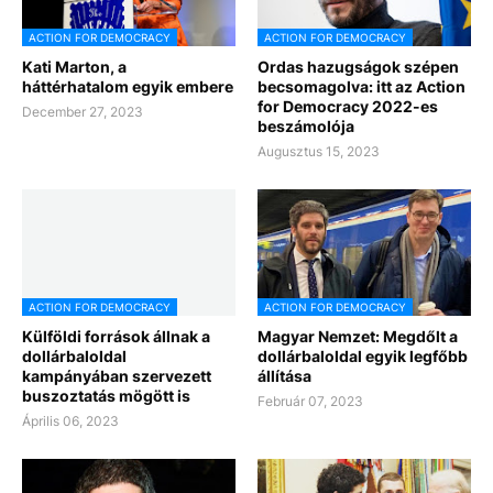
ACTION FOR DEMOCRACY
ACTION FOR DEMOCRACY
Kati Marton, a
Ordas hazugságok szépen
háttérhatalom egyik embere
becsomagolva: itt az Action
for Democracy 2022-es
December 27, 2023
beszámolója
Augusztus 15, 2023
ACTION FOR DEMOCRACY
ACTION FOR DEMOCRACY
Külföldi források állnak a
Magyar Nemzet: Megdőlt a
dollárbaloldal
dollárbaloldal egyik legfőbb
kampányában szervezett
állítása
buszoztatás mögött is
Február 07, 2023
Április 06, 2023