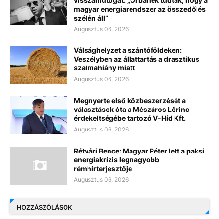
visszamutogat: „Orbánék tudták, hogy a
magyar energiarendszer az összedőlés
szélén áll”
Augusztus 06, 2026
Válsághelyzet a szántóföldeken:
Veszélyben az állattartás a drasztikus
szalmahiány miatt
Augusztus 06, 2026
Megnyerte első közbeszerzését a
választások óta a Mészáros Lőrinc
érdekeltségébe tartozó V-Híd Kft.
Augusztus 06, 2026
Rétvári Bence: Magyar Péter lett a paksi
energiakrízis legnagyobb
rémhírterjesztője
Augusztus 06, 2026
HOZZÁSZÓLÁSOK