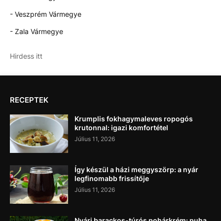
- Veszprém Vármegye
- Zala Vármegye
Hirdess itt
RECEPTEK
Krumplis fokhagymaleves ropogós
krutonnal: igazi komfortétel
Július 11, 2026
Így készül a házi meggyszörp: a nyár
legfinomabb frissítője
Július 11, 2026
Nyári barackos-túrós pohárkrém: puha