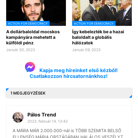
ACTION FOR DEMOCRACY
ACTION FOR DEMOCRACY
A dollárbaloldal mocskos
Így kebelezték be a hazai
kampányára mehetett a
baloldalt a globális
külföldi pénz
hálózatok
Január 30, 2023
Január 09, 2023
Kapja meg híreinket első kézből!
Csatlakozzon hírcsatornánkhoz!
1 MEGJEGYZÉSEK
Pálos Trend
2023. február 14. 13:42
A MÁRA MÁR 2.000.000-nál is TÖBB SZEMITA BELSŐ
ELLENSÉG MÁRIA ORSZÁGÁBAN HALÁLOS VESZÉLYT