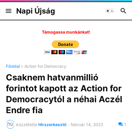
Napi Újság
Támogassa munkánkat!
Főoldal
Action for Democracy
Csaknem hatvanmillió
forintot kapott az Action for
Democracytól a néhai Aczél
Endre fia
közzétette
Hírszerkesztő
-
február 14, 2023
1