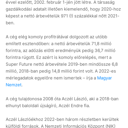
évvel ezelőtt, 2002. február 1-jén jött létre. A társaság
gazdálkodási adatait illetően kiemelendő, hogy 2020-hoz
képest a nettó árbevételük 971 (!) százalékkal nőtt 2021-
ben.
A cég elég komoly profitrátával dolgozott az utóbb
említett esztendőben: a nettó árbevételük 71,8 millió
forintra, az adózás előtti eredményük pedig 36,7 millió
forintra rúgott. Ez azért is komoly előrelépés, mert a
Super Future nettó árbevétele 2019-ben mindössze 6,8
millió, 2018-ban pedig 14,8 millió forint volt. A 2022-es
mérlegadatok egyelőre nem ismertek – írja a
Magyar
Nemzet
.
A cég tulajdonosa 2008 óta Aczél László, aki a 2018-ban
elhunyt baloldali újságíró, Aczél Endre fia.
Aczél Lászlóékhoz 2022-ben három részletben kerültek
külföldi források. A Nemzeti Információs Központ (NIK)