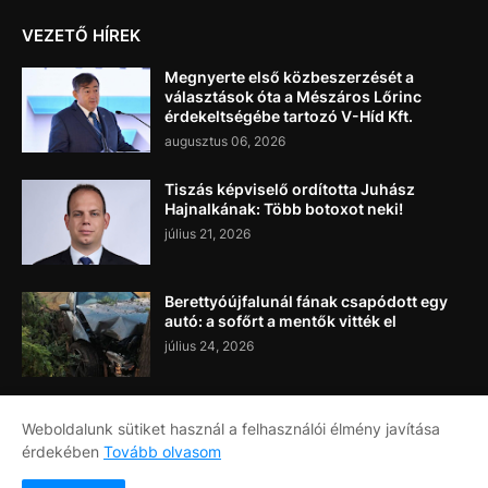
VEZETŐ HÍREK
Megnyerte első közbeszerzését a
választások óta a Mészáros Lőrinc
érdekeltségébe tartozó V-Híd Kft.
augusztus 06, 2026
Tiszás képviselő ordította Juhász
Hajnalkának: Több botoxot neki!
július 21, 2026
Berettyóújfalunál fának csapódott egy
autó: a sofőrt a mentők vitték el
július 24, 2026
Weboldalunk sütiket használ a felhasználói élmény javítása
érdekében
Tovább olvasom
Címlap
Rólunk
Kapcsolat