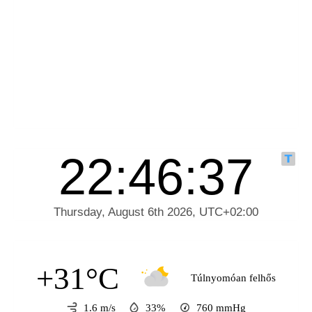
+31°C
Túlnyomóan felhős
1.6 m/s
33%
760
mmHg