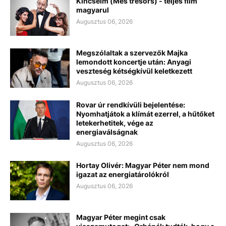
Kincseim (Mes trésors) - teljes film
magyarul
Augusztus 06, 2026
Megszólaltak a szervezők Majka
lemondott koncertje után: Anyagi
veszteség kétségkívül keletkezett
Augusztus 06, 2026
Rovar úr rendkívüli bejelentése:
Nyomhatjátok a klímát ezerrel, a hűtőket
letekerhetitek, vége az
energiaválságnak
Augusztus 06, 2026
Hortay Olivér: Magyar Péter nem mond
igazat az energiatárolókról
Augusztus 06, 2026
Magyar Péter megint csak