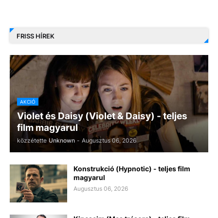
FRISS HÍREK
AKCIÓ
Violet és Daisy (Violet & Daisy) - teljes
film magyarul
közzétette
Unknown
-
Augusztus 06, 2026
Konstrukció (Hypnotic) - teljes film
magyarul
Augusztus 06, 2026