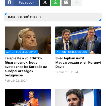
Facebook
KAPCSOLÓDÓ CIKKEK
ACTION FOR DEMOCRACY
ACTION FOR DEMOCRACY
Leleplezte a volt NATO-
Svéd lapban uszít
főparancsnok, hogy
Magyarország ellen Korányi
avatkoznak be Sorosék az
Dávid
európai országok
Február 10, 2024
belügyeibe
Február 22, 2024