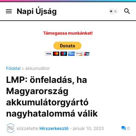
Napi Újság
Támogassa munkánkat!
Főoldal
akkumulátor
LMP: önfeladás, ha
Magyarország
akkumulátorgyártó
nagyhatalommá válik
közzétette
Hírszerkesztő
-
január 10, 2023
0