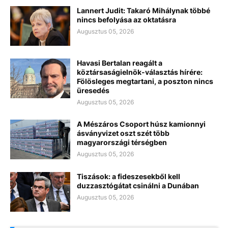
Lannert Judit: Takaró Mihálynak többé
nincs befolyása az oktatásra
Augusztus 05, 2026
Havasi Bertalan reagált a
köztársaságielnök-választás hírére:
Fölösleges megtartani, a poszton nincs
üresedés
Augusztus 05, 2026
A Mészáros Csoport húsz kamionnyi
ásványvizet oszt szét több
magyarországi térségben
Augusztus 05, 2026
Tiszások: a fideszesekből kell
duzzasztógátat csinálni a Dunában
Augusztus 05, 2026