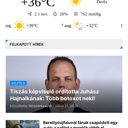
+36°C
Derűs
2.1 m/s
20%
762
mmHg
+39°C
7 aug
+32°C
8 aug
FELKAPOTT HÍREK
BELFÖLD
Tiszás képviselő ordította Juhász
Hajnalkának: Több botoxot neki!
közzétette
Hírszerkesztő
-
július 21, 2026
Berettyóújfalunál fának csapódott egy
autó: a sofőrt a mentők vitték el