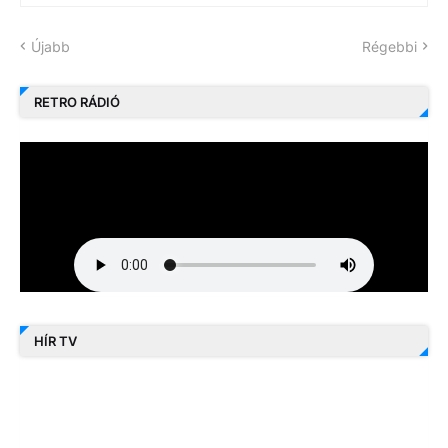
Újabb
Régebbi
RETRO RÁDIÓ
HÍR TV