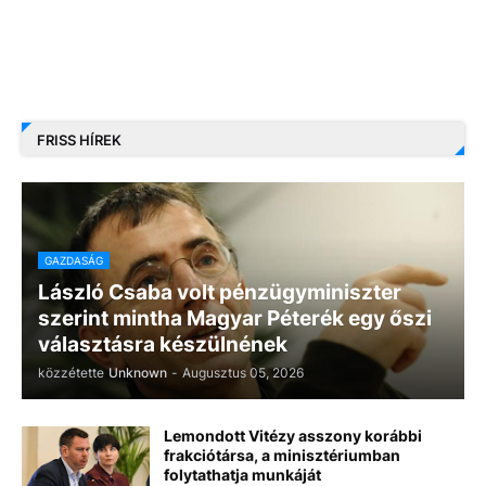
FRISS HÍREK
GAZDASÁG
László Csaba volt pénzügyminiszter
szerint mintha Magyar Péterék egy őszi
választásra készülnének
közzétette
Unknown
-
Augusztus 05, 2026
Lemondott Vitézy asszony korábbi
frakciótársa, a minisztériumban
folytathatja munkáját