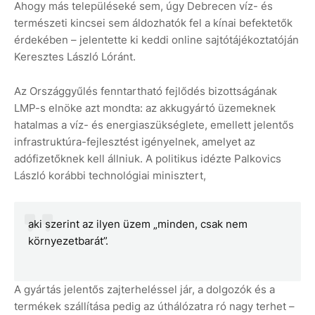
Ahogy más településeké sem, úgy Debrecen víz- és
természeti kincsei sem áldozhatók fel a kínai befektetők
érdekében – jelentette ki keddi online sajtótájékoztatóján
Keresztes László Lóránt.
Az Országgyűlés fenntartható fejlődés bizottságának
LMP-s elnöke azt mondta: az akkugyártó üzemeknek
hatalmas a víz- és energiaszükséglete, emellett jelentős
infrastruktúra-fejlesztést igényelnek, amelyet az
adófizetőknek kell állniuk. A politikus idézte Palkovics
László korábbi technológiai minisztert,
aki szerint az ilyen üzem „minden, csak nem
környezetbarát”.
A gyártás jelentős zajterheléssel jár, a dolgozók és a
termékek szállítása pedig az úthálózatra ró nagy terhet –