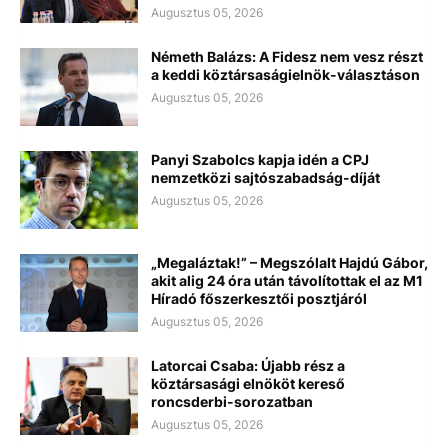
Augusztus 05, 2026
Németh Balázs: A Fidesz nem vesz részt
a keddi köztársaságielnök-választáson
Augusztus 05, 2026
Panyi Szabolcs kapja idén a CPJ
nemzetközi sajtószabadság-díját
Augusztus 05, 2026
„Megaláztak!” – Megszólalt Hajdú Gábor,
akit alig 24 óra után távolítottak el az M1
Híradó főszerkesztői posztjáról
Augusztus 05, 2026
Latorcai Csaba: Újabb rész a
köztársasági elnököt kereső
roncsderbi-sorozatban
Augusztus 05, 2026