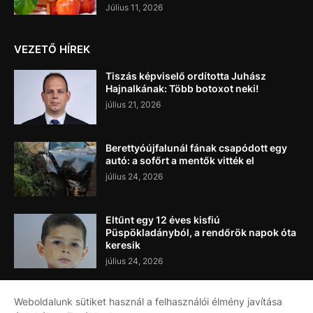
Július 11, 2026
VEZETŐ HÍREK
Tiszás képviselő ordította Juhász
Hajnalkának: Több botoxot neki!
július 21, 2026
Berettyóújfalunál fának csapódott egy
autó: a sofőrt a mentők vitték el
július 24, 2026
Eltűnt egy 12 éves kisfiú
Püspökladányból, a rendőrök napok óta
keresik
július 24, 2026
Weboldalunk sütiket használ a felhasználói élmény javítása