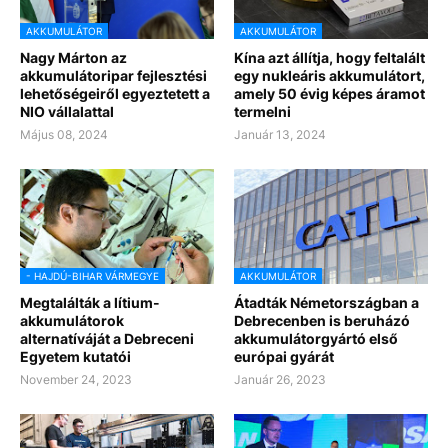
AKKUMULÁTOR
AKKUMULÁTOR
Nagy Márton az
Kína azt állítja, hogy feltalált
akkumulátoripar fejlesztési
egy nukleáris akkumulátort,
lehetőségeiről egyeztetett a
amely 50 évig képes áramot
NIO vállalattal
termelni
Május 08, 2024
Január 13, 2024
- HAJDÚ-BIHAR VÁRMEGYE
AKKUMULÁTOR
Megtalálták a lítium-
Átadták Németországban a
akkumulátorok
Debrecenben is beruházó
alternatíváját a Debreceni
akkumulátorgyártó első
Egyetem kutatói
európai gyárát
November 24, 2023
Január 26, 2023