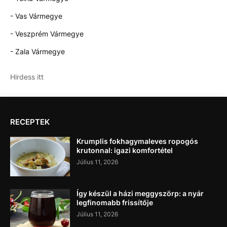
- Vas Vármegye
- Veszprém Vármegye
- Zala Vármegye
Hirdess itt
RECEPTEK
Krumplis fokhagymaleves ropogós
krutonnal: igazi komfortétel
Július 11, 2026
Így készül a házi meggyszörp: a nyár
legfinomabb frissítője
Július 11, 2026