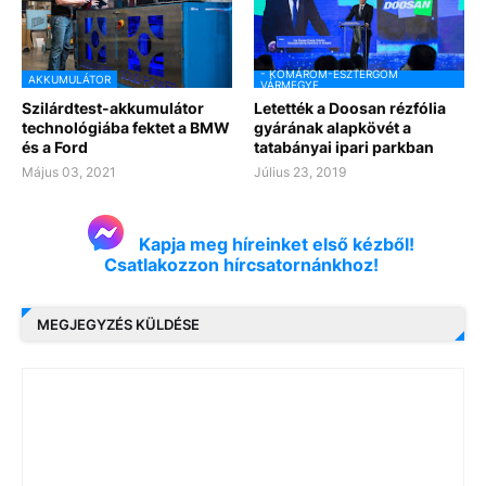
- KOMÁROM-ESZTERGOM
AKKUMULÁTOR
VÁRMEGYE
Szilárdtest-akkumulátor
Letették a Doosan rézfólia
technológiába fektet a BMW
gyárának alapkövét a
és a Ford
tatabányai ipari parkban
Május 03, 2021
Július 23, 2019
Kapja meg híreinket első kézből!
Csatlakozzon hírcsatornánkhoz!
MEGJEGYZÉS KÜLDÉSE