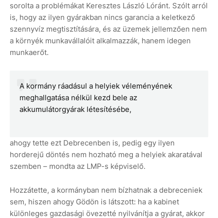
sorolta a problémákat Keresztes László Lóránt. Szólt arról
is, hogy az ilyen gyárakban nincs garancia a keletkező
szennyvíz megtisztítására, és az üzemek jellemzően nem
a környék munkavállalóit alkalmazzák, hanem idegen
munkaerőt.
A kormány ráadásul a helyiek véleményének
meghallgatása nélkül kezd bele az
akkumulátorgyárak létesítésébe,
ahogy tette ezt Debrecenben is, pedig egy ilyen
horderejű döntés nem hozható meg a helyiek akaratával
szemben – mondta az LMP-s képviselő.
Hozzátette, a kormányban nem bízhatnak a debreceniek
sem, hiszen ahogy Gödön is látszott: ha a kabinet
különleges gazdasági övezetté nyilvánítja a gyárat, akkor