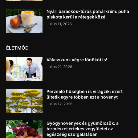
Nyári barackos-túrós pohárkrém: puha
piskóta kerül a rétegek közé
Július 11, 2026
ÉLETMÓD
Válasszunk végre főnököt is!
Július 21, 2026
Perzselő hőségben is virágzik: ezért
ültetik egyre többen ezt a növényt
Július 12, 2026
Gyógynövények és gyümölcsök: a
természet értékes vegyületei az
egészség szolgálatában