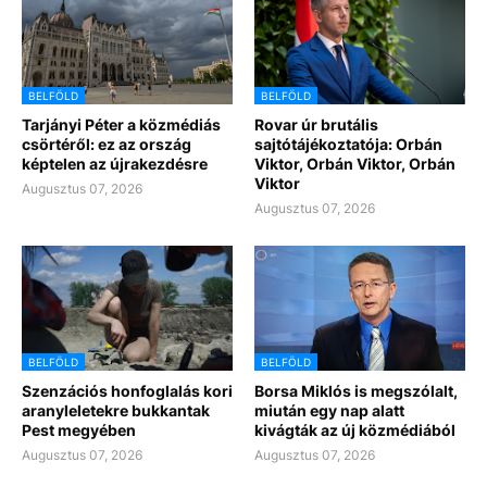
BELFÖLD
BELFÖLD
Tarjányi Péter a közmédiás
Rovar úr brutális
csörtéről: ez az ország
sajtótájékoztatója: Orbán
képtelen az újrakezdésre
Viktor, Orbán Viktor, Orbán
Viktor
Augusztus 07, 2026
Augusztus 07, 2026
BELFÖLD
BELFÖLD
Szenzációs honfoglalás kori
Borsa Miklós is megszólalt,
aranyleletekre bukkantak
miután egy nap alatt
Pest megyében
kivágták az új közmédiából
Augusztus 07, 2026
Augusztus 07, 2026