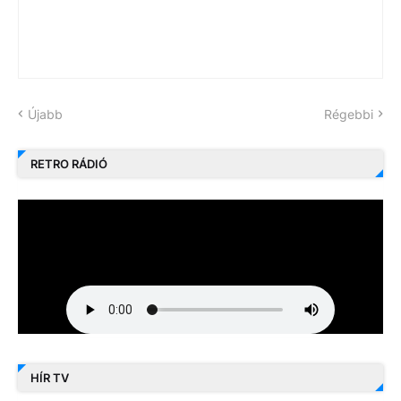
Újabb
Régebbi
RETRO RÁDIÓ
HÍR TV