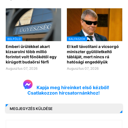
BELFÖLD
BALFASZOK
Emberi ürülékkel akart
El kell távolítani a vicsorgó
kizsarolni több millió
miniszter gyülöletkeltő
forintot volt főnökétől egy
tábláját, mert nincs rá
kirúgott budaörsi férfi
hatósági engedélyük
Augusztus 07, 2026
Augusztus 07, 2026
Kapja meg híreinket első kézből!
Csatlakozzon hírcsatornánkhoz!
MEGJEGYZÉS KÜLDÉSE