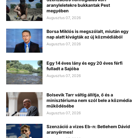
aranyleletekre bukkantak Pest
megyében
Augusztus 07, 2026
Borsa Miklós is megszólalt, miután egy
nap alatt kivágták az új közmédiából
Augusztus 07, 2026
Egy 14 éves lány és egy 20 éves férfi
fulladt a Sajóba
Augusztus 07, 2026
Bolsevik Tarr váltig állítja, ő és a
minisztériuma nem szól bele a közmédia
működésébe
Augusztus 07, 2026
Szenzáció a vizes Eb-n: Betlehem Dávid
aranyérmes!