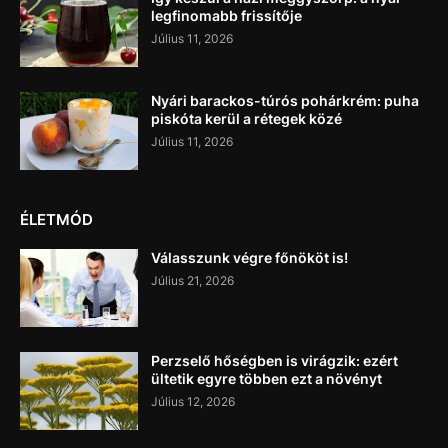
legfinomabb frissítője
Július 11, 2026
Nyári barackos-túrós pohárkrém: puha
piskóta kerül a rétegek közé
Július 11, 2026
ÉLETMÓD
Válasszunk végre főnököt is!
Július 21, 2026
Perzselő hőségben is virágzik: ezért
ültetik egyre többen ezt a növényt
Július 12, 2026