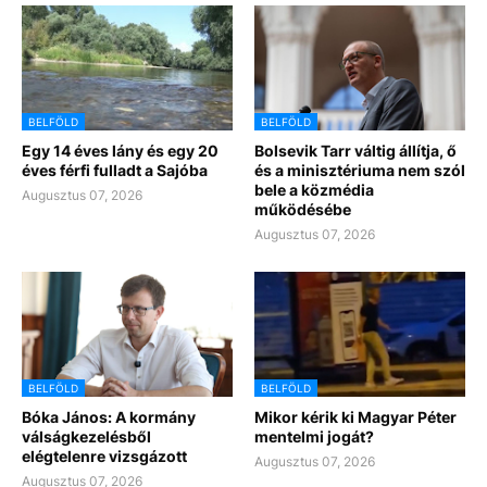
BELFÖLD
BELFÖLD
Egy 14 éves lány és egy 20
Bolsevik Tarr váltig állítja, ő
éves férfi fulladt a Sajóba
és a minisztériuma nem szól
bele a közmédia
Augusztus 07, 2026
működésébe
Augusztus 07, 2026
BELFÖLD
BELFÖLD
Bóka János: A kormány
Mikor kérik ki Magyar Péter
válságkezelésből
mentelmi jogát?
elégtelenre vizsgázott
Augusztus 07, 2026
Augusztus 07, 2026