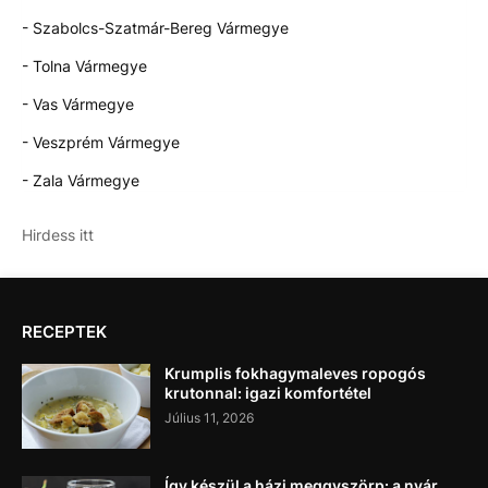
- Szabolcs-Szatmár-Bereg Vármegye
- Tolna Vármegye
- Vas Vármegye
- Veszprém Vármegye
- Zala Vármegye
Hirdess itt
RECEPTEK
Krumplis fokhagymaleves ropogós
krutonnal: igazi komfortétel
Július 11, 2026
Így készül a házi meggyszörp: a nyár