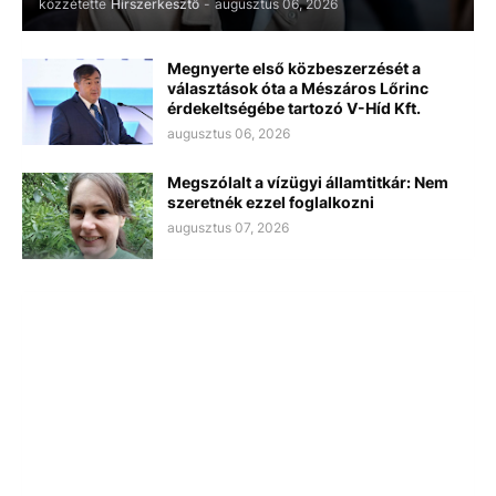
közzétette
Hírszerkesztő
-
augusztus 06, 2026
Megnyerte első közbeszerzését a
választások óta a Mészáros Lőrinc
érdekeltségébe tartozó V-Híd Kft.
augusztus 06, 2026
Megszólalt a vízügyi államtitkár: Nem
szeretnék ezzel foglalkozni
augusztus 07, 2026