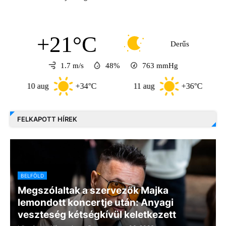
+21°C
Derűs
1.7 m/s
48%
763
mmHg
10 aug
+34°C
11 aug
+36°C
12 
FELKAPOTT HÍREK
BELFÖLD
Megszólaltak a szervezők Majka
lemondott koncertje után: Anyagi
veszteség kétségkívül keletkezett