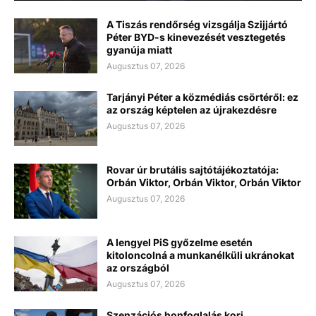
A Tiszás rendőrség vizsgálja Szijjártó
Péter BYD-s kinevezését vesztegetés
gyanúja miatt
Augusztus 07, 2026
Tarjányi Péter a közmédiás csörtéről: ez
az ország képtelen az újrakezdésre
Augusztus 07, 2026
Rovar úr brutális sajtótájékoztatója:
Orbán Viktor, Orbán Viktor, Orbán Viktor
Augusztus 07, 2026
A lengyel PiS győzelme esetén
kitoloncolná a munkanélküli ukránokat
az országból
Augusztus 07, 2026
Szenzációs honfoglalás kori