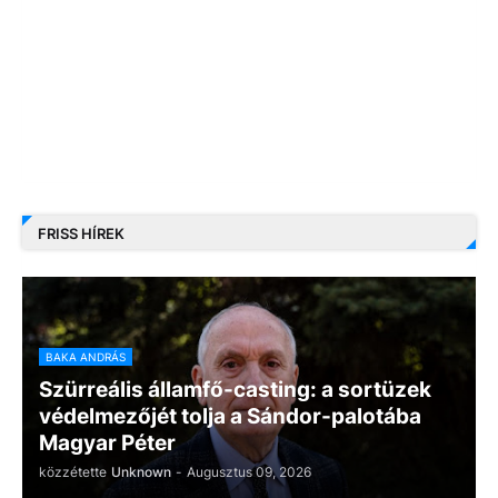
FRISS HÍREK
BAKA ANDRÁS
Szürreális államfő-casting: a sortüzek
védelmezőjét tolja a Sándor-palotába
Magyar Péter
közzétette
Unknown
-
Augusztus 09, 2026