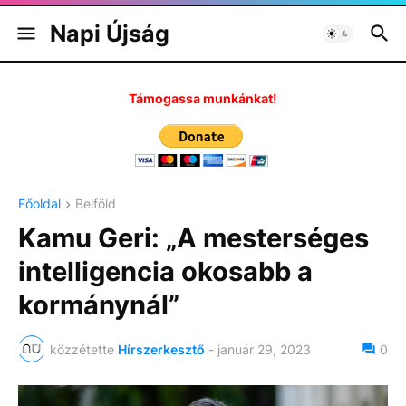
Napi Újság
Támogassa munkánkat!
Főoldal
Belföld
Kamu Geri: „A mesterséges
intelligencia okosabb a
kormánynál”
közzétette
Hírszerkesztő
-
január 29, 2023
0