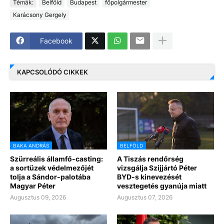
Témák:
Belföld
Budapest
főpolgármester
Karácsony Gergely
Facebook
KAPCSOLÓDÓ CIKKEK
BAKA ANDRÁS
BELFÖLD
Szürreális államfő-casting:
A Tiszás rendőrség
a sortüzek védelmezőjét
vizsgálja Szijjártó Péter
tolja a Sándor-palotába
BYD-s kinevezését
Magyar Péter
vesztegetés gyanúja miatt
Augusztus 09, 2026
Augusztus 07, 2026