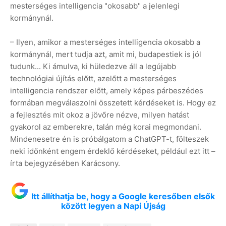
mesterséges intelligencia "okosabb" a jelenlegi
kormánynál.
– Ilyen, amikor a mesterséges intelligencia okosabb a
kormánynál, mert tudja azt, amit mi, budapestiek is jól
tudunk... Ki ámulva, ki hüledezve áll a legújabb
technológiai újítás előtt, azelőtt a mesterséges
intelligencia rendszer előtt, amely képes párbeszédes
formában megválaszolni összetett kérdéseket is. Hogy ez
a fejlesztés mit okoz a jövőre nézve, milyen hatást
gyakorol az emberekre, talán még korai megmondani.
Mindenesetre én is próbálgatom a ChatGPT-t, fölteszek
neki időnként engem érdeklő kérdéseket, például ezt itt –
írta bejegyzésében Karácsony.
Itt állíthatja be, hogy a Google keresőben elsők
között legyen a Napi Újság