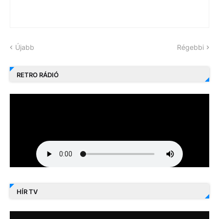
Újabb
Régebbi
RETRO RÁDIÓ
HÍR TV