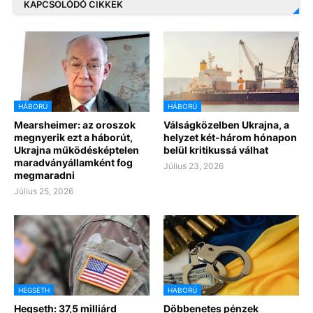
KAPCSOLÓDÓ CIKKEK
HÁBORÚ
HÁBORÚ
Mearsheimer: az oroszok
Válságközelben Ukrajna, a
megnyerik ezt a háborút,
helyzet két-három hónapon
Ukrajna működésképtelen
belül kritikussá válhat
maradványállamként fog
Július 23, 2026
megmaradni
Július 25, 2026
HEGSETH
HÁBORÚ
Hegseth: 37,5 milliárd
Döbbenetes pénzek