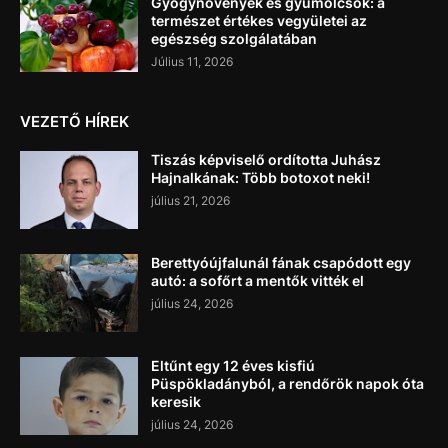
Gyógynövények és gyümölcsök: a
természet értékes vegyületei az
egészség szolgálatában
Július 11, 2026
VEZETŐ HÍREK
Tiszás képviselő ordította Juhász
Hajnalkának: Több botoxot neki!
július 21, 2026
Berettyóújfalunál fának csapódott egy
autó: a sofőrt a mentők vitték el
július 24, 2026
Eltűnt egy 12 éves kisfiú
Püspökladányból, a rendőrök napok óta
keresik
július 24, 2026