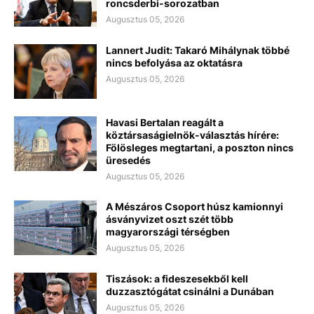
roncsderbi-sorozatban
Augusztus 05, 2026
Lannert Judit: Takaró Mihálynak többé
nincs befolyása az oktatásra
Augusztus 05, 2026
Havasi Bertalan reagált a
köztársaságielnök-választás hírére:
Fölösleges megtartani, a poszton nincs
üresedés
Augusztus 05, 2026
A Mészáros Csoport húsz kamionnyi
ásványvizet oszt szét több
magyarországi térségben
Augusztus 05, 2026
Tiszások: a fideszesekből kell
duzzasztógátat csinálni a Dunában
Augusztus 05, 2026