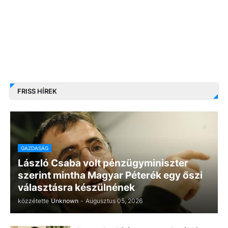
FRISS HÍREK
GAZDASÁG
László Csaba volt pénzügyminiszter
szerint mintha Magyar Péterék egy őszi
választásra készülnének
közzétette
Unknown
-
Augusztus 05, 2026