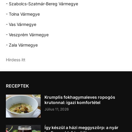
- Szabolcs-Szatmár-Bereg Vármegye
- Tolna Vármegye
- Vas Vármegye
- Veszprém Vármegye
- Zala Vármegye
Hirdess itt
RECEPTEK
Krumplis fokhagymaleves ropogós
krutonnal: igazi komfortétel
Július 11, 2026
Így készül a házi meggyszörp: a nyár