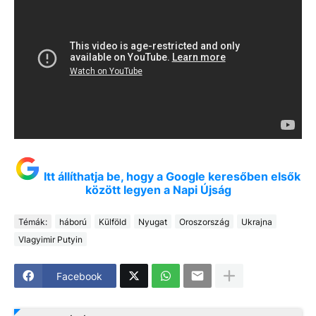
Itt állíthatja be, hogy a Google keresőben elsők
között legyen a Napi Újság
Témák:
háború
Külföld
Nyugat
Oroszország
Ukrajna
Vlagyimir Putyin
Facebook