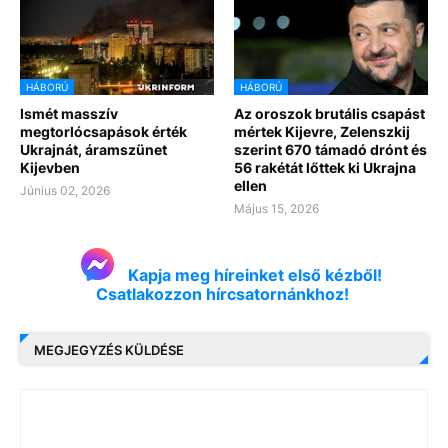
HÁBORÚ
HÁBORÚ
Ismét masszív
Az oroszok brutális csapást
megtorlócsapások érték
mértek Kijevre, Zelenszkij
Ukrajnát, áramszünet
szerint 670 támadó drónt és
Kijevben
56 rakétát lőttek ki Ukrajna
ellen
Június 02, 2026
Május 15, 2026
Kapja meg híreinket első kézből!
Csatlakozzon hírcsatornánkhoz!
MEGJEGYZÉS KÜLDÉSE