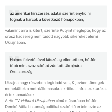
az amerikai hírszerzés adatai szerint enyhülni
fognak a harcok a következő hónapokban,
valamint arra is kitért, szerinte Putyint meglepte, hogy az
orosz hadsereg nem tudott nagyobb sikereket elérni
Ukrajnában.
Haines felvetésével látszólag ellentétben, hétfőn
több mint száz rakétát zúdított Ukrajnára
Oroszország.
Ukrajna nagy részében légiriadó volt, Kijevben tömegek
menekültek a metróállomásokra, kritikus infrastruktúrákat
értek támadások.
A Hír TV
Háború Ukrajnában
című műsorában hétfőn
Demkó Attila biztonságpolitikai szakértő értelmezte az