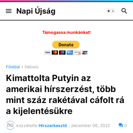
Napi Újság
Támogassa munkánkat!
Főoldal
háború
Kimattolta Putyin az
amerikai hírszerzést, több
mint száz rakétával cáfolt rá
a kijelentésükre
közzétette
Hírszerkesztő
-
december 06, 2022
0