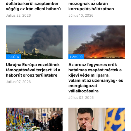
dollárba kerül szeptember
mozognak az ukrán
végéig az Irán elleni háború
korrupciós hálózatban
Július 22, 2026
Július 10, 2026
EURÓPA
HÁBORÚ
Ukrajna Európa vezetőinek
Az orosz fegyveres erők
támogatásával terjeszti ki a
hatalmas csapást mértek a
háborút orosz területekre
kijevi védelmi iparra,
valamint az üzemanyag- és
Július 07, 2026
energiaágazat
vállalkozásaira
Július 02, 2026