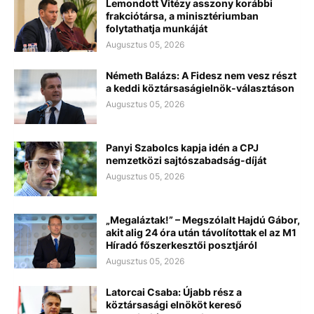
Lemondott Vitézy asszony korábbi
frakciótársa, a minisztériumban
folytathatja munkáját
Augusztus 05, 2026
Németh Balázs: A Fidesz nem vesz részt
a keddi köztársaságielnök-választáson
Augusztus 05, 2026
Panyi Szabolcs kapja idén a CPJ
nemzetközi sajtószabadság-díját
Augusztus 05, 2026
„Megaláztak!” – Megszólalt Hajdú Gábor,
akit alig 24 óra után távolítottak el az M1
Híradó főszerkesztői posztjáról
Augusztus 05, 2026
Latorcai Csaba: Újabb rész a
köztársasági elnököt kereső