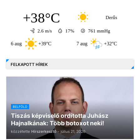
+38°C
Derűs
2.6 m/s
17%
761
mmHg
aug
+39°C
7 aug
+32°C
8 aug
FELKAPOTT HÍREK
BELFÖLD
Tiszás képviselő ordította Juhász
Hajnalkának: Több botoxot neki!
közzétette
Hírszerkesztő
-
július 21, 2026