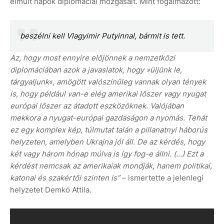
elmúlt napok diplomáciai mozgásait. Mint fogalmazott:
beszélni kell Vlagyimir Putyinnal, bármit is tett.
Az, hogy most ennyire előjönnek a nemzetközi
diplomáciában azok a javaslatok, hogy »üljünk le,
tárgyaljunk«, amögött valószínűleg vannak olyan tények
is, hogy például van-e elég amerikai lőszer vagy nyugat
európai lőszer az átadott eszközöknek. Valójában
mekkora a nyugat-európai gazdaságon a nyomás.
Tehát
ez egy komplex kép, túlmutat talán a pillanatnyi háborús
helyzeten, amelyben Ukrajna jól áll. De az kérdés, hogy
két vagy három hónap múlva is így fog-e állni. (...) Ezt a
kérdést nemcsak az amerikaiak mondják, hanem politikai,
katonai és szakértői szinten is”
– ismertette a jelenlegi
helyzetet Demkó Attila.