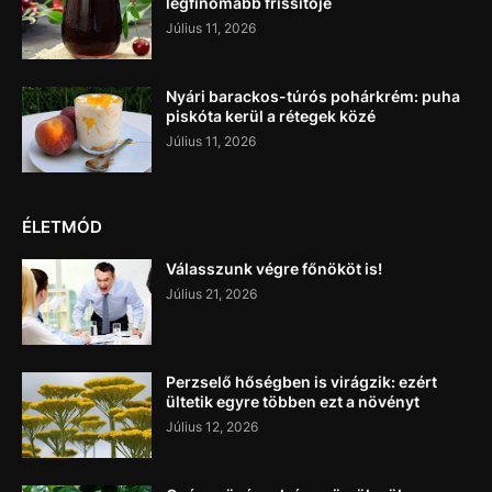
legfinomabb frissítője
Július 11, 2026
Nyári barackos-túrós pohárkrém: puha
piskóta kerül a rétegek közé
Július 11, 2026
ÉLETMÓD
Válasszunk végre főnököt is!
Július 21, 2026
Perzselő hőségben is virágzik: ezért
ültetik egyre többen ezt a növényt
Július 12, 2026