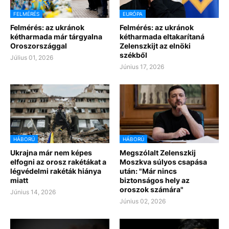
FELMÉRÉS
EURÓPA
Felmérés: az ukránok
Felmérés: az ukránok
kétharmada már tárgyalna
kétharmada eltakarítaná
Oroszországgal
Zelenszkijt az elnöki
székből
Július 01, 2026
Június 17, 2026
HÁBORÚ
HÁBORÚ
Ukrajna már nem képes
Megszólalt Zelenszkij
elfogni az orosz rakétákat a
Moszkva súlyos csapása
légvédelmi rakéták hiánya
után: "Már nincs
miatt
biztonságos hely az
oroszok számára"
Június 14, 2026
Június 02, 2026