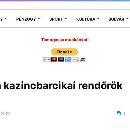
Y
PÉNZÜGY
SPORT
KULTÚRA
BULVÁR
Támogassa munkánkat!
a kazincbarcikai rendőrök
 2022
0