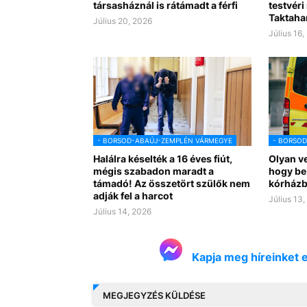
társasháznál is rátámadt a férfi
testvéri
Taktaha
Július 20, 2026
Július 16,
- BORSOD-ABAÚJ-ZEMPLÉN VÁRMEGYE
- BORSO
Halálra késelték a 16 éves fiút,
Olyan ve
mégis szabadon maradt a
hogy be 
támadó! Az összetört szülők nem
kórház
adják fel a harcot
Július 13
Július 14, 2026
Kapja meg híreinket 
MEGJEGYZÉS KÜLDÉSE