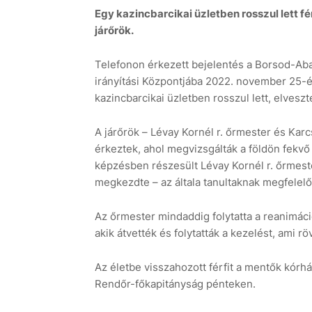
Egy kazincbarcikai üzletben rosszul lett f
járőrök.
Telefonon érkezett bejelentés a Borsod-A
irányítási Központjába 2022. november 25-én
kazincbarcikai üzletben rosszul lett, elveszt
A járőrök – Lévay Kornél r. őrmester és Karcs
érkeztek, ahol megvizsgálták a földön fekvő 
képzésben részesült Lévay Kornél r. őrmeste
megkezdte – az általa tanultaknak megfelelő
Az őrmester mindaddig folytatta a reanimáci
akik átvették és folytatták a kezelést, ami röv
Az életbe visszahozott férfit a mentők kórh
Rendőr-főkapitányság pénteken.