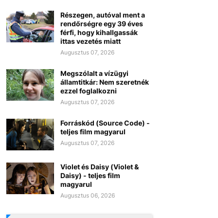
Részegen, autóval ment a
rendőrségre egy 39 éves
férfi, hogy kihallgassák
ittas vezetés miatt
Augusztus 07, 2026
Megszólalt a vízügyi
államtitkár: Nem szeretnék
ezzel foglalkozni
Augusztus 07, 2026
Forráskód (Source Code) -
teljes film magyarul
Augusztus 07, 2026
Violet és Daisy (Violet &
Daisy) - teljes film
magyarul
Augusztus 06, 2026