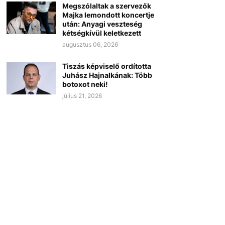
Megszólaltak a szervezők
Majka lemondott koncertje
után: Anyagi veszteség
kétségkívül keletkezett
augusztus 06, 2026
Tiszás képviselő ordította
Juhász Hajnalkának: Több
botoxot neki!
július 21, 2026