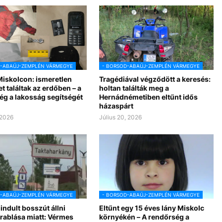
D-ABAÚJ-ZEMPLÉN VÁRMEGYE
- BORSOD-ABAÚJ-ZEMPLÉN VÁRMEGYE
Miskolcon: ismeretlen
Tragédiával végződött a keresés:
et találtak az erdőben – a
holtan találták meg a
ég a lakosság segítségét
Hernádnémetiben eltűnt idős
házaspárt
 2026
Július 20, 2026
D-ABAÚJ-ZEMPLÉN VÁRMEGYE
- BORSOD-ABAÚJ-ZEMPLÉN VÁRMEGYE
indult bosszút állni
Eltűnt egy 15 éves lány Miskolc
rablása miatt: Vérmes
környékén – A rendőrség a