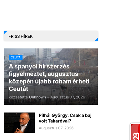
FRISS HÍREK
CEUTA
A spanyol hírszerzés
figyelmeztet, augusztus
közepén újabb roham érheti
Ceutát
közzétette
Unknown
-
Augusztus 07, 2026
Pilhál György: Csak a baj
volt Takaróval?
Augusztus 07, 2026