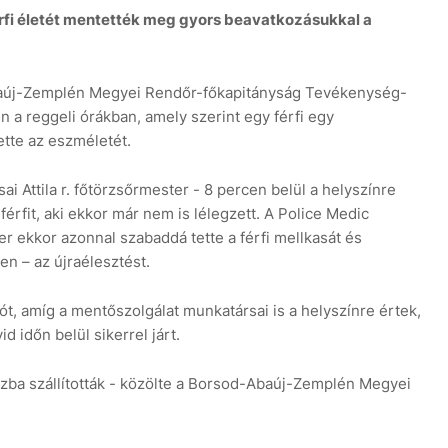
érfi életét mentették meg gyors beavatkozásukkal a
baúj-Zemplén Megyei Rendőr-főkapitányság Tevékenység-
 a reggeli órákban, amely szerint egy férfi egy
ette az eszméletét.
7 
ai Attila r. főtörzsőrmester - 8 percen belül a helyszínre
férfit, aki ekkor már nem is lélegzett. A Police Medic
r ekkor azonnal szabaddá tette a férfi mellkasát és
en – az újraélesztést.
ót, amíg a mentőszolgálat munkatársai is a helyszínre értek,
id időn belül sikerrel járt.
ázba szállították - közölte a Borsod-Abaúj-Zemplén Megyei