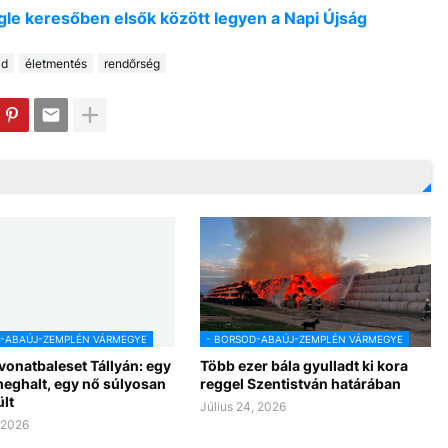
oogle keresőben elsők között legyen a Napi Újság
ld
életmentés
rendőrség
D-ABAÚJ-ZEMPLÉN VÁRMEGYE
- BORSOD-ABAÚJ-ZEMPLÉN VÁRMEGYE
vonatbaleset Tállyán: egy
Több ezer bála gyulladt ki kora
eghalt, egy nő súlyosan
reggel Szentistván határában
lt
Július 24, 2026
, 2026