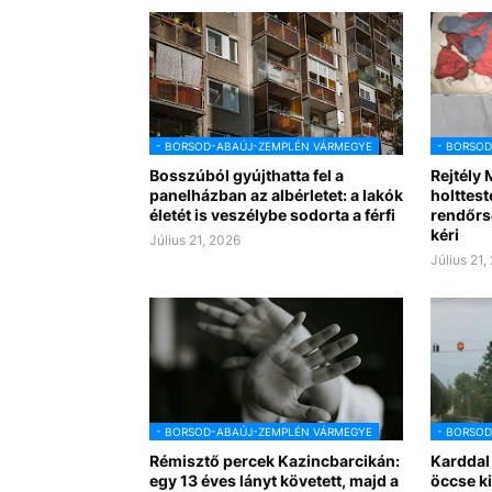
- BORSOD-ABAÚJ-ZEMPLÉN VÁRMEGYE
- BORSO
Bosszúból gyújthatta fel a
Rejtély 
panelházban az albérletet: a lakók
holttest
életét is veszélybe sodorta a férfi
rendőrs
kéri
Július 21, 2026
Július 21,
- BORSOD-ABAÚJ-ZEMPLÉN VÁRMEGYE
- BORSO
Rémisztő percek Kazincbarcikán:
Karddal 
egy 13 éves lányt követett, majd a
öccse ki