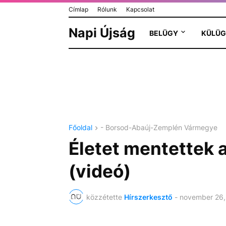
Címlap
Rólunk
Kapcsolat
Napi Újság
BELÜGY
KÜLÜG
Főoldal
- Borsod-Abaúj-Zemplén Vármegye
Életet mentettek 
(videó)
közzétette
Hírszerkesztő
-
november 26,