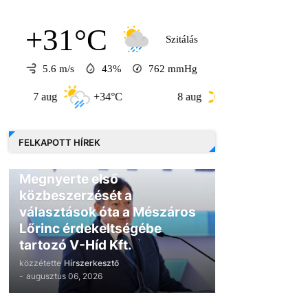
+31°C
Szitálás
5.6 m/s
43%
762
mmHg
aug
+34°C
8 aug
+31°C
9 aug
FELKAPOTT HÍREK
GAZDASÁG
Megnyerte első
közbeszerzését a
választások óta a Mészáros
Lőrinc érdekeltségébe
tartozó V-Híd Kft.
közzétette
Hírszerkesztő
-
augusztus 06, 2026