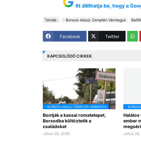
Itt állíthatja be, hogy a G
Témák:
- Borsod-Abaúj-Zemplén Vármegye
Belfö
Facebook
Twitter
KAPCSOLÓDÓ CIKKEK
- BORSOD-ABAÚJ-ZEMPLÉN VÁRMEGYE
- BORSO
Bontják a kassai romatelepet,
Halálos 
Borsodba költöztetik a
ember m
családokat
megsérü
Július 28, 2026
Július 26