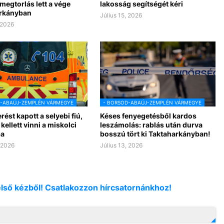
 megtorlás lett a vége
lakosság segítségét kéri
rkányban
Július 15, 2026
 2026
D-ABAÚJ-ZEMPLÉN VÁRMEGYE
- BORSOD-ABAÚJ-ZEMPLÉN VÁRMEGYE
rést kapott a selyebi fiú,
Késes fenyegetésből kardos
kellett vinni a miskolci
leszámolás: rablás után durva
ba
bosszú tört ki Taktaharkányban!
, 2026
Július 13, 2026
első kézből! Csatlakozzon hírcsatornánkhoz!