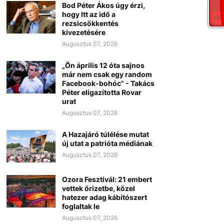
Bod Péter Ákos úgy érzi,
hogy Itt az idő a
rezsicsökkentés
kivezetésére
Augusztus 07, 2026
„Ön április 12 óta sajnos
már nem csak egy random
Facebook-bohóc” - Takács
Péter eligazította Rovar
urat
Augusztus 07, 2026
A Hazajáró túlélése mutat
új utat a patrióta médiának
Augusztus 07, 2026
Ozora Fesztivál: 21 embert
vettek őrizetbe, közel
hatezer adag kábítószert
foglaltak le
Augusztus 07, 2026