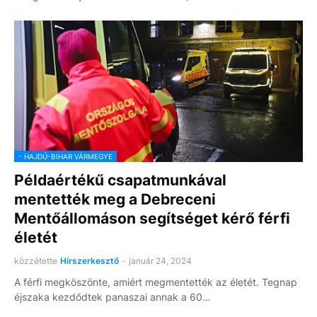
- HAJDÚ-BIHAR VÁRMEGYE
Példaértékű csapatmunkával
mentették meg a Debreceni
Mentőállomáson segítséget kérő férfi
életét
közzétette
Hírszerkesztő
-
január 24, 2024
A férfi megköszönte, amiért megmentették az életét. Tegnap
éjszaka kezdődtek panaszai annak a 60…