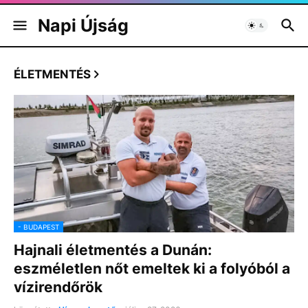
Napi Újság
ÉLETMENTÉS
- BUDAPEST
Hajnali életmentés a Dunán:
eszméletlen nőt emeltek ki a folyóból a
vízirendőrök