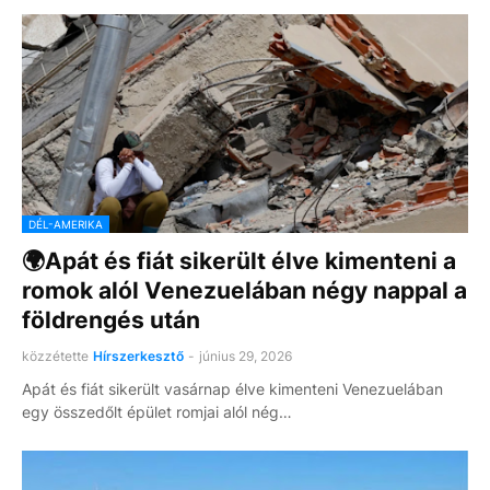
DÉL-AMERIKA
🌍Apát és fiát sikerült élve kimenteni a
romok alól Venezuelában négy nappal a
földrengés után
közzétette
Hírszerkesztő
-
június 29, 2026
Apát és fiát sikerült vasárnap élve kimenteni Venezuelában
egy összedőlt épület romjai alól nég…