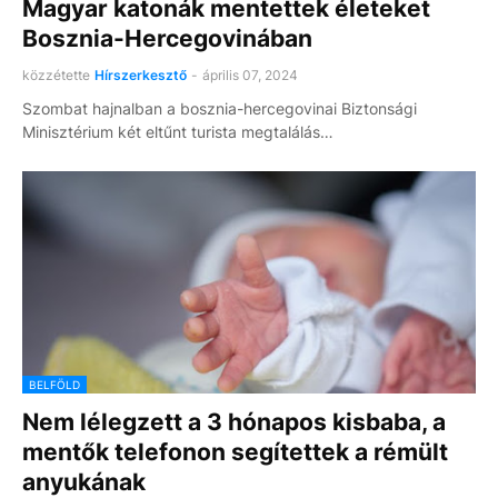
Magyar katonák mentettek életeket
Bosznia-Hercegovinában
közzétette
Hírszerkesztő
-
április 07, 2024
Szombat hajnalban a bosznia-hercegovinai Biztonsági
Minisztérium két eltűnt turista megtalálás…
BELFÖLD
Nem lélegzett a 3 hónapos kisbaba, a
mentők telefonon segítettek a rémült
anyukának