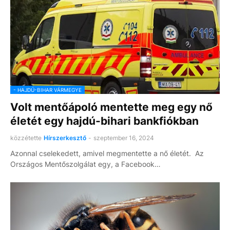
- HAJDÚ-BIHAR VÁRMEGYE
Volt mentőápoló mentette meg egy nő
életét egy hajdú-bihari bankfiókban
közzétette
Hírszerkesztő
-
szeptember 16, 2024
Azonnal cselekedett, amivel megmentette a nő életét. Az
Országos Mentőszolgálat egy, a Facebook…