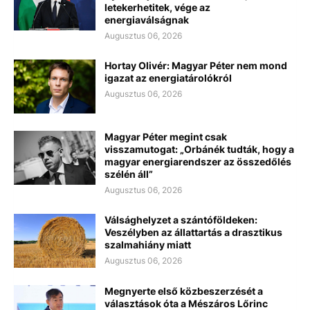
letekerhetitek, vége az
energiaválságnak
Augusztus 06, 2026
Hortay Olivér: Magyar Péter nem mond
igazat az energiatárolókról
Augusztus 06, 2026
Magyar Péter megint csak
visszamutogat: „Orbánék tudták, hogy a
magyar energiarendszer az összedőlés
szélén áll”
Augusztus 06, 2026
Válsághelyzet a szántóföldeken:
Veszélyben az állattartás a drasztikus
szalmahiány miatt
Augusztus 06, 2026
Megnyerte első közbeszerzését a
választások óta a Mészáros Lőrinc