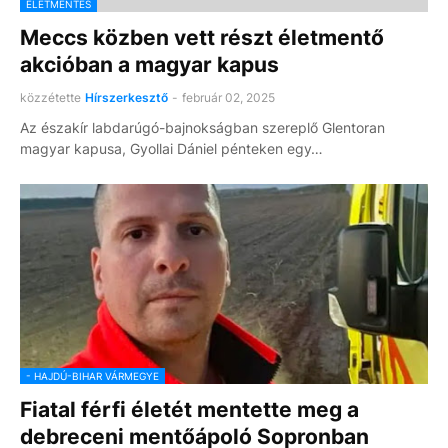
ÉLETMENTÉS
Meccs közben vett részt életmentő
akcióban a magyar kapus
közzétette
Hírszerkesztő
-
február 02, 2025
Az északír labdarúgó-bajnokságban szereplő Glentoran
magyar kapusa, Gyollai Dániel pénteken egy…
- HAJDÚ-BIHAR VÁRMEGYE
Fiatal férfi életét mentette meg a
debreceni mentőápoló Sopronban