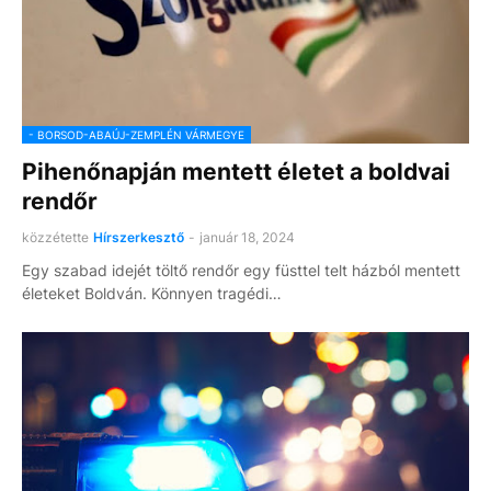
- BORSOD-ABAÚJ-ZEMPLÉN VÁRMEGYE
Pihenőnapján mentett életet a boldvai
rendőr
közzétette
Hírszerkesztő
-
január 18, 2024
Egy szabad idejét töltő rendőr egy füsttel telt házból mentett
életeket Boldván. Könnyen tragédi…