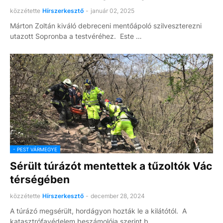
közzétette
Hírszerkesztő
-
január 02, 2025
Márton Zoltán kiváló debreceni mentőápoló szilveszterezni
utazott Sopronba a testvéréhez. Este …
- PEST VÁRMEGYE
Sérült túrázót mentettek a tűzoltók Vác
térségében
közzétette
Hírszerkesztő
-
december 28, 2024
A túrázó megsérült, hordágyon hozták le a kilátótól. A
katasztrófavédelem beszámolója szerint b…