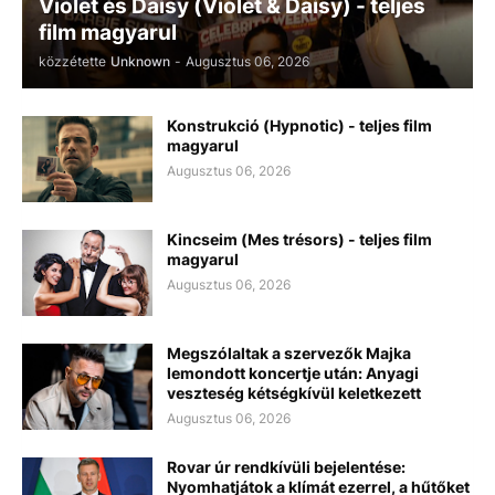
Violet és Daisy (Violet & Daisy) - teljes
film magyarul
közzétette
Unknown
-
Augusztus 06, 2026
Konstrukció (Hypnotic) - teljes film
magyarul
Augusztus 06, 2026
Kincseim (Mes trésors) - teljes film
magyarul
Augusztus 06, 2026
Megszólaltak a szervezők Majka
lemondott koncertje után: Anyagi
veszteség kétségkívül keletkezett
Augusztus 06, 2026
Rovar úr rendkívüli bejelentése:
Nyomhatjátok a klímát ezerrel, a hűtőket