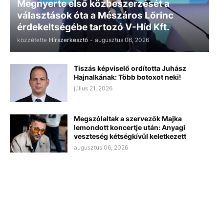
Megnyerte első közbeszerzését a
választások óta a Mészáros Lőrinc
érdekeltségébe tartozó V-Híd Kft.
közzétette
Hírszerkesztő
-
augusztus 06, 2026
Tiszás képviselő ordította Juhász
Hajnalkának: Több botoxot neki!
július 21, 2026
Megszólaltak a szervezők Majka
lemondott koncertje után: Anyagi
veszteség kétségkívül keletkezett
augusztus 06, 2026