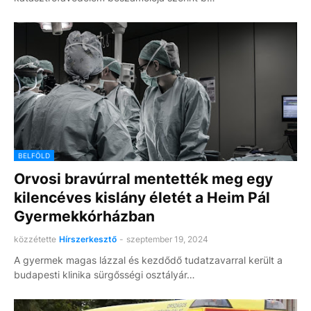
BELFÖLD
Orvosi bravúrral mentették meg egy
kilencéves kislány életét a Heim Pál
Gyermekkórházban
közzétette
Hírszerkesztő
-
szeptember 19, 2024
A gyermek magas lázzal és kezdődő tudatzavarral került a
budapesti klinika sürgősségi osztályár…