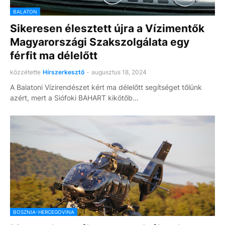
BALATON
Sikeresen élesztett újra a Vízimentők
Magyarországi Szakszolgálata egy
férfit ma délelőtt
közzétette
Hírszerkesztő
-
augusztus 18, 2024
A Balatoni Vízirendészet kért ma délelőtt segítséget tőlünk
azért, mert a Siófoki BAHART kikötőb…
BOSZNIA-HERCEGOVINA