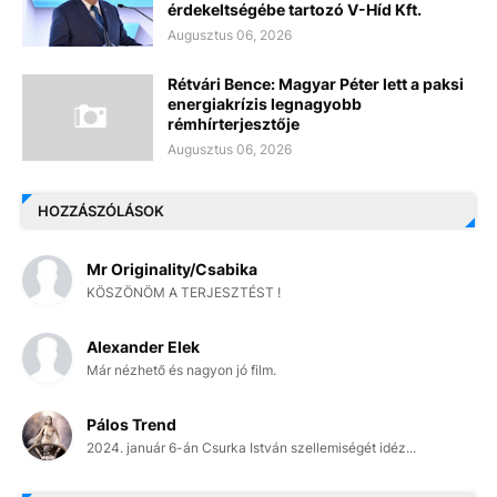
érdekeltségébe tartozó V-Híd Kft.
Augusztus 06, 2026
Rétvári Bence: Magyar Péter lett a paksi
energiakrízis legnagyobb
rémhírterjesztője
Augusztus 06, 2026
HOZZÁSZÓLÁSOK
Mr Originality/Csabika
KÖSZÖNÖM A TERJESZTÉST !
Alexander Elek
Már nézhető és nagyon jó film.
Pálos Trend
2024. január 6-án Csurka István szellemiségét idéz...