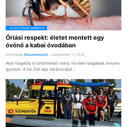
- HAJDÚ-BIHAR VÁRMEGYE
Óriási respekt: életet mentett egy
óvónő a kabai óvodában
közzétette
Hírszerkesztő
-
szeptember 11, 2024
Akár tragédia is történhetett volna, ha nem reagálnak ennyire
gyorsan. A kis Zoé egy darázscsípé…