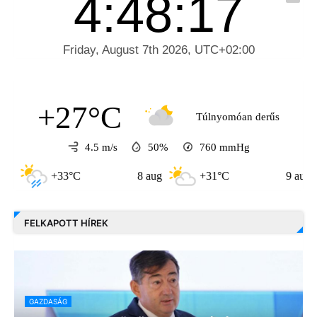
+27°C
Túlnyomóan derűs
4.5 m/s
50%
760
mmHg
33°C
8 aug
+31°C
9 aug
+30°
FELKAPOTT HÍREK
GAZDASÁG