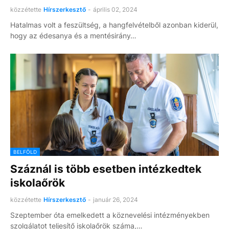
közzétette
Hírszerkesztő
-
április 02, 2024
Hatalmas volt a feszültség, a hangfelvételből azonban kiderül,
hogy az édesanya és a mentésirány…
BELFÖLD
Száznál is több esetben intézkedtek
iskolaőrök
közzétette
Hírszerkesztő
-
január 26, 2024
Szeptember óta emelkedett a köznevelési intézményekben
szolgálatot teljesítő iskolaőrök száma,…