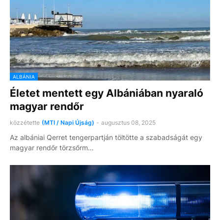
ALBÁNIA
Életet mentett egy Albániában nyaraló
magyar rendőr
közzétette
(MTI / Napi Újság)
-
augusztus 08, 2025
Az albániai Qerret tengerpartján töltötte a szabadságát egy
magyar rendőr törzsőrm…