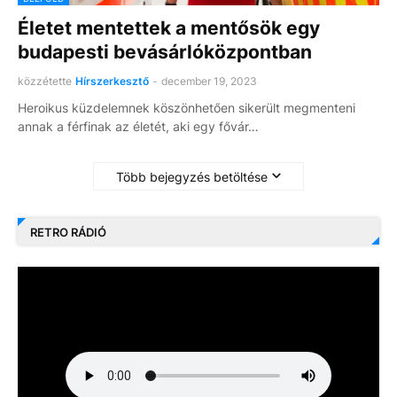
Életet mentettek a mentősök egy
budapesti bevásárlóközpontban
közzétette
Hírszerkesztő
-
december 19, 2023
Heroikus küzdelemnek köszönhetően sikerült megmenteni
annak a férfinak az életét, aki egy fővár…
Több bejegyzés betöltése
RETRO RÁDIÓ