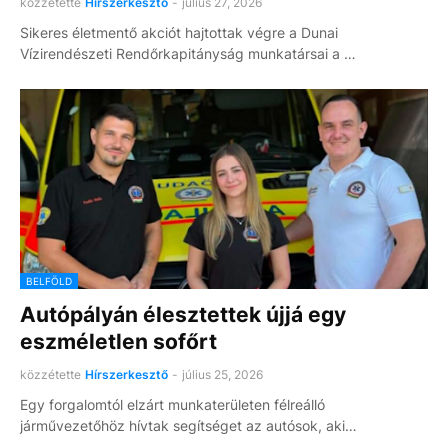
közzétette
Hírszerkesztő
-
július 27, 2026
Sikeres életmentő akciót hajtottak végre a Dunai
Vízirendészeti Rendőrkapitányság munkatársai a …
BELFÖLD
Autópályán élesztettek újjá egy
eszméletlen sofőrt
közzétette
Hírszerkesztő
-
július 25, 2026
Egy forgalomtól elzárt munkaterületen félreálló
járművezetőhöz hívtak segítséget az autósok, aki…