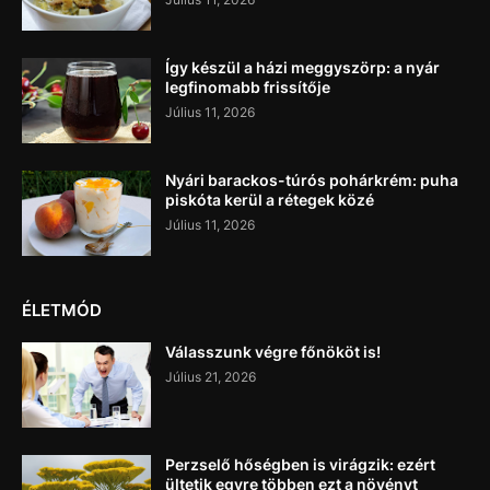
Így készül a házi meggyszörp: a nyár
legfinomabb frissítője
Július 11, 2026
Nyári barackos-túrós pohárkrém: puha
piskóta kerül a rétegek közé
Július 11, 2026
ÉLETMÓD
Válasszunk végre főnököt is!
Július 21, 2026
Perzselő hőségben is virágzik: ezért
ültetik egyre többen ezt a növényt