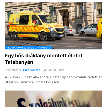
- KOMÁROM-ESZTERGOM VÁRMEGYE
Egy hős diáklány mentett életet
Tatabányán
közzétette
Hírszerkesztő
-
január 20, 2024
A 17 éves Juhász Alexandra a héten éppen hazafelé tartott az
iskolából, amikor a vonatállomáson …