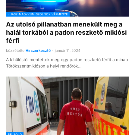
- JÁSZ-NAGYKUN-SZOLNOK VÁRMEGYE
Az utolsó pillanatban menekült meg a
halál torkából a padon reszkető miklósi
férfi
közzétette
Hírszerkesztő
-
január 11, 2024
A kihűléstől mentettek meg egy padon reszkető férfit a minap
Törökszentmiklóson a helyi rendőrök…
BELFÖLD