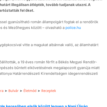
atárt illegálisan átlépték, tovább tudjanak utazni. A
rtóztatták fel őket.
el gyanúsítható román állampolgárt fogtak el a rendőrök
ros és Mezőhegyes között – olvasható a
police.hu
épkocsival vitte a magukat albánnak valló, az államhatárt
lőállították, a 19 éves román férfit a Békés Megyei Rendőr-
mpészés bűntett elkövetésének megalapozott gyanúja miatt
 Battonya Határrendészeti Kirendeltségen idegenrendészeti
úra
Bulvár
Életmód
Receptek
➤
➤
➤
oogle keresőben elsők között legyen a Napi Újság