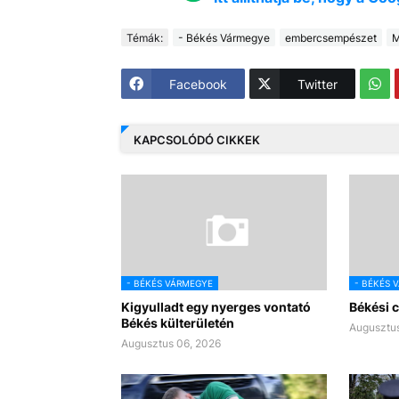
Témák:
- Békés Vármegye
embercsempészet
M
Facebook
Twitter
KAPCSOLÓDÓ CIKKEK
- BÉKÉS VÁRMEGYE
- BÉKÉS 
Kigyulladt egy nyerges vontató
Békési c
Békés külterületén
Augusztus
Augusztus 06, 2026