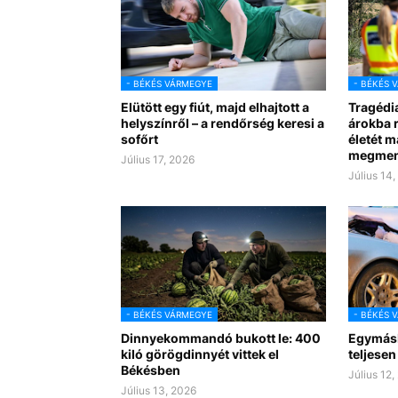
- BÉKÉS VÁRMEGYE
- BÉKÉS 
Elütött egy fiút, majd elhajtott a
Tragédi
helyszínről – a rendőrség keresi a
árokba r
sofőrt
életét m
megmen
Július 17, 2026
Július 14
- BÉKÉS VÁRMEGYE
- BÉKÉS 
Dinnyekommandó bukott le: 400
Egymásb
kiló görögdinnyét vittek el
teljesen
Békésben
Július 12,
Július 13, 2026