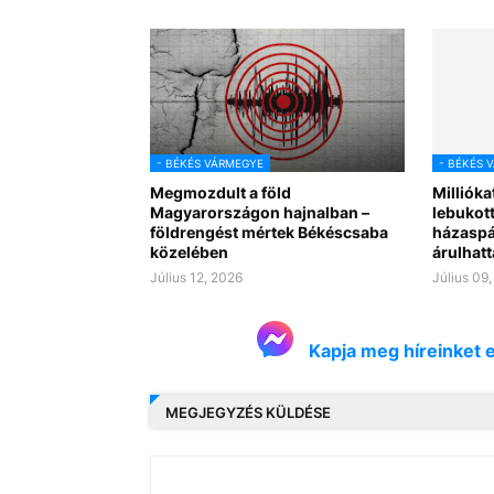
- BÉKÉS VÁRMEGYE
- BÉKÉS 
Megmozdult a föld
Millióka
Magyarországon hajnalban –
lebukot
földrengést mértek Békéscsaba
házaspár
közelében
árulhatt
Július 12, 2026
Július 09
Kapja meg híreinket 
MEGJEGYZÉS KÜLDÉSE