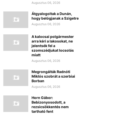
Augusztus 06, 2026
Átgyalogoltak a Dunán,
hogy belógjanak a Szigetre
Augusztus 06, 2026
A kalocsai polgármester
arra kéri a lakosokat, ne
jelentsék fel a
szomszédjukat locsolás
miatt
Augusztus 06, 2026
Megrongálták Radnóti
Miklós szobrát a szerbiai
Borban
Augusztus 06, 2026
Horn Gábor:
Bebizonyosodott, a
rezsicsökkentés nem
tartható fent