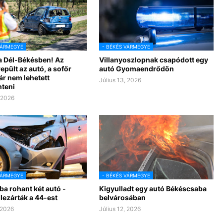
VÁRMEGYE
- BÉKÉS VÁRMEGYE
a Dél-Békésben! Az
Villanyoszlopnak csapódott egy
epült az autó, a sofőr
autó Gyomaendrődön
ár nem lehetett
Július 13, 2026
teni
, 2026
VÁRMEGYE
- BÉKÉS VÁRMEGYE
a rohant két autó -
Kigyulladt egy autó Békéscsaba
 lezárták a 44-est
belvárosában
 2026
Július 12, 2026