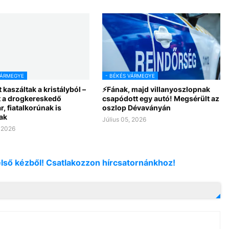
VÁRMEGYE
- BÉKÉS VÁRMEGYE
t kaszáltak a kristályból –
⚡Fának, majd villanyoszlopnak
t a drogkereskedő
csapódott egy autó! Megsérült az
, fiatalkorúnak is
oszlop Dévaványán
ak
Július 05, 2026
, 2026
első kézből! Csatlakozzon hírcsatornánkhoz!