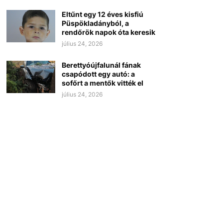
Eltűnt egy 12 éves kisfiú
Püspökladányból, a
rendőrök napok óta keresik
július 24, 2026
Berettyóújfalunál fának
csapódott egy autó: a
sofőrt a mentők vitték el
július 24, 2026