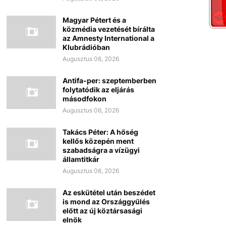
Magyar Pétert és a
közmédia vezetését bírálta
az Amnesty International a
Klubrádióban
Augusztus 06, 2026
Antifa-per: szeptemberben
folytatódik az eljárás
másodfokon
Augusztus 06, 2026
Takács Péter: A hőség
kellős közepén ment
szabadságra a vízügyi
államtitkár
Augusztus 06, 2026
Az eskütétel után beszédet
is mond az Országgyűlés
előtt az új köztársasági
elnök