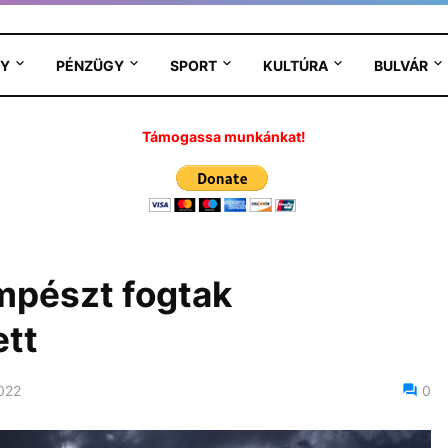
Y
PÉNZÜGY
SPORT
KULTÚRA
BULVÁR
Támogassa munkánkat!
pészt fogtak
tt
022
0