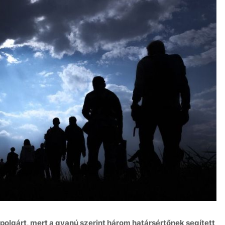
polgárt, mert a gyanú szerint három határsértőnek segített