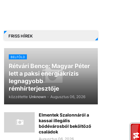
FRISS HÍREK
BELFÖLD
Rétvári Bence: Magyar Péter
lett a paksi energiakrízis
legnagyobb
rémhírterjesztője
közzétette
Unknown
-
Augusztus 06, 2026
Elmentek Szalonnáról a
kassai illegális
bódévárosból beköltöző
családok
Augusztus 06, 2026