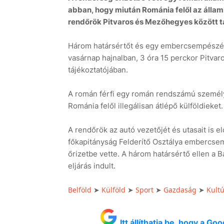
abban, hogy miután Románia felől az államh
rendőrök Pitvaros és Mezőhegyes között ta
Három határsértőt és egy embercsempészéss
vasárnap hajnalban, 3 óra 15 perckor Pitva
tájékoztatójában.
A román férfi egy román rendszámú személyg
Románia felől illegálisan átlépő külföldieket.
A rendőrök az autó vezetőjét és utasait is e
főkapitányság Felderítő Osztálya embercse
őrizetbe vette. A három határsértő ellen a
eljárás indult.
Belföld
Külföld
Sport
Gazdaság
Kult
➤
➤
➤
➤
Itt állíthatja be, hogy a G