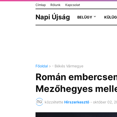
Címlap
Rólunk
Kapcsolat
Napi Újság
BELÜGY
KÜLÜG
Főoldal
- Békés Vármegye
Román embercsem
Mezőhegyes melle
közzétette
Hírszerkesztő
-
október 02, 2