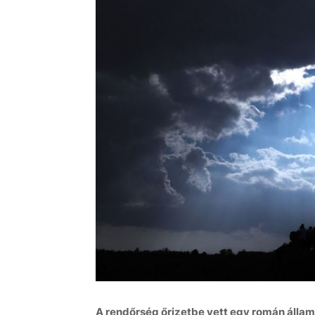
A rendőrség őrizetbe vett egy román állam