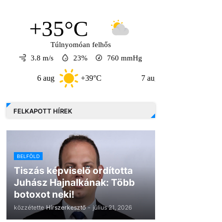
+35°C
Túlnyomóan felhős
3.8 m/s
23%
760
mmHg
6 aug
+39°C
7 aug
+33°C
8
FELKAPOTT HÍREK
BELFÖLD
Tiszás képviselő ordította
Juhász Hajnalkának: Több
botoxot neki!
közzétette
Hírszerkesztő
-
július 21, 2026