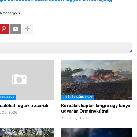
ezőhegyes
VÁRMEGYE
- BÉKÉS VÁRMEGYE
salókat fogtak a zsaruk
Körbálák kaptak lángra egy tanya
udvarán Örménykútnál
 06, 2026
Július 27, 2026