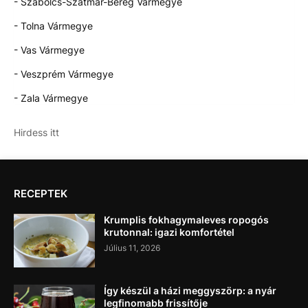
- Szabolcs-Szatmár-Bereg Vármegye
- Tolna Vármegye
- Vas Vármegye
- Veszprém Vármegye
- Zala Vármegye
Hirdess itt
RECEPTEK
Krumplis fokhagymaleves ropogós
krutonnal: igazi komfortétel
Július 11, 2026
Így készül a házi meggyszörp: a nyár
legfinomabb frissítője