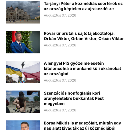
Tarjányi Péter a közmédiás csörtéről: ez
az ország képtelen az újrakezdésre
Augusztus 07, 2026
Rovar úr brutális sajtótájékoztatója:
Orbán Viktor, Orbán Viktor, Orbán Viktor
Augusztus 07, 2026
A lengyel PiS győzelme esetén
kitoloncolná a munkanélküli ukránokat
az országból
Augusztus 07, 2026
Szenzációs honfoglalás kori
aranyleletekre bukkantak Pest
megyében
Augusztus 07, 2026
Borsa Miklós is megszólalt, miután egy
nap alatt kivágták az új közmédiából