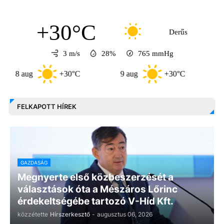
+30°C
Derűs
3 m/s
28%
765
mmHg
aug
+30°C
9 aug
+30°C
10 aug
FELKAPOTT HÍREK
GAZDASÁG
Megnyerte első közbeszerzését a
választások óta a Mészáros Lőrinc
érdekeltségébe tartozó V-Híd Kft.
közzétette
Hírszerkesztő
-
augusztus 06, 2026