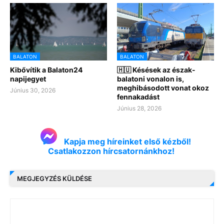
BALATON
BALATON
Kibővítik a Balaton24
🇭🇺 Késések az észak-
napijegyet
balatoni vonalon is,
meghibásodott vonat okoz
Június 30, 2026
fennakadást
Június 28, 2026
Kapja meg híreinket első kézből!
Csatlakozzon hírcsatornánkhoz!
MEGJEGYZÉS KÜLDÉSE