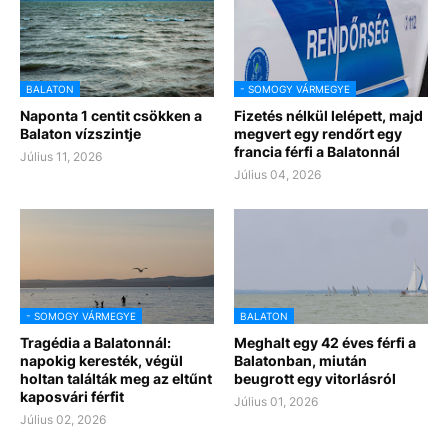
BALATON
- SOMOGY VÁRMEGYE
Naponta 1 centit csökken a
Fizetés nélkül lelépett, majd
Balaton vízszintje
megvert egy rendőrt egy
francia férfi a Balatonnál
Július 11, 2026
Július 04, 2026
- SOMOGY VÁRMEGYE
BALATON
Tragédia a Balatonnál:
Meghalt egy 42 éves férfi a
napokig keresték, végül
Balatonban, miután
holtan találták meg az eltűnt
beugrott egy vitorlásról
kaposvári férfit
Július 01, 2026
Július 02, 2026