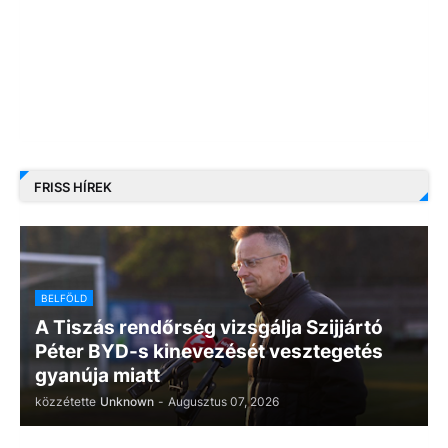
FRISS HÍREK
BELFÖLD
A Tiszás rendőrség vizsgálja Szijjártó
Péter BYD-s kinevezését vesztegetés
gyanúja miatt
közzétette
Unknown
-
Augusztus 07, 2026