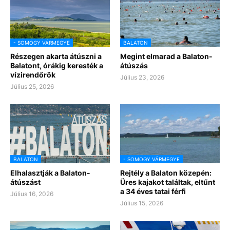
- SOMOGY VÁRMEGYE
BALATON
Részegen akarta átúszni a
Megint elmarad a Balaton-
Balatont, órákig keresték a
átúszás
vízirendőrök
Július 23, 2026
Július 25, 2026
BALATON
- SOMOGY VÁRMEGYE
Elhalasztják a Balaton-
Rejtély a Balaton közepén:
átúszást
Üres kajakot találtak, eltűnt
a 34 éves tatai férfi
Július 16, 2026
Július 15, 2026