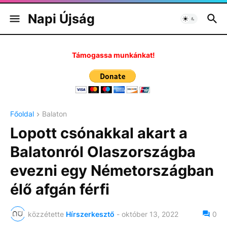
Napi Újság
Támogassa munkánkat!
Főoldal
Balaton
Lopott csónakkal akart a
Balatonról Olaszországba
evezni egy Németországban
élő afgán férfi
közzétette
Hírszerkesztő
-
október 13, 2022
0