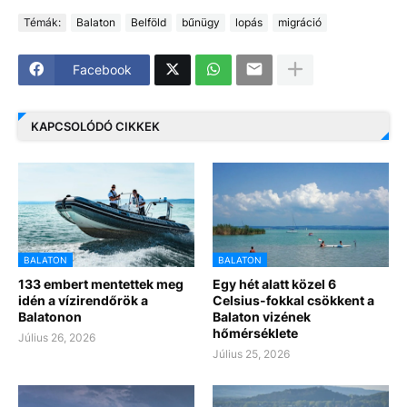
Témák:
Balaton
Belföld
bűnügy
lopás
migráció
Facebook
KAPCSOLÓDÓ CIKKEK
BALATON
BALATON
133 embert mentettek meg
Egy hét alatt közel 6
idén a vízirendőrök a
Celsius-fokkal csökkent a
Balatonon
Balaton vizének
hőmérséklete
Július 26, 2026
Július 25, 2026