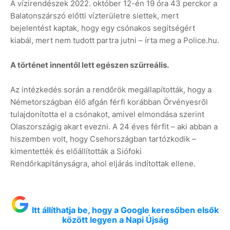
A vízirendészek 2022. október 12-én 19 óra 43 perckor a
Balatonszárszó előtti vízterületre siettek, mert
bejelentést kaptak, hogy egy csónakos segítségért
kiabál, mert nem tudott partra jutni – írta meg a Police.hu.
A történet innentől lett egészen szürreális.
Az intézkedés során a rendőrök megállapították, hogy a
Németországban élő afgán férfi korábban Örvényesről
tulajdonította el a csónakot, amivel elmondása szerint
Olaszországig akart evezni. A 24 éves férfit – aki abban a
hiszemben volt, hogy Csehországban tartózkodik –
kimentették és előállították a Siófoki
Rendőrkapitányságra, ahol eljárás indítottak ellene.
Itt állíthatja be, hogy a Google keresőben elsők
között legyen a Napi Újság