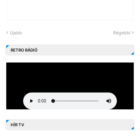
Újabb
Régebbi
RETRO RÁDIÓ
HÍR TV