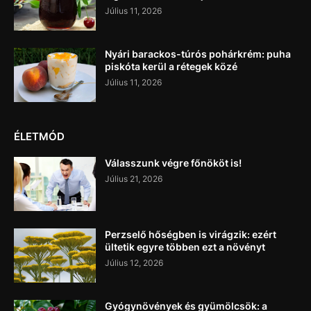
Július 11, 2026
Nyári barackos-túrós pohárkrém: puha
piskóta kerül a rétegek közé
Július 11, 2026
ÉLETMÓD
Válasszunk végre főnököt is!
Július 21, 2026
Perzselő hőségben is virágzik: ezért
ültetik egyre többen ezt a növényt
Július 12, 2026
Gyógynövények és gyümölcsök: a