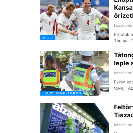
Kansa
őrizet
közzétette
Ellopták 
ANGLIA
Thomas T
Tátong
leple 
közzétette
Esélyt ka
tolvaj. 
- HAJDÚ-BIHAR VÁRMEGYE
Feltö
Tiszaú
közzétette