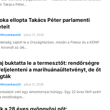
an Takács Péter…
oka ellopta Takács Péter parlamenti
teit
Hírszerkesztő
-
július 27, 2026
elenség zajlott le a Országházban, miután a Fidesz és a KDNP
i kivonult az ülé…
aj buktatta le a termesztőt: rendőrségre
eljelenteni a marihuánaültetvényt, de őt
ogták
Hírszerkesztő
-
július 21, 2026
ordulatot vett egy simontornyai bűnügy. Egy 22 éves férfi azért
 a rendőrségre…
k a 28 éves gyöngyösi nőt: