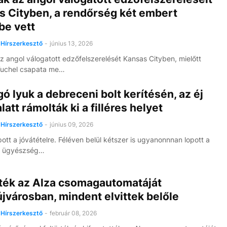
s Cityben, a rendőrség két embert
be vett
Hírszerkesztő
-
június 13, 2026
az angol válogatott edzőfelszerelését Kansas Cityben, mielőtt
uchel csapata me…
ó lyuk a debreceni bolt kerítésén, az éj
alatt rámolták ki a filléres helyet
Hírszerkesztő
-
június 09, 2026
pott a jóvátételre. Féléven belül kétszer is ugyanonnnan lopott a
Az ügyészség…
rték az Alza csomagautomatáját
jvárosban, mindent elvittek belőle
Hírszerkesztő
-
február 08, 2026