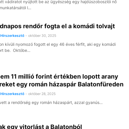
tt vádiratot nyújtott be az ügyészség egy hajdúszoboszlói nő
 munkatársától l…
napos rendőr fogta el a komádi tolvajt
Hírszerkesztő
-
október 30, 2025
on kívüli nyomozó fogott el egy 46 éves férfit, aki egy komádi
ört be. Októbe…
m 11 millió forint értékben lopott arany
reket egy román házaspár Balatonfüreden
Hírszerkesztő
-
október 28, 2025
vett a rendőrség egy román házaspárt, azzal gyanús…
ak egy vitorlást a Balatonból