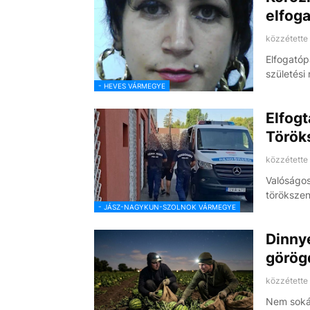
elfoga
közzétette
Elfogatóp
születési
- HEVES VÁRMEGYE
Elfogt
Török
közzétette
Valóságos
törökszent
- JÁSZ-NAGYKUN-SZOLNOK VÁRMEGYE
Dinny
görög
közzétette
Nem sokái