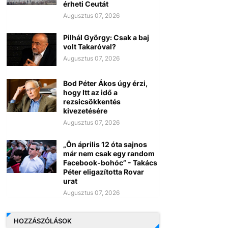
érheti Ceutát
Augusztus 07, 2026
Pilhál György: Csak a baj
volt Takaróval?
Augusztus 07, 2026
Bod Péter Ákos úgy érzi,
hogy Itt az idő a
rezsicsökkentés
kivezetésére
Augusztus 07, 2026
„Ön április 12 óta sajnos
már nem csak egy random
Facebook-bohóc” - Takács
Péter eligazította Rovar
urat
Augusztus 07, 2026
HOZZÁSZÓLÁSOK