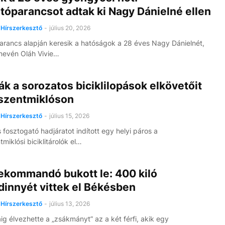
tóparancsot adtak ki Nagy Dánielné ellen
7
Hírszerkesztő
-
július 20, 2026
arancs alapján keresik a hatóságok a 28 éves Nagy Dánielnét,
 nevén Oláh Vivie…
ák a sorozatos biciklilopások elkövetőit
szentmiklóson
Hírszerkesztő
-
július 15, 2026
 fosztogató hadjáratot indított egy helyi páros a
miklósi biciklitárolók el…
ekommandó bukott le: 400 kiló
dinnyét vittek el Békésben
Hírszerkesztő
-
július 13, 2026
g élvezhette a „zsákmányt” az a két férfi, akik egy