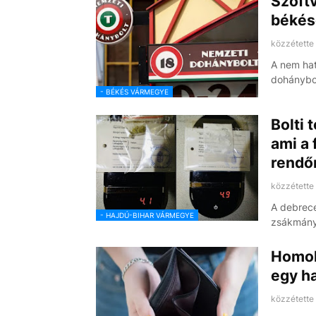
Szoftv
békés
közzétette
A nem hat
dohánybol
- BÉKÉS VÁRMEGYE
Bolti 
ami a 
rendő
közzétette
A debrecen
- HAJDÚ-BIHAR VÁRMEGYE
zsákmány
Homoko
egy ha
közzétette