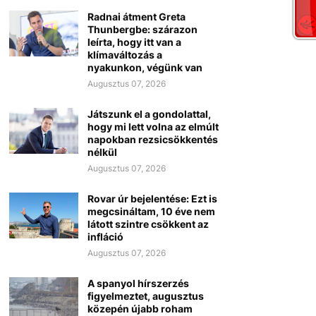
Radnai átment Greta
Thunbergbe: szárazon
leírta, hogy itt van a
klímaváltozás a
nyakunkon, végünk van
Augusztus 07, 2026
Játszunk el a gondolattal,
hogy mi lett volna az elmúlt
napokban rezsicsökkentés
nélkül
Augusztus 07, 2026
Rovar úr bejelentése: Ezt is
megcsináltam, 10 éve nem
látott szintre csökkent az
infláció
Augusztus 07, 2026
A spanyol hírszerzés
figyelmeztet, augusztus
közepén újabb roham