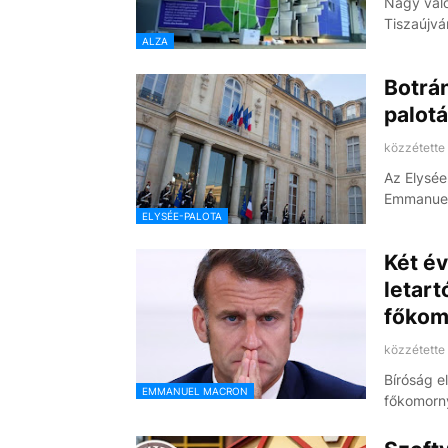
Nagy való
Tiszaújv
ALZA
Botrán
palotá
közzétette
Az Elysée
Emmanuel
ELYSÉE-PALOTA
Két év
letar
főkom
közzétette
Bíróság el
EMMANUEL MACRON
főkomorn