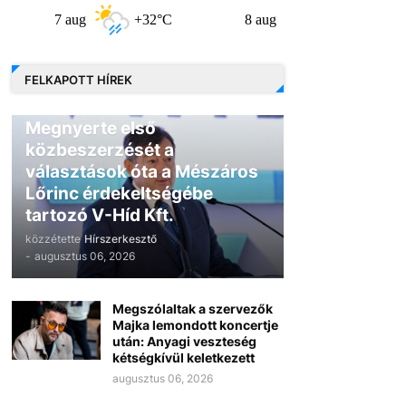
 aug
+32°C
8 aug
+30°C
9 aug
FELKAPOTT HÍREK
GAZDASÁG
Megnyerte első
közbeszerzését a
választások óta a Mészáros
Lőrinc érdekeltségébe
tartozó V-Híd Kft.
közzétette
Hírszerkesztő
-
augusztus 06, 2026
Megszólaltak a szervezők
Majka lemondott koncertje
után: Anyagi veszteség
kétségkívül keletkezett
augusztus 06, 2026