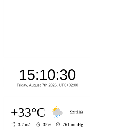
+33°C
Szitálás
3.7 m/s
35%
761
mmHg