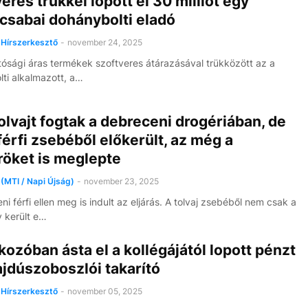
eres trükkel lopott el 30 milliót egy
csabai dohánybolti eladó
Hírszerkesztő
-
november 24, 2025
ósági áras termékek szoftveres átárazásával trükközött az a
ti alkalmazott, a…
tolvajt fogtak a debreceni drogériában, de
férfi zsebéből előkerült, az még a
röket is meglepte
(MTI / Napi Újság)
-
november 23, 2025
i férfi ellen meg is indult az eljárás. A tolvaj zsebéből nem csak a
 került e…
zóban ásta el a kollégájától lopott pénzt
jdúszoboszlói takarító
Hírszerkesztő
-
november 05, 2025