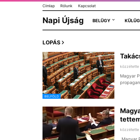
Címlap
Rólunk
Kapcsolat
Napi Újság
BELÜGY
KÜLÜG
LOPÁS
Takács
közzétette
Magyar Pé
propagand
BELFÖLD
Magya
tettem
közzétette
„Magyar P