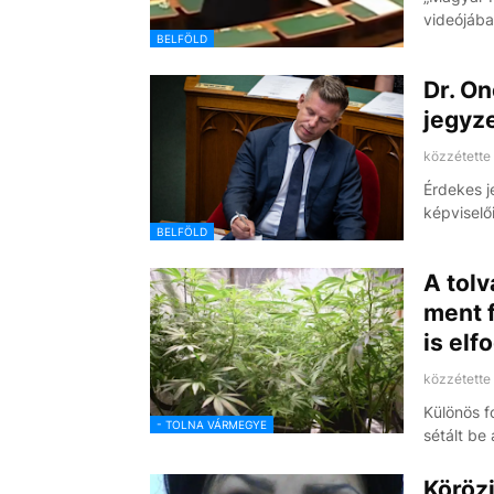
videójáb
BELFÖLD
Dr. On
jegyze
közzétette
Érdekes j
képviselő
BELFÖLD
A tolv
ment f
is elf
közzétette
Különös f
- TOLNA VÁRMEGYE
sétált be
Körözi