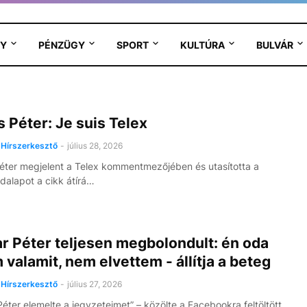
Y
PÉNZÜGY
SPORT
KULTÚRA
BULVÁR
 Péter: Je suis Telex
Hírszerkesztő
-
július 28, 2026
ter megjelent a Telex kommentmezőjében és utasította a
alapot a cikk átírá…
r Péter teljesen megbolondult: én oda
 valamit, nem elvettem - állítja a beteg
Hírszerkesztő
-
július 27, 2026
éter elemelte a jegyzeteimet” – közölte a Facebookra feltöltött