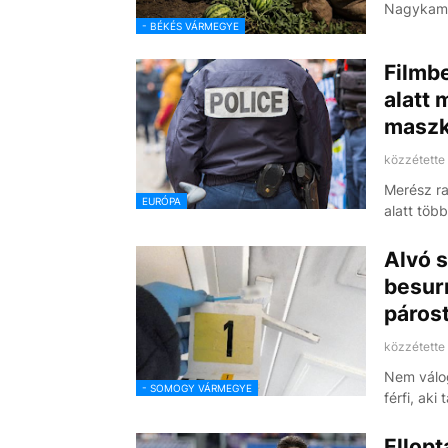
Nagykama
- BÉKÉS VÁRMEGYE
Filmbe
alatt 
maszk
közzétette
Merész ra
EURÓPA
alatt több
Alvó s
besurr
páros
közzétette
Nem válog
- SOMOGY VÁRMEGYE
férfi, aki
Ellopt