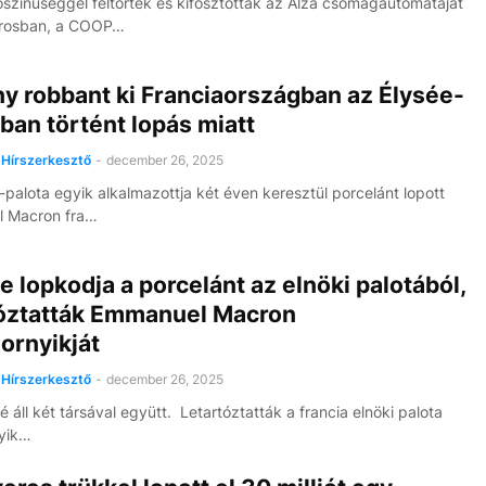
színűséggel feltörték és kifosztották az Alza csomagautomatáját
árosban, a COOP…
y robbant ki Franciaországban az Élysée-
ban történt lopás miatt
Hírszerkesztő
-
december 26, 2025
-palota egyik alkalmazottja két éven keresztül porcelánt lopott
 Macron fra…
e lopkodja a porcelánt az elnöki palotából,
tóztatták Emmanuel Macron
ornyikját
Hírszerkesztő
-
december 26, 2025
é áll két társával együtt. Letartóztatták a francia elnöki palota
yik…