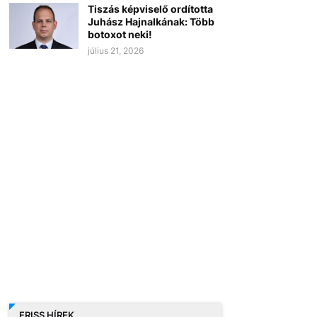
Tiszás képviselő ordította
Juhász Hajnalkának: Több
botoxot neki!
július 21, 2026
FRISS HÍREK