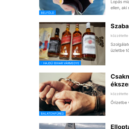
Lopás mia
ellen, aki
BELFÖLD
Szabad
közzétette
Szolgálat
üzletbe t
- HAJDÚ-BIHAR VÁRMEGYE
Csakne
éksze
közzétette
Őrizetbe 
BALATONFÜRED
Ellopt