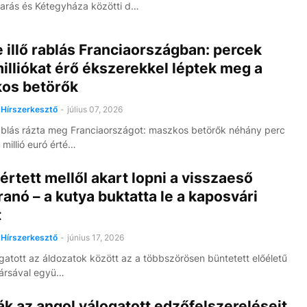
rás és Kétegyháza közötti d…
 illő rablás Franciaországban: percek
milliókat érő ékszerekkel léptek meg a
os betörők
Hírszerkesztő
-
július 07, 2026
blás rázta meg Franciaországot: maszkos betörők néhány perc
 millió euró érté…
értett mellől akart lopni a visszaeső
anó – a kutya buktatta le a kaposvári
t
Hírszerkesztő
-
június 17, 2026
atott az áldozatok között az a többszörösen büntetett előéletű
 társával együ…
ák az angol válogatott edzőfelszereléseit