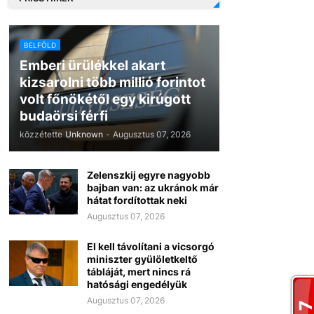
BELFÖLD
Emberi ürülékkel akart
kizsarolni több millió forintot
volt főnökétől egy kirúgott
budaörsi férfi
közzétette
Unknown
-
Augusztus 07, 2026
Zelenszkij egyre nagyobb
bajban van: az ukránok már
hátat fordítottak neki
Augusztus 07, 2026
El kell távolítani a vicsorgó
miniszter gyülöletkeltő
tábláját, mert nincs rá
hatósági engedélyük
Augusztus 07, 2026