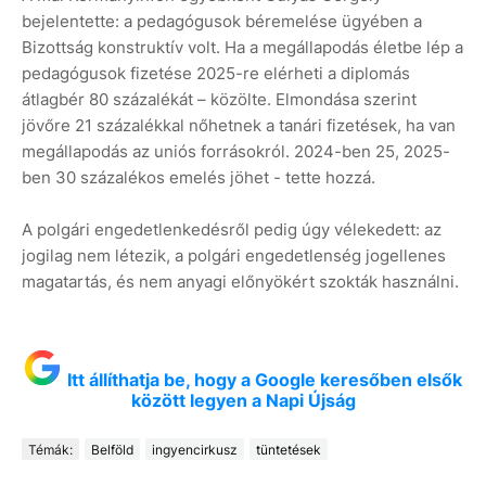
bejelentette: a pedagógusok béremelése ügyében a
Bizottság konstruktív volt. Ha a megállapodás életbe lép a
pedagógusok fizetése 2025-re elérheti a diplomás
átlagbér 80 százalékát – közölte. Elmondása szerint
jövőre 21 százalékkal nőhetnek a tanári fizetések, ha van
megállapodás az uniós forrásokról. 2024-ben 25, 2025-
ben 30 százalékos emelés jöhet - tette hozzá.
A polgári engedetlenkedésről pedig úgy vélekedett: az
jogilag nem létezik, a polgári engedetlenség jogellenes
magatartás, és nem anyagi előnyökért szokták használni.
Itt állíthatja be, hogy a Google keresőben elsők
között legyen a Napi Újság
Témák:
Belföld
ingyencirkusz
tüntetések