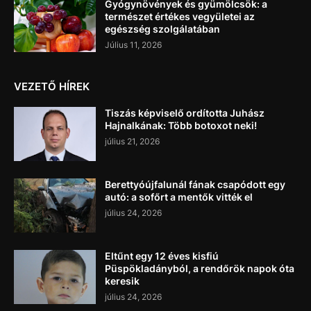
Gyógynövények és gyümölcsök: a
természet értékes vegyületei az
egészség szolgálatában
Július 11, 2026
VEZETŐ HÍREK
Tiszás képviselő ordította Juhász
Hajnalkának: Több botoxot neki!
július 21, 2026
Berettyóújfalunál fának csapódott egy
autó: a sofőrt a mentők vitték el
július 24, 2026
Eltűnt egy 12 éves kisfiú
Püspökladányból, a rendőrök napok óta
keresik
július 24, 2026