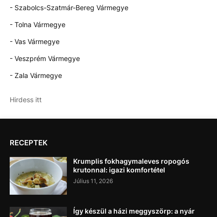
- Szabolcs-Szatmár-Bereg Vármegye
- Tolna Vármegye
- Vas Vármegye
- Veszprém Vármegye
- Zala Vármegye
Hirdess itt
RECEPTEK
Krumplis fokhagymaleves ropogós
krutonnal: igazi komfortétel
Július 11, 2026
Így készül a házi meggyszörp: a nyár