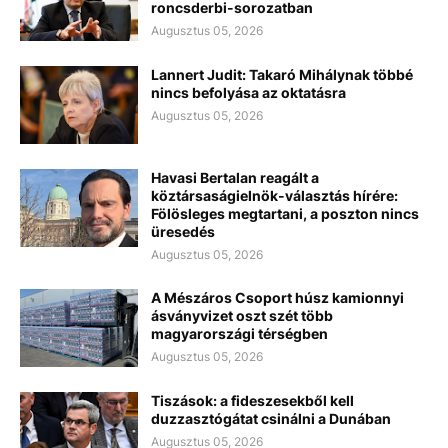
roncsderbi-sorozatban
Augusztus 05, 2026
Lannert Judit: Takaró Mihálynak többé
nincs befolyása az oktatásra
Augusztus 05, 2026
Havasi Bertalan reagált a
köztársaságielnök-választás hírére:
Fölösleges megtartani, a poszton nincs
üresedés
Augusztus 05, 2026
A Mészáros Csoport húsz kamionnyi
ásványvizet oszt szét több
magyarországi térségben
Augusztus 05, 2026
Tiszások: a fideszesekből kell
duzzasztógátat csinálni a Dunában
Augusztus 05, 2026