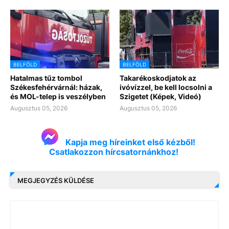
BELFÖLD
BELFÖLD
Hatalmas tűz tombol
Takarékoskodjatok az
Székesfehérvárnál: házak,
ivóvízzel, be kell locsolni a
és MOL-telep is veszélyben
Szigetet (Képek, Videó)
Augusztus 05, 2026
Augusztus 05, 2026
Kapja meg híreinket első kézből!
Csatlakozzon hírcsatornánkhoz!
MEGJEGYZÉS KÜLDÉSE