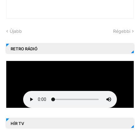
Újabb
Régebbi
RETRO RÁDIÓ
HÍR TV