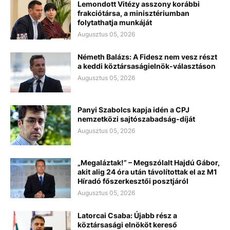
Lemondott Vitézy asszony korábbi
frakciótársa, a minisztériumban
folytathatja munkáját
Augusztus 05, 2026
Németh Balázs: A Fidesz nem vesz részt
a keddi köztársaságielnök-választáson
Augusztus 05, 2026
Panyi Szabolcs kapja idén a CPJ
nemzetközi sajtószabadság-díját
Augusztus 05, 2026
„Megaláztak!” – Megszólalt Hajdú Gábor,
akit alig 24 óra után távolítottak el az M1
Híradó főszerkesztői posztjáról
Augusztus 05, 2026
Latorcai Csaba: Újabb rész a
köztársasági elnököt kereső