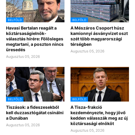
BELFÖLD
BELFÖLD
Havasi Bertalan reagált a
A Mészáros Csoport húsz
köztársaságielnök-
kamionnyi ásványvizet oszt
választás hírére: Fölösleges
szét több magyarországi
megtartani, a poszton nincs
térségben
üresedés
Augusztus 05, 2026
Augusztus 05, 2026
BELFÖLD
BELFÖLD
Tiszások: a fideszesekből
A Tisza-frakció
kell duzzasztógátat csinálni
kezdeményezte, hogy jövő
a Dunában
kedden válasszák meg az új
köztársasági elnököt
Augusztus 05, 2026
Augusztus 05, 2026