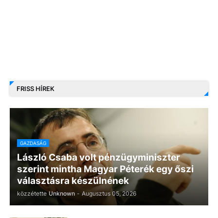
FRISS HÍREK
GAZDASÁG
László Csaba volt pénzügyminiszter
szerint mintha Magyar Péterék egy őszi
választásra készülnének
közzétette
Unknown
-
Augusztus 05, 2026