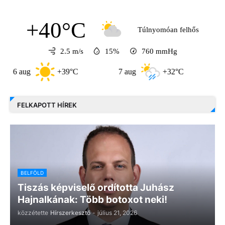
+40°C
Túlnyomóan felhős
2.5 m/s
15%
760
mmHg
aug
+39°C
7 aug
+32°C
8 aug
FELKAPOTT HÍREK
BELFÖLD
Tiszás képviselő ordította Juhász
Hajnalkának: Több botoxot neki!
közzétette
Hírszerkesztő
-
július 21, 2026