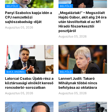
BELFÖLD
BELFÖLD
Panyi Szabolcs kapja idén a
„Megaláztak!” – Megszólalt
CPJ nemzetközi
Hajdú Gábor, akit alig 24 óra
sajtószabadság-díját
után távolítottak el az M1
Híradó főszerkesztői
Augusztus 05, 2026
posztjáról
Augusztus 05, 2026
BAKA ANDRÁS
BELFÖLD
Latorcai Csaba: Újabb rész a
Lannert Judit: Takaró
köztársasági elnököt kereső
Mihálynak többé nincs
roncsderbi-sorozatban
befolyása az oktatásra
Augusztus 05, 2026
Augusztus 05, 2026