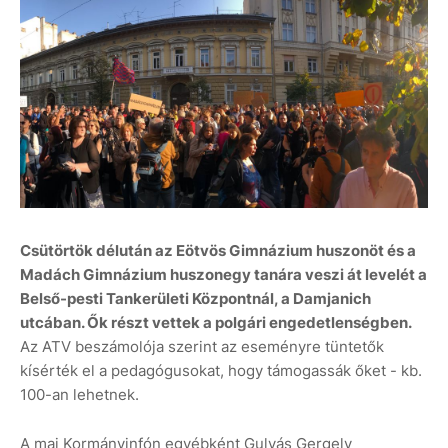
Csütörtök délután az Eötvös Gimnázium huszonöt és a
Madách Gimnázium huszonegy tanára veszi át levelét a
Belső-pesti Tankerületi Központnál, a Damjanich
utcában. Ők részt vettek a polgári engedetlenségben.
Az ATV beszámolója szerint az eseményre tüntetők
kísérték el a pedagógusokat, hogy támogassák őket - kb.
100-an lehetnek.
A mai Kormányinfón egyébként Gulyás Gergely