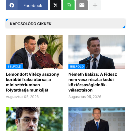
Facebook
KAPCSOLÓDÓ CIKKEK
BELFÖLD
BELFÖLD
Lemondott Vitézy asszony
Németh Balázs: A Fidesz
korábbi frakciótársa, a
nem vesz részt a keddi
minisztériumban
köztársaságielnök-
folytathatja munkáját
választáson
Augusztus 05, 2026
Augusztus 05, 2026