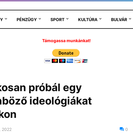
Y
PÉNZÜGY
SPORT
KULTÚRA
BULVÁR
Támogassa munkánkat!
kosan próbál egy
nböző ideológiákat
nkon
, 2022
0