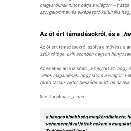
magyaroknak nincs párja a világon”
– húzza 
szorgalommal, és elképesztő kulturális ha
Az őt ért támadásokról, és a „
ha
Az őt ért támadásokról szólva a művész eláru
szűk rétege, akik azonban nagyon hangosak.
Az énekes arra is kitér:
„a helyzet az, hogy 
vallok magaménak, hogy látom a világot.”
Fe
téren Orbán Viktor beszéde előtt, de az akko
Mint fogalmaz:
„aztán
a hangos kisebbség megkérdőjelezte, ho
vehemenciával jöttek nekem a magukat 
Tudjátok mit? Igen!