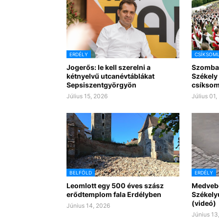
ERDÉLY
CSÍKSOM
Jogerős: le kell szerelni a
Szombat
kétnyelvű utcanévtáblákat
Székely 
Sepsiszentgyörgyön
csíksom
Július 15, 2026
Július 01,
BELFÖLD
ERDÉLY
Leomlott egy 500 éves szász
Medvebo
erődtemplom fala Erdélyben
Székely
(videó)
Június 14, 2026
Június 13