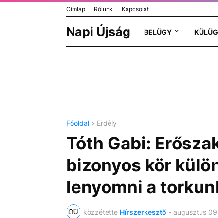
Címlap
Rólunk
Kapcsolat
Napi Újság
BELÜGY
KÜLÜG
Főoldal
Erdély
Tóth Gabi: Erősza
bizonyos kör külö
lenyomni a torku
közzétette
Hírszerkesztő
-
augusztus 09