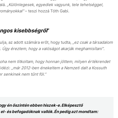
alá.
„Különlegesek, egyediek vagyunk, tele tehetséggel,
gyományokkal”
– teszi hozzá Tóth Gabi.
ngos kisebbségről
”
lja, az adott számára erőt, hogy tudta,
„ez csak a társadalom
 Úgy éreztem, hogy a valóságot akarják meghamisítani”
.
soha nem titkoltam, hogy honnan jöttem, milyen értékrendet
lidézi:
„már 2012-ben énekeltem a Nemzeti dalt a Kossuth
r senkinek nem tűnt föl.”
gy én őszintén ebben hiszek-e. Elképesztő
el- és befogadóknak vallók. Én pedig azt mondtam: