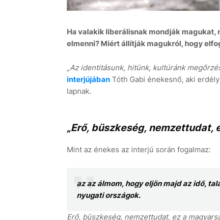
Ha valakik liberálisnak mondják magukat, 
elmenni? Miért állítják magukról, hogy elf
„
Az identitásunk, hitünk, kultúránk megőrz
interjújában
Tóth Gabi énekesnő, aki erdélyi 
lapnak.
„Erő, büszkeség, nemzettudat, 
Mint az énekes az interjú során fogalmaz:
az az álmom, hogy eljön majd az idő, tal
nyugati országok.
Erő, büszkeség, nemzettudat, ez a magyars