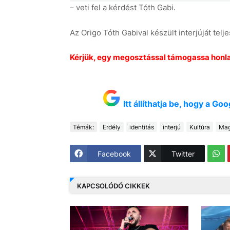
– veti fel a kérdést Tóth Gabi.
Az Origo Tóth Gabival készült interjúját tel
Kérjük, egy megosztással támogassa honl
Itt állíthatja be, hogy a G
Témák:
Erdély
identitás
interjú
Kultúra
Mag
Facebook
Twitter
KAPCSOLÓDÓ CIKKEK