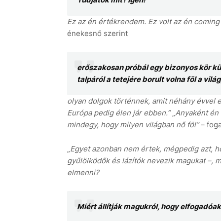
Ez az én értékrendem. Ez volt az én coming 
énekesnő szerint
erőszakosan próbál egy bizonyos kör kü
talpáról a tetejére borult volna föl a vi
olyan dolgok történnek, amit néhány évvel
Európa pedig élen jár ebben.”
„
Anyaként én 
mindegy, hogy milyen világban nő föl”
– fog
„
Egyet azonban nem értek, mégpedig azt, ho
gyűlölködők és lázítók nevezik magukat –, 
elmenni?
Miért állítják magukról, hogy elfogadóa