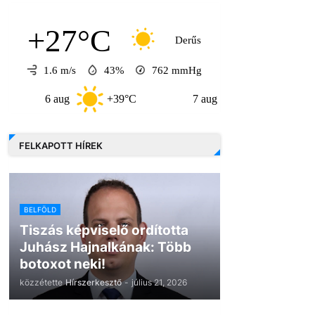
+27°C
Derűs
1.6 m/s
43%
762
mmHg
6 aug
+39°C
7 aug
+32°C
8 au
FELKAPOTT HÍREK
BELFÖLD
Tiszás képviselő ordította
Juhász Hajnalkának: Több
botoxot neki!
közzétette
Hírszerkesztő
-
július 21, 2026