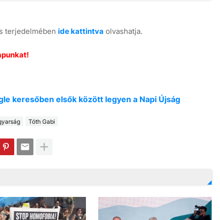
jes terjedelmében
ide kattintva
olvashatja.
apunkat!
oogle keresőben elsők között legyen a Napi Újság
yarság
Tóth Gabi