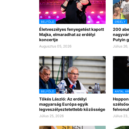
BELFÖLD
ERDÉLY
Életveszélyes fenyegetést kapott
200 aber
Majka, elmaradhat az erdélyi
nagyvár
koncertje
Putyin g
Augusztus 05, 2026
Július 26
BELFÖLD
ANTAL ÁR
Tőkés László: Az erdélyi
Hoppon 
magyarság Európa egyik
szélsős
legveszélyeztetettebb közössége
felvonu
Július 25, 2026
Július 23