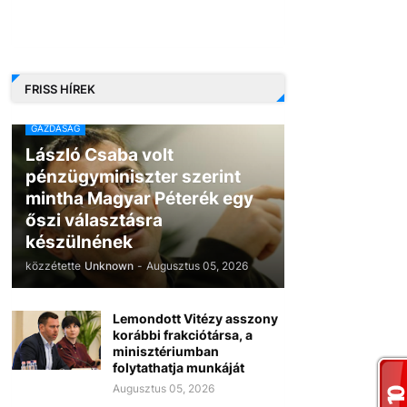
FRISS HÍREK
GAZDASÁG
László Csaba volt
pénzügyminiszter szerint
mintha Magyar Péterék egy
őszi választásra
készülnének
közzétette
Unknown
-
Augusztus 05, 2026
Lemondott Vitézy asszony
korábbi frakciótársa, a
minisztériumban
folytathatja munkáját
Augusztus 05, 2026