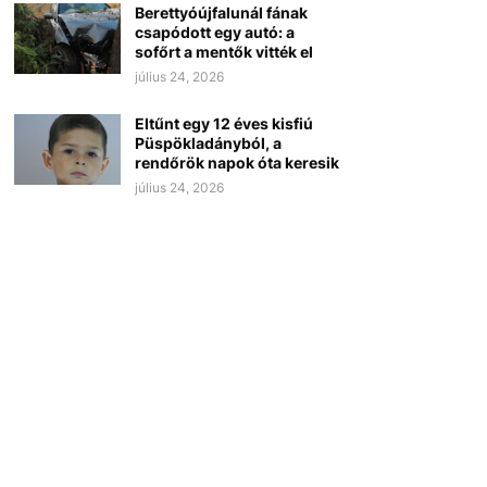
Berettyóújfalunál fának
csapódott egy autó: a
sofőrt a mentők vitték el
július 24, 2026
Eltűnt egy 12 éves kisfiú
Püspökladányból, a
rendőrök napok óta keresik
július 24, 2026