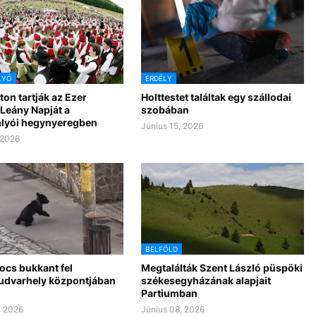
LYÓ
ERDÉLY
on tartják az Ezer
Holttestet találtak egy szállodai
Leány Napját a
szobában
lyói hegynyeregben
Június 15, 2026
 2026
BELFÖLD
cs bukkant fel
Megtalálták Szent László püspöki
udvarhely központjában
székesegyházának alapjait
Partiumban
, 2026
Június 08, 2026