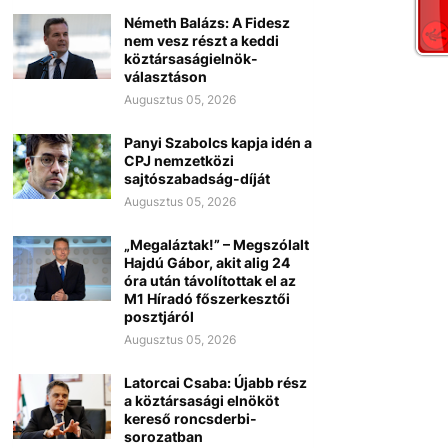
Németh Balázs: A Fidesz
nem vesz részt a keddi
köztársaságielnök-
választáson
Augusztus 05, 2026
Panyi Szabolcs kapja idén a
CPJ nemzetközi
sajtószabadság-díját
Augusztus 05, 2026
„Megaláztak!” – Megszólalt
Hajdú Gábor, akit alig 24
óra után távolítottak el az
M1 Híradó főszerkesztői
posztjáról
Augusztus 05, 2026
Latorcai Csaba: Újabb rész
a köztársasági elnököt
kereső roncsderbi-
sorozatban