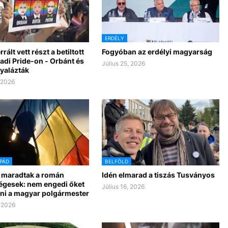
ERDÉLY
rált vett részt a betiltott
Fogyóban az erdélyi magyarság
adi Pride-on - Orbánt és
Július 25, 2026
yalázták
, 2026
PÁD
BELFÖLD
maradtak a román
Idén elmarad a tiszás Tusványos
égesek: nem engedi őket
Július 16, 2026
lni a magyar polgármester
, 2026