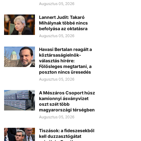
Augusztus 05, 2026
Lannert Judit: Takaró
Mihálynak többé nincs
befolyása az oktatásra
Augusztus 05, 2026
Havasi Bertalan reagált a
köztársaságielnök-
választás hírére:
Fölösleges megtartani, a
poszton nincs üresedés
Augusztus 05, 2026
A Mészáros Csoport húsz
kamionnyi ásványvizet
oszt szét több
magyarországi térségben
Augusztus 05, 2026
Tiszások: a fideszesekből
kell duzzasztógátat