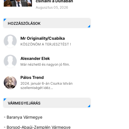
csinálni a Dunában
Augusztus 05, 2026
HOZZÁSZÓLÁSOK
Mr Originality/Csabika
KÖSZÖNÖM A TERJESZTÉST !
Alexander Elek
Már nézhető és nagyon jó film.
Pálos Trend
2024. január 6-án Csurka István
szellemiségét idéz...
VÁRMEGYEJÁRÁS
- Baranya Vármegye
- Borsod-Abaúj-Zemplén Vármegye