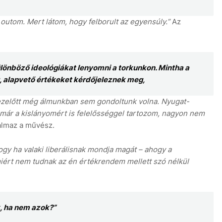
outom. Mert látom, hogy felborult az egyensúly.”
Az
lönböző ideológiákat lenyomni a torkunkon. Mintha a
lág, alapvető értékeket kérdőjeleznek meg,
 ezelőtt még álmunkban sem gondoltunk volna. Nyugat-
már a kislányomért is felelősséggel tartozom, nagyon nem
almaz a művész.
gy ha valaki liberálisnak mondja magát – ahogy a
miért nem tudnak az én értékrendem mellett szó nélkül
k, ha nem azok?”