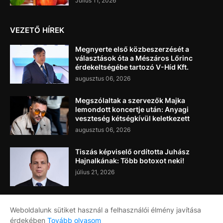
Július 11, 2026
VEZETŐ HÍREK
Megnyerte első közbeszerzését a
választások óta a Mészáros Lőrinc
érdekeltségébe tartozó V-Híd Kft.
augusztus 06, 2026
Megszólaltak a szervezők Majka
lemondott koncertje után: Anyagi
veszteség kétségkívül keletkezett
augusztus 06, 2026
Tiszás képviselő ordította Juhász
Hajnalkának: Több botoxot neki!
július 21, 2026
Weboldalunk sütiket használ a felhasználói élmény javítása
érdekében
Tovább olvasom