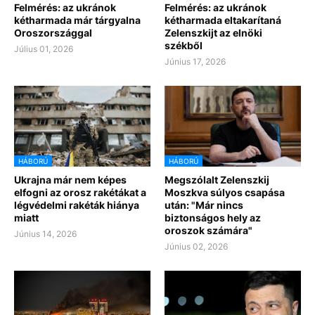
Felmérés: az ukránok
Felmérés: az ukránok
kétharmada már tárgyalna
kétharmada eltakarítaná
Oroszországgal
Zelenszkijt az elnöki
székből
Július 01, 2026
Június 17, 2026
HÁBORÚ
HÁBORÚ
Ukrajna már nem képes
Megszólalt Zelenszkij
elfogni az orosz rakétákat a
Moszkva súlyos csapása
légvédelmi rakéták hiánya
után: "Már nincs
miatt
biztonságos hely az
oroszok számára"
Június 14, 2026
Június 02, 2026