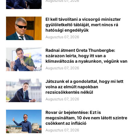
Augusztus 07, 2026
El kell távolítani a vicsorgó miniszter
gyülöletkeltő tábláját, mert nincs rá
hatósági engedélyük
Augusztus 07, 2026
Radnai átment Greta Thunbergbe:
szárazon leírta, hogy itt van a
klímaváltozás a nyakunkon, végünk van
Augusztus 07, 2026
Játszunk el a gondolattal, hogy mi lett
volna az elmúlt napokban
rezsicsökkentés nélkül
Augusztus 07, 2026
Rovar úr bejelentése: Ezt is
megcsináltam, 10 éve nem látott szintre
csökkent az infláció
Augusztus 07, 2026