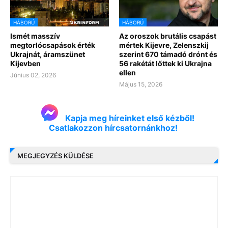
HÁBORÚ
HÁBORÚ
Ismét masszív
Az oroszok brutális csapást
megtorlócsapások érték
mértek Kijevre, Zelenszkij
Ukrajnát, áramszünet
szerint 670 támadó drónt és
Kijevben
56 rakétát lőttek ki Ukrajna
ellen
Június 02, 2026
Május 15, 2026
Kapja meg híreinket első kézből!
Csatlakozzon hírcsatornánkhoz!
MEGJEGYZÉS KÜLDÉSE