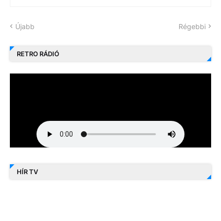
Újabb
Régebbi
RETRO RÁDIÓ
HÍR TV