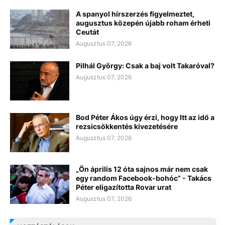
A spanyol hírszerzés figyelmeztet,
augusztus közepén újabb roham érheti
Ceutát
Augusztus 07, 2026
Pilhál György: Csak a baj volt Takaróval?
Augusztus 07, 2026
Bod Péter Ákos úgy érzi, hogy Itt az idő a
rezsicsökkentés kivezetésére
Augusztus 07, 2026
„Ön április 12 óta sajnos már nem csak
egy random Facebook-bohóc” - Takács
Péter eligazította Rovar urat
Augusztus 07, 2026