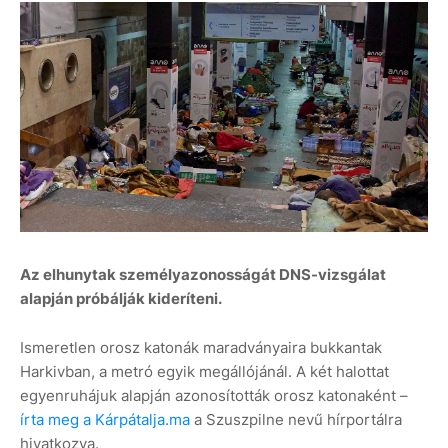
Az elhunytak személyazonosságát DNS-vizsgálat
alapján próbálják kideríteni.
Ismeretlen orosz katonák maradványaira bukkantak
Harkivban, a metró egyik megállójánál. A két halottat
egyenruhájuk alapján azonosították orosz katonaként –
írta meg a Kárpátalja.ma
a Szuszpilne nevű hírportálra
hivatkozva.