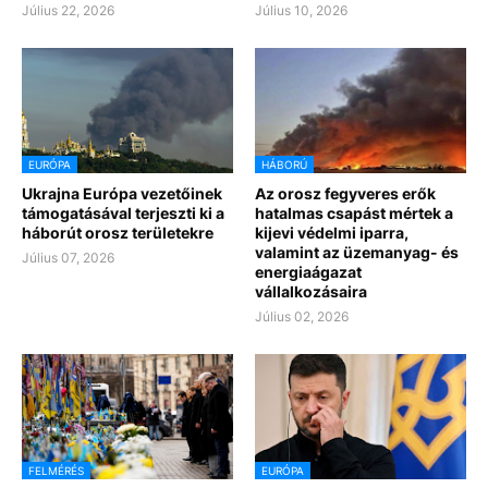
Július 22, 2026
Július 10, 2026
EURÓPA
HÁBORÚ
Ukrajna Európa vezetőinek
Az orosz fegyveres erők
támogatásával terjeszti ki a
hatalmas csapást mértek a
háborút orosz területekre
kijevi védelmi iparra,
valamint az üzemanyag- és
Július 07, 2026
energiaágazat
vállalkozásaira
Július 02, 2026
FELMÉRÉS
EURÓPA