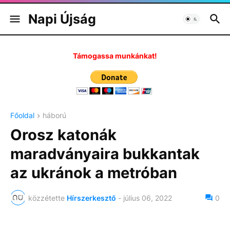
Napi Újság
Támogassa munkánkat!
Főoldal
háború
Orosz katonák
maradványaira bukkantak
az ukránok a metróban
közzétette
Hírszerkesztő
-
július 06, 2022
0