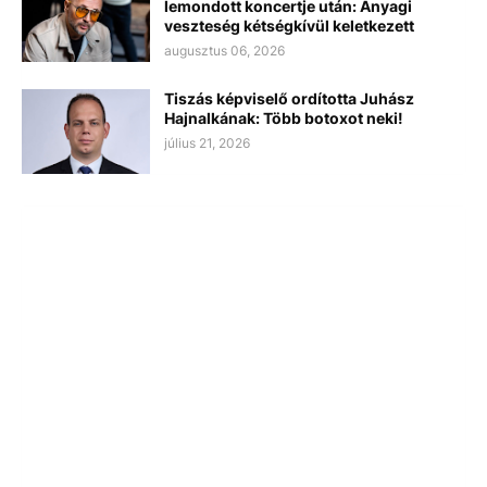
lemondott koncertje után: Anyagi
veszteség kétségkívül keletkezett
augusztus 06, 2026
Tiszás képviselő ordította Juhász
Hajnalkának: Több botoxot neki!
július 21, 2026