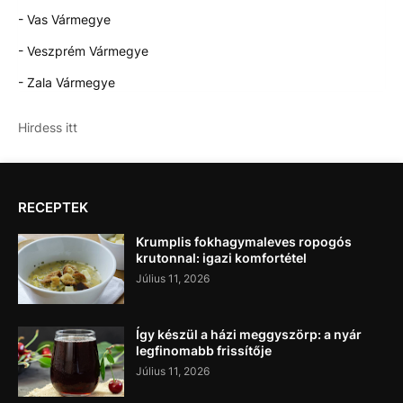
- Vas Vármegye
- Veszprém Vármegye
- Zala Vármegye
Hirdess itt
RECEPTEK
Krumplis fokhagymaleves ropogós
krutonnal: igazi komfortétel
Július 11, 2026
Így készül a házi meggyszörp: a nyár
legfinomabb frissítője
Július 11, 2026