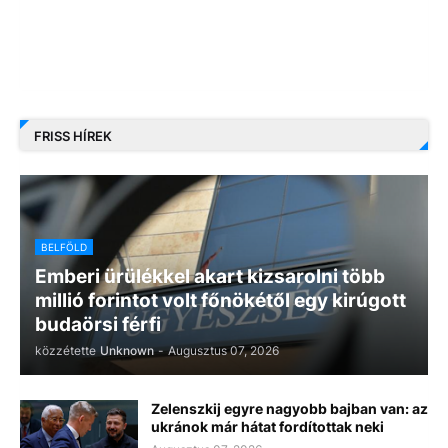
FRISS HÍREK
BELFÖLD
Emberi ürülékkel akart kizsarolni több
millió forintot volt főnökétől egy kirúgott
budaörsi férfi
közzétette
Unknown
-
Augusztus 07, 2026
Zelenszkij egyre nagyobb bajban van: az
ukránok már hátat fordítottak neki