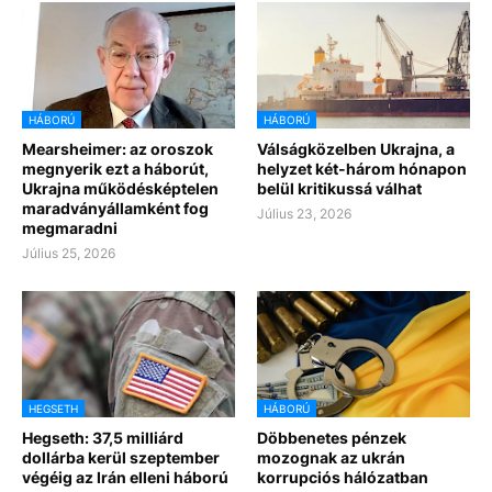
HÁBORÚ
HÁBORÚ
Mearsheimer: az oroszok
Válságközelben Ukrajna, a
megnyerik ezt a háborút,
helyzet két-három hónapon
Ukrajna működésképtelen
belül kritikussá válhat
maradványállamként fog
Július 23, 2026
megmaradni
Július 25, 2026
HEGSETH
HÁBORÚ
Hegseth: 37,5 milliárd
Döbbenetes pénzek
dollárba kerül szeptember
mozognak az ukrán
végéig az Irán elleni háború
korrupciós hálózatban