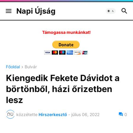
Napi Újság
Támogassa munkánkat!
Főoldal
Bulvár
Kiengedik Fekete Dávidot a
börtönből, házi őrizetben
lesz
közzétette
Hírszerkesztő
-
július 06, 2022
0