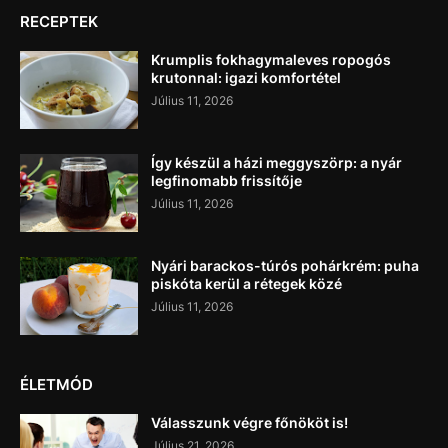
RECEPTEK
Krumplis fokhagymaleves ropogós
krutonnal: igazi komfortétel
Július 11, 2026
Így készül a házi meggyszörp: a nyár
legfinomabb frissítője
Július 11, 2026
Nyári barackos-túrós pohárkrém: puha
piskóta kerül a rétegek közé
Július 11, 2026
ÉLETMÓD
Válasszunk végre főnököt is!
Július 21, 2026