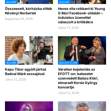
BULVÁR
BULVÁR
Összeesett, kórházba vitték
Heves vita robbant ki Young
Növényi Norbertet
G Béci Facebook-oldalán –
indulatos üzenettel
Augusztus 05, 2026
válaszolt a kritikákra
Július 17, 2026
BULVÁR
BALÁZS KLÁRI
Kapu Tibor együtt járhat
Váratlan bejelentés az
Radnai Márk excsajával
EFOTT-on: balesetet
szenvedett Balázs Klári,
Július 12, 2026
elmaradt Korda György
koncertje
Július 12, 2026