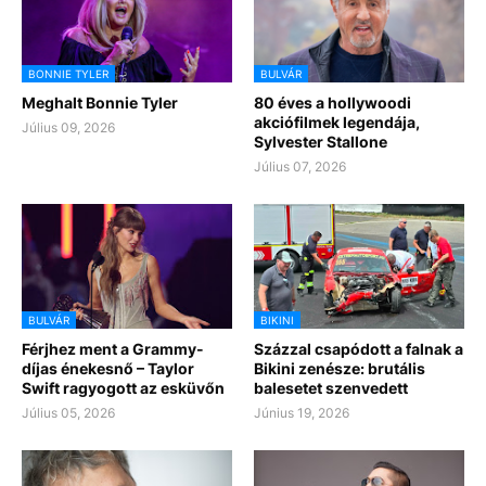
BONNIE TYLER
BULVÁR
Meghalt Bonnie Tyler
80 éves a hollywoodi
akciófilmek legendája,
Július 09, 2026
Sylvester Stallone
Július 07, 2026
BULVÁR
BIKINI
Férjhez ment a Grammy-
Százzal csapódott a falnak a
díjas énekesnő – Taylor
Bikini zenésze: brutális
Swift ragyogott az esküvőn
balesetet szenvedett
Július 05, 2026
Június 19, 2026