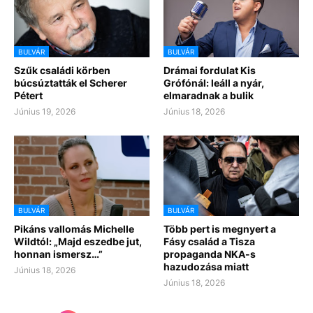
BULVÁR
BULVÁR
Szűk családi körben
Drámai fordulat Kis
búcsúztatták el Scherer
Grófónál: leáll a nyár,
Pétert
elmaradnak a bulik
Június 19, 2026
Június 18, 2026
BULVÁR
BULVÁR
Pikáns vallomás Michelle
Több pert is megnyert a
Wildtól: „Majd eszedbe jut,
Fásy család a Tisza
honnan ismersz…”
propaganda NKA-s
hazudozása miatt
Június 18, 2026
Június 18, 2026