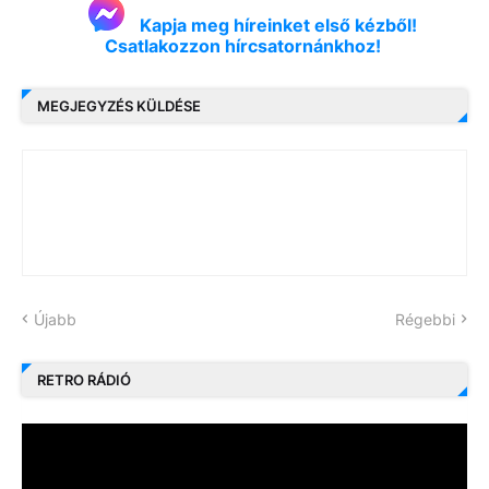
Kapja meg híreinket első kézből!
Csatlakozzon hírcsatornánkhoz!
MEGJEGYZÉS KÜLDÉSE
Újabb
Régebbi
RETRO RÁDIÓ