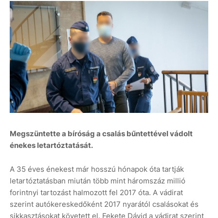
Megszüntette a bíróság a csalás bűntettével vádolt
énekes letartóztatását.
A 35 éves énekest már hosszú hónapok óta tartják
letartóztatásban miután több mint háromszáz millió
forintnyi tartozást halmozott fel 2017 óta. A vádirat
szerint autókereskedőként 2017 nyarától csalásokat és
sikkasztásokat követett el. Fekete Dávid a vádirat szerint