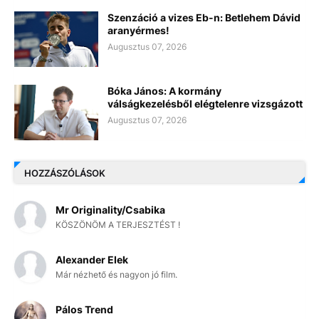
Szenzáció a vizes Eb-n: Betlehem Dávid
aranyérmes!
Augusztus 07, 2026
Bóka János: A kormány
válságkezelésből elégtelenre vizsgázott
Augusztus 07, 2026
HOZZÁSZÓLÁSOK
Mr Originality/Csabika
KÖSZÖNÖM A TERJESZTÉST !
Alexander Elek
Már nézhető és nagyon jó film.
Pálos Trend