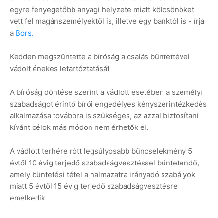
egyre fenyegetőbb anyagi helyzete miatt kölcsönöket
vett fel magánszemélyektől is, illetve egy banktól is - írja
a
Bors.
Kedden megszüntette a bíróság a csalás bűntettével
vádolt énekes letartóztatását
A bíróság döntése szerint a vádlott esetében a személyi
szabadságot érintő bírói engedélyes kényszerintézkedés
alkalmazása továbbra is szükséges, az azzal biztosítani
kívánt célok más módon nem érhetők el.
A vádlott terhére rótt legsúlyosabb bűncselekmény 5
évtől 10 évig terjedő szabadságvesztéssel büntetendő,
amely büntetési tétel a halmazatra irányadó szabályok
miatt 5 évtől 15 évig terjedő szabadságvesztésre
emelkedik.