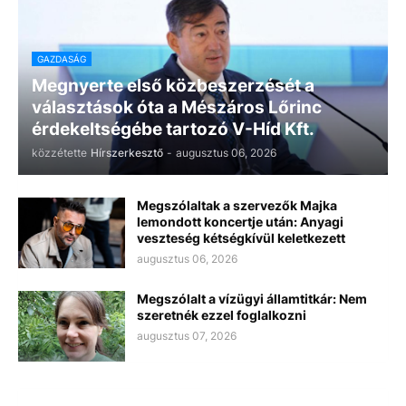
GAZDASÁG
Megnyerte első közbeszerzését a
választások óta a Mészáros Lőrinc
érdekeltségébe tartozó V-Híd Kft.
közzétette
Hírszerkesztő
-
augusztus 06, 2026
Megszólaltak a szervezők Majka
lemondott koncertje után: Anyagi
veszteség kétségkívül keletkezett
augusztus 06, 2026
Megszólalt a vízügyi államtitkár: Nem
szeretnék ezzel foglalkozni
augusztus 07, 2026