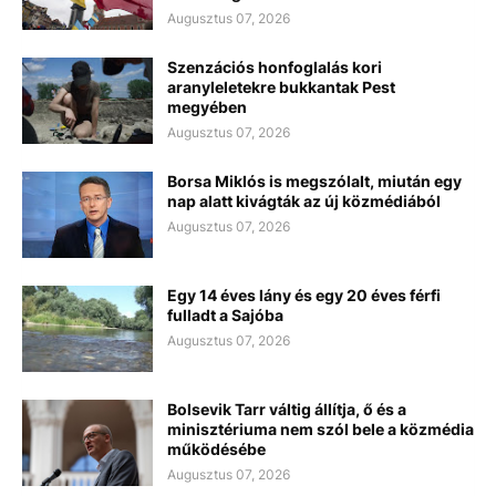
Augusztus 07, 2026
Szenzációs honfoglalás kori
aranyleletekre bukkantak Pest
megyében
Augusztus 07, 2026
Borsa Miklós is megszólalt, miután egy
nap alatt kivágták az új közmédiából
Augusztus 07, 2026
Egy 14 éves lány és egy 20 éves férfi
fulladt a Sajóba
Augusztus 07, 2026
Bolsevik Tarr váltig állítja, ő és a
minisztériuma nem szól bele a közmédia
működésébe
Augusztus 07, 2026