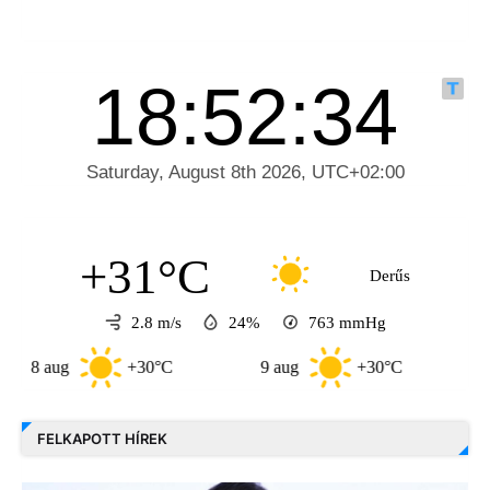
+31°C
Derűs
2.8 m/s
24%
763
mmHg
aug
+30°C
9 aug
+30°C
10 aug
FELKAPOTT HÍREK