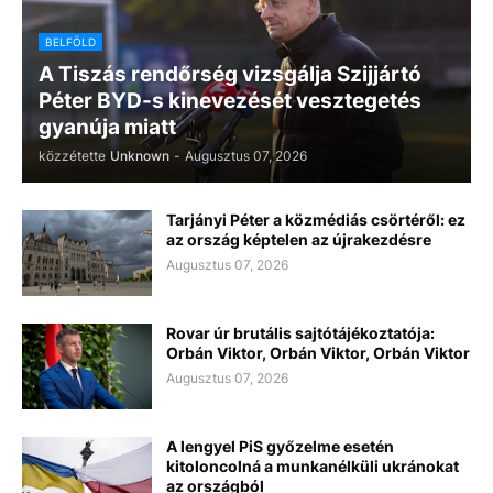
BELFÖLD
A Tiszás rendőrség vizsgálja Szijjártó
Péter BYD-s kinevezését vesztegetés
gyanúja miatt
közzétette
Unknown
-
Augusztus 07, 2026
Tarjányi Péter a közmédiás csörtéről: ez
az ország képtelen az újrakezdésre
Augusztus 07, 2026
Rovar úr brutális sajtótájékoztatója:
Orbán Viktor, Orbán Viktor, Orbán Viktor
Augusztus 07, 2026
A lengyel PiS győzelme esetén
kitoloncolná a munkanélküli ukránokat
az országból