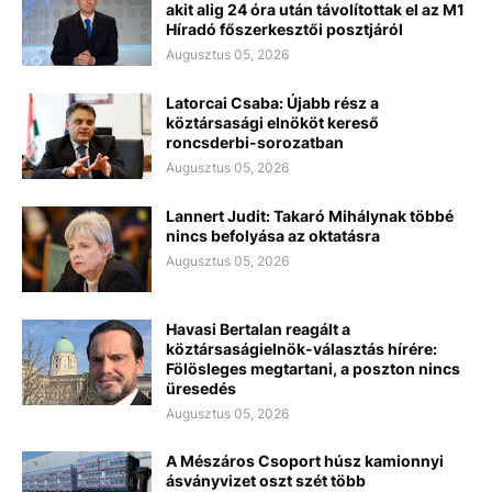
akit alig 24 óra után távolítottak el az M1
Híradó főszerkesztői posztjáról
Augusztus 05, 2026
Latorcai Csaba: Újabb rész a
köztársasági elnököt kereső
roncsderbi-sorozatban
Augusztus 05, 2026
Lannert Judit: Takaró Mihálynak többé
nincs befolyása az oktatásra
Augusztus 05, 2026
Havasi Bertalan reagált a
köztársaságielnök-választás hírére:
Fölösleges megtartani, a poszton nincs
üresedés
Augusztus 05, 2026
A Mészáros Csoport húsz kamionnyi
ásványvizet oszt szét több