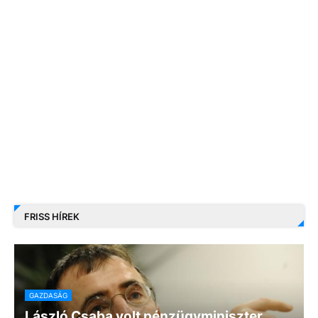
FRISS HÍREK
GAZDASÁG
László Csaba volt pénzügyminiszter