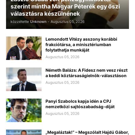
szerint mintha Magyar Péterék egy őszi
választásra készülnének
közzétette
Unknown
-
Augusztus 05, 2026
Lemondott Vitézy asszony korábbi
frakciótársa, a minisztériumban
folytathatja munkáját
Augusztus 05, 2026
Németh Balázs: A Fidesz nem vesz részt
a keddi köztársaságielnök-választáson
Augusztus 05, 2026
Panyi Szabolcs kapja idén a CPJ
nemzetközi sajtószabadság-díját
Augusztus 05, 2026
„Megaláztak!” – Megszólalt Hajdú Gábor,