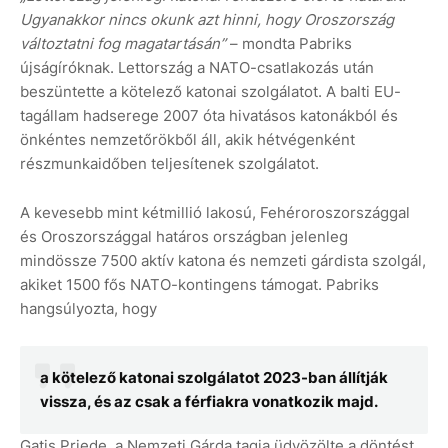
Ugyanakkor nincs okunk azt hinni, hogy Oroszország
változtatni fog magatartásán”
– mondta Pabriks
újságíróknak. Lettország a NATO-csatlakozás után
beszüntette a kötelező katonai szolgálatot. A balti EU-
tagállam hadserege 2007 óta hivatásos katonákból és
önkéntes nemzetőrökből áll, akik hétvégenként
részmunkaidőben teljesítenek szolgálatot.
A kevesebb mint kétmillió lakosú, Fehéroroszországgal
és Oroszországgal határos országban jelenleg
mindössze 7500 aktív katona és nemzeti gárdista szolgál,
akiket 1500 fős NATO-kontingens támogat. Pabriks
hangsúlyozta, hogy
a kötelező katonai szolgálatot 2023-ban állítják
vissza, és az csak a férfiakra vonatkozik majd.
Gatis Priede, a Nemzeti Gárda tagja üdvözölte a döntést,