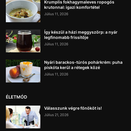
Krumplis fokhagymaleves ropogós
krutonnal: igazi komfortétel
Július 11, 2026
Így készül a házi meggyszörp: a nyár
legfinomabb frissítője
Július 11, 2026
Nyári barackos-túrós pohárkrém: puha
piskóta kerül a rétegek közé
Július 11, 2026
ÉLETMÓD
Válasszunk végre főnököt is!
Július 21, 2026