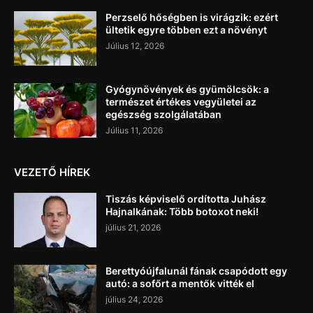
Perzselő hőségben is virágzik: ezért
ültetik egyre többen ezt a növényt
Július 12, 2026
Gyógynövények és gyümölcsök: a
természet értékes vegyületei az
egészség szolgálatában
Július 11, 2026
VEZETŐ HÍREK
Tiszás képviselő ordította Juhász
Hajnalkának: Több botoxot neki!
július 21, 2026
Berettyóújfalunál fának csapódott egy
autó: a sofőrt a mentők vitték el
július 24, 2026