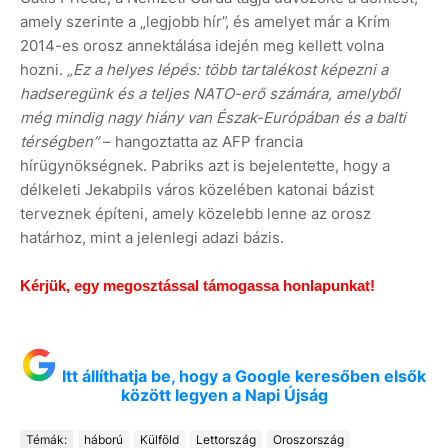
amely szerinte a „legjobb hír”, és amelyet már a Krím
2014-es orosz annektálása idején meg kellett volna
hozni.
„Ez a helyes lépés: több tartalékost képezni a
hadseregünk és a teljes NATO-erő számára, amelyből
még mindig nagy hiány van Észak-Európában és a balti
térségben”
– hangoztatta az AFP francia
hírügynökségnek. Pabriks azt is bejelentette, hogy a
délkeleti Jekabpils város közelében katonai bázist
terveznek építeni, amely közelebb lenne az orosz
határhoz, mint a jelenlegi adazi bázis.
Kérjük, egy megosztással támogassa honlapunkat!
Itt állíthatja be, hogy a Google keresőben elsők
között legyen a Napi Újság
Témák:
háború
Külföld
Lettország
Oroszország