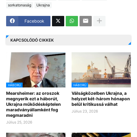
sorkatonaság
Ukrajna
Facebook
KAPCSOLÓDÓ CIKKEK
HÁBORÚ
HÁBORÚ
Mearsheimer: az oroszok
Válságközelben Ukrajna, a
megnyerik ezt a háborút,
helyzet két-három hónapon
Ukrajna működésképtelen
belül kritikussá válhat
maradványállamként fog
Július 23, 2026
megmaradni
Július 25, 2026