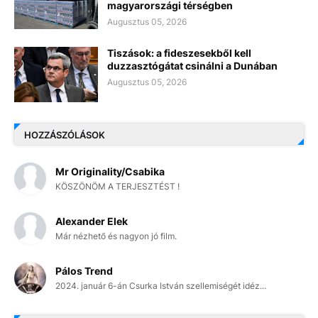
magyarországi térségben
Augusztus 05, 2026
Tiszások: a fideszesekből kell
duzzasztógátat csinálni a Dunában
Augusztus 05, 2026
HOZZÁSZÓLÁSOK
Mr Originality/Csabika
KÖSZÖNÖM A TERJESZTÉST !
Alexander Elek
Már nézhető és nagyon jó film.
Pálos Trend
2024. január 6-án Csurka István szellemiségét idéz...