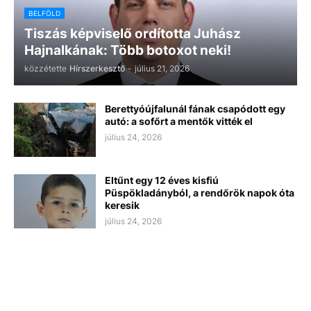
BELFÖLD
Tiszás képviselő ordította Juhász
Hajnalkának: Több botoxot neki!
közzétette
Hírszerkesztő
-
július 21, 2026
Berettyóújfalunál fának csapódott egy
autó: a sofőrt a mentők vitték el
július 24, 2026
Eltűnt egy 12 éves kisfiú
Püspökladányból, a rendőrök napok óta
keresik
július 24, 2026