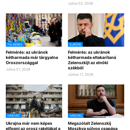
Július 02, 2026
FELMÉRÉS
EURÓPA
Felmérés: az ukránok
Felmérés: az ukránok
kétharmada már tárgyalna
kétharmada eltakarítaná
Oroszországgal
Zelenszkijt az elnöki
székből
Július 01, 2026
Június 17, 2026
HÁBORÚ
HÁBORÚ
Ukrajna már nem képes
Megszólalt Zelenszkij
elfogni az orosz rakétákat a
Moszkva súlyos csapása