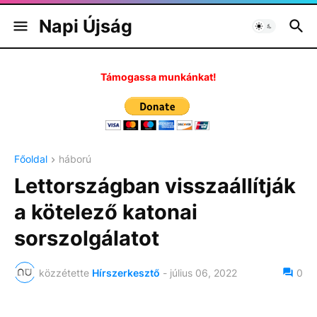
Napi Újság
Támogassa munkánkat!
Főoldal
háború
Lettországban visszaállítják
a kötelező katonai
sorszolgálatot
közzétette
Hírszerkesztő
-
július 06, 2022
0