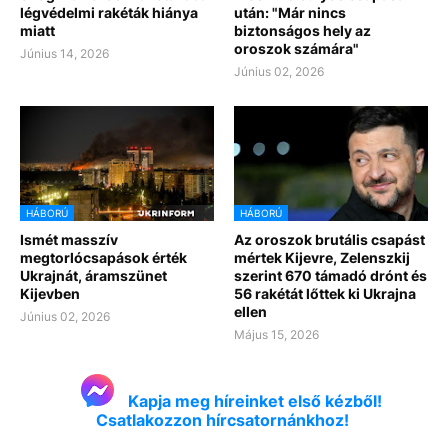
légvédelmi rakéták hiánya
után: "Már nincs
miatt
biztonságos hely az
oroszok számára"
Június 14, 2026
Június 02, 2026
HÁBORÚ
HÁBORÚ
Ismét masszív
Az oroszok brutális csapást
megtorlócsapások érték
mértek Kijevre, Zelenszkij
Ukrajnát, áramszünet
szerint 670 támadó drónt és
Kijevben
56 rakétát lőttek ki Ukrajna
ellen
Június 02, 2026
Május 15, 2026
Kapja meg híreinket első kézből!
Csatlakozzon hírcsatornánkhoz!