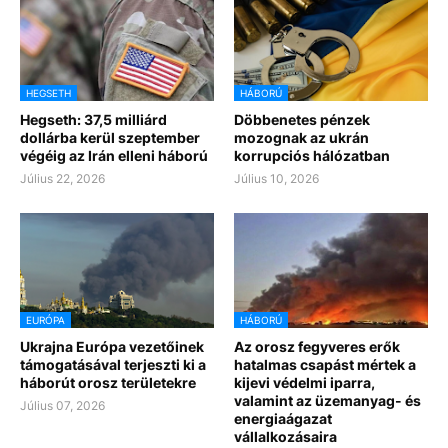
HEGSETH
HÁBORÚ
Hegseth: 37,5 milliárd
Döbbenetes pénzek
dollárba kerül szeptember
mozognak az ukrán
végéig az Irán elleni háború
korrupciós hálózatban
Július 22, 2026
Július 10, 2026
EURÓPA
HÁBORÚ
Ukrajna Európa vezetőinek
Az orosz fegyveres erők
támogatásával terjeszti ki a
hatalmas csapást mértek a
háborút orosz területekre
kijevi védelmi iparra,
valamint az üzemanyag- és
Július 07, 2026
energiaágazat
vállalkozásaira