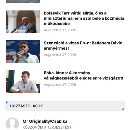
Bolsevik Tarr váltig állítja, ő és a
minisztériuma nem szól bele a közmédia
működésébe
Augusztus 07, 2026
Szenzáció a vizes Eb-n: Betlehem Dávid
aranyérmes!
Augusztus 07, 2026
Bóka János: A kormány
válságkezelésből elégtelenre vizsgázott
Augusztus 07, 2026
HOZZÁSZÓLÁSOK
Mr Originality/Csabika
KÖSZÖNÖM A TERJESZTÉST !