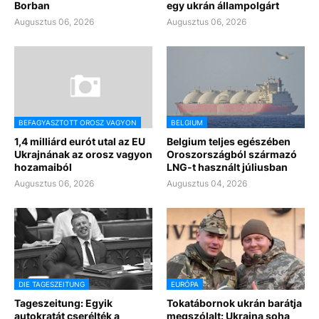
Borban
egy ukrán állampolgárt
Augusztus 06, 2026
Augusztus 06, 2026
BEFAGYASZTOTT OROSZ VAGYON
BELGIUM
1,4 milliárd eurót utal az EU
Belgium teljes egészében
Ukrajnának az orosz vagyon
Oroszországból származó
hozamaiból
LNG-t használt júliusban
Augusztus 06, 2026
Augusztus 04, 2026
DIE TAGESZEITUNG
EURÓPA
Tageszeitung: Egyik
Tokatábornok ukrán barátja
autokratát cserélték a
megszólalt: Ukrajna soha