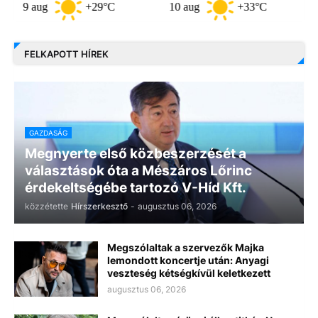
 aug
+29°C
10 aug
+33°C
11 au
FELKAPOTT HÍREK
GAZDASÁG
Megnyerte első közbeszerzését a
választások óta a Mészáros Lőrinc
érdekeltségébe tartozó V-Híd Kft.
közzétette
Hírszerkesztő
-
augusztus 06, 2026
Megszólaltak a szervezők Majka
lemondott koncertje után: Anyagi
veszteség kétségkívül keletkezett
augusztus 06, 2026