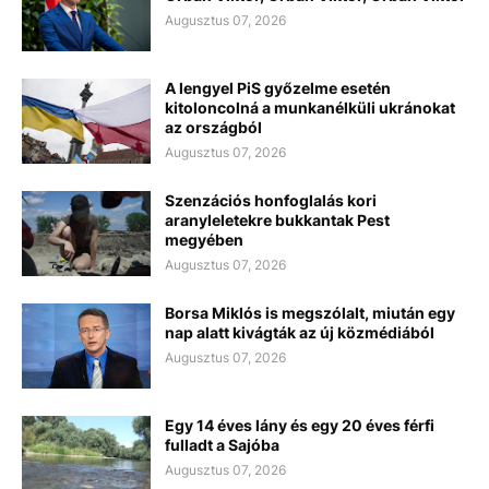
Augusztus 07, 2026
A lengyel PiS győzelme esetén
kitoloncolná a munkanélküli ukránokat
az országból
Augusztus 07, 2026
Szenzációs honfoglalás kori
aranyleletekre bukkantak Pest
megyében
Augusztus 07, 2026
Borsa Miklós is megszólalt, miután egy
nap alatt kivágták az új közmédiából
Augusztus 07, 2026
Egy 14 éves lány és egy 20 éves férfi
fulladt a Sajóba
Augusztus 07, 2026