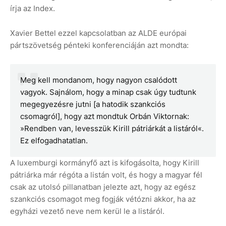
írja az Index.
Xavier Bettel ezzel kapcsolatban az ALDE európai
pártszövetség pénteki konferenciáján azt mondta:
Meg kell mondanom, hogy nagyon csalódott
vagyok. Sajnálom, hogy a minap csak úgy tudtunk
megegyezésre jutni [a hatodik szankciós
csomagról], hogy azt mondtuk Orbán Viktornak:
»Rendben van, levesszük Kirill pátriárkát a listáról«.
Ez elfogadhatatlan.
A luxemburgi kormányfő azt is kifogásolta, hogy Kirill
pátriárka már régóta a listán volt, és hogy a magyar fél
csak az utolsó pillanatban jelezte azt, hogy az egész
szankciós csomagot meg fogják vétózni akkor, ha az
egyházi vezető neve nem kerül le a listáról.