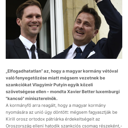
„Elfogadhatatlan” az, hogy a magyar kormány vétóval
való fenyegetőzése miatt mégsem vezetnek be
szankciókat Vlagyimir Putyin egyik közeli
szövetségese ellen – mondta Xavier Better luxemburgi
"kancsó" miniszterelnök.
A kormányfő arra reagált, hogy a magyar kormány
nyomására az unió úgy döntött: mégsem fagyasztják be
Kirill orosz ortodox pátriárka érdekeltségeit az
Oroszország elleni hatodik szankciós csomag részeként,-