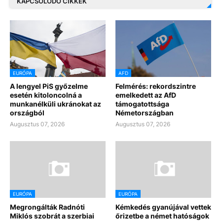
KAPCSOLÓDÓ CIKKEK
EURÓPA
AFD
A lengyel PiS győzelme
Felmérés: rekordszintre
esetén kitoloncolná a
emelkedett az AfD
munkanélküli ukránokat az
támogatottsága
országból
Németországban
Augusztus 07, 2026
Augusztus 07, 2026
EURÓPA
EURÓPA
Megrongálták Radnóti
Kémkedés gyanújával vettek
Miklós szobrát a szerbiai
őrizetbe a német hatóságok