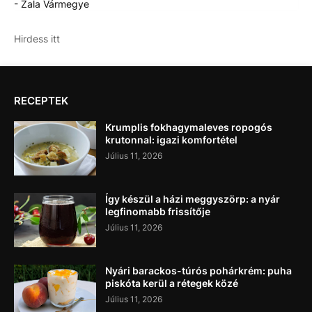
- Zala Vármegye
Hirdess itt
RECEPTEK
Krumplis fokhagymaleves ropogós
krutonnal: igazi komfortétel
Július 11, 2026
Így készül a házi meggyszörp: a nyár
legfinomabb frissítője
Július 11, 2026
Nyári barackos-túrós pohárkrém: puha
piskóta kerül a rétegek közé
Július 11, 2026