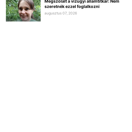
Megszólalt a vízügyi államtitkár: Nem
szeretnék ezzel foglalkozni
augusztus 07, 2026