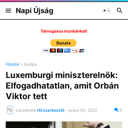
Napi Újság
Támogassa munkánkat!
Főoldal
Európa
Luxemburgi miniszterelnök:
Elfogadhatatlan, amit Orbán
Viktor tett
közzétette
Hírszerkesztő
-
június 05, 2022
0