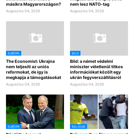
másikra Magyarországon?
nem lesz NATO-tag
Augusztus 04, 2026
Augusztus 04, 2026
EURÓPA
BILD
The Economist: Ukrajna
Bild: a német védelmi
nem teljesíti az uniós
miniszter véletlenül titkos
reformokat, de így is
információkat közölt egy
megkapja a támogatásokat
ukrán fegyverszállításról
Augusztus 04, 2026
Augusztus 04, 2026
EURÓPA
BELGIUM