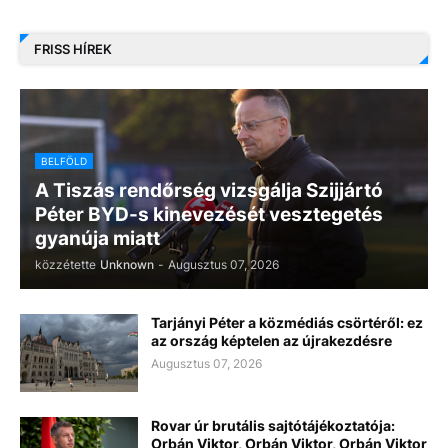
FRISS HÍREK
BELFÖLD
A Tiszás rendőrség vizsgálja Szijjártó
Péter BYD-s kinevezését vesztegetés
gyanúja miatt
közzétette
Unknown
-
Augusztus 07, 2026
Tarjányi Péter a közmédiás csörtéről: ez
az ország képtelen az újrakezdésre
Augusztus 07, 2026
Rovar úr brutális sajtótájékoztatója:
Orbán Viktor, Orbán Viktor, Orbán Viktor