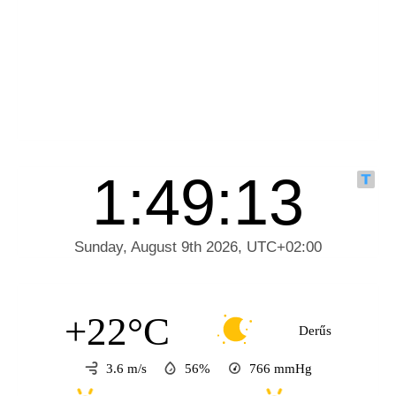
+22°C
Derűs
3.6 m/s
56%
766
mmHg