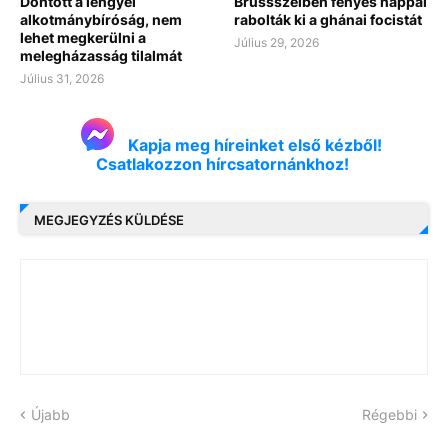
Döntött a lengyel
Brüssszelben fényes nappal
alkotmánybíróság, nem
rabolták ki a ghánai focistát
lehet megkerülni a
Július 29, 2026
melegházasság tilalmát
Július 31, 2026
Kapja meg híreinket első kézből!
Csatlakozzon hírcsatornánkhoz!
MEGJEGYZÉS KÜLDÉSE
Újabb
Régebbi