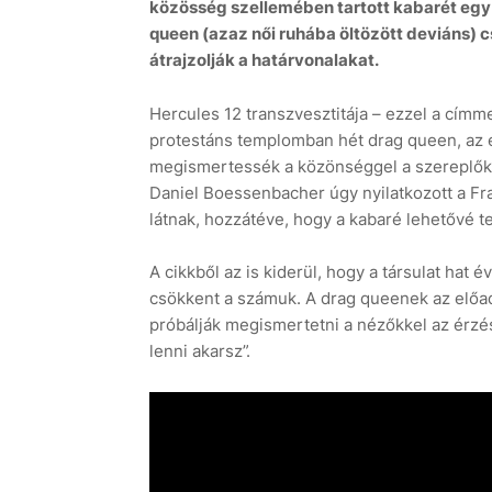
közösség szellemében tartott kabarét egy
queen (azaz női ruhába öltözött deviáns) c
átrajzolják a határvonalakat.
Hercules 12 transzvesztitája – ezzel a címme
protestáns templomban hét drag queen, az el
megismertessék a közönséggel a szereplők é
Daniel Boessenbacher úgy nyilatkozott a F
látnak, hozzátéve, hogy a kabaré lehetővé tes
A cikkből az is kiderül, hogy a társulat hat é
csökkent a számuk. A drag queenek az előadá
próbálják megismertetni a nézőkkel az érzése
lenni akarsz”.