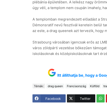
plébánia épületében. A lelkész nagy örömm
úgy véli, a templom nem csupán imahely, han
A templomban megrendezett előadást a St
Démonsratif nevű fesztivál keretein belül ta
az este, a drag queenek azt tervezik, hogy
Strasbourg városában igencsak erős az LMB
város zöldpárti vezetése bőkezűen támogat 
iskolásoknak és középiskolásoknak tart érz
Itt állíthatja be, hogy a G
Témák:
drag queen
Franciaország
Külföld
tr
Facebook
Twitter