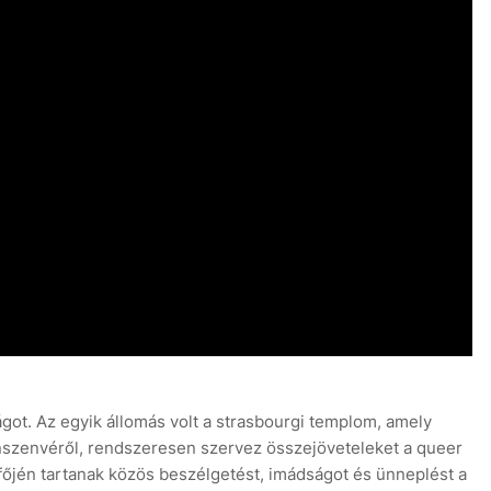
got. Az egyik állomás volt a strasbourgi templom, amely
szenvéről, rendszeresen szervez összejöveteleket a queer
őjén tartanak közös beszélgetést, imádságot és ünneplést a