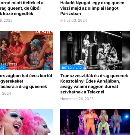
rnó miatt ítélték el a
Haladó Nyugat: egy drag queen
rag queent, de újból
viszi majd az olimpiai lángot
k közé engedték
Párizsban
8, 2025
Május 03, 2024
LÁG
BETEG VILÁG
országban hat éves kortól
Transzvesztiták és drag queenek
 gyerekeket
Kosztolányi Édes Annájában,
asásra a drag queenek
avagy valami nagyon durvát
szívhatnak a Telexnél
, 2024
November 26, 2023