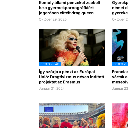
Komoly állami pénzeket zsebelt
Gyerekpo
be a gyermekpornográfiáért
német d
jogerősen elítélt drag queen
gyereke
Október 29, 2025
Október 2
BETEG VILÁG
BETEG VI
Így szórja a pénzt az Európai
Francia
Unió: Dragtivizmus néven indított
várták a
projektet az Erasmus
meseolv
Január 31, 2024
Január 23