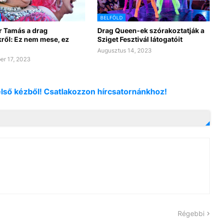
BELFÖLD
 Tamás a drag
Drag Queen-ek szórakoztatják a
ről: Ez nem mese, ez
Sziget Fesztivál látogatóit
Augusztus 14, 2023
r 17, 2023
első kézből! Csatlakozzon hírcsatornánkhoz!
Régebbi