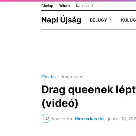
Címlap
Rólunk
Kapcsolat
Napi Újság
BELÜGY
KÜLÜG
Főoldal
drag queen
Drag queenek lép
(videó)
közzétette
Hírszerkesztő
-
június 08, 20