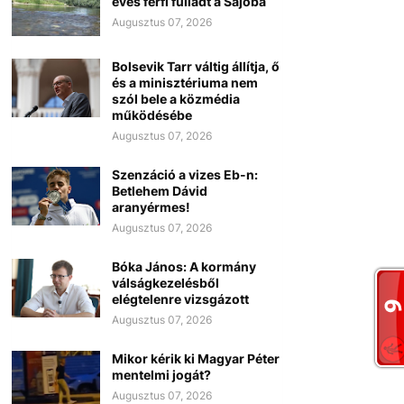
éves férfi fulladt a Sajóba
Augusztus 07, 2026
Bolsevik Tarr váltig állítja, ő
és a minisztériuma nem
szól bele a közmédia
működésébe
Augusztus 07, 2026
Szenzáció a vizes Eb-n:
Betlehem Dávid
aranyérmes!
Augusztus 07, 2026
Bóka János: A kormány
válságkezelésből
elégtelenre vizsgázott
Augusztus 07, 2026
Mikor kérik ki Magyar Péter
mentelmi jogát?
Augusztus 07, 2026