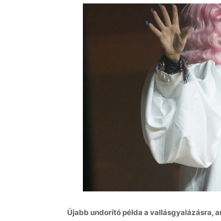
Újabb undorító példa a vallásgyalázásra,