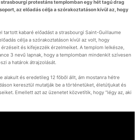
 strasbourgi protestáns templomban egy hét tagú drag
soport, az előadás célja a szórakoztatáson kívül az, hogy
l tartott kabaré előadást a strasbourgi Saint-Guillaume
őadás célja a szórakoztatáson kívül az volt, hogy
rzéseit és kifejezzék érzelmeiket. A templom lelkésze,
rance 3 nevű lapnak, hogy a templomban mindenkit szívesen
zi a határok átrajzolását.
ve alakult és eredetileg 12 főből állt, ám mostanra hétre
son keresztül mutatják be a történetüket, életútjukat és
iket. Emellett azt az üzenetet közvetítik, hogy “légy az, aki