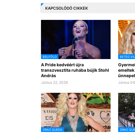
KAPCSOLÓDÓ CIKKEK
BELFÖLD
BETEG VI
A Pride kedvéért újra
Gyermek
transzvesztita ruhába bújik Stohl
emeltek 
András
ünnepelt
Június 22, 2026
Június 04
DRAG QUEEN
DRAG QU