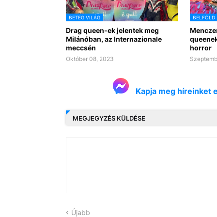
BETEG VILÁG
BELFÖLD
Drag queen-ek jelentek meg
Menczer
Milánóban, az Internazionale
queenek
meccsén
horror
Október 08, 2023
Szeptembe
Kapja meg híreinket 
MEGJEGYZÉS KÜLDÉSE
Újabb