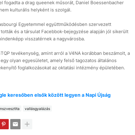
el fogadta a drag queenek műsorát, Daniel Boessenbacher
em kulturális helyként is szolgál.
rasbourgi Egyetemmel együttműködésben szervezett
rtották és a társulat Facebbok-bejegyzése alapján jól sikerült
 mindenképp visszatérnek a nagyvárosba.
TQP tevékenység, amint arról a V4NA korábban beszámolt, a
egy olyan egyesületet, amely felső tagozatos általános
ékenyítő foglalkozásokat az oktatási intézmény épületében.
oogle keresőben elsők között legyen a Napi Újság
anszvesztita
vallásgyalázás