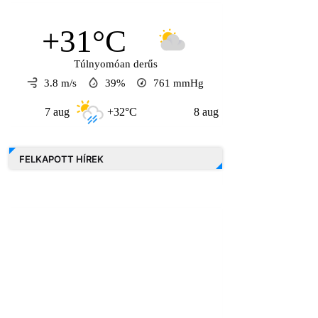
+31°C
Túlnyomóan derűs
3.8 m/s
39%
761
mmHg
7 aug
+32°C
8 aug
+30°C
9 a
FELKAPOTT HÍREK