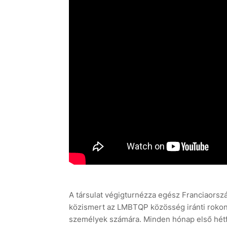
A társulat végigturnézza egész Franciaorszá
közismert az LMBTQP közösség iránti rokon
személyek számára. Minden hónap első hétf