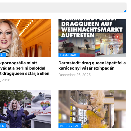
LÁG
DARMSTADT
pornográfia miatt
Darmstadt: drag queen lépett fel a
vádat a berlini baloldal
karácsonyi vásár színpadán
 dragqueen sztárja ellen
December 26, 2025
, 2026
EEN
BETEG VILÁG