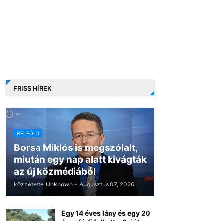
FRISS HÍREK
BELFÖLD
Borsa Miklós is megszólalt,
miután egy nap alatt kivágták
az új közmédiából
közzétette
Unknown
-
Augusztus 07, 2026
Egy 14 éves lány és egy 20