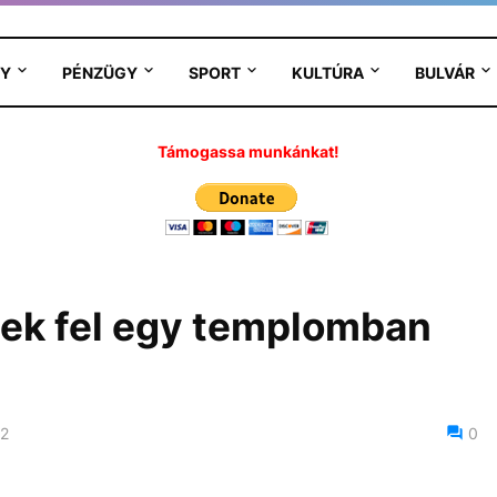
Y
PÉNZÜGY
SPORT
KULTÚRA
BULVÁR
Támogassa munkánkat!
tek fel egy templomban
22
0