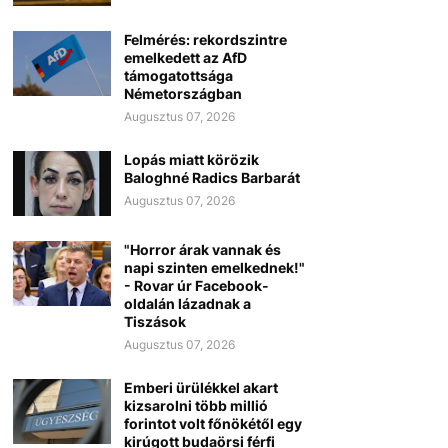
Felmérés: rekordszintre
emelkedett az AfD
támogatottsága
Németországban
Augusztus 07, 2026
Lopás miatt körözik
Baloghné Radics Barbarát
Augusztus 07, 2026
"Horror árak vannak és
napi szinten emelkednek!"
- Rovar úr Facebook-
oldalán lázadnak a
Tiszások
Augusztus 07, 2026
Emberi ürülékkel akart
kizsarolni több millió
forintot volt főnökétől egy
kirúgott budaörsi férfi