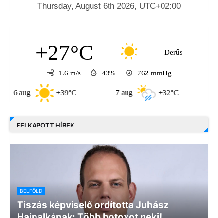
+27°C
Derűs
1.6 m/s
43%
762
mmHg
aug
+39°C
7 aug
+32°C
8 aug
FELKAPOTT HÍREK
BELFÖLD
Tiszás képviselő ordította Juhász
Hajnalkának: Több botoxot neki!