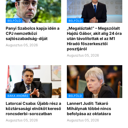
BELFÖLD
BELFÖLD
Panyi Szabolcs kapja idén a
„Megaláztak!” – Megszólalt
CPJ nemzetközi
Hajdú Gábor, akit alig 24 óra
sajtószabadság-díját
után távolítottak el az M1
Híradó főszerkesztői
Augusztus 05, 2026
posztjáról
Augusztus 05, 2026
BAKA ANDRÁS
BELFÖLD
Latorcai Csaba: Újabb rész a
Lannert Judit: Takaró
köztársasági elnököt kereső
Mihálynak többé nincs
roncsderbi-sorozatban
befolyása az oktatásra
Augusztus 05, 2026
Augusztus 05, 2026