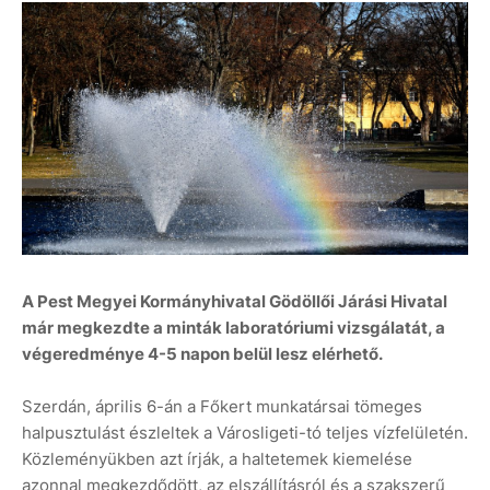
A Pest Megyei Kormányhivatal Gödöllői Járási Hivatal
már megkezdte a minták laboratóriumi vizsgálatát, a
végeredménye 4-5 napon belül lesz elérhető.
Szerdán, április 6-án a Főkert munkatársai tömeges
halpusztulást észleltek a Városligeti-tó teljes vízfelületén.
Közleményükben azt írják, a haltetemek kiemelése
azonnal megkezdődött, az elszállításról és a szakszerű