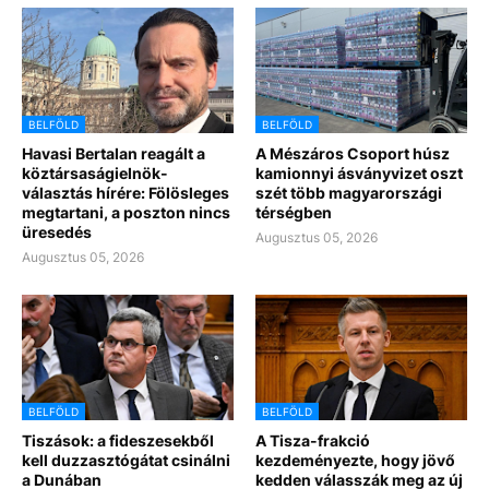
BELFÖLD
BELFÖLD
Havasi Bertalan reagált a
A Mészáros Csoport húsz
köztársaságielnök-
kamionnyi ásványvizet oszt
választás hírére: Fölösleges
szét több magyarországi
megtartani, a poszton nincs
térségben
üresedés
Augusztus 05, 2026
Augusztus 05, 2026
BELFÖLD
BELFÖLD
Tiszások: a fideszesekből
A Tisza-frakció
kell duzzasztógátat csinálni
kezdeményezte, hogy jövő
a Dunában
kedden válasszák meg az új