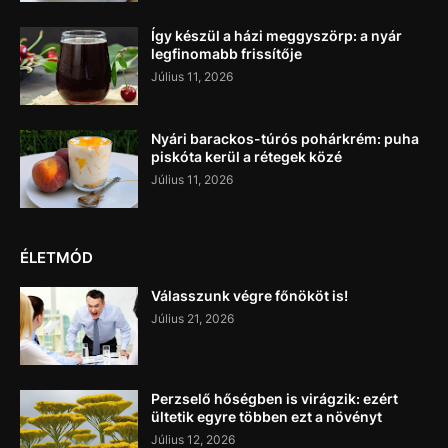
Így készül a házi meggyszörp: a nyár
legfinomabb frissítője
Július 11, 2026
Nyári barackos-túrós pohárkrém: puha
piskóta kerül a rétegek közé
Július 11, 2026
ÉLETMÓD
Válasszunk végre főnököt is!
Július 21, 2026
Perzselő hőségben is virágzik: ezért
ültetik egyre többen ezt a növényt
Július 12, 2026