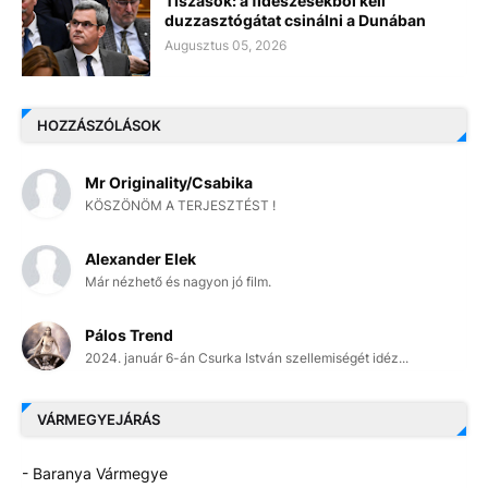
Tiszások: a fideszesekből kell
duzzasztógátat csinálni a Dunában
Augusztus 05, 2026
HOZZÁSZÓLÁSOK
Mr Originality/Csabika
KÖSZÖNÖM A TERJESZTÉST !
Alexander Elek
Már nézhető és nagyon jó film.
Pálos Trend
2024. január 6-án Csurka István szellemiségét idéz...
VÁRMEGYEJÁRÁS
- Baranya Vármegye