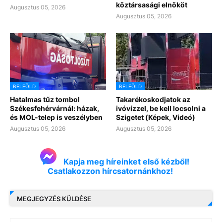
köztársasági elnököt
Augusztus 05, 2026
Augusztus 05, 2026
BELFÖLD
BELFÖLD
Hatalmas tűz tombol
Takarékoskodjatok az
Székesfehérvárnál: házak,
ivóvízzel, be kell locsolni a
és MOL-telep is veszélyben
Szigetet (Képek, Videó)
Augusztus 05, 2026
Augusztus 05, 2026
Kapja meg híreinket első kézből!
Csatlakozzon hírcsatornánkhoz!
MEGJEGYZÉS KÜLDÉSE