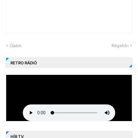
Újabb
Régebbi
RETRO RÁDIÓ
HÍR TV