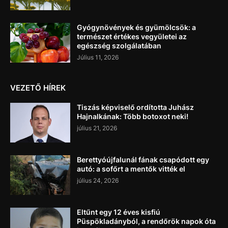
Gyógynövények és gyümölcsök: a
természet értékes vegyületei az
egészség szolgálatában
Július 11, 2026
VEZETŐ HÍREK
Tiszás képviselő ordította Juhász
Hajnalkának: Több botoxot neki!
július 21, 2026
Berettyóújfalunál fának csapódott egy
autó: a sofőrt a mentők vitték el
július 24, 2026
Eltűnt egy 12 éves kisfiú
Püspökladányból, a rendőrök napok óta