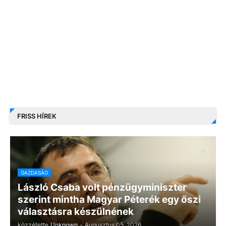
FRISS HÍREK
GAZDASÁG
László Csaba volt pénzügyminiszter
szerint mintha Magyar Péterék egy őszi
választásra készülnének
közzétette
Unknown
-
Augusztus 05, 2026