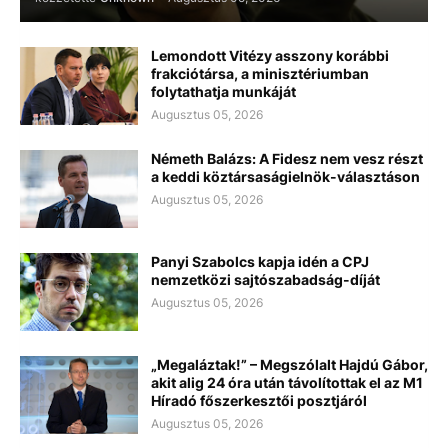
Lemondott Vitézy asszony korábbi
frakciótársa, a minisztériumban
folytathatja munkáját
Augusztus 05, 2026
Németh Balázs: A Fidesz nem vesz részt
a keddi köztársaságielnök-választáson
Augusztus 05, 2026
Panyi Szabolcs kapja idén a CPJ
nemzetközi sajtószabadság-díját
Augusztus 05, 2026
„Megaláztak!” – Megszólalt Hajdú Gábor,
akit alig 24 óra után távolítottak el az M1
Híradó főszerkesztői posztjáról
Augusztus 05, 2026