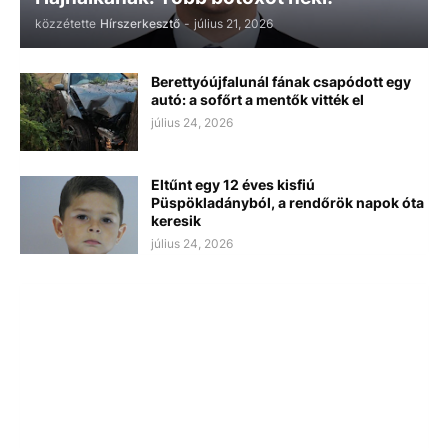
közzétette
Hírszerkesztő
-
július 21, 2026
Berettyóújfalunál fának csapódott egy
autó: a sofőrt a mentők vitték el
július 24, 2026
Eltűnt egy 12 éves kisfiú
Püspökladányból, a rendőrök napok óta
keresik
július 24, 2026