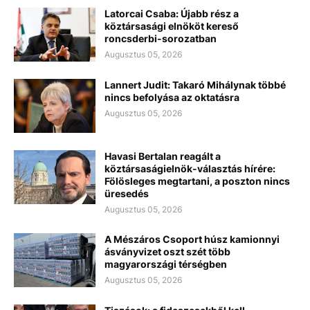
Latorcai Csaba: Újabb rész a
köztársasági elnököt kereső
roncsderbi-sorozatban
Augusztus 05, 2026
Lannert Judit: Takaró Mihálynak többé
nincs befolyása az oktatásra
Augusztus 05, 2026
Havasi Bertalan reagált a
köztársaságielnök-választás hírére:
Fölösleges megtartani, a poszton nincs
üresedés
Augusztus 05, 2026
A Mészáros Csoport húsz kamionnyi
ásványvizet oszt szét több
magyarországi térségben
Augusztus 05, 2026