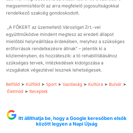
megsemmisítésről az arra megfelelő jogosultságokkal
rendelkező szakcég gondoskodott.
„A FŐKERT az üzemeltető Városliget Zrt.-vel
együttműködve mindent megtesz az eredeti állapot
mielőbbi helyreállítása érdekében, melyhez a szükséges
erőforrások rendelkezésre állnak” – jelentik ki a
közleményben, és hozzáteszik: a tó rehabilitálásához
szükséges tervek, intézkedések kidolgozása a
vizsgálatok végeztével lesznek lehetségesek.
Belföld
Külföld
Sport
Gazdaság
Kultúra
Bulvár
➤
➤
➤
➤
➤
➤
Életmód
Receptek
➤
Itt állíthatja be, hogy a Google keresőben elsők
között legyen a Napi Újság