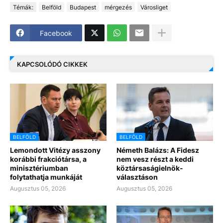
Témák:
Belföld
Budapest
mérgezés
Városliget
Facebook
KAPCSOLÓDÓ CIKKEK
BELFÖLD
BELFÖLD
Lemondott Vitézy asszony
Németh Balázs: A Fidesz
korábbi frakciótársa, a
nem vesz részt a keddi
minisztériumban
köztársaságielnök-
folytathatja munkáját
választáson
Augusztus 05, 2026
Augusztus 05, 2026