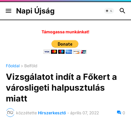
Napi Újság
Támogassa munkánkat!
Főoldal
Belföld
Vizsgálatot indít a Főkert a
városligeti halpusztulás
miatt
közzétette
Hírszerkesztő
-
április 07, 2022
0