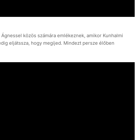
i Ágnessel közös számára emlékeznek, amikor Kunhalmi
pedig eljátssza, hogy megijed. Mindezt persze élőben