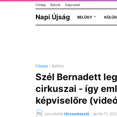
Címlap
Rólunk
Kapcsolat
Napi Újság
BELÜGY
KÜLÜG
Főoldal
Belföld
Szél Bernadett l
cirkuszai - így e
képviselőre (vide
közzétette
Hírszerkesztő
-
április 11, 202