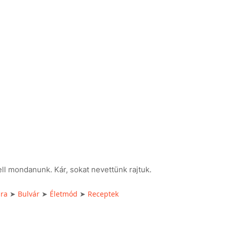
ll mondanunk. Kár, sokat nevettünk rajtuk.
úra
Bulvár
Életmód
Receptek
➤
➤
➤