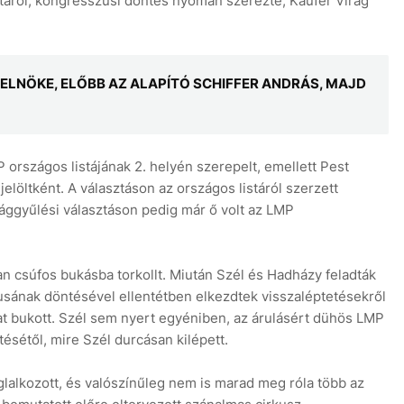
táról, kongresszusi döntés nyomán szerezte, Kaufer Virág
RSELNÖKE, ELŐBB AZ ALAPÍTÓ SCHIFFER ANDRÁS, MAJD
országos listájának 2. helyén szerepelt, emellett Pest
elöltként. A választáson az országos listáról szerzett
ggyűlési választáson pedig már ő volt az LMP
n csúfos bukásba torkollt. Miután Szél és Hadházy feladták
sának döntésével ellentétben elkezdtek visszaléptetésekről
t bukott. Szél sem nyert egyéniben, az árulásért dühös LMP
ltésétől, mire Szél durcásan kilépett.
lalkozott, és valószínűleg nem is marad meg róla több az