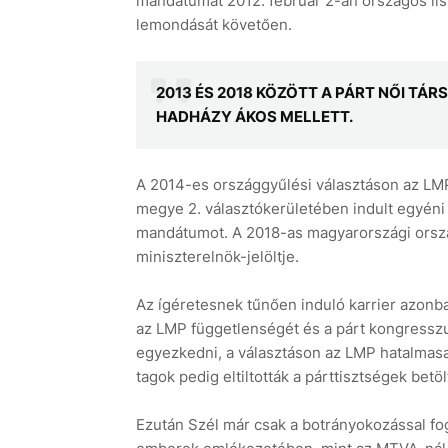
mandátumát 2012. február 2-án országos lis
lemondását követően.
2013 ÉS 2018 KÖZÖTT A PÁRT NŐI TÁ
HADHÁZY ÁKOS MELLETT.
A 2014-es országgyűlési választáson az LMP 
megye 2. választókerületében indult egyéni j
mandátumot. A 2018-as magyarországi orszá
miniszterelnök-jelöltje.
Az ígéretesnek tűnően induló karrier azonba
az LMP függetlenségét és a párt kongresszu
egyezkedni, a választáson az LMP hatalmasa
tagok pedig eltiltották a párttisztségek betö
Ezután Szél már csak a botrányokozással fog