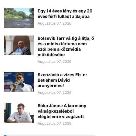
Egy 14 éves lány és egy 20
éves férfi fulladt a Sajóba
Augusztus 07, 2026
Bolsevik Tarr váltig állítja, ő
és a minisztériuma nem
szól bele a közmédia
működésébe
Augusztus 07, 2026
Szenzáció a vizes Eb-n:
Betlehem Dávid
aranyérmes!
Augusztus 07, 2026
Bóka János: A kormány
válságkezelésből
elégtelenre vizsgázott
Augusztus 07, 2026