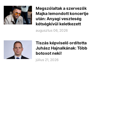
Megszólaltak a szervezők
Majka lemondott koncertje
után: Anyagi veszteség
kétségkívül keletkezett
augusztus 06, 2026
Tiszás képviselő ordította
Juhász Hajnalkának: Több
botoxot neki!
július 21, 2026