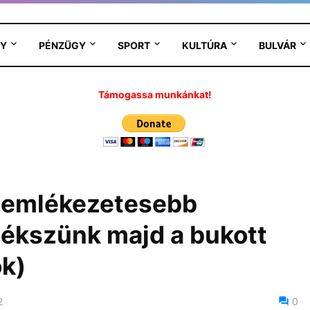
Y
PÉNZÜGY
SPORT
KULTÚRA
BULVÁR
Támogassa munkánkat!
egemlékezetesebb
mlékszünk majd a bukott
ók)
2
0