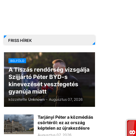
FRISS HÍREK
BELFÖLD
A Tiszás rendőrség vizsgálja
Szijjártó Péter BYD-s
kinevezését vesztegetés
gyanúja miatt
közzétette
Unknown
-
Augusztus 07, 2026
Tarjányi Péter a közmédiás
csörtéről: ez az ország
képtelen az újrakezdésre
Augusztus 07, 2026