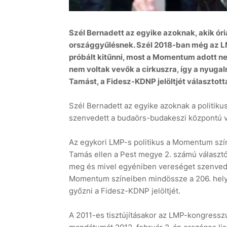
Szél Bernadett az egyike azoknak, akik óri
országgyűlésnek. Szél 2018-ban még az LMP
próbált kitűnni, most a Momentum adott nek
nem voltak vevők a cirkuszra, így a nyuga
Tamást, a Fidesz-KDNP jelöltjét választo
Szél Bernadett az egyike azoknak a politiku
szenvedett a budaörs-budakeszi központú vá
Az egykori LMP-s politikus a Momentum szí
Tamás ellen a Pest megye 2. számú választó
meg és mivel egyéniben vereséget szenvedett,
Momentum színeiben mindössze a 206. helyen
győzni a Fidesz-KDNP jelöltjét.
A 2011-es tisztújításakor az LMP-kongresszu