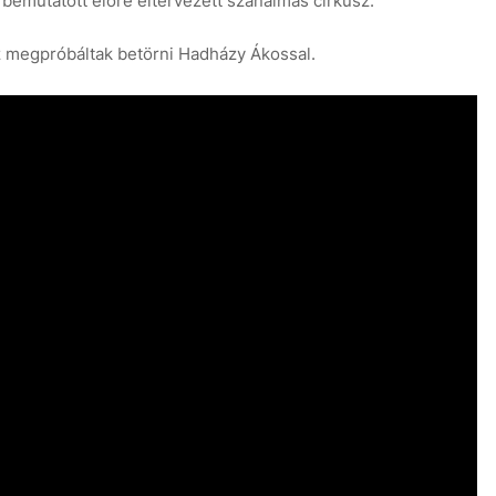
emutatott előre eltervezett szánalmas cirkusz.
z megpróbáltak betörni Hadházy Ákossal.