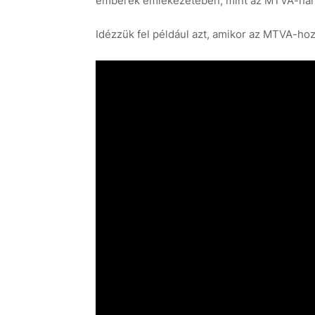
emberek emlékezetében, mint az MTVA-nál b
Idézzük fel például azt, amikor az MTVA-ho