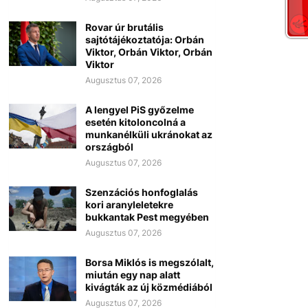
Rovar úr brutális
sajtótájékoztatója: Orbán
Viktor, Orbán Viktor, Orbán
Viktor
Augusztus 07, 2026
A lengyel PiS győzelme
esetén kitoloncolná a
munkanélküli ukránokat az
országból
Augusztus 07, 2026
Szenzációs honfoglalás
kori aranyleletekre
bukkantak Pest megyében
Augusztus 07, 2026
Borsa Miklós is megszólalt,
miután egy nap alatt
kivágták az új közmédiából
Augusztus 07, 2026