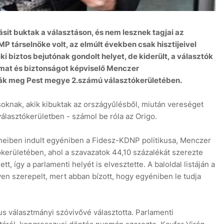
ásit buktak a választáson, és nem lesznek tagjai az
 társelnöke volt, az elmúlt években csak hisztijeivel
i biztos bejutónak gondolt helyet, de kiderült, a választók
lmat és biztonságot képviselő Menczer
7 aug
tták meg Pest megye 2.számú választókerületében.
soknak, akik kibuktak az országyűlésből, miután vereséget
lasztókerületben - számol be róla az Origo.
neiben indult egyéniben a Fidesz-KDNP politikusa, Menczer
kerületében, ahol a szavazatok 44,10 százalékát szerezte
 így a parlamenti helyét is elvesztette. A baloldal listáján a
 szerepelt, mert abban bízott, hogy egyéniben le tudja
s választmányi szóvivővé választotta. Parlamenti