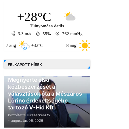
+28°C
Túlnyomóan derűs
3.3 m/s
55%
762
mmHg
+32°C
8 aug
+30°C
9 aug
FELKAPOTT HÍREK
GAZDASÁG
Megnyerte első
közbeszerzését a
választások óta a Mészáros
Lőrinc érdekeltségébe
tartozó V-Híd Kft.
közzétette
Hírszerkesztő
-
augusztus 06, 2026