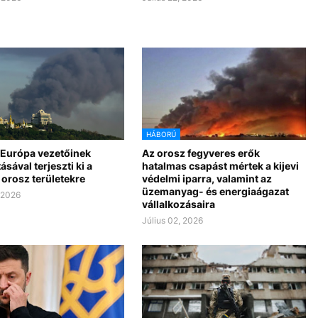
HÁBORÚ
 Európa vezetőinek
Az orosz fegyveres erők
sával terjeszti ki a
hatalmas csapást mértek a kijevi
orosz területekre
védelmi iparra, valamint az
üzemanyag- és energiaágazat
, 2026
vállalkozásaira
Július 02, 2026