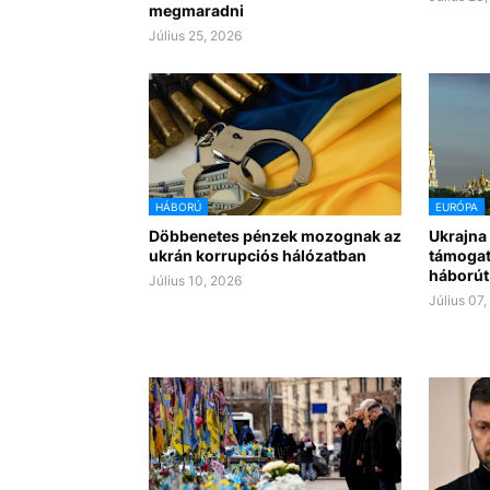
megmaradni
Július 25, 2026
HÁBORÚ
EURÓPA
Döbbenetes pénzek mozognak az
Ukrajna
ukrán korrupciós hálózatban
támogatá
háborút 
Július 10, 2026
Július 07