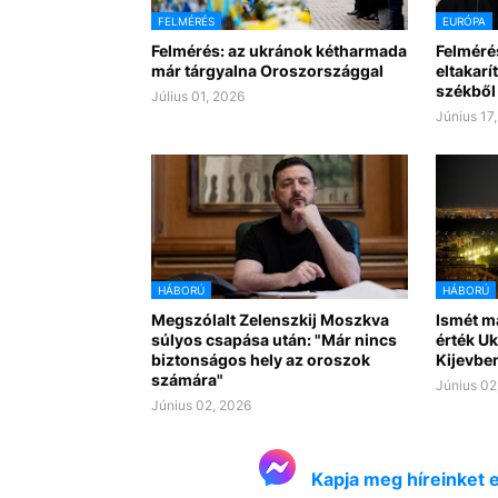
FELMÉRÉS
EURÓPA
Felmérés: az ukránok kétharmada
Felméré
már tárgyalna Oroszországgal
eltakarí
székből
Július 01, 2026
Június 17
HÁBORÚ
HÁBORÚ
Megszólalt Zelenszkij Moszkva
Ismét m
súlyos csapása után: "Már nincs
érték U
biztonságos hely az oroszok
Kijevbe
számára"
Június 02
Június 02, 2026
Kapja meg híreinket 