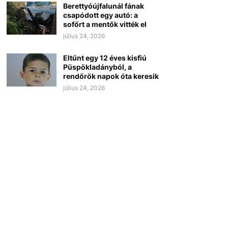
Berettyóújfalunál fának
csapódott egy autó: a
sofőrt a mentők vitték el
július 24, 2026
Eltűnt egy 12 éves kisfiú
Püspökladányból, a
rendőrök napok óta keresik
július 24, 2026