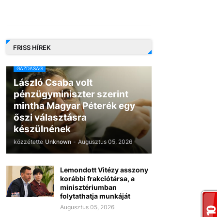
FRISS HÍREK
GAZDASÁG
László Csaba volt
pénzügyminiszter szerint
mintha Magyar Péterék egy
őszi választásra
készülnének
közzétette
Unknown
-
Augusztus 05, 2026
Lemondott Vitézy asszony
korábbi frakciótársa, a
minisztériumban
folytathatja munkáját
Augusztus 05, 2026