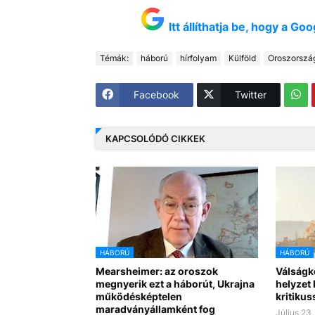
Itt állíthatja be, hogy a G
Témák:
háború
hírfolyam
Külföld
Oroszorszá
Facebook
Twitter
KAPCSOLÓDÓ CIKKEK
HÁBORÚ
HÁBORÚ
Mearsheimer: az oroszok
Válságk
megnyerik ezt a háborút, Ukrajna
helyzet
működésképtelen
kritikus
maradványállamként fog
Július 23