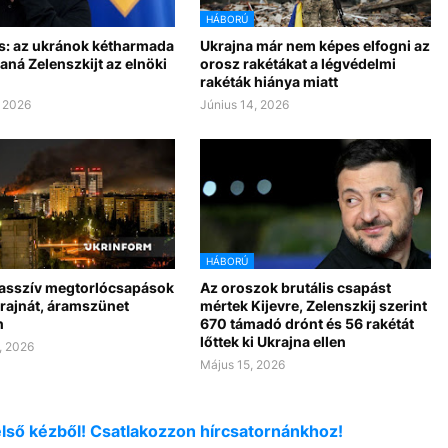
HÁBORÚ
s: az ukránok kétharmada
Ukrajna már nem képes elfogni az
taná Zelenszkijt az elnöki
orosz rakétákat a légvédelmi
rakéták hiánya miatt
, 2026
Június 14, 2026
HÁBORÚ
asszív megtorlócsapások
Az oroszok brutális csapást
krajnát, áramszünet
mértek Kijevre, Zelenszkij szerint
n
670 támadó drónt és 56 rakétát
lőttek ki Ukrajna ellen
, 2026
Május 15, 2026
első kézből! Csatlakozzon hírcsatornánkhoz!