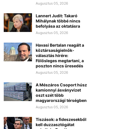
Augusztus 05, 2026
Lannert Judit: Takaró
Mihálynak többé nincs
befolyása az oktatásra
Augusztus 05, 2026
Havasi Bertalan reagált a
köztársaságielnök-
választás hírére:
Fölösleges megtartani, a
poszton nincs üresedés
Augusztus 05, 2026
A Mészáros Csoport húsz
kamionnyi ásványvizet
oszt szét több
magyarországi térségben
Augusztus 05, 2026
Tiszások: a fideszesekből
kell duzzasztógátat