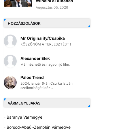
csinálni a Dunában
Augusztus 05, 2026
HOZZÁSZÓLÁSOK
Mr Originality/Csabika
KÖSZÖNÖM A TERJESZTÉST !
Alexander Elek
Már nézhető és nagyon jó film.
Pálos Trend
2024. január 6-án Csurka István
szellemiségét idéz...
VÁRMEGYEJÁRÁS
- Baranya Vármegye
- Borsod-Abaúj-Zemplén Vármegye