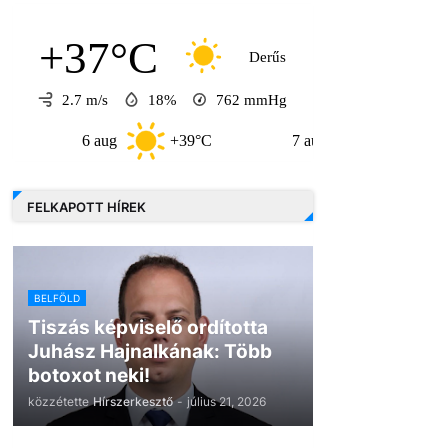
+37°C
Derűs
2.7 m/s
18%
762
mmHg
6 aug
+39°C
7 aug
+32°C
8
FELKAPOTT HÍREK
BELFÖLD
Tiszás képviselő ordította
Juhász Hajnalkának: Több
botoxot neki!
közzétette
Hírszerkesztő
-
július 21, 2026