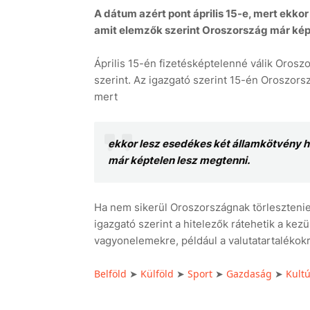
A dátum azért pont április 15-e, mert ekk
amit elemzők szerint Oroszország már kép
Április 15-én fizetésképtelenné válik Oroszo
szerint. Az igazgató szerint 15-én Oroszorszá
mert
ekkor lesz esedékes két államkötvény 
már képtelen lesz megtenni.
Ha nem sikerül Oroszországnak törlesztenie 
igazgató szerint a hitelezők rátehetik a kez
vagyonelemekre, például a valutatartalékokr
Belföld
Külföld
Sport
Gazdaság
Kult
➤
➤
➤
➤