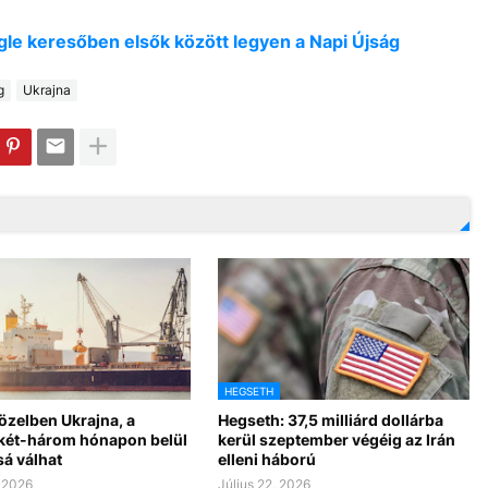
oogle keresőben elsők között legyen a Napi Újság
g
Ukrajna
HEGSETH
özelben Ukrajna, a
Hegseth: 37,5 milliárd dollárba
 két-három hónapon belül
kerül szeptember végéig az Irán
sá válhat
elleni háború
, 2026
Július 22, 2026