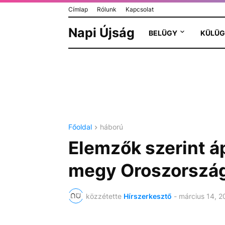
Címlap
Rólunk
Kapcsolat
Napi Újság
BELÜGY
KÜLÜG
Főoldal
háború
Elemzők szerint áp
megy Oroszorszá
közzétette
Hírszerkesztő
-
március 14, 2