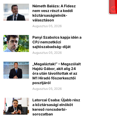
Németh Balázs: A Fidesz
nem vesz részt a keddi
köztársaságielnök-
választáson
Augusztus 05, 2026
Panyi Szabolcs kapja idén a
CPJ nemzetközi
sajtószabadság-díját
Augusztus 05, 2026
„Megaláztak!” – Megszólalt
Hajdú Gábor, akit alig 24
óra után távolítottak el az
M1 Híradó főszerkesztői
posztjáról
Augusztus 05, 2026
Latorcai Csaba: Újabb rész
a köztársasági elnököt
kereső roncsderbi-
sorozatban