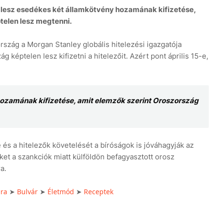
or lesz esedékes két államkötvény hozamának kifizetése,
telen lesz megtenni.
rszág a Morgan Stanley globális hitelezési igazgatója
g képtelen lesz kifizetni a hitelezőit. Azért pont április 15-e,
hozamának kifizetése, amit elemzők szerint Oroszország
és a hitelezők követelését a bíróságok is jóváhagyják az
üket a szankciók miatt külföldön befagyasztott orosz
a.
úra
Bulvár
Életmód
Receptek
➤
➤
➤