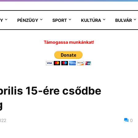
Y
PÉNZÜGY
SPORT
KULTÚRA
BULVÁR
Támogassa munkánkat!
rilis 15-ére csődbe
g
022
0