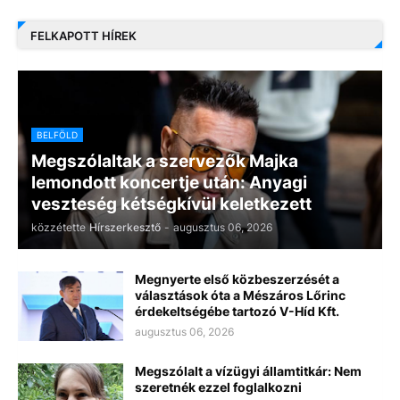
FELKAPOTT HÍREK
BELFÖLD
Megszólaltak a szervezők Majka
lemondott koncertje után: Anyagi
veszteség kétségkívül keletkezett
közzétette
Hírszerkesztő
-
augusztus 06, 2026
Megnyerte első közbeszerzését a
választások óta a Mészáros Lőrinc
érdekeltségébe tartozó V-Híd Kft.
augusztus 06, 2026
Megszólalt a vízügyi államtitkár: Nem
szeretnék ezzel foglalkozni