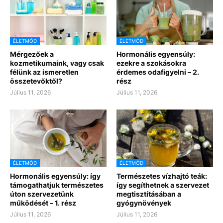
ÉLETMÓD
ÉLETMÓD
Mérgezőek a
Hormonális egyensúly:
kozmetikumaink, vagy csak
ezekre a szokásokra
félünk az ismeretlen
érdemes odafigyelni – 2.
összetevőktől?
rész
Július 11, 2026
Július 11, 2026
ÉLETMÓD
ÉLETMÓD
Hormonális egyensúly: így
Természetes vízhajtó teák:
támogathatjuk természetes
így segíthetnek a szervezet
úton szervezetünk
megtisztításában a
működését – 1. rész
gyógynövények
Július 11, 2026
Július 11, 2026