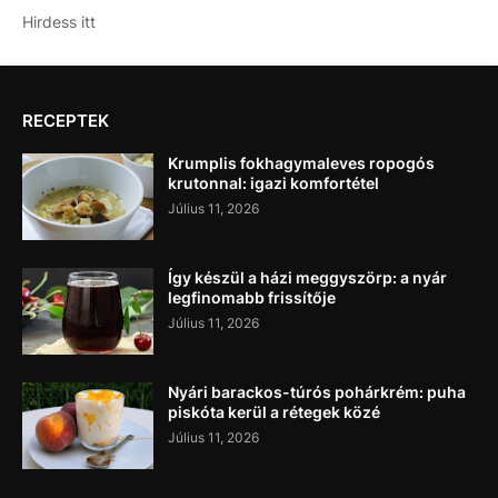
Hirdess itt
RECEPTEK
Krumplis fokhagymaleves ropogós
krutonnal: igazi komfortétel
Július 11, 2026
Így készül a házi meggyszörp: a nyár
legfinomabb frissítője
Július 11, 2026
Nyári barackos-túrós pohárkrém: puha
piskóta kerül a rétegek közé
Július 11, 2026