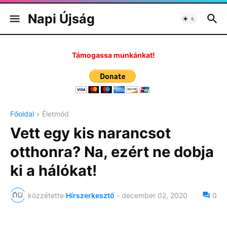
Napi Újság
Támogassa munkánkat!
Főoldal
Életmód
Vett egy kis narancsot
otthonra? Na, ezért ne dobja
ki a hálókat!
közzétette
Hírszerkesztő
-
december 02, 2020
0