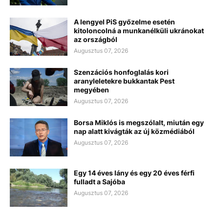
A lengyel PiS győzelme esetén
kitoloncolná a munkanélküli ukránokat
az országból
Augusztus 07, 2026
Szenzációs honfoglalás kori
aranyleletekre bukkantak Pest
megyében
Augusztus 07, 2026
Borsa Miklós is megszólalt, miután egy
nap alatt kivágták az új közmédiából
Augusztus 07, 2026
Egy 14 éves lány és egy 20 éves férfi
fulladt a Sajóba
Augusztus 07, 2026