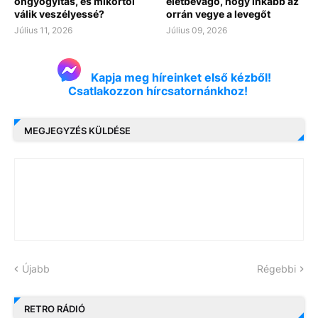
öngyógyítás, és mikortól
életbevágó, hogy inkább az
válik veszélyessé?
orrán vegye a levegőt
Július 11, 2026
Július 09, 2026
Kapja meg híreinket első kézből!
Csatlakozzon hírcsatornánkhoz!
MEGJEGYZÉS KÜLDÉSE
Újabb
Régebbi
RETRO RÁDIÓ