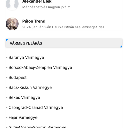
Alexander Elek
Már nézhető és nagyon jó film.
Pálos Trend
2024. január 6-án Csurka István szellemiségét idéz...
VÁRMEGYEJÁRÁS
- Baranya Vármegye
- Borsod-Abaúj-Zemplén Vármegye
- Budapest
- Bács-Kiskun Vármegye
- Békés Vármegye
- Csongrád-Csanád Vármegye
- Fejér Vármegye
- Győr-Moson-Sopron Vármegye