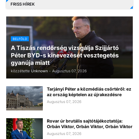
FRISS HÍREK
BELFÖLD
A Tiszás rendőrség vizsgálja Szijjártó
Péter BYD-s kinevezését vesztegetés
gyanúja miatt
közzétette
Unknown
-
Augusztus 07, 2026
Tarjányi Péter a közmédiás csörtéről: ez
az ország képtelen az újrakezdésre
Augusztus 07, 2026
Rovar úr brutális sajtótájékoztatója:
Orbán Viktor, Orbán Viktor, Orbán Viktor
Augusztus 07, 2026