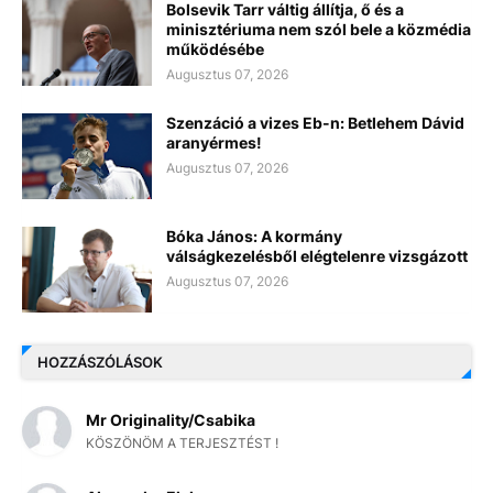
Bolsevik Tarr váltig állítja, ő és a
minisztériuma nem szól bele a közmédia
működésébe
Augusztus 07, 2026
Szenzáció a vizes Eb-n: Betlehem Dávid
aranyérmes!
Augusztus 07, 2026
Bóka János: A kormány
válságkezelésből elégtelenre vizsgázott
Augusztus 07, 2026
HOZZÁSZÓLÁSOK
Mr Originality/Csabika
KÖSZÖNÖM A TERJESZTÉST !