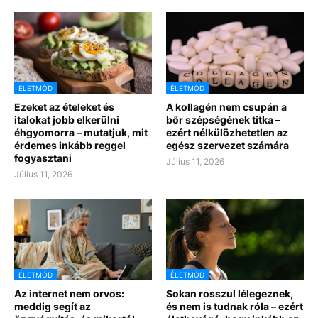
ÉLETMÓD
ÉLETMÓD
Ezeket az ételeket és
A kollagén nem csupán a
italokat jobb elkerülni
bőr szépségének titka –
éhgyomorra – mutatjuk, mit
ezért nélkülözhetetlen az
érdemes inkább reggel
egész szervezet számára
fogyasztani
Július 11, 2026
Július 11, 2026
ÉLETMÓD
ÉLETMÓD
Az internet nem orvos:
Sokan rosszul lélegeznek,
meddig segít az
és nem is tudnak róla – ezért