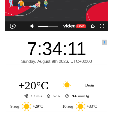
+20°C
Derűs
2.3 m/s
67%
766
mmHg
9 aug
+29°C
10 aug
+33°C
11 a