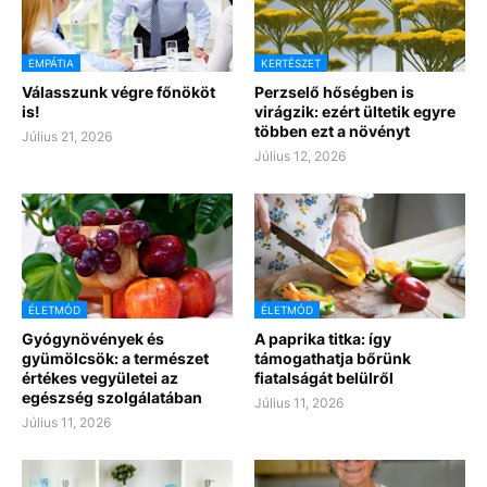
EMPÁTIA
KERTÉSZET
Válasszunk végre főnököt
Perzselő hőségben is
is!
virágzik: ezért ültetik egyre
többen ezt a növényt
Július 21, 2026
Július 12, 2026
ÉLETMÓD
ÉLETMÓD
Gyógynövények és
A paprika titka: így
gyümölcsök: a természet
támogathatja bőrünk
értékes vegyületei az
fiatalságát belülről
egészség szolgálatában
Július 11, 2026
Július 11, 2026