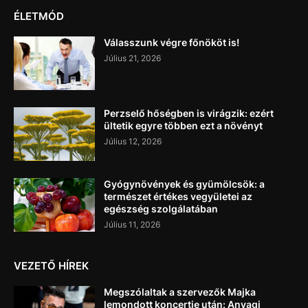
ÉLETMÓD
Válasszunk végre főnököt is!
Július 21, 2026
Perzselő hőségben is virágzik: ezért
ültetik egyre többen ezt a növényt
Július 12, 2026
Gyógynövények és gyümölcsök: a
természet értékes vegyületei az
egészség szolgálatában
Július 11, 2026
VEZETŐ HÍREK
Megszólaltak a szervezők Majka
lemondott koncertje után: Anyagi