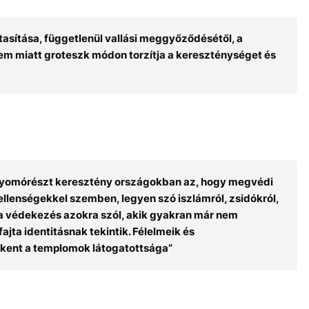
asítása, függetlenül vallási meggyőződésétől, a
elem miatt groteszk módon torzítja a kereszténységet és
úlnyomórészt keresztény országokban az, hogy megvédi
t ellenségekkel szemben, legyen szó iszlámról, zsidókról,
 a védekezés azokra szól, akik gyakran már nem
jta identitásnak tekintik. Félelmeik és
kkent a templomok látogatottsága”