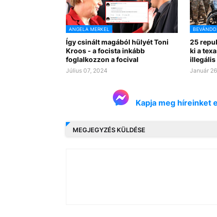
ANGELA MERKEL
BEVÁNDO
Így csinált magából hülyét Toni
25 repu
Kroos - a focista inkább
ki a tex
foglalkozzon a focival
illegáli
Július 07, 2024
Január 26
Kapja meg híreinket 
MEGJEGYZÉS KÜLDÉSE