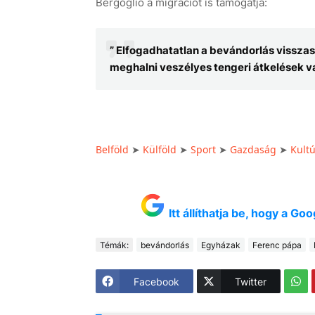
Bergoglio a migrációt is támogatja:
” Elfogadhatatlan a bevándorlás visszas
meghalni veszélyes tengeri átkelések va
Belföld
Külföld
Sport
Gazdaság
Kult
➤
➤
➤
➤
Itt állíthatja be, hogy a G
Témák:
bevándorlás
Egyházak
Ferenc pápa
Facebook
Twitter