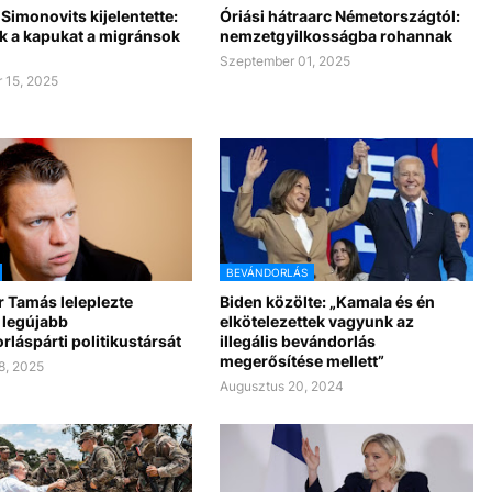
 Simonovits kijelentette:
Óriási hátraarc Németországtól:
ák a kapukat a migránsok
nemzetgyilkosságba rohannak
Szeptember 01, 2025
 15, 2025
BEVÁNDORLÁS
 Tamás leleplezte
Biden közölte: „Kamala és én
 legújabb
elkötelezettek vagyunk az
láspárti politikustársát
illegális bevándorlás
megerősítése mellett”
8, 2025
Augusztus 20, 2024