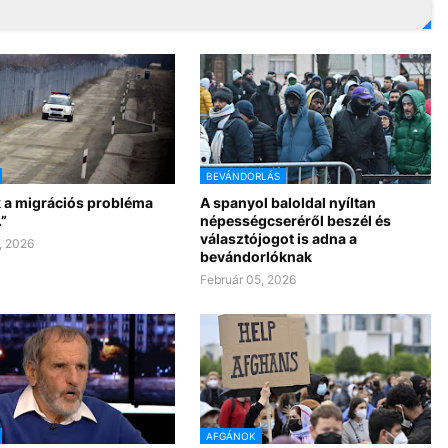
BEVÁNDORLÁS
lik a migrációs probléma
A spanyol baloldal nyíltan
”
népességcseréről beszél és
választójogot is adna a
, 2026
bevándorlóknak
Február 05, 2026
AFGÁNOK