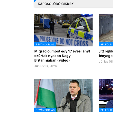
KAPCSOLÓDÓ CIKKEK
BEVÁNDORLÁS
BELFÖLD
Migráció: most egy 17 éves lányt
„Itt rej
szúrtak nyakon Nagy-
lényege.
Britanniában (videó)
Június 08
Június 13, 2026
BEVÁNDORLÁS
BELFÖLD