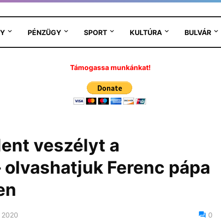
Y
PÉNZÜGY
SPORT
KULTÚRA
BULVÁR
Támogassa munkánkat!
ent veszélyt a
 olvashatjuk Ferenc pápa
en
 2020
0