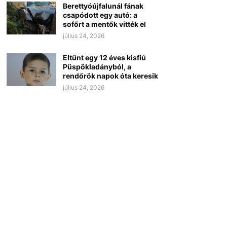
Berettyóújfalunál fának
csapódott egy autó: a
sofőrt a mentők vitték el
július 24, 2026
Eltűnt egy 12 éves kisfiú
Püspökladányból, a
rendőrök napok óta keresik
július 24, 2026