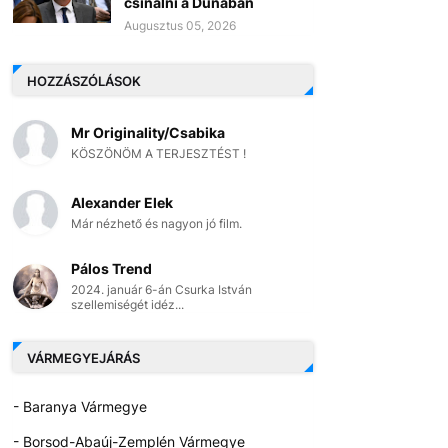
csinálni a Dunában
Augusztus 05, 2026
HOZZÁSZÓLÁSOK
Mr Originality/Csabika
KÖSZÖNÖM A TERJESZTÉST !
Alexander Elek
Már nézhető és nagyon jó film.
Pálos Trend
2024. január 6-án Csurka István
szellemiségét idéz...
VÁRMEGYEJÁRÁS
- Baranya Vármegye
- Borsod-Abaúj-Zemplén Vármegye