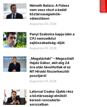
Németh Balázs: A Fidesz
nem vesz részt a keddi
köztársaságielnök-
választáson
Augusztus 05, 2026
Panyi Szabolcs kapja idén a
CPJ nemzetközi
sajtószabadság-díját
Augusztus 05, 2026
„Megaláztak!” – Megszólalt
Hajdú Gábor, akit alig 24
óra után távolítottak el az
M1 Híradó főszerkesztői
posztjáról
Augusztus 05, 2026
Latorcai Csaba: Újabb rész
a köztársasági elnököt
kereső roncsderbi-
sorozatban