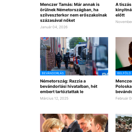
Menczer Tamás: Már annak is
A tiszás
örülnek Németországban, ha
kinyitn
szilveszterkor nem erőszakolnak
előtt
százasával nőket
November
Január 04, 2026
BEVÁNDORLÁS
BELFÖLD
Németország: Razzia a
Menczer
bevándorlási hivatalban, hét
Poloska
embert tartóztattak le
bevándor
Március 12, 2025
Február 0