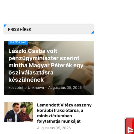
FRISS HÍREK
GAZDASÁG
László Csaba volt
pénzügyminiszter szerint
mintha Magyar Péterék egy
őszi választásra
készülnének
közzétette
Unknown
-
Augusztus 05, 2026
Lemondott Vitézy asszony
korábbi frakciótársa, a
minisztériumban
folytathatja munkáját
Augusztus 05, 2026