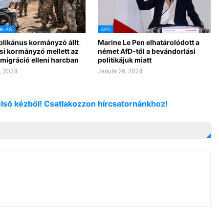
RLÁS
AFD
blikánus kormányzó állt
Marine Le Pen elhatárolódott a
asi kormányzó mellett az
német AfD-től a bevándorlási
s migráció elleni harcban
politikájuk miatt
, 2024
Január 26, 2024
első kézből! Csatlakozzon hírcsatornánkhoz!