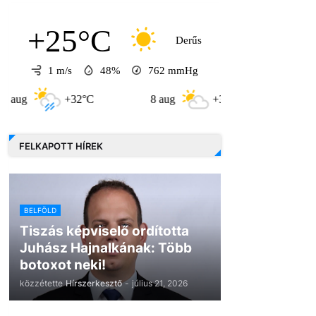
+25°C
Derűs
1 m/s
48%
762
mmHg
+32°C
8 aug
+31°C
9 aug
FELKAPOTT HÍREK
BELFÖLD
Tiszás képviselő ordította
Juhász Hajnalkának: Több
botoxot neki!
közzétette
Hírszerkesztő
-
július 21, 2026