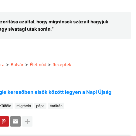
zorítása azáltal, hogy migránsok százait hagyjuk
gy sivatagi utak során.“
úra
Bulvár
Életmód
Receptek
➤
➤
➤
oogle keresőben elsők között legyen a Napi Újság
Külföld
migráció
pápa
Vatikán