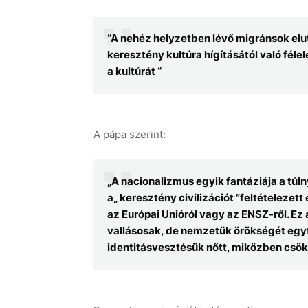
“A nehéz helyzetben lévő migránsok elut
keresztény kultúra hígításától való fél
a kultúrát “
A pápa szerint:
„A nacionalizmus egyik fantáziája a t
a„ keresztény civilizációt ”feltételezet
az Európai Unióról vagy az ENSZ-ről. Ez
vallásosak, de nemzetük örökségét egyfa
identitásvesztésük nőtt, miközben csö