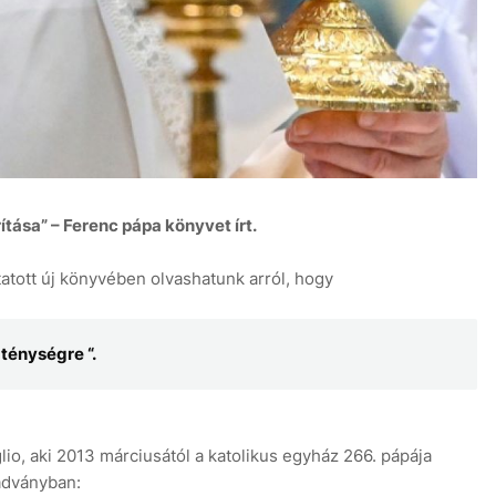
6 aug
+39°C
7 aug
tása” – Ferenc pápa könyvet írt.
tott új könyvében olvashatunk arról, hogy
ténységre “.
o, aki 2013 márciusától a katolikus egyház 266. pápája
iadványban: