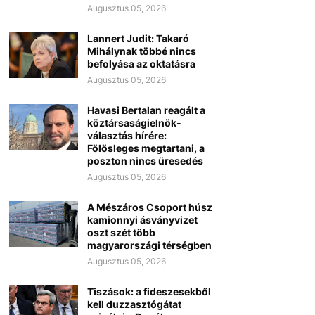
Augusztus 05, 2026
Lannert Judit: Takaró
Mihálynak többé nincs
befolyása az oktatásra
Augusztus 05, 2026
Havasi Bertalan reagált a
köztársaságielnök-
választás hírére:
Fölösleges megtartani, a
poszton nincs üresedés
Augusztus 05, 2026
A Mészáros Csoport húsz
kamionnyi ásványvizet
oszt szét több
magyarországi térségben
Augusztus 05, 2026
Tiszások: a fideszesekből
kell duzzasztógátat