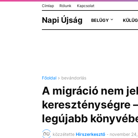
Címlap
Rólunk
Kapcsolat
Napi Újság
BELÜGY
KÜLÜG
Főoldal
bevándorlás
A migráció nem jel
kereszténységre –
legújabb könyvéb
közzétette
Hírszerkesztő
-
november 24,