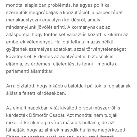
mondta: alapjaiban problémás, ha egyes politikai
szereplők megpróbálják a konzultációt, a párbeszédet
megakadályozni egy olyan kérdésről, amely
mindannyiunk jövőjét érinti. A kormánynak az az
álláspontja, hogy fontos két választás között is kikérni az
emberek véleményét. Ha jogi felhatalmazás nélkül
gyűjtenek személyes adatokat, azzal törvénytelenséget
követnek el. Érdemes az adatvédelmi biztosnak is
eljárnia, és érdemes feljelentést is tenni - mondta a
parlamenti államtitkár.
Arra biztatott, hogy inkább a baloldali pártok is foglaljanak
állást a feltett kérdésekben.
Az elmúlt napokban vitát kiváltott orvosi műszerről is
kérdezték Dömötör Csabát. Azt mondta: nem tudják,
mikor érkezik meg a vírus második hulláma, de azt
láthatják, hogy az álhírek második hulláma megérkezett.