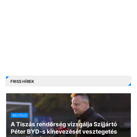
FRISS HÍREK
BELFÖLD
A Tiszás rendőrség vizsgálja Szijjártó
Péter BYD-s kinevezését vesztegetés