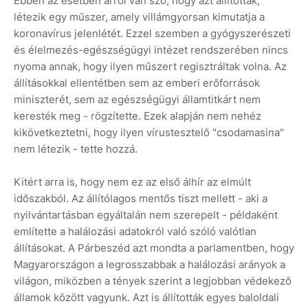
Ebben az esetben arról van szó, hogy azt állították,
létezik egy műszer, amely villámgyorsan kimutatja a
koronavírus jelenlétét. Ezzel szemben a gyógyszerészeti
és élelmezés-egészségügyi intézet rendszerében nincs
nyoma annak, hogy ilyen műszert regisztráltak volna. Az
állításokkal ellentétben sem az emberi erőforrások
miniszterét, sem az egészségügyi államtitkárt nem
keresték meg - rögzítette. Ezek alapján nem nehéz
kikövetkeztetni, hogy ilyen vírustesztelő "csodamasina"
nem létezik - tette hozzá.
Kitért arra is, hogy nem ez az első álhír az elmúlt
időszakból. Az állítólagos mentős tiszt mellett - aki a
nyilvántartásban egyáltalán nem szerepelt - példaként
említette a halálozási adatokról való szóló valótlan
állításokat. A Párbeszéd azt mondta a parlamentben, hogy
Magyarországon a legrosszabbak a halálozási arányok a
világon, miközben a tények szerint a legjobban védekező
államok között vagyunk. Azt is állították egyes baloldali