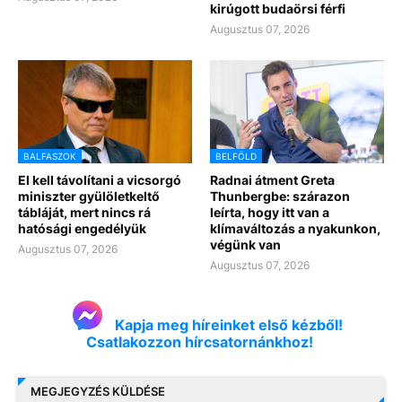
kirúgott budaörsi férfi
Augusztus 07, 2026
BALFASZOK
BELFÖLD
El kell távolítani a vicsorgó
Radnai átment Greta
miniszter gyülöletkeltő
Thunbergbe: szárazon
tábláját, mert nincs rá
leírta, hogy itt van a
hatósági engedélyük
klímaváltozás a nyakunkon,
végünk van
Augusztus 07, 2026
Augusztus 07, 2026
Kapja meg híreinket első kézből!
Csatlakozzon hírcsatornánkhoz!
MEGJEGYZÉS KÜLDÉSE