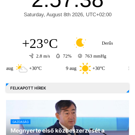
+23°C
Derűs
2.8 m/s
72%
763
mmHg
+30°C
9 aug
+30°C
10 aug
FELKAPOTT HÍREK
GAZDASÁG
Megnyerte első közbeszerzését a