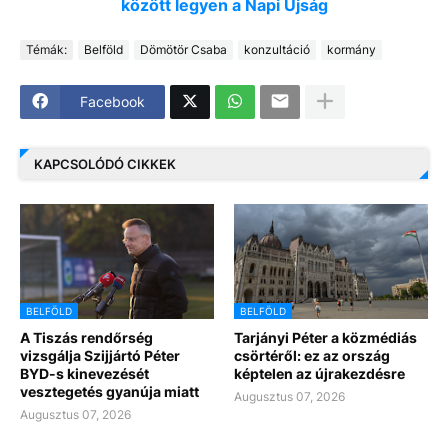
között legyen a Napi Újság
Témák:
Belföld
Dömötör Csaba
konzultáció
kormány
Facebook
KAPCSOLÓDÓ CIKKEK
BELFÖLD
BELFÖLD
A Tiszás rendőrség
Tarjányi Péter a közmédiás
vizsgálja Szijjártó Péter
csörtéről: ez az ország
BYD-s kinevezését
képtelen az újrakezdésre
vesztegetés gyanúja miatt
Augusztus 07, 2026
Augusztus 07, 2026