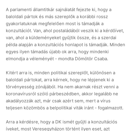
A parlamenti államtitkár sajnálatát fejezte ki, hogy a
baloldali pártok és más szereplők a korábbi rossz
gyakorlatuknak megfelelően most is támadják a
konzultációt. Van, ahol postaládából veszik ki a kérdőívet,
van, ahol a küldeményeket gyűjtik össze, és a szerdai
példa alapján a konzultációs honlapot is támadják. Minden
egyes ilyen támadás újabb ok arra, hogy mindenki
elmondja a véleményét - mondta Dömötör Csaba.
Kitért arra is, minden politikai szereplőt, különösen a
baloldali pártokat, arra kérnek, hogy ne lépjenek ki a
törvényesség zónájából. Ha nem akarnak részt venni a
koronavírusról szóló párbeszédben, akkor legalább ne
akadályozzák azt, már csak azért sem, mert a vírus
teljesen közömbös a belpolitikai viták iránt - fogalmazott.
Arra a kérdésre, hogy a DK ismét gyűjti a konzultációs
íveket, most Veresegyházon történt ilyen eset, azt