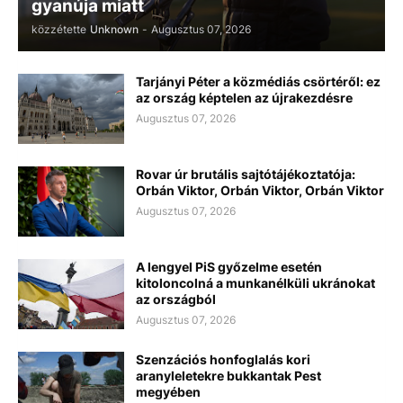
gyanúja miatt
közzétette
Unknown
-
Augusztus 07, 2026
Tarjányi Péter a közmédiás csörtéről: ez
az ország képtelen az újrakezdésre
Augusztus 07, 2026
Rovar úr brutális sajtótájékoztatója:
Orbán Viktor, Orbán Viktor, Orbán Viktor
Augusztus 07, 2026
A lengyel PiS győzelme esetén
kitoloncolná a munkanélküli ukránokat
az országból
Augusztus 07, 2026
Szenzációs honfoglalás kori
aranyleletekre bukkantak Pest
megyében