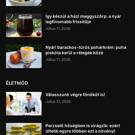
Így készül a házi meggyszörp: a nyár
legfinomabb frissítője
Július 11, 2026
Nyári barackos-túrós pohárkrém: puha
piskóta kerül a rétegek közé
Július 11, 2026
ÉLETMÓD
Válasszunk végre főnököt is!
Július 21, 2026
Perzselő hőségben is virágzik: ezért
ültetik egyre többen ezt a növényt