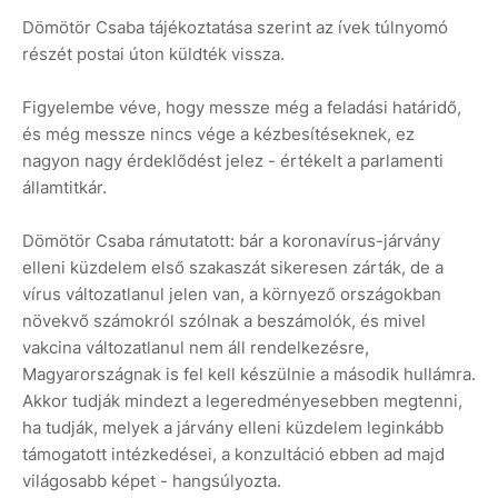
Dömötör Csaba tájékoztatása szerint az ívek túlnyomó
részét postai úton küldték vissza.
Figyelembe véve, hogy messze még a feladási határidő,
és még messze nincs vége a kézbesítéseknek, ez
nagyon nagy érdeklődést jelez - értékelt a parlamenti
államtitkár.
Dömötör Csaba rámutatott: bár a koronavírus-járvány
elleni küzdelem első szakaszát sikeresen zárták, de a
vírus változatlanul jelen van, a környező országokban
növekvő számokról szólnak a beszámolók, és mivel
vakcina változatlanul nem áll rendelkezésre,
Magyarországnak is fel kell készülnie a második hullámra.
Akkor tudják mindezt a legeredményesebben megtenni,
ha tudják, melyek a járvány elleni küzdelem leginkább
támogatott intézkedései, a konzultáció ebben ad majd
világosabb képet - hangsúlyozta.