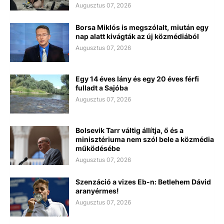
Augusztus 07, 2026
Borsa Miklós is megszólalt, miután egy
nap alatt kivágták az új közmédiából
Augusztus 07, 2026
Egy 14 éves lány és egy 20 éves férfi
fulladt a Sajóba
Augusztus 07, 2026
Bolsevik Tarr váltig állítja, ő és a
minisztériuma nem szól bele a közmédia
működésébe
Augusztus 07, 2026
Szenzáció a vizes Eb-n: Betlehem Dávid
aranyérmes!
Augusztus 07, 2026