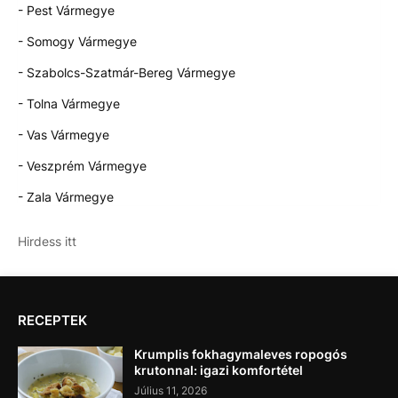
- Pest Vármegye
- Somogy Vármegye
- Szabolcs-Szatmár-Bereg Vármegye
- Tolna Vármegye
- Vas Vármegye
- Veszprém Vármegye
- Zala Vármegye
Hirdess itt
RECEPTEK
Krumplis fokhagymaleves ropogós
krutonnal: igazi komfortétel
Július 11, 2026