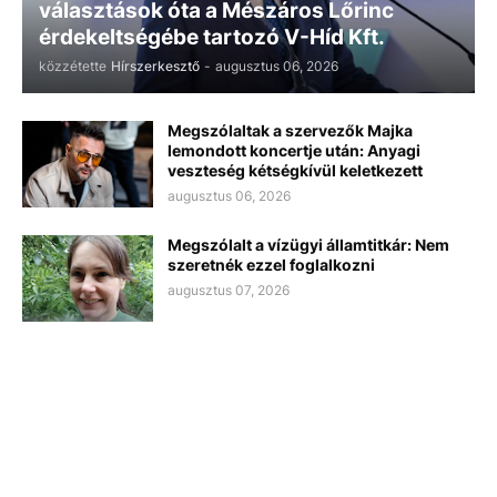
választások óta a Mészáros Lőrinc
érdekeltségébe tartozó V-Híd Kft.
közzétette
Hírszerkesztő
-
augusztus 06, 2026
Megszólaltak a szervezők Majka
lemondott koncertje után: Anyagi
veszteség kétségkívül keletkezett
augusztus 06, 2026
Megszólalt a vízügyi államtitkár: Nem
szeretnék ezzel foglalkozni
augusztus 07, 2026