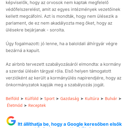
képviselők, hogy az orvosok nem kaptak megfelelő
védőfelszerelést, amit az egyes intézmények vezetőinek
kellett megcáfolni. Azt is mondták, hogy nem ülésezik a
parlament, de ez nem akadályozta meg őket, hogy az
ülésekre bejárjanak - sorolta.
Úgy fogalmazott: jó lenne, ha a baloldali álhírgyár végre
bezárná a kapuit.
Az airbnb tervezett szabályozásáról elmondta: a kormány
a szerdai ülésén tárgyal róla. Első helyen támogatott
verzióként az került a kormányülés napirendjére, hogy az
önkormányzatok kapják meg a szabályozás jogát.
Belföld
➤
Külföld
➤
Sport
➤
Gazdaság
➤
Kultúra
➤
Bulvár
➤
Életmód
➤
Receptek
Itt állíthatja be, hogy a Google keresőben elsők