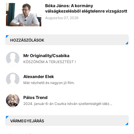
Bóka János: A kormány
válságkezelésből elégtelenre vizsgázott
Augusztus 07, 2026
HOZZÁSZÓLÁSOK
Mr Originality/Csabika
KÖSZÖNÖM A TERJESZTÉST !
Alexander Elek
Már nézhető és nagyon jó film.
Pálos Trend
2024. január 6-án Csurka István szellemiségét idéz...
VÁRMEGYEJÁRÁS