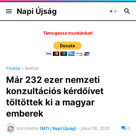
Napi Újság
Támogassa munkánkat!
Főoldal
Belföld
Már 232 ezer nemzeti
konzultációs kérdőívet
töltöttek ki a magyar
emberek
közzétette
(MTI / Napi Újság)
-
július 08, 2020
0