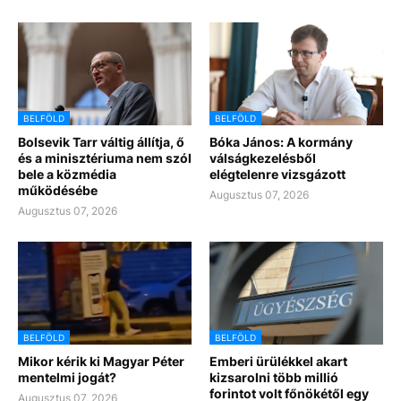
BELFÖLD
BELFÖLD
Bolsevik Tarr váltig állítja, ő
Bóka János: A kormány
és a minisztériuma nem szól
válságkezelésből
bele a közmédia
elégtelenre vizsgázott
működésébe
Augusztus 07, 2026
Augusztus 07, 2026
BELFÖLD
BELFÖLD
Mikor kérik ki Magyar Péter
Emberi ürülékkel akart
mentelmi jogát?
kizsarolni több millió
forintot volt főnökétől egy
Augusztus 07, 2026