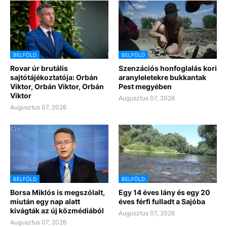
BELFÖLD
BELFÖLD
Rovar úr brutális
Szenzációs honfoglalás kori
sajtótájékoztatója: Orbán
aranyleletekre bukkantak
Viktor, Orbán Viktor, Orbán
Pest megyében
Viktor
Augusztus 07, 2026
Augusztus 07, 2026
BELFÖLD
BELFÖLD
Borsa Miklós is megszólalt,
Egy 14 éves lány és egy 20
miután egy nap alatt
éves férfi fulladt a Sajóba
kivágták az új közmédiából
Augusztus 07, 2026
Augusztus 07, 2026