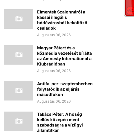
Elmentek Szalonnáról a
kassai illegális
bódévárosból beköltöző
családok
Augusztus 06, 2026
Magyar Pétert és a
közmédia vezetését bírálta
az Amnesty International a
Klubrádióban
Augusztus 06, 2026
Antifa-per: szeptemberben
folytatódik az eljárás
másodfokon
Augusztus 06, 2026
Takács Péter: A hőség
kellős közepén ment
szabadságra a vízügyi
államtitkár