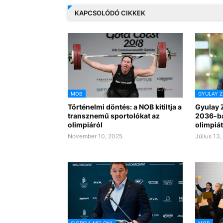
KAPCSOLÓDÓ CIKKEK
MOB
GYULAY Z
Történelmi döntés: a NOB kitiltja a
Gyulay 
transznemű sportolókat az
2036-ba
olimpiáról
olimpiát
November 10, 2025
Július 13
GIORGIA MELONI
MOB