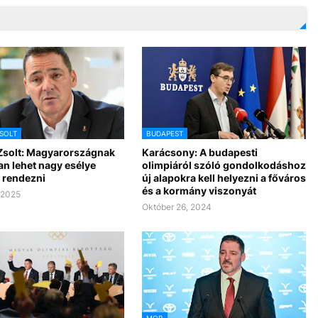
SOLT
BUDAPEST
Zsolt: Magyarországnak
Karácsony: A budapesti
n lehet nagy esélye
olimpiáról szóló gondolkodáshoz
 rendezni
új alapokra kell helyezni a főváros
és a kormány viszonyát
, 2025
Október 26, 2024
MOB