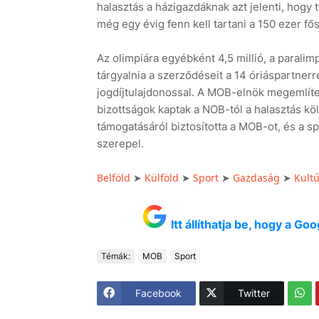
halasztás a házigazdáknak azt jelenti, hogy
még egy évig fenn kell tartani a 150 ezer fő
Az olimpiára egyébként 4,5 millió, a paralim
tárgyalnia a szerződéseit a 14 óriáspartnerre
jogdíjtulajdonossal. A MOB-elnök megemlítet
bizottságok kaptak a NOB-tól a halasztás kö
támogatásáról biztosította a MOB-ot, és a s
szerepel.
Belföld
➤
Külföld
➤
Sport
➤
Gazdaság
➤
Kult
Itt állíthatja be, hogy a G
Témák:
MOB
Sport
Facebook
Twitter