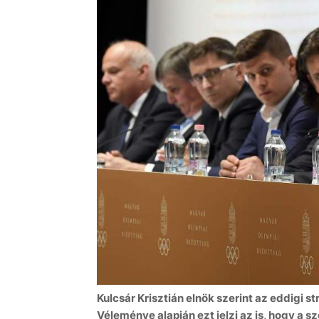
Kulcsár Krisztián elnök szerint az eddigi st
Véleménye alapján ezt jelzi az is, hogy a 