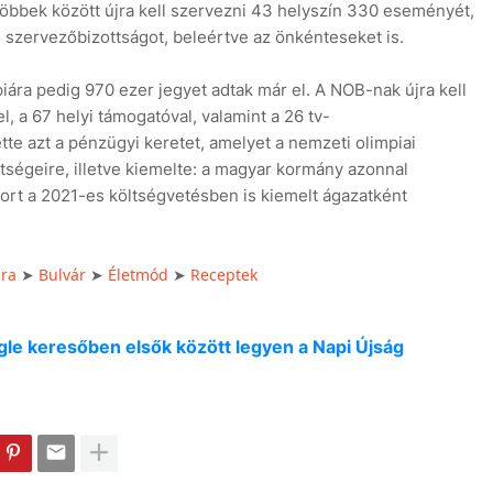
 többek között újra kell szervezni 43 helyszín 330 eseményét,
s szervezőbizottságot, beleértve az önkénteseket is.
piára pedig 970 ezer jegyet adtak már el. A NOB-nak újra kell
l, a 67 helyi támogatóval, valamint a 26 tv-
te azt a pénzügyi keretet, amelyet a nemzeti olimpiai
ltségeire, illetve kiemelte: a magyar kormány azonnal
port a 2021-es költségvetésben is kiemelt ágazatként
úra
➤
Bulvár
➤
Életmód
➤
Receptek
oogle keresőben elsők között legyen a Napi Újság