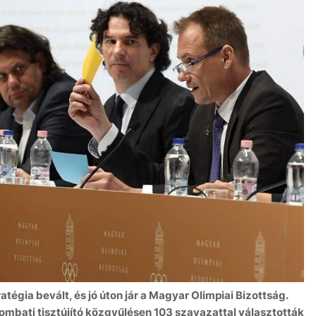
ratégia bevált, és jó úton jár a Magyar Olimpiai Bizottság.
szombati tisztújító közgyűlésen 103 szavazattal választották