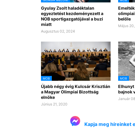
Gyulay Zsolt haladéktalan
Emelték 
egyeztetést kezdeményezett a
olimpiai
NOB sportigazgatójával a buzi
belőle
miatt
Május 20
Augusztus 02, 2024
MOB
MOB
Újabb négy évig Kulcsár Krisztián
Elhunyt 
a Magyar Olimpiai Bizottság
bajnok 
elnöke
Január 08
Június 21, 2020
Kapja meg híreinket 