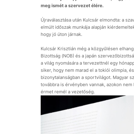
meg ismét a szervezet élére.
Újraválasztása után Kulcsár elmondta: a szava
elmúlt időszak munkája alapján kiérdemeltek.
hogy jó úton járnak.
Kulcsár Krisztián még a közgyűlésen elhang
Bizottság (NOB) és a japán szervezőbizottsá
a világ nyomására a tervezettnél egy hónapp
siker, hogy nem marad el a tokiói olimpia, 
bizonytalanságban a sportvilágot. Magyar sz
továbbra is érvényben vannak, azokon nem k
érmet remél a vezetőség.