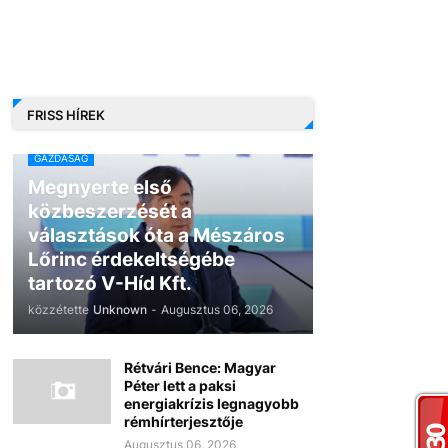
FRISS HÍREK
GAZDASÁG
Megnyerte első
közbeszerzését a
választások óta a Mészáros
Lőrinc érdekeltségébe
tartozó V-Híd Kft.
közzétette
Unknown
-
Augusztus 06, 2026
Rétvári Bence: Magyar
Péter lett a paksi
energiakrízis legnagyobb
rémhírterjesztője
Augusztus 06, 2026