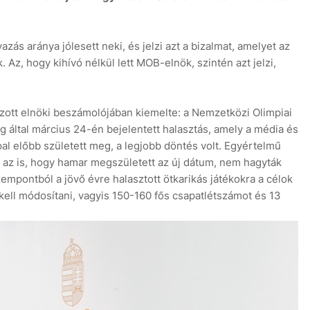
zás aránya jólesett neki, és jelzi azt a bizalmat, amelyet az
 Az, hogy kihívó nélkül lett MOB-elnök, szintén azt jelzi,
zott elnöki beszámolójában kiemelte: a Nemzetközi Olimpiai
g által március 24-én bejelentett halasztás, amely a média és
al előbb született meg, a legjobb döntés volt. Egyértelmű
és az is, hogy hamar megszületett az új dátum, nem hagyták
empontból a jövő évre halasztott ötkarikás játékokra a célok
ell módosítani, vagyis 150-160 fős csapatlétszámot és 13