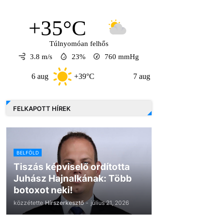
+35°C
Túlnyomóan felhős
3.8 m/s
23%
760
mmHg
6 aug
+39°C
7 aug
+33°C
8 a
FELKAPOTT HÍREK
BELFÖLD
Tiszás képviselő ordította
Juhász Hajnalkának: Több
botoxot neki!
közzétette
Hírszerkesztő
-
július 21, 2026