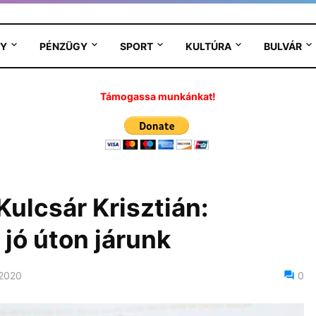
Y
PÉNZÜGY
SPORT
KULTÚRA
BULVÁR
Támogassa munkánkat!
ulcsár Krisztián:
 jó úton járunk
 2020
0