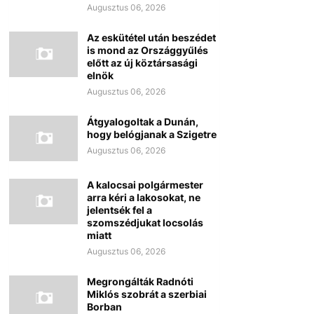
Augusztus 06, 2026
Az eskütétel után beszédet
is mond az Országgyűlés
előtt az új köztársasági
elnök
Augusztus 06, 2026
Átgyalogoltak a Dunán,
hogy belógjanak a Szigetre
Augusztus 06, 2026
A kalocsai polgármester
arra kéri a lakosokat, ne
jelentsék fel a
szomszédjukat locsolás
miatt
Augusztus 06, 2026
Megrongálták Radnóti
Miklós szobrát a szerbiai
Borban