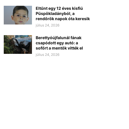
Eltűnt egy 12 éves kisfiú
Püspökladányból, a
rendőrök napok óta keresik
július 24, 2026
Berettyóújfalunál fának
csapódott egy autó: a
sofőrt a mentők vitték el
július 24, 2026