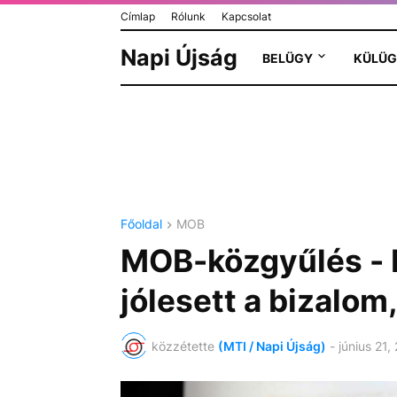
Címlap
Rólunk
Kapcsolat
Napi Újság
BELÜGY
KÜLÜG
Főoldal
MOB
MOB-közgyűlés - K
jólesett a bizalom,
közzétette
(MTI / Napi Újság)
-
június 21,