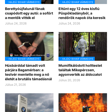
- HAJDÚ-BIHAR VÁRMEGYE
- HAJDÚ-BIHAR VÁRMEGYE
Berettyóújfalunál fának
Eltűnt egy 12 éves kisfiú
csapódott egy autó: a sofőrt
Püspökladányból, a
a mentők vitték el
rendőrök napok óta keresik
Július 24, 2026
Július 24, 2026
- HAJDÚ-BIHAR VÁRMEGYE
- HAJDÚ-BIHAR VÁRMEGYE
Húsbárddal támadt volt
Mumifikálódott holttestet
párjára Bagamérban: a
találtak Mikepércsen,
testvér mentette meg a nő
agyonverték az áldozatot
életét a brutális támadásnál
Július 20, 2026
Július 21, 2026