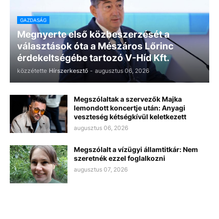
GAZDASÁG
Megnyerte első közbeszerzését a
választások óta a Mészáros Lőrinc
érdekeltségébe tartozó V-Híd Kft.
közzétette
Hírszerkesztő
-
augusztus 06, 2026
Megszólaltak a szervezők Majka
lemondott koncertje után: Anyagi
veszteség kétségkívül keletkezett
augusztus 06, 2026
Megszólalt a vízügyi államtitkár: Nem
szeretnék ezzel foglalkozni
augusztus 07, 2026