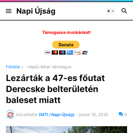
Napi Újság
Támogassa munkánkat!
Főoldal
- Hajdú-Bihar Vármegye
Lezárták a 47-es főutat
Derecske belterületén
baleset miatt
közzétette
(MTI / Napi Újság)
-
június 16, 2020
0