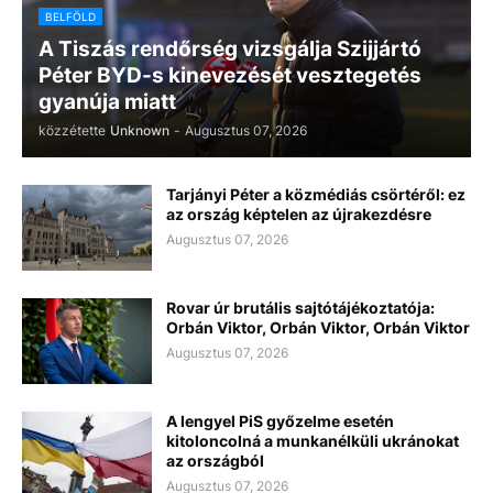
BELFÖLD
A Tiszás rendőrség vizsgálja Szijjártó
Péter BYD-s kinevezését vesztegetés
gyanúja miatt
közzétette
Unknown
-
Augusztus 07, 2026
Tarjányi Péter a közmédiás csörtéről: ez
az ország képtelen az újrakezdésre
Augusztus 07, 2026
Rovar úr brutális sajtótájékoztatója:
Orbán Viktor, Orbán Viktor, Orbán Viktor
Augusztus 07, 2026
A lengyel PiS győzelme esetén
kitoloncolná a munkanélküli ukránokat
az országból
Augusztus 07, 2026