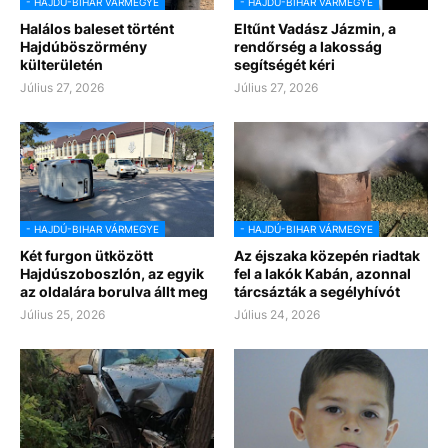
- HAJDÚ-BIHAR VÁRMEGYE
- HAJDÚ-BIHAR VÁRMEGYE
Halálos baleset történt
Eltűnt Vadász Jázmin, a
Hajdúböszörmény
rendőrség a lakosság
külterületén
segítségét kéri
Július 27, 2026
Július 27, 2026
- HAJDÚ-BIHAR VÁRMEGYE
- HAJDÚ-BIHAR VÁRMEGYE
Két furgon ütközött
Az éjszaka közepén riadtak
Hajdúszoboszlón, az egyik
fel a lakók Kabán, azonnal
az oldalára borulva állt meg
tárcsázták a segélyhívót
Július 25, 2026
Július 24, 2026