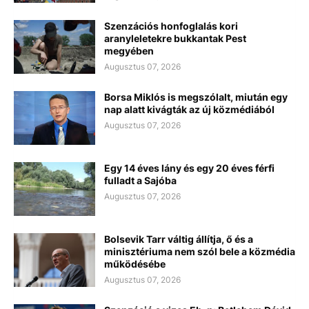
Szenzációs honfoglalás kori
aranyleletekre bukkantak Pest
megyében
Augusztus 07, 2026
Borsa Miklós is megszólalt, miután egy
nap alatt kivágták az új közmédiából
Augusztus 07, 2026
Egy 14 éves lány és egy 20 éves férfi
fulladt a Sajóba
Augusztus 07, 2026
Bolsevik Tarr váltig állítja, ő és a
minisztériuma nem szól bele a közmédia
működésébe
Augusztus 07, 2026