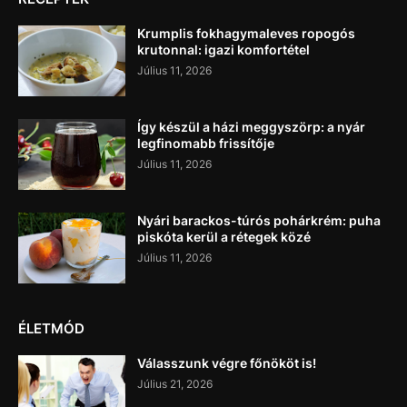
Krumplis fokhagymaleves ropogós
krutonnal: igazi komfortétel
Július 11, 2026
Így készül a házi meggyszörp: a nyár
legfinomabb frissítője
Július 11, 2026
Nyári barackos-túrós pohárkrém: puha
piskóta kerül a rétegek közé
Július 11, 2026
ÉLETMÓD
Válasszunk végre főnököt is!
Július 21, 2026