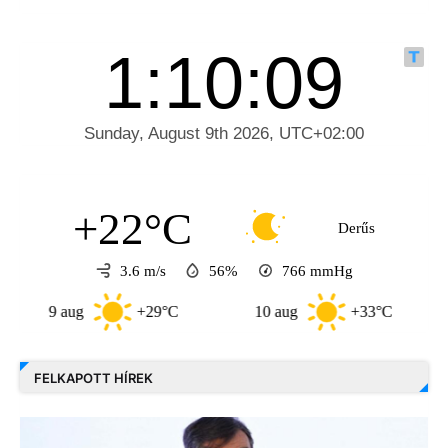
+22°C
Derűs
3.6 m/s
56%
766
mmHg
9 aug
+29°C
10 aug
+33°C
11 
FELKAPOTT HÍREK