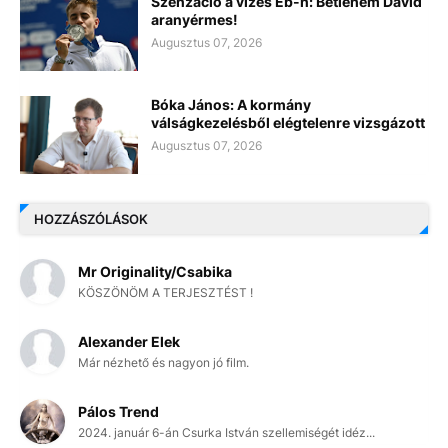
Szenzáció a vizes Eb-n: Betlehem Dávid
aranyérmes!
Augusztus 07, 2026
Bóka János: A kormány
válságkezelésből elégtelenre vizsgázott
Augusztus 07, 2026
HOZZÁSZÓLÁSOK
Mr Originality/Csabika
KÖSZÖNÖM A TERJESZTÉST !
Alexander Elek
Már nézhető és nagyon jó film.
Pálos Trend
2024. január 6-án Csurka István szellemiségét idéz...