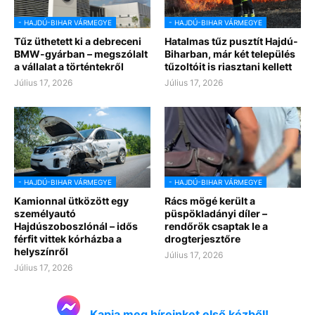
- HAJDÚ-BIHAR VÁRMEGYE
- HAJDÚ-BIHAR VÁRMEGYE
Tűz üthetett ki a debreceni
Hatalmas tűz pusztít Hajdú-
BMW-gyárban – megszólalt
Biharban, már két település
a vállalat a történtekről
tűzoltóit is riasztani kellett
Július 17, 2026
Július 17, 2026
- HAJDÚ-BIHAR VÁRMEGYE
- HAJDÚ-BIHAR VÁRMEGYE
Kamionnal ütközött egy
Rács mögé került a
személyautó
püspökladányi díler –
Hajdúszoboszlónál – idős
rendőrök csaptak le a
férfit vittek kórházba a
drogterjesztőre
helyszínről
Július 17, 2026
Július 17, 2026
Kapja meg híreinket első kézből!