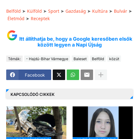
Belföld
➤
Külföld
➤
Sport
➤
Gazdaság
➤
Kultúra
➤
Bulvár
➤
Életmód
➤
Receptek
Itt állíthatja be, hogy a Google keresőben elsők
között legyen a Napi Újság
Témák:
- Hajdú-Bihar Vármegye
Baleset
Belföld
közút
Facebook
KAPCSOLÓDÓ CIKKEK